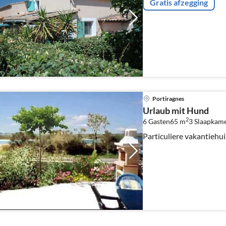
Gratis afzegging
Portiragnes
Urlaub mit Hund
2
6 Gasten
65 m
3
Slaapkam
Particuliere vakantiehui