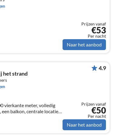
gen
Prijzen vanaf
€53
Per nacht
Naar het aanbod
4.9
 het strand
mers
gen
Prijzen vanaf
 vierkante meter, volledig
€50
 een balkon, centrale locatie
Per nacht
 en 50 meter van de winkels,
oor een gezinsvakantie
Naar het aanbod