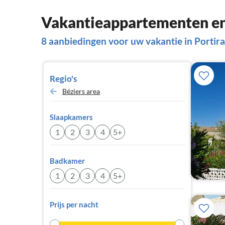
Vakantieappartementen en 
8 aanbiedingen voor uw vakantie in Portir
Regio's
Béziers area
Slaapkamers
1
2
3
4
5+
Badkamer
1
2
3
4
5+
Prijs per nacht