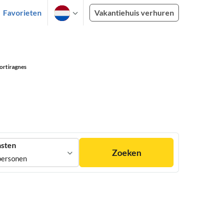
Favorieten
Vakantiehuis verhuren
ortiragnes
sten
Zoeken
personen