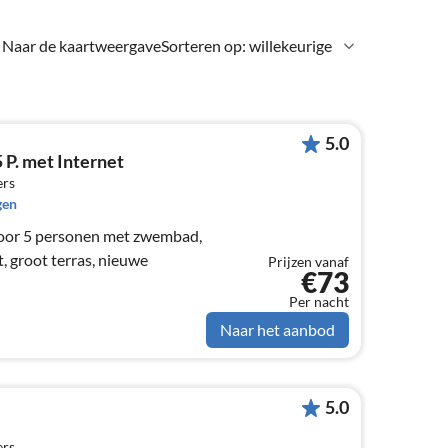
Naar de kaartweergave
Sorteren op: willekeurige
5.0
 P. met Internet
ers
gen
 voor 5 personen met zwembad,
, groot terras, nieuwe
Prijzen vanaf
€73
Per nacht
Naar het aanbod
5.0
ers