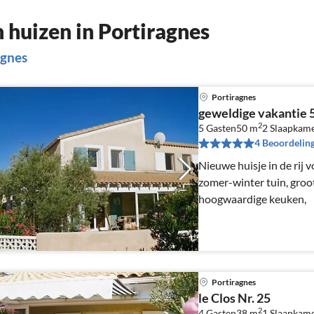
huizen in Portiragnes
agnes
Portiragnes
geweldige vakantie 5
2
5 Gasten
50 m
2
Slaapkam
4 Beoordelin
Nieuwe huisje in de rij
zomer-winter tuin, groot
hoogwaardige keuken,
Portiragnes
le Clos Nr. 25
2
4 Gasten
38 m
1
Slaapkam