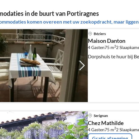
daties in de buurt van Portiragnes
ommodaties komen overeen met uw zoekopdracht, maar liggen b
Béziers
Maison Danton
2
4 Gasten
75 m
2
Slaapkam
Dorpshuis te huur bij Be
Serignan
Chez Mathilde
2
4 Gasten
75 m
2
Slaapkam
Gratis afzegging