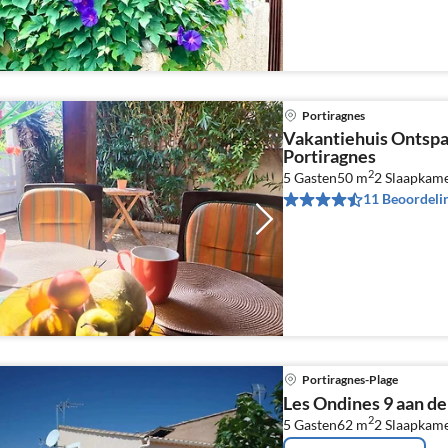
Portiragnes
Vakantiehuis Ontsp
Portiragnes
2
5 Gasten
50 m
2
Slaapkam
11 Beoordeli
Portiragnes-Plage
Les Ondines 9 aan d
2
5 Gasten
62 m
2
Slaapkam