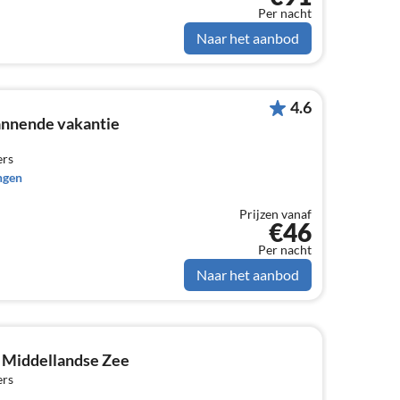
Per nacht
Naar het aanbod
4.6
annende vakantie
ers
ngen
Prijzen vanaf
€46
Per nacht
Naar het aanbod
e Middellandse Zee
ers