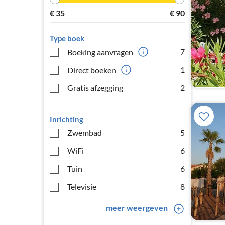
€
35
€
90
Type boek
7
Boeking aanvragen
1
Direct boeken
Gratis afzegging
2
Inrichting
Zwembad
5
WiFi
6
Tuin
6
Televisie
8
meer weergeven