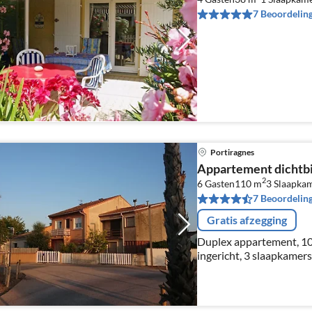
7 Beoordelin
Portiragnes
Appartement dichtbij
2
6 Gasten
110 m
3
Slaapka
7 Beoordelin
Gratis afzegging
Duplex appartement, 100
ingericht, 3 slaapkamers,
op slechts 80 van de zee
Wi-Fi, parking, ideaal v