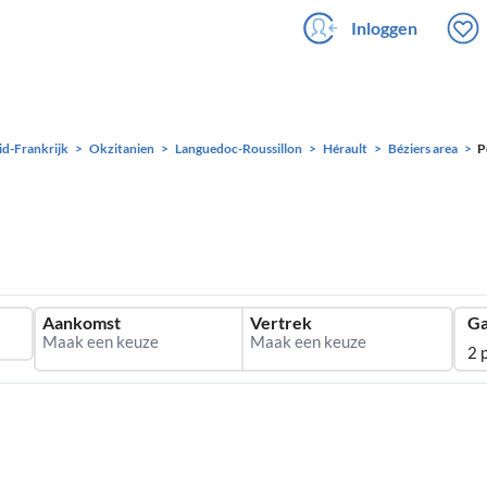
Inloggen
id-Frankrijk
Okzitanien
Languedoc-Roussillon
Hérault
Béziers area
P
Aankomst
Vertrek
Ga
2 