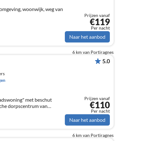
e omgeving, woonwijk, weg van
Prijzen vanaf
€119
Per nacht
Naar het aanbod
6 km van Portiragnes
5.0
ers
gen
Prijzen vanaf
stadswoning" met beschut
€110
ische dorpscentrum van
Per nacht
Naar het aanbod
6 km van Portiragnes