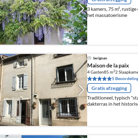
3 kamers, 75 m², rustig
het massatoerisme
Serignan
Maison de la paix
2
4 Gasten
85 m
2
Slaapkam
5 Beoordelin
Gratis afzegging
Traditioneel, typisch "
dakterras in het histor
Serignan.