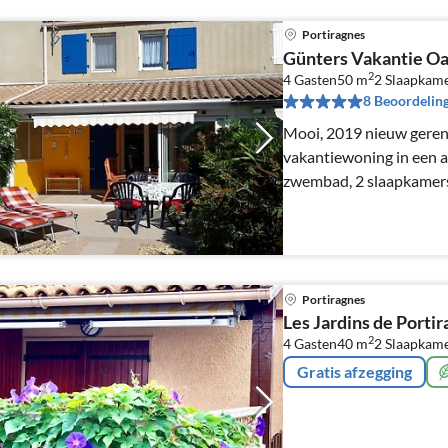
Portiragnes
Günters Vakantie O
2
4 Gasten
50 m
2
Slaapkam
8 Beoordelin
Mooi, 2019 nieuw gere
vakantiewoning in een 
zwembad, 2 slaapkamers
oriëntatie, mooie tuin, 
Portiragnes
Les Jardins de Portir
2
4 Gasten
40 m
2
Slaapkam
Gratis afzegging