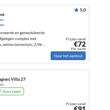
5.0
ase
ers
gen
noveerde en gemeubileerde
afgelegen complex met
Prijzen vanaf
€72
, winter/zomertuin, Z/W
Per nacht
voor 5 personen.
Naar het aanbod
agnes Villa 27
ers
Duurzaam
Prijzen vanaf
€91