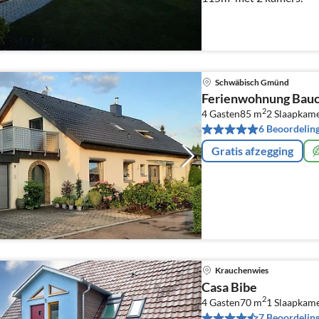
Schwäbisch Gmünd
Ferienwohnung Bauc
2
4 Gasten
85 m
2
Slaapkam
6 Beoordelin
Gratis afzegging
Krauchenwies
Casa Bibe
2
4 Gasten
70 m
1
Slaapkame
7 Beoordelin