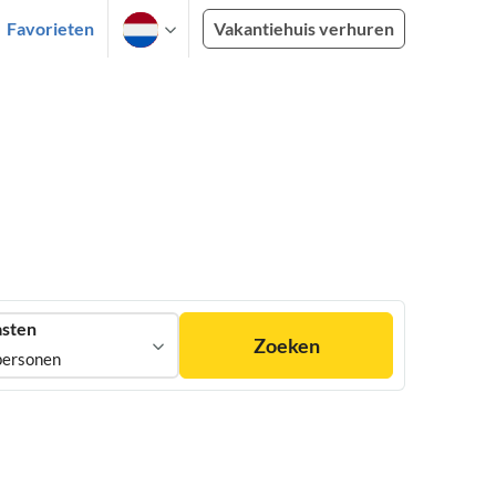
Favorieten
Vakantiehuis verhuren
sten
Zoeken
personen