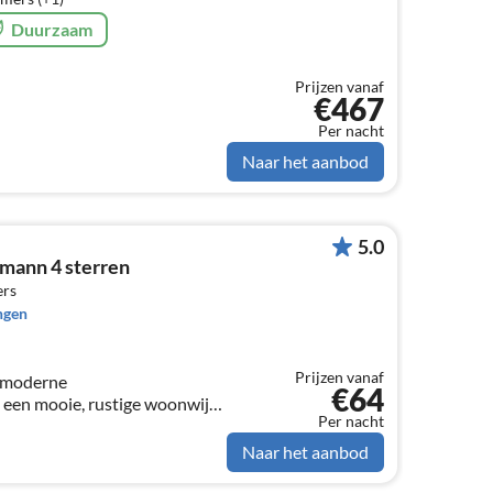
Duurzaam
Prijzen vanaf
€467
Per nacht
Naar het aanbod
5.0
mann 4 sterren
ers
ngen
Prijzen vanaf
s moderne
€64
een mooie, rustige woonwijk,
Per nacht
äbische Alb en aan de poort
Naar het aanbod