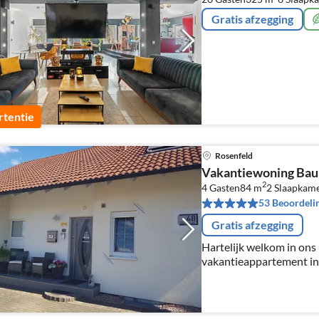
Gratis afzegging
tentie
Rosenfeld
Vakantiewoning Bau
2
4 Gasten
84 m
2
Slaapkam
53 Beoordeli
Gratis afzegging
Hartelijk welkom in on
vakantieappartement in 
aan de voet van de Schw
van het Zwarte Woud.