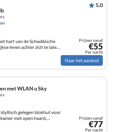
5.0
lb
ers
gen
Prijzen vanaf
 het hart van de Schwäbische
€55
jkse leven achter zich te laten
Per nacht
van de Zollernalbkreis te
Naar het aanbod
gen met WLAN u Sky
ers
idyllisch gelegen blokhut voor
nkamer met open haard,
Prijzen vanaf
€77
en, terras, vakantie met hond,
Per nacht