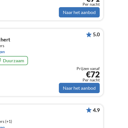
Per nacht
Naar het aanbod
5.0
hert
ers
gen
Duurzaam
Prijzen vanaf
€72
Per nacht
Naar het aanbod
4.9
rs (+1)
gen