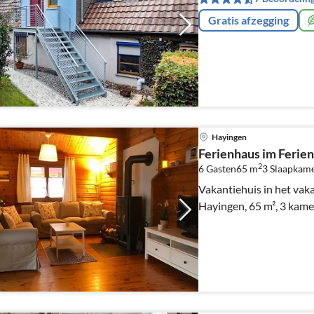
Gratis afzegging
Hayingen
Ferienhaus im Ferien
2
6 Gasten
65 m
3
Slaapkam
Vakantiehuis in het vaka
Hayingen, 65 m², 3 kame