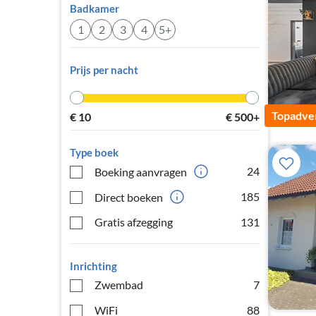
Badkamer
1
2
3
4
5+
Prijs per nacht
Topadver
€
10
€
500+
Type boek
24
Boeking aanvragen
185
Direct boeken
Gratis afzegging
131
Inrichting
Zwembad
7
WiFi
88