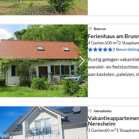
Beuron
Ferienhaus am Brun
2
4 Gasten
100 m
2
Slaapka
2 Beoordelin
Rustig gelegen vakantie
wandel- en fietstochten
aan kastelen, paleizen, 
handbereik.
Neresheim
Vakantieappartemen
Neresheim
2
3 Gasten
60 m
1
Slaapkame