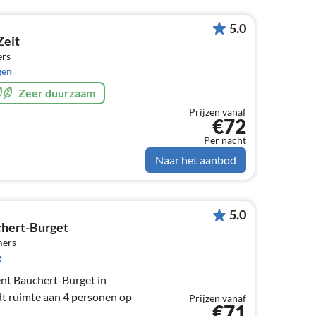
5.0
Zeit
ers
gen
Zeer duurzaam
Prijzen vanaf
€72
Per nacht
Naar het aanbod
5.0
hert-Burget
mers
g
nt Bauchert-Burget in
 ruimte aan 4 personen op
Prijzen vanaf
€71