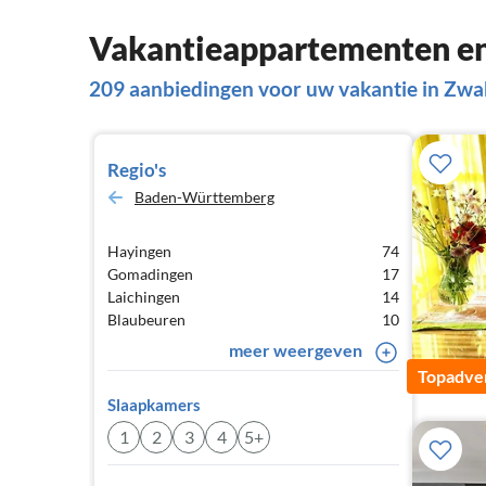
Vakantieappartementen en
209 aanbiedingen voor uw vakantie in Zwa
Regio's
Baden-Württemberg
Hayingen
74
Gomadingen
17
Laichingen
14
Blaubeuren
10
meer weergeven
Topadver
Slaapkamers
1
2
3
4
5+