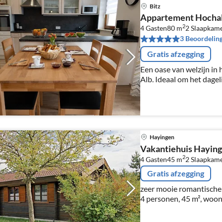
Bitz
Appartement Hocha
2
4 Gasten
80 m
2
Slaapkam
3 Beoordelin
Gratis afzegging
Een oase van welzijn in
Alb. Ideaal om het dageli
en de idyllische natuur 
verkennen.
Hayingen
Vakantiehuis Hayin
2
4 Gasten
45 m
2
Slaapkam
Gratis afzegging
zeer mooie romantische 
4 personen, 45 m², woo
volledig ingerichte keuk
Sky,WLAN gratis