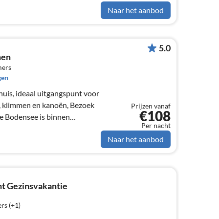
Naar het aanbod
5.0
nen
mers
gen
huis, ideaal uitgangspunt voor
, klimmen en kanoën, Bezoek
Prijzen vanaf
€108
de Bodensee is binnen
Per nacht
Naar het aanbod
t Gezinsvakantie
rs (+1)