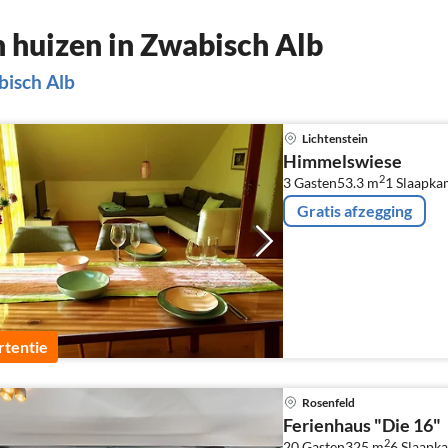
 huizen in Zwabisch Alb
bisch Alb
Lichtenstein
Himmelswiese
2
3 Gasten
53.3 m
1
Slaapkam
Gratis afzegging
tentie
Rosenfeld
Ferienhaus "Die 16"
2
20 Gasten
325 m
6
Slaapka