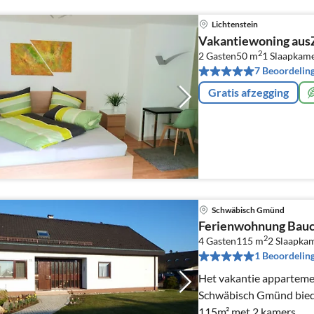
Lichtenstein
Vakantiewoning aus
2
2 Gasten
50 m
1
Slaapkam
7 Beoordelin
Gratis afzegging
Schwäbisch Gmünd
Ferienwohnung Bauc
2
4 Gasten
115 m
2
Slaapka
1 Beoordelin
Het vakantie apparteme
Schwäbisch Gmünd biedt
115m² met 2 kamers.