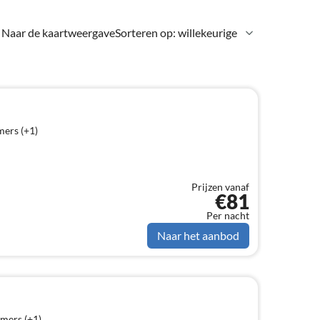
Naar de kaartweergave
Sorteren op: willekeurige
ers (+1)
Prijzen vanaf
€81
Per nacht
Naar het aanbod
mers (+1)