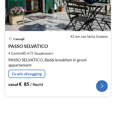
42 km van Sesta Godano
Pri
Camogli
va
€
PASSO SELVATICO
Pe
2
4 Gasten
80 m
2
Slaapkamers
na
PASSO SELVATICO, Bed& breakfast in groot
appartement
Gratis afzegging
€
85
vanaf
/ Nacht