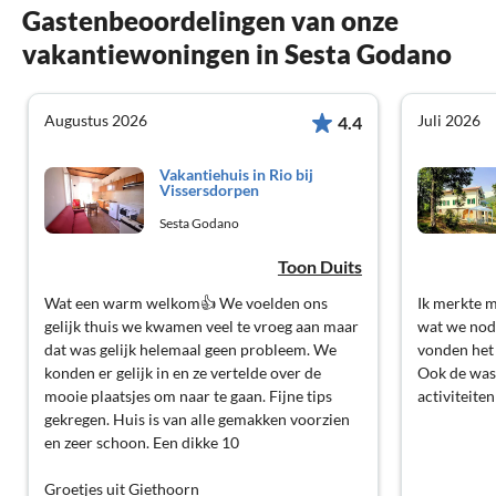
Gastenbeoordelingen van onze
vakantiewoningen in Sesta Godano
Augustus 2026
Juli 2026
4.4
Vakantiehuis in Rio bij
Vissersdorpen
Sesta Godano
Toon Duits
Wat een warm welkom👍 We voelden ons
Ik merkte m
gelijk thuis we kwamen veel te vroeg aan maar
wat we nod
dat was gelijk helemaal geen probleem. We
vonden het 
konden er gelijk in en ze vertelde over de
Ook de was
mooie plaatsjes om naar te gaan. Fijne tips
activiteiten
gekregen. Huis is van alle gemakken voorzien
en zeer schoon. Een dikke 10
Groetjes uit Giethoorn