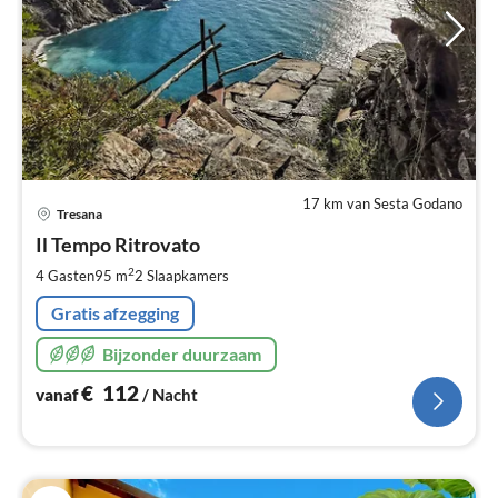
17 km van Sesta Godano
Pri
Tresana
va
€
Il Tempo Ritrovato
Pe
2
4 Gasten
95 m
2
Slaapkamers
na
Gratis afzegging
Bijzonder duurzaam
€
112
vanaf
/ Nacht