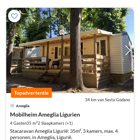
Topadvertentie
34 km van Sesta Godano
Pri
Ameglia
va
€
Mobilheim Ameglia Ligurien
Pe
2
4 Gasten
35 m
2
Slaapkamers (+1)
na
Stacaravan Ameglia Ligurië: 35m², 3 kamers, max. 4
personen, in Ameglia, Ligurië.