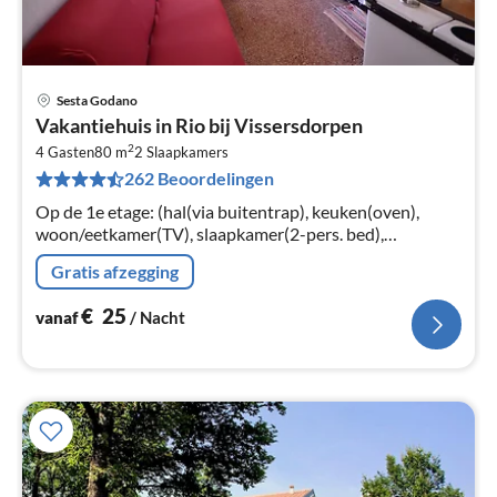
Sesta Godano
Pri
Vakantiehuis in Rio bij Vissersdorpen
va
2
€
4 Gasten
80 m
2
Slaapkamers
262 Beoordelingen
Pe
na
Op de 1e etage: (hal(via buitentrap), keuken(oven),
woon/eetkamer(TV), slaapkamer(2-pers. bed),
slaapkamer(2-pers. bed), badkamer(douche, wastafel,
Gratis afzegging
toilet, bidet))
€
25
vanaf
/ Nacht