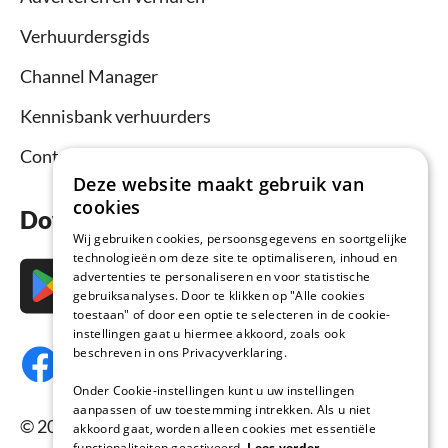
Verhuurdersgids
Channel Manager
Kennisbank verhuurders
Contact
Deze website maakt gebruik van
cookies
Download nu de app
Wij gebruiken cookies, persoonsgegevens en soortgelijke
technologieën om deze site te optimaliseren, inhoud en
advertenties te personaliseren en voor statistische
gebruiksanalyses. Door te klikken op "Alle cookies
toestaan" of door een optie te selecteren in de cookie-
instellingen gaat u hiermee akkoord, zoals ook
beschreven in ons Privacyverklaring.
Onder Cookie-instellingen kunt u uw instellingen
aanpassen of uw toestemming intrekken. Als u niet
© 2026 Vakantiehuisnu.nl, Alle rechten
akkoord gaat, worden alleen cookies met essentiële
functionaliteiten geactiveerd.
Lees verder