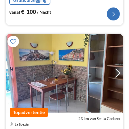
Gratis afzegging
de Cinque Terre, Wifi
€
100
vanaf
/ Nacht
Topadvertentie
23 km van Sesta Godano
Pri
La Spezia
va