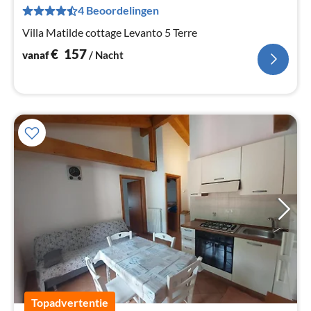
Pe
4 Beoordelingen
na
Villa Matilde cottage Levanto 5 Terre
€
157
vanaf
/ Nacht
Topadvertentie