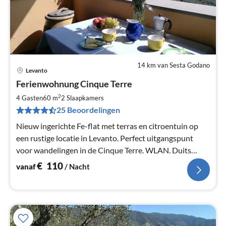
14 km van Sesta Godano
Levanto
Pri
Ferienwohnung Cinque Terre
va
€
2
4 Gasten
60 m
2
Slaapkamers
Pe
25 Beoordelingen
na
Nieuw ingerichte Fe-flat met terras en citroentuin op
een rustige locatie in Levanto. Perfect uitgangspunt
voor wandelingen in de Cinque Terre. WLAN. Duits
sprekende hospita.
€
110
vanaf
/ Nacht