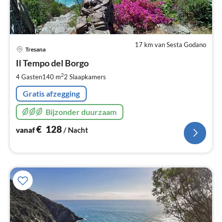
17 km van Sesta Godano
Pri
Tresana
va
€
Il Tempo del Borgo
Pe
2
4 Gasten
140 m
2
Slaapkamers
na
Gratis afzegging
Bijzonder duurzaam
€
128
vanaf
/ Nacht