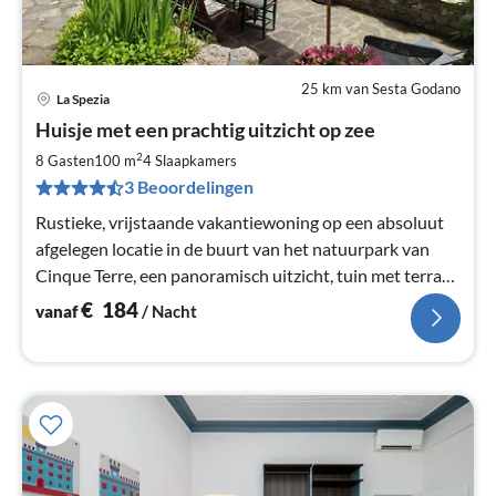
25 km van Sesta Godano
La Spezia
Pri
Huisje met een prachtig uitzicht op zee
va
€
2
8 Gasten
100 m
4
Slaapkamers
Pe
3 Beoordelingen
na
Rustieke, vrijstaande vakantiewoning op een absoluut
afgelegen locatie in de buurt van het natuurpark van
Cinque Terre, een panoramisch uitzicht, tuin met terras,
open haard, muskietennetten, BBQ, WIFI, satelliet-tv
€
184
vanaf
/ Nacht