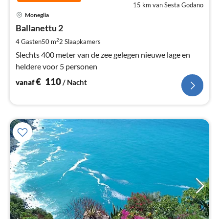
15 km van Sesta Godano
Pri
Moneglia
va
€
Ballanettu 2
Pe
2
4 Gasten
50 m
2
Slaapkamers
na
Slechts 400 meter van de zee gelegen nieuwe lage en
heldere voor 5 personen
€
110
vanaf
/ Nacht