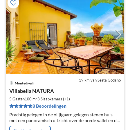
19 km van Sesta Godano
Montedivalli
Pri
Villabella NATURA
va
€
2
5 Gasten
100 m
3
Slaapkamers (+1)
Pe
8 Beoordelingen
na
Prachtig gelegen in de olijfgaard gelegen stenen huis
met een panoramisch uitzicht over de brede vallei en de
zee op de grens van Toscane en Ligurië, in de buurt van