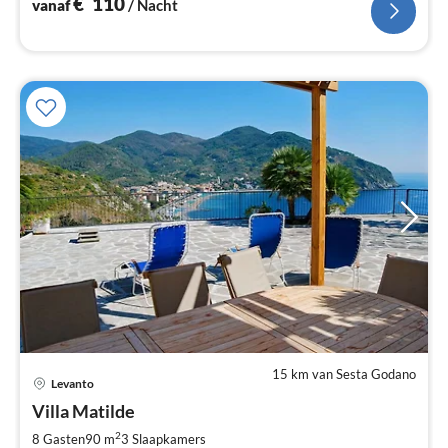
€
110
vanaf
/ Nacht
15 km van Sesta Godano
Levanto
Pri
Villa Matilde
va
€
2
8 Gasten
90 m
3
Slaapkamers