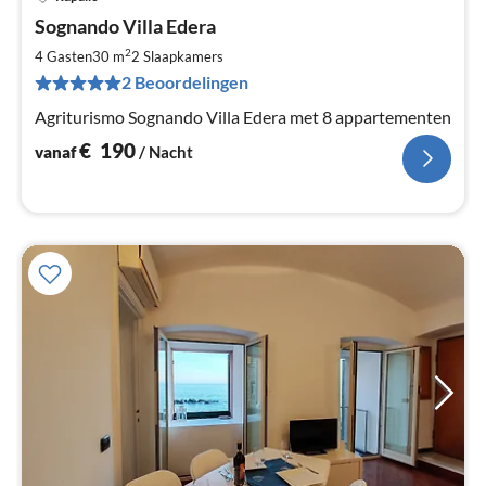
Pri
Sognando Villa Edera
va
€
2
4 Gasten
30 m
2
Slaapkamers
Pe
2 Beoordelingen
na
Agriturismo Sognando Villa Edera met 8 appartementen
€
190
vanaf
/ Nacht