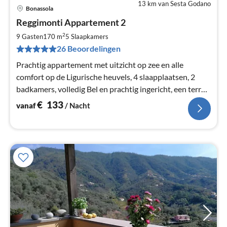
13 km van Sesta Godano
Bonassola
Pri
Reggimonti Appartement 2
va
€
2
9 Gasten
170 m
5
Slaapkamers
Pe
26 Beoordelingen
na
Prachtig appartement met uitzicht op zee en alle
comfort op de Ligurische heuvels, 4 slaapplaatsen, 2
badkamers, volledig Bel en prachtig ingericht, een terras
met solarium en barbecue.
€
133
vanaf
/ Nacht