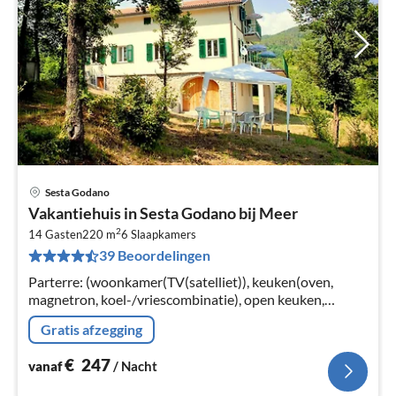
Sesta Godano
Pri
Vakantiehuis in Sesta Godano bij Meer
va
2
€
14 Gasten
220 m
6
Slaapkamers
39 Beoordelingen
Pe
na
Parterre: (woonkamer(TV(satelliet)), keuken(oven,
magnetron, koel-/vriescombinatie), open keuken,
slaapkamer(2-pers.king size bed), slaapkamer(2-
Gratis afzegging
pers.king size bed)
€
247
vanaf
/ Nacht