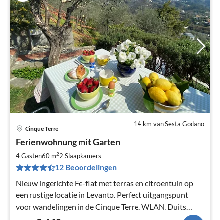
14 km van Sesta Godano
Cinque Terre
Pri
Ferienwohnung mit Garten
va
€
2
4 Gasten
60 m
2
Slaapkamers
Pe
12 Beoordelingen
na
Nieuw ingerichte Fe-flat met terras en citroentuin op
een rustige locatie in Levanto. Perfect uitgangspunt
voor wandelingen in de Cinque Terre. WLAN. Duits
sprekende hospita.