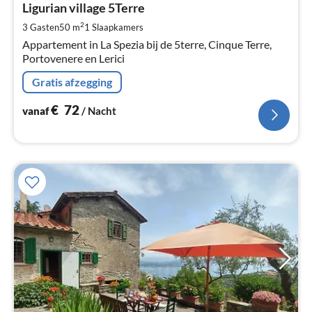
€
Ligurian village 5Terre
Pe
2
3 Gasten
50 m
1
Slaapkamers
na
Appartement in La Spezia bij de 5terre, Cinque Terre,
Portovenere en Lerici
Gratis afzegging
€
72
vanaf
/ Nacht