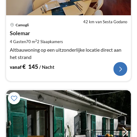
42 km van Sesta Godano
Pri
Camogli
va
€
Solemar
Pe
2
4 Gasten
70 m
2
Slaapkamers
na
Altbauwoning op een uitzonderlijke locatie direct aan
het strand
€
145
vanaf
/ Nacht