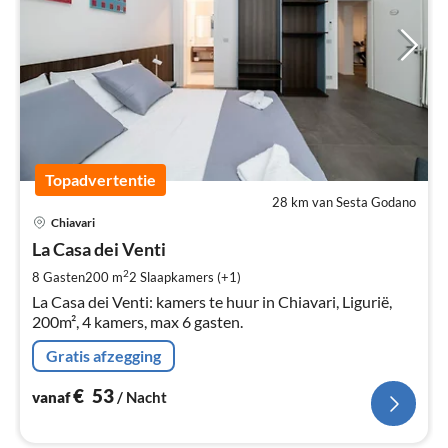
Topadvertentie
28 km van Sesta Godano
Pri
Chiavari
va
€
La Casa dei Venti
Pe
2
8 Gasten
200 m
2
Slaapkamers (+1)
na
La Casa dei Venti: kamers te huur in Chiavari, Ligurië,
200m², 4 kamers, max 6 gasten.
Gratis afzegging
€
53
vanaf
/ Nacht