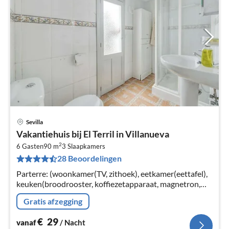
Sevilla
Pri
Vakantiehuis bij El Terril in Villanueva
va
2
€
6 Gasten
90 m
3
Slaapkamers
28 Beoordelingen
Pe
na
Parterre: (woonkamer(TV, zithoek), eetkamer(eettafel),
keuken(broodrooster, koffiezetapparaat, magnetron,
koel-/vriescombinatie), slaapkamer(1-pers. bed, 1-pers.
Gratis afzegging
bed)
€
29
vanaf
/ Nacht