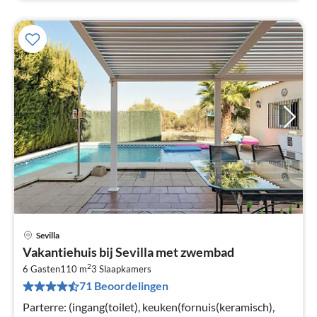
Sevilla
Pri
Vakantiehuis bij Sevilla met zwembad
va
2
€
6 Gasten
110 m
3
Slaapkamers
71 Beoordelingen
Pe
na
Parterre: (ingang(toilet), keuken(fornuis(keramisch),