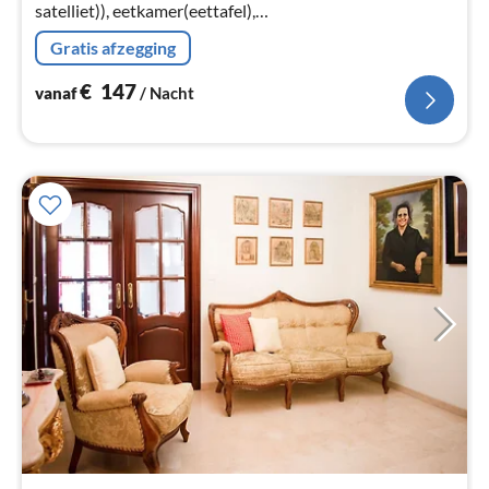
satelliet)), eetkamer(eettafel),
keuken(koffiezetapparaat, magnetron, koelkast, vriezer,
Gratis afzegging
Citruspers, , ), slaapkamer(2-pers. bed)
€
147
vanaf
/ Nacht