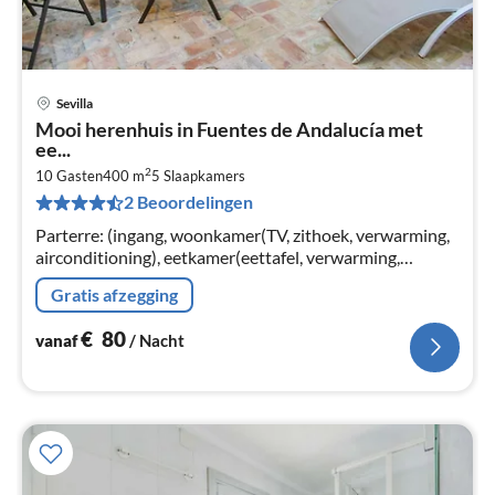
Sevilla
Pri
Mooi herenhuis in Fuentes de Andalucía met
va
ee...
€
2
10 Gasten
400 m
5
Slaapkamers
Pe
2 Beoordelingen
na
Parterre: (ingang, woonkamer(TV, zithoek, verwarming,
airconditioning), eetkamer(eettafel, verwarming,
airconditioning)
Gratis afzegging
€
80
vanaf
/ Nacht