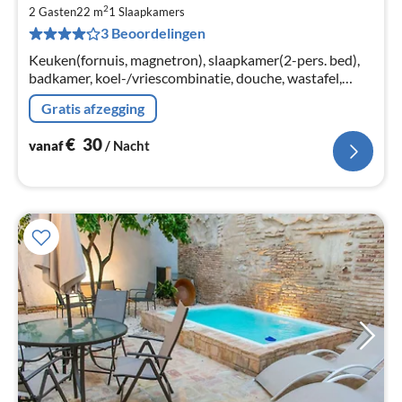
va
2
€
2 Gasten
22 m
1
Slaapkamers
3 Beoordelingen
Pe
na
Keuken(fornuis, magnetron), slaapkamer(2-pers. bed),
badkamer, koel-/vriescombinatie, douche, wastafel,
toilet, kinderbed, kinderstoel
Gratis afzegging
€
30
vanaf
/ Nacht