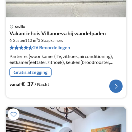
Sevilla
Pri
Vakantiehuis Villanueva bij wandelpaden
va
2
€
6 Gasten
110 m
3
Slaapkamers
26 Beoordelingen
Pe
na
Parterre: (woonkamer(TV, zithoek, airconditioning),
eetkamer(eettafel, zithoek), keuken(broodrooster,
fornuis, koffiezetapparaat, oven, magnetron, koelkast,
Gratis afzegging
vriezer, wasmachine, Ci...
€
37
vanaf
/ Nacht