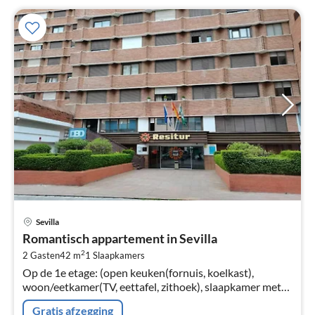
Pri
Sevilla
va
Romantisch appartement in Sevilla
€
2
2 Gasten
42 m
1
Slaapkamers
Pe
Op de 1e etage: (open keuken(fornuis, koelkast),
na
woon/eetkamer(TV, eettafel, zithoek), slaapkamer met
badkamer(2-pers. bed, douche, wastafel, toilet,
Gratis afzegging
airconditioning))