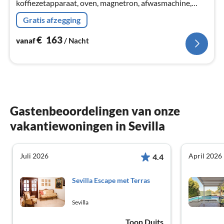
koffiezetapparaat, oven, magnetron, afwasmachine,
koel-/vriescombinatie, wasmachine),
Gratis afzegging
woon/eetkamer(TV(satelliet)
€
163
vanaf
/ Nacht
Gastenbeoordelingen van onze
vakantiewoningen in Sevilla
Juli 2026
April 2026
4.4
Sevilla Escape met Terras
Sevilla
Toon Duits