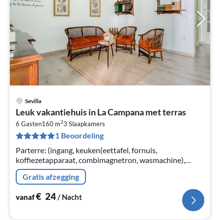
Sevilla
Pri
Leuk vakantiehuis in La Campana met terras
va
2
€
6 Gasten
160 m
3
Slaapkamers
1 Beoordeling
Pe
na
Parterre: (ingang, keuken(eettafel, fornuis,
koffiezetapparaat, combimagnetron, wasmachine),
woon/eetkamer(eettafel), slaapkamer met badkamer(2-
Gratis afzegging
pers.
€
24
vanaf
/ Nacht