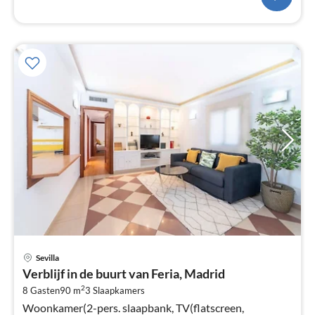
Pri
Sevilla
va
Verblijf in de buurt van Feria, Madrid
€
2
8 Gasten
90 m
3
Slaapkamers
Pe
Woonkamer(2-pers. slaapbank, TV(flatscreen,
na