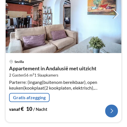
Pri
Sevilla
va
Appartement in Andalusië met uitzicht
€
2
2 Gasten
56 m
1
Slaapkamers
Pe
Parterre: (ingang(buitenom bereikbaar), open
na
keuken(kookplaat(2 kookplaten, elektrisch),
broodrooster, koffiezetapparaat, magnetron,
Gratis afzegging
koel-/vriescombinatie)
€
10
vanaf
/ Nacht