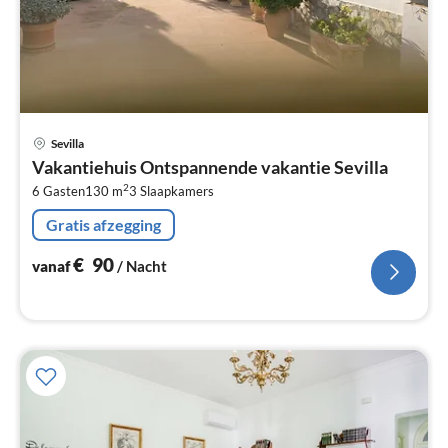
Pri
Sevilla
va
Vakantiehuis Ontspannende vakantie Sevilla
€
2
6 Gasten
130 m
3
Slaapkamers
Pe
na
Gratis afzegging
€
90
vanaf
/ Nacht