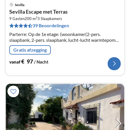
Sevilla
Pri
Sevilla Escape met Terras
va
2
€
9 Gasten
200 m
3
Slaapkamers
39 Beoordelingen
Pe
na
Parterre: Op de 1e etage: (woonkamer(2-pers.
slaapbank, 2-pers. slaapbank, lucht-lucht warmtepomp),
eetkamer(TV, eettafel, zithoek)
Gratis afzegging
€
97
vanaf
/ Nacht