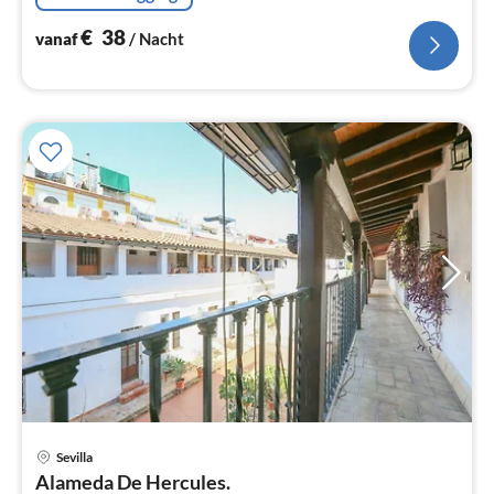
€
38
vanaf
/ Nacht
Sevilla
Pri
Alameda De Hercules.