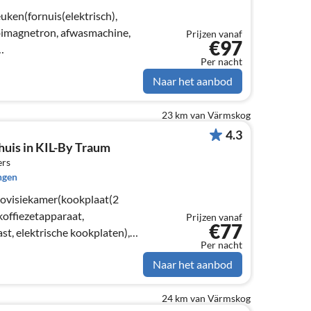
uken(fornuis(elektrisch),
bimagnetron, afwasmachine,
Prijzen vanaf
€97
Per nacht
eedse TV zenders),
Naar het aanbod
23 km van Värmskog
4.3
huis in KIL-By Traum
ers
ngen
rovisiekamer(kookplaat(2
koffiezetapparaat,
Prijzen vanaf
€77
t, elektrische kookplaten),
Per nacht
s. vouwbed)
Naar het aanbod
24 km van Värmskog