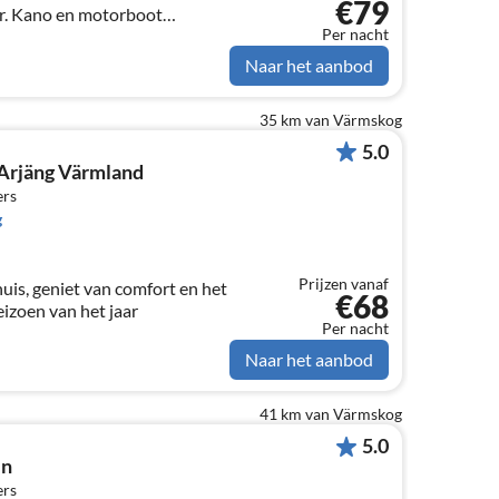
€79
er. Kano en motorboot
Per nacht
 huisje voor 2 pers.
Naar het aanbod
35 km van Värmskog
5.0
, Arjäng Värmland
ers
g
Prijzen vanaf
uis, geniet van comfort en het
€68
seizoen van het jaar
Per nacht
Naar het aanbod
41 km van Värmskog
5.0
en
ers