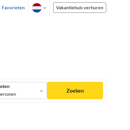
Favorieten
Vakantiehuis verhuren
sten
Zoeken
personen