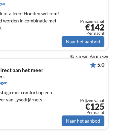
gen
rd worden in combinatie met
Prijzen vanaf
€142
.
Per nacht
Naar het aanbod
45 km van Värmskog
5.0
irect aan het meer
ers
ngen
 stuga met comfort op een
er van Lysedtjärnets
Prijzen vanaf
€125
Per nacht
Naar het aanbod