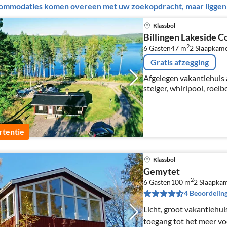
ommodaties komen overeen met uw zoekopdracht, maar liggen b
Klässbol
Billingen Lakeside C
2
6 Gasten
47 m
2
Slaapkame
Gratis afzegging
Afgelegen vakantiehuis 
steiger, whirlpool, roei
tentie
Klässbol
Gemytet
2
6 Gasten
100 m
2
Slaapka
4 Beoordelin
Licht, groot vakantiehui
toegang tot het meer vo