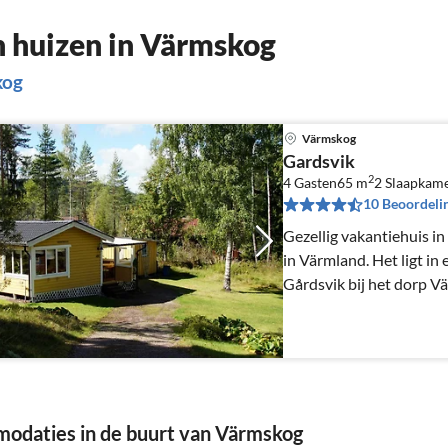
 huizen in Värmskog
kog
Värmskog
Gardsvik
2
4 Gasten
65 m
2
Slaapkam
10 Beoordeli
Gezellig vakantiehuis in
in Värmland. Het ligt in een fijn vakantiegebied in
Gårdsvik bij het dorp Vä
prijs inbegrepen.
daties in de buurt van Värmskog