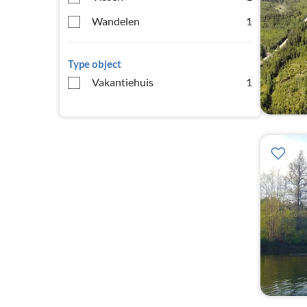
Wandelen
1
Type object
Vakantiehuis
1