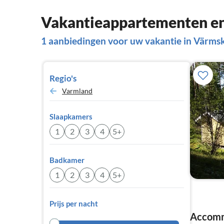
Vakantieappartementen en
1 aanbiedingen voor uw vakantie in Värms
Regio's
Varmland
Slaapkamers
1
2
3
4
5+
Badkamer
1
2
3
4
5+
Prijs per nacht
Accommo