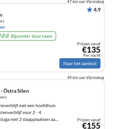
47 km van Värmskog
4.9
n
ers
gen
Bijzonder duurzaam
Prijzen vanaf
€135
Per nacht
Naar het aanbod
49 km van Värmskog
- Östra Silen
mers
ieverblijf met een hoofdhuis
tenverblijf voor 2 - 4
stuga met 2 slaapplaatsen aan
Prijzen vanaf
€155
e standaard.