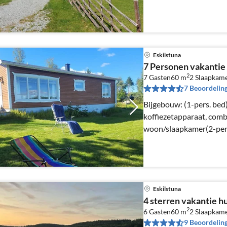
Eskilstuna
7 Personen vakantie 
2
7 Gasten
60 m
2
Slaapkam
7 Beoordelin
Bijgebouw: (1-pers. bed) keuken(fornuis(elektrisch
koffiezetapparaat, com
woon/slaapkamer(2-pers
slaapkamer(2-pers. bed
Eskilstuna
4 sterren vakantie hu
2
6 Gasten
60 m
2
Slaapkam
9 Beoordelin