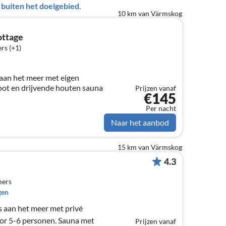
uiten het doelgebied.
10 km van Värmskog
ottage
rs (+1)
aan het meer met eigen
boot en drijvende houten sauna
Prijzen vanaf
€145
Per nacht
Naar het aanbod
15 km van Värmskog
4.3
mers
gen
s aan het meer met privé
or 5-6 personen. Sauna met
Prijzen vanaf