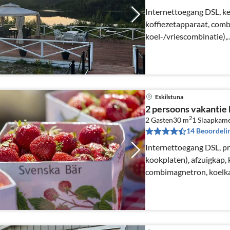
Internettoegang DSL, ke
koffiezetapparaat, com
koel-/vriescombinatie),
woon/slaapkamer(TV(zw
kachel(hout))
Eskilstuna
2 persoons vakantie 
2
2 Gasten
30 m
1
Slaapkam
14 Beoordeli
Internettoegang DSL, p
kookplaten), afzuigkap, 
combimagnetron, koelkas
woon/slaapkamer(2-per