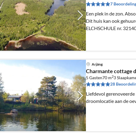
7 Beoordelin
Een plek in de zon. Absoluut alleen! Honden welkom!
Dit huis kan ook gehuu
ELCHSCHULE nr. 32140
Arjäng
Charmante cottage d
2
5 Gasten
70 m
3
Slaapkam
28 Beoordeli
Liefdevol gerenoveerde
droomlocatie aan de oev