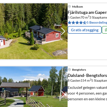
Molkom
Fjärilstuga am Gaper
2
5 Gasten
70 m
3
Slaapkam
5 Beoordelin
Gratis afzegging
Bengtsfors
Dalsland- Bengtsfors 
2
8 Gasten
154 m
5
Slaapka
Exclusief gelegen vakant
voor 4 personen, een gas
personen en een kleine 
Östra Silen met een hog