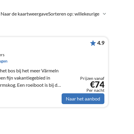
Naar de kaartweergave
Sorteren op: willekeurige
4.9
ers
ngen
 het bos bij het meer Värmeln
Prijzen vanaf
€74
rmskog. Een roeiboot is bij de
Per nacht
Naar het aanbod