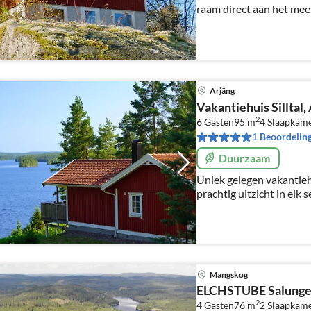
raam direct aan het me
beschikbaar. Extra: klein
Arjäng
Vakantiehuis Silltal
2
6 Gasten
95 m
4
Slaapkam
1 Beoordelin
Duurzaam
Uniek gelegen vakantieh
prachtig uitzicht in elk 
Mangskog
ELCHSTUBE Salung
2
4 Gasten
76 m
2
Slaapkam