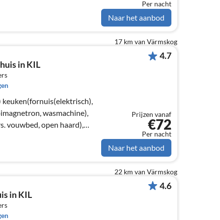
Per nacht
Naar het aanbod
17 km van Värmskog
4.7
huis in KIL
ers
gen
),
bimagnetron, wasmachine),
Prijzen vanaf
€72
. vouwbed, open haard),
Per nacht
)
Naar het aanbod
22 km van Värmskog
4.6
is in KIL
ers
gen