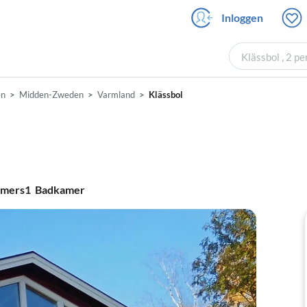
Inloggen
Klässbol , 2 
en
Midden-Zweden
Varmland
Klässbol
amers
1
Badkamer