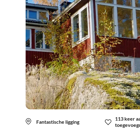
113 keer a
Fantastische ligging
toegevoeg