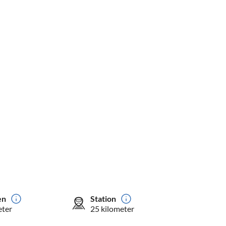
en
Station
eter
25 kilometer