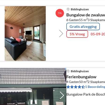
Biddinghuizen
5%
Bungalow de zwaluw
2
6 Gasten
55 m
3
Slaapkame
Gratis afzegging
5% Vroeg
05-09-20
Biddinghuizen
Ferienbungalow
2
4 Gasten
50 m
2
Slaapkam
1 Beoordelin
Bungalow Park de Bosc