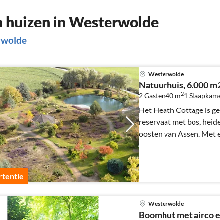
 huizen in Westerwolde
rwolde
Westerwolde
Natuurhuis, 6.000 m
2
2 Gasten
40 m
1
Slaapkam
Het Heath Cottage is ge
reservaat met bos, heid
oosten van Assen. Met 
tentie
Westerwolde
Boomhut met airco 