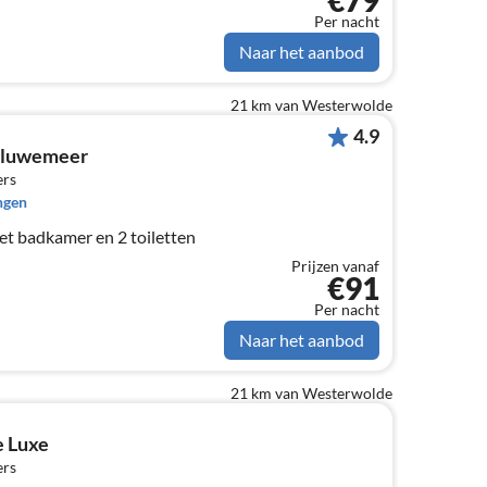
€79
Per nacht
Naar het aanbod
21 km van Westerwolde
4.9
eluwemeer
ers
ngen
t badkamer en 2 toiletten
Prijzen vanaf
€91
Per nacht
Naar het aanbod
21 km van Westerwolde
 Luxe
ers