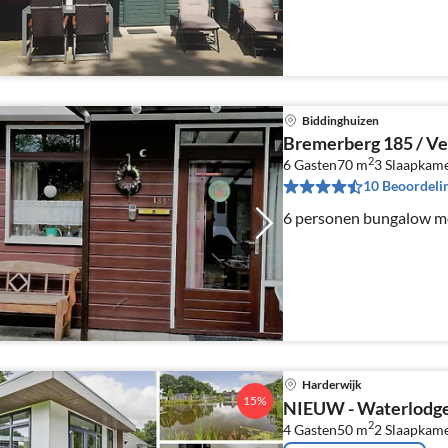
Biddinghuizen
Bremerberg 185 / V
2
6 Gasten
70 m
3
Slaapkam
10 Beoordeli
6 personen bungalow me
Harderwijk
15%
NIEUW - Waterlodge
2
4 Gasten
50 m
2
Slaapkam