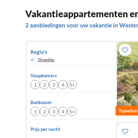
Vakantieappartementen en
2 aanbiedingen voor uw vakantie in Weste
Regio's
Drenthe
Slaapkamers
1
2
3
4
5+
Badkamer
Topadver
1
2
3
4
5+
Prijs per nacht