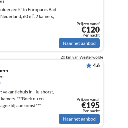
ers
uiderzee 5" in Europarcs Bad
Nederland, 60 m², 2 kamers,
Prijzen vanaf
€120
Per nacht
Naar het aanbod
20 km van Westerwolde
4.6
meer
ers
g
: vakantiehuis in Hulshorst,
**Boek nu en
Prijzen vanaf
€195
agne bij aankomst***
Per nacht
Naar het aanbod