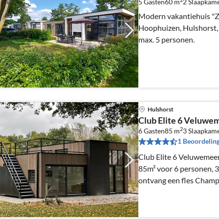
5 Gasten
60 m
2
Slaapkam
Modern vakantiehuis "Z
Hoophuizen, Hulshorst, 
max. 5 personen.
Hulshorst
Club Elite 6 Veluwe
2
6 Gasten
85 m
3
Slaapkam
1 Beoordelin
Club Elite 6 Veluwemeer
85m² voor 6 personen, 3 kamers. *
ontvang een fles Champ