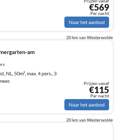
Prijzen vanaf
€569
Per nacht
Naar het aanbod
20 km van Westerwolde
mmergarten-am
ers
t, NL, 50m², max. 4 pers., 3
meer.
Prijzen vanaf
€115
Per nacht
Naar het aanbod
20 km van Westerwolde