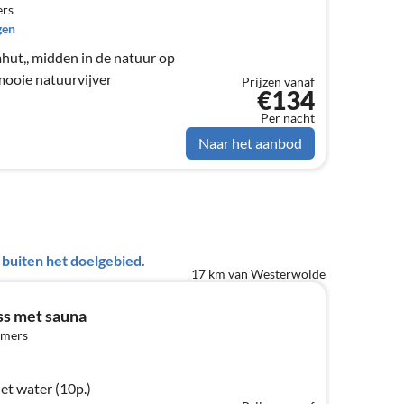
ers
gen
mooie natuurvijver
Prijzen vanaf
€134
Per nacht
Naar het aanbod
uiten het doelgebied.
17 km van Westerwolde
ess met sauna
amers
het water (10p.)