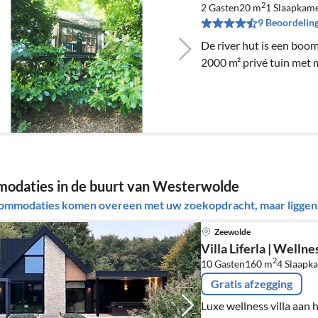
2
2 Gasten
20 m
1
Slaapkam
9 Beoordelin
De river hut is een boomhut,, midden in de natuur op
2000 m² privé tuin met 
odaties in de buurt van Westerwolde
ommodaties komen overeen met uw zoekopdracht, maar liggen b
Zeewolde
Villa Liferla | Welln
2
10 Gasten
160 m
4
Slaapk
Gratis afzegging
Luxe wellness villa aan 