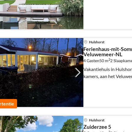
Hulshorst
Ferienhaus-mit-So
Veluwemeer-NL
2
4 Gasten
50 m
2
Slaapkam
Vakantiehuis in Hulshors
kamers, aan het Veluwe
tentie
Hulshorst
Zuiderzee 5
2