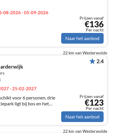
6-08-2026 - 05-09-2026
Prijzen vanaf
€136
Per nacht
Naar het aanbod
22 km van Westerwolde
2.4
arderwijk
ers
g
2027 - 25-02-2027
Prijzen vanaf
chikt voor 6 personen, drie
€123
epark ligt bij bos en het
Per nacht
Naar het aanbod
22 km van Westerwolde