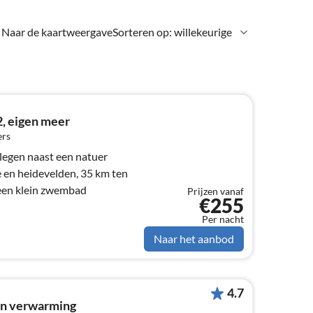
Naar de kaartweergave
Sorteren op: willekeurige
2, eigen meer
ers
legen naast een natuer
e en heidevelden, 35 km ten
een klein zwembad
Prijzen vanaf
€255
Per nacht
Naar het aanbod
4.7
en verwarming