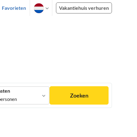
Favorieten
Vakantiehuis verhuren
sten
Zoeken
personen