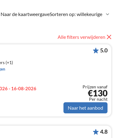
Naar de kaartweergave
Sorteren op: willekeurige
Alle filters verwijderen
5.0
rs (+1)
gen
Prijzen vanaf
026 - 16-08-2026
€130
Per nacht
Naar het aanbod
4.8