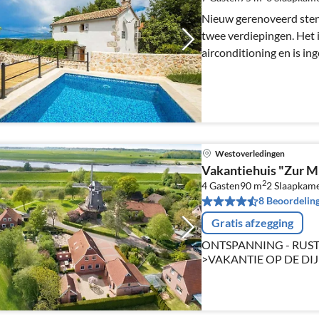
Nieuw gerenoveerd ste
twee verdiepingen. Het i
airconditioning en is ing
is ideaal voor gezinnen.
Westoverledingen
Vakantiehuis "Zur M
2
4 Gasten
90 m
2
Slaapkam
8 Beoordelin
Gratis afzegging
ONTSPANNING - RUST
>VAKANTIE OP DE DI