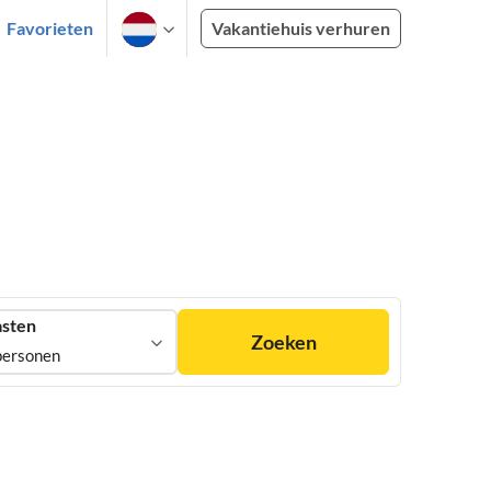
Favorieten
Vakantiehuis verhuren
sten
Zoeken
personen