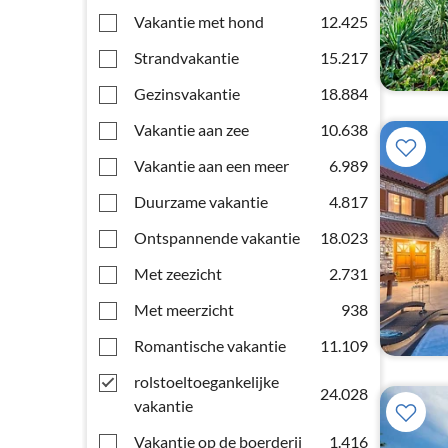
Vakantie met hond
12.425
Strandvakantie
15.217
Gezinsvakantie
18.884
Vakantie aan zee
10.638
Vakantie aan een meer
6.989
Duurzame vakantie
4.817
Ontspannende vakantie
18.023
Met zeezicht
2.731
Met meerzicht
938
Romantische vakantie
11.109
rolstoeltoegankelijke
24.028
vakantie
Vakantie op de boerderij
1.416