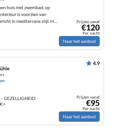
nen huis met zwembad, op
nterieur is voorzien van
ericht in mediterrane stijl. Het
Prijzen vanaf
€120
Per nacht
Naar het aanbod
4.9
ühle
ers
gen
Prijzen vanaf
 - GEZELLIGHEID
€95
JK>
Per nacht
Naar het aanbod