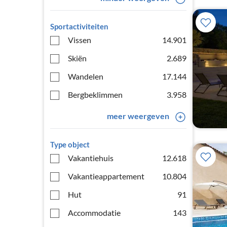
Sportactiviteiten
Vissen
14.901
Skiën
2.689
Wandelen
17.144
Bergbeklimmen
3.958
meer weergeven
Type object
Vakantiehuis
12.618
Vakantieappartement
10.804
Hut
91
Accommodatie
143