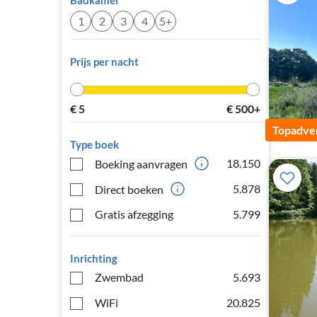
Badkamer
1
2
3
4
5+
Prijs per nacht
€
5
€
500+
Topadver
Type boek
18.150
Boeking aanvragen
5.878
Direct boeken
Gratis afzegging
5.799
Inrichting
Zwembad
5.693
WiFi
20.825