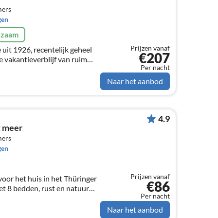
mers
gen
rzaam
Prijzen vanaf
 uit 1926, recentelijk geheel
€207
 vakantieverblijf van ruim
Per nacht
Naar het aanbod
4.9
t meer
mers
gen
Prijzen vanaf
oor het huis in het Thüringer
€86
t 8 bedden, rust en natuur
Per nacht
a, huisdieren zijn welkom.
Naar het aanbod