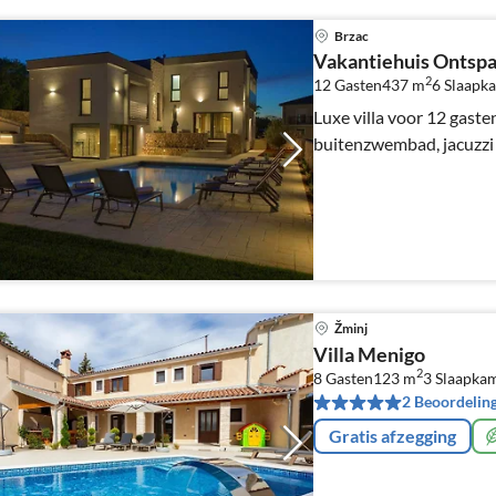
Brzac
Vakantiehuis Ontspa
2
12 Gasten
437 m
6
Slaapk
Luxe villa voor 12 gast
buitenzwembad, jacuzzi 
Žminj
Villa Menigo
2
8 Gasten
123 m
3
Slaapka
2 Beoordelin
Gratis afzegging