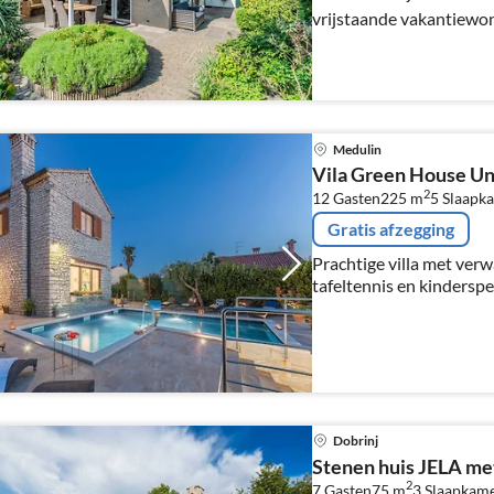
vrijstaande vakantiewon
tuin (460 m2)
Medulin
Vila Green House U
2
12 Gasten
225 m
5
Slaapk
Gratis afzegging
Prachtige villa met ver
tafeltennis en kinderspe
Dobrinj
Stenen huis JELA m
2
7 Gasten
75 m
3
Slaapkam