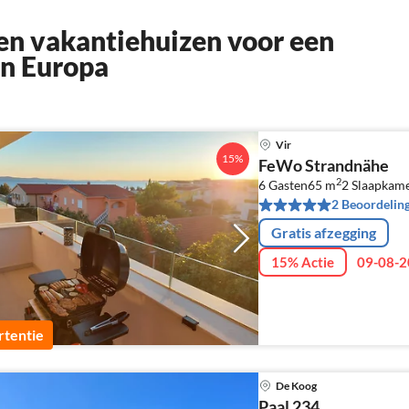
n vakantiehuizen voor een
in Europa
Vir
15%
FeWo Strandnähe
2
6 Gasten
65 m
2
Slaapkame
2 Beoordelin
Gratis afzegging
15% Actie
09-08-2
tentie
De Koog
Paal 234