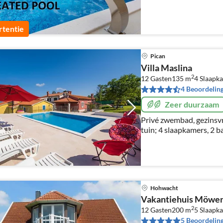
tentie
Pican
Villa Maslina
2
12 Gasten
135 m
4
Slaapk
4 Beoordelin
Zeer duurzaam
Privé zwembad, gezinsvr
tuin; 4 slaapkamers, 2 
slaapplaatsen
Hohwacht
Vakantiehuis Möwen
2
12 Gasten
200 m
5
Slaapk
5 Beoordelin