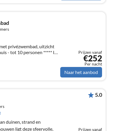
mbad
amers
met privézwembad, uitzicht
is - tot 10 personen ***** In
Prijzen vanaf
€252
n een speciale prijs voor
ijs op aanvraag *****
Per nacht
Naar het aanbod
5.0
ers
g
an duinen, strand en
uwen ligt deze sfeervolle,
Prijzen vanaf