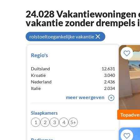
24.028 Vakantiewoningen e
vakantie zonder drempels 
rolstoeltoegankelijke vakantie
Regio's
Duitsland
12.631
Kroatië
3.040
Nederland
2.436
Italië
2.034
meer weergeven
Slaapkamers
Topadver
1
2
3
4
5+