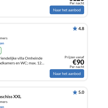
Per nacht
Naar het aanbod
4.8
amers
gen
Prijzen vanaf
iendelijke villa Omheinde
€90
badkamers en WC; max. 12
Per nacht
Naar het aanbod
5.0
schiss XXL
amers
gen