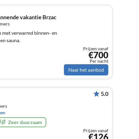
nnende vakantie Brzac
amers
en met verwarmd binnen- en
en sauna.
Prijzen vanaf
€700
Per nacht
Naar het aanbod
5.0
mers
gen
Zeer duurzaam
Prijzen vanaf
€126