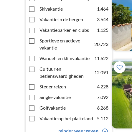
Skivakantie
1.464
Vakantie in de bergen
3.644
Vakantieparken en clubs
1.125
Sportieve en actieve
20.723
vakantie
Wandel- en klimvakantie
11.622
Cultuur en
12.091
bezienswaardigheden
Stedenreizen
4.228
Single-vakantie
7.092
Golfvakantie
6.268
Vakantie op het platteland
5.112
minder weergeven