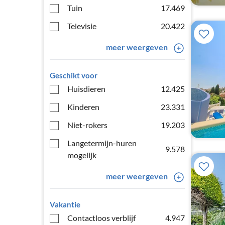
Tuin
17.469
Televisie
20.422
meer weergeven
Geschikt voor
Huisdieren
12.425
Kinderen
23.331
Niet-rokers
19.203
Langetermijn-huren
9.578
mogelijk
meer weergeven
Vakantie
Contactloos verblijf
4.947