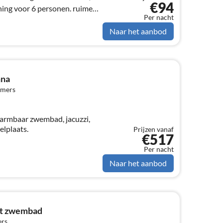
€94
ing voor 6 personen. ruime
Per nacht
Naar het aanbod
nna
amers
warmbaar zwembad, jacuzzi,
elplaats.
Prijzen vanaf
€517
Per nacht
Naar het aanbod
et zwembad
ers