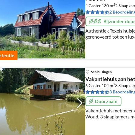
2
4 Gasten
130 m
2
Slaapka
2 Beoordelin
Bijzonder duu
Authentiek Texels huisje
gerenoveerd tot een luxe
130m2. Op loopafstand van strand en zee, bos, duinen
en De Koog.
tentie
Schleusingen
Vakantiehuis aan he
2
6 Gasten
104 m
3
Slaapka
3 Beoordelin
Duurzaam
Vakantiehuis met meer v
Woud, 3 slaapkamers me
zijn hier eindeloos, saun