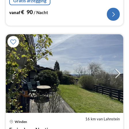
Gratis afzegging
€
90
vanaf
/ Nacht
16 km van Lahnstein
Pri
Winden
va