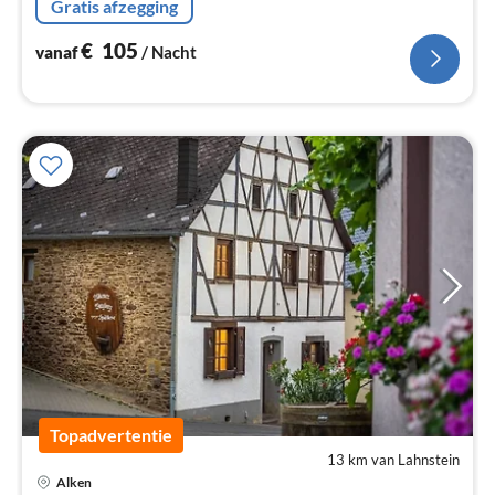
Gratis afzegging
€
105
vanaf
/ Nacht
Topadvertentie
13 km van Lahnstein
Pri
Alken
va