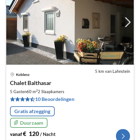
5 km van Lahnstein
Koblenz
Pri
Chalet Balthasar
va
€
2
5 Gasten
60 m
2
Slaapkamers
Pe
10 Beoordelingen
na
Gratis afzegging
Duurzaam
€
120
vanaf
/ Nacht