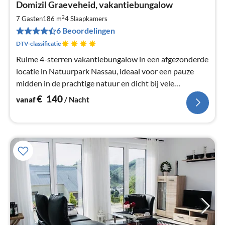
Domizil Graeveheid, vakantiebungalow
va
€
2
7 Gasten
186 m
4
Slaapkamers
Pe
6 Beoordelingen
na
DTV-classificatie
Ruime 4-sterren vakantiebungalow in een afgezonderde
locatie in Natuurpark Nassau, ideaal voor een pauze
midden in de prachtige natuur en dicht bij vele
bezienswaardigheden, honden zijn welkom.
€
140
vanaf
/ Nacht