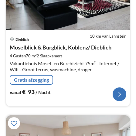
10 km van Lahnstein
Pri
Dieblich
va
€
Moselblick & Burgblick, Koblenz/ Dieblich
Pe
2
4 Gasten
70 m
2
Slaapkamers
na
Vakantiehuis Mosel- en Burchtzicht 75m² - Internet /
Wifi - Groot terras, wasmachine, droger
Gratis afzegging
€
93
vanaf
/ Nacht