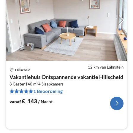
12 km van Lahnstein
Hillscheid
Pri
Vakantiehuis Ontspannende vakantie Hillscheid
va
2
€
8 Gasten
140 m
4
Slaapkamers
1 Beoordeling
Pe
na
€
143
vanaf
/ Nacht