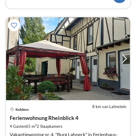
8 km van Lahnstein
Pri
Koblenz
va
€
Ferienwohnung Rheinblick 4
Pe
2
4 Gasten
65 m
2
Slaapkamers
na
Vakantiewoning nr. 4, "Burg Lahneck" in Ferienhaus-