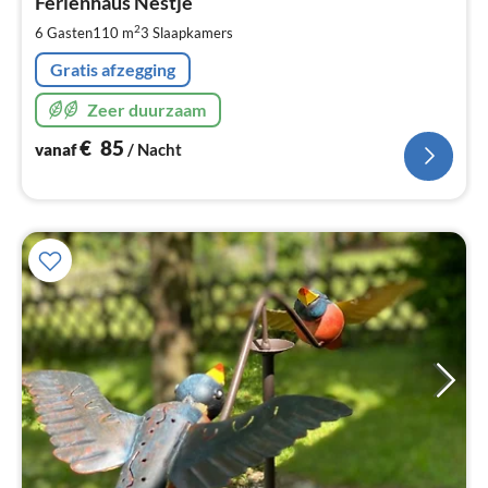
€
Ferienhaus Nestje
Pe
2
6 Gasten
110 m
3
Slaapkamers
na
Gratis afzegging
Zeer duurzaam
€
85
vanaf
/ Nacht