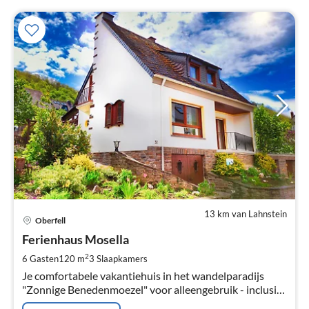
13 km van Lahnstein
Pri
Oberfell
va
€
Ferienhaus Mosella
Pe
2
6 Gasten
120 m
3
Slaapkamers
na
Je comfortabele vakantiehuis in het wandelparadijs
"Zonnige Benedenmoezel" voor alleengebruik - inclusief
gratis gastenticket