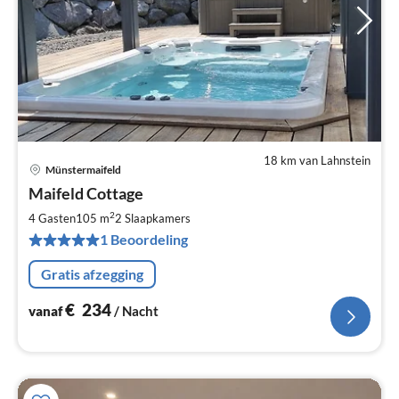
18 km van Lahnstein
Münstermaifeld
Pri
Maifeld Cottage
va
€
2
4 Gasten
105 m
2
Slaapkamers
Pe
1 Beoordeling
na
Gratis afzegging
€
234
vanaf
/ Nacht