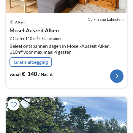
13 km van Lahnstein
Pri
Alken
va
€
Mosel-Auszeit Alken
Pe
2
7 Gasten
110 m
2
Slaapkamers
na
Beleef ontspannen dagen in Mosel-Auszeit Alken,
110m² voor maximaal 4 gasten.
Gratis afzegging
€
140
vanaf
/ Nacht