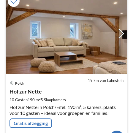
19 km van Lahnstein
Pri
Polch
va
€
Hof zur Nette
Pe
2
10 Gasten
190 m
5
Slaapkamers
na
Hof zur Nette in Polch/Eifel: 190 m², 5 kamers, plaats
voor 10 gasten – ideaal voor groepen en families!
Gratis afzegging