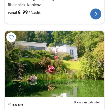
Rheinblick-Koblenz
€
99
vanaf
/ Nacht
8 km van Lahnstein
Bad Ems
Pri