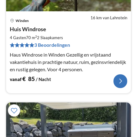
16 km van Lahnstein
Winden
Pri
Huis Windrose
va
€
2
4 Gasten
70 m
2
Slaapkamers
Pe
3 Beoordelingen
na
Haus Windrose in Winden Gezellig en vrijstaand
vakantiehuis in prachtige natuur, ruim, gezinsvriendelijk
en rustig gelegen. Voor 4 personen.
€
85
vanaf
/ Nacht