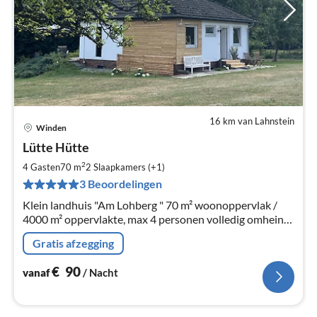
16 km van Lahnstein
Winden
Pri
Lütte Hütte
va
€
2
4 Gasten
70 m
2
Slaapkamers (+1)
Pe
3 Beoordelingen
na
Klein landhuis "Am Lohberg " 70 m² woonoppervlak /
4000 m² oppervlakte, max 4 personen volledig omheind ,
direct aan de rand van het bos, dicht bij de natuur,
Gratis afzegging
familie- en diervriendelijk.
€
90
vanaf
/ Nacht