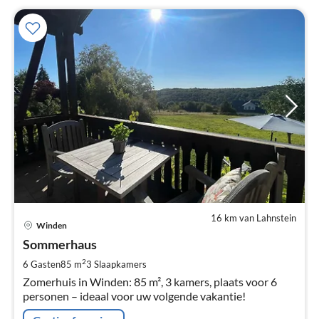
16 km van Lahnstein
Pri
Winden
va
€
Sommerhaus
Pe
2
6 Gasten
85 m
3
Slaapkamers
na
Zomerhuis in Winden: 85 m², 3 kamers, plaats voor 6
personen – ideaal voor uw volgende vakantie!