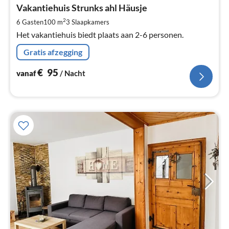
€
Vakantiehuis Strunks ahl Häusje
Pe
2
6 Gasten
100 m
3
Slaapkamers
na
Het vakantiehuis biedt plaats aan 2-6 personen.
Gratis afzegging
€
95
vanaf
/ Nacht