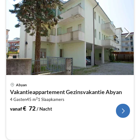
Pri
Abyan
va
Vakantieappartement Gezinsvakantie Abyan
€
2
4 Gasten
45 m
1
Slaapkamers
Pe
na
€
72
vanaf
/ Nacht