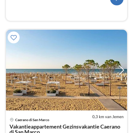
0,3 km van Jemen
Caerano di San Marco
Pri
Vakantieappartement Gezinsvakantie Caerano
va
di San Marco