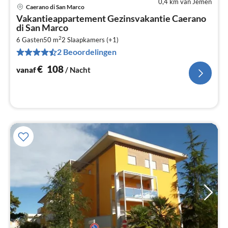
0,4 km van Jemen
Caerano di San Marco
Pri
Vakantieappartement Gezinsvakantie Caerano
va
di San Marco
€
2
6 Gasten
50 m
2
Slaapkamers (+1)
Pe
2 Beoordelingen
na
€
108
vanaf
/ Nacht