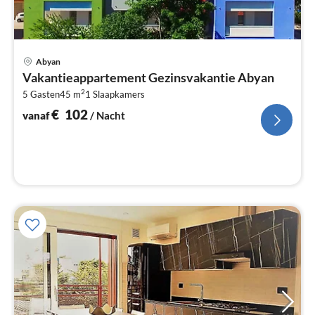
Pri
Abyan
va
Vakantieappartement Gezinsvakantie Abyan
€
2
5 Gasten
45 m
1
Slaapkamers
Pe
na
€
102
vanaf
/ Nacht