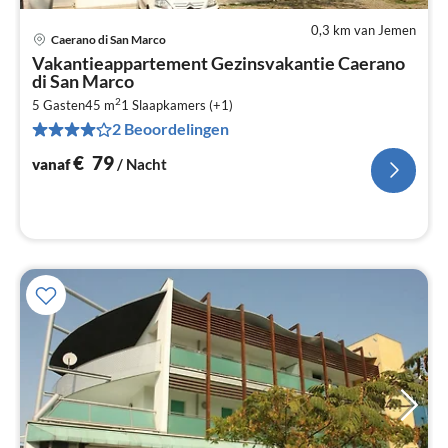
0,3 km van Jemen
Caerano di San Marco
Pri
Vakantieappartement Gezinsvakantie Caerano
va
di San Marco
€
2
5 Gasten
45 m
1
Slaapkamers (+1)
Pe
2 Beoordelingen
na
€
79
vanaf
/ Nacht