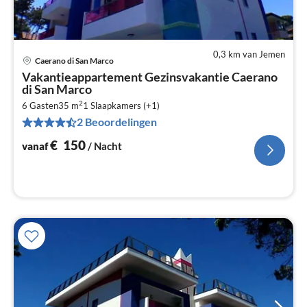
0,3 km van Jemen
Caerano di San Marco
Pri
Vakantieappartement Gezinsvakantie Caerano
va
di San Marco
€
2
6 Gasten
35 m
1
Slaapkamers (+1)
Pe
2 Beoordelingen
na
€
150
vanaf
/ Nacht