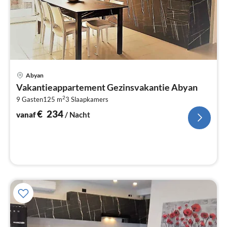
Pri
Abyan
va
Vakantieappartement Gezinsvakantie Abyan
€
2
9 Gasten
125 m
3
Slaapkamers
Pe
na
€
234
vanaf
/ Nacht