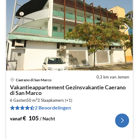
0,3 km van Jemen
Caerano di San Marco
Pri
Vakantieappartement Gezinsvakantie Caerano
va
di San Marco
€
2
6 Gasten
50 m
2
Slaapkamers (+1)
Pe
2 Beoordelingen
na
€
105
vanaf
/ Nacht