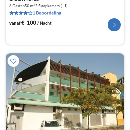
€
2
6 Gasten
50 m
2
Slaapkamers (+1)
Pe
1 Beoordeling
na
€
100
vanaf
/ Nacht