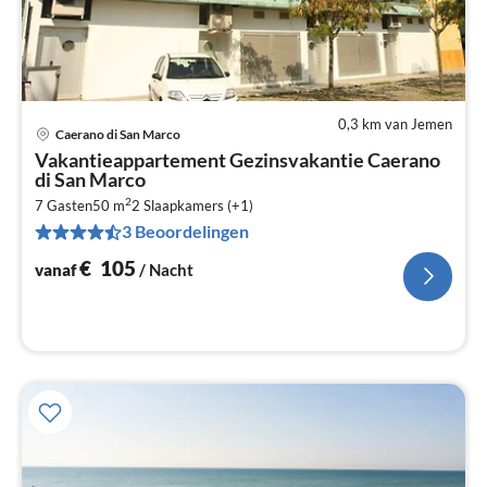
0,3 km van Jemen
Caerano di San Marco
Pri
Vakantieappartement Gezinsvakantie Caerano
va
di San Marco
€
2
7 Gasten
50 m
2
Slaapkamers (+1)
Pe
3 Beoordelingen
na
€
105
vanaf
/ Nacht