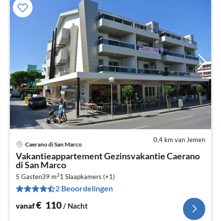
0,4 km van Jemen
Caerano di San Marco
Pri
Vakantieappartement Gezinsvakantie Caerano
va
di San Marco
€
2
5 Gasten
39 m
1
Slaapkamers (+1)
Pe
2 Beoordelingen
na
€
110
vanaf
/ Nacht