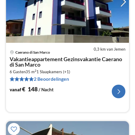
0,3 km van Jemen
Caerano di San Marco
Pri
Vakantieappartement Gezinsvakantie Caerano
va
di San Marco
€
2
6 Gasten
35 m
1
Slaapkamers (+1)
Pe
2 Beoordelingen
na
€
148
vanaf
/ Nacht