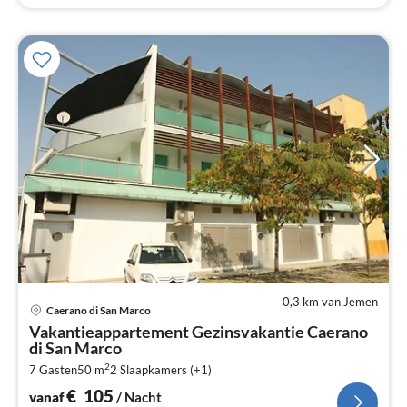
0,3 km van Jemen
Pri
Caerano di San Marco
va
Vakantieappartement Gezinsvakantie Caerano
€
di San Marco
Pe
2
7 Gasten
50 m
2
Slaapkamers (+1)
na
€
105
vanaf
/ Nacht