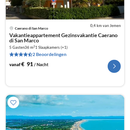
0,4 km van Jemen
Caerano di San Marco
Pri
Vakantieappartement Gezinsvakantie Caerano
va
di San Marco
€
2
5 Gasten
36 m
1
Slaapkamers (+1)
Pe
2 Beoordelingen
na
€
91
vanaf
/ Nacht