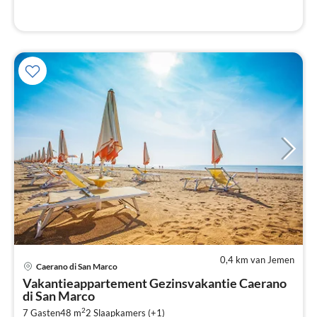
0,4 km van Jemen
Caerano di San Marco
Pri
Vakantieappartement Gezinsvakantie Caerano
va
di San Marco
€
2
7 Gasten
48 m
2
Slaapkamers (+1)