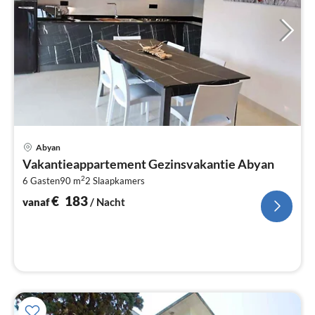
Pri
Abyan
va
Vakantieappartement Gezinsvakantie Abyan
€
2
6 Gasten
90 m
2
Slaapkamers
Pe
na
€
183
vanaf
/ Nacht