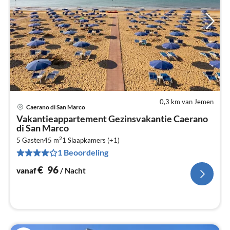
0,3 km van Jemen
Caerano di San Marco
Pri
Vakantieappartement Gezinsvakantie Caerano
va
di San Marco
€
2
5 Gasten
45 m
1
Slaapkamers (+1)
Pe
1 Beoordeling
na
€
96
vanaf
/ Nacht