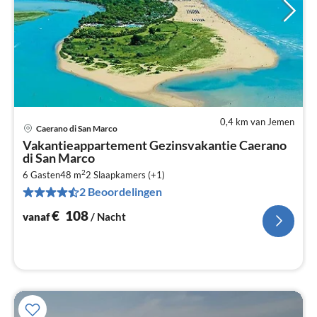
0,4 km van Jemen
Caerano di San Marco
Pri
Vakantieappartement Gezinsvakantie Caerano
va
di San Marco
€
2
6 Gasten
48 m
2
Slaapkamers (+1)
Pe
2 Beoordelingen
na
€
108
vanaf
/ Nacht