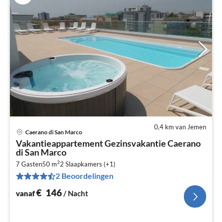
0,4 km van Jemen
Caerano di San Marco
Pri
Vakantieappartement Gezinsvakantie Caerano
va
di San Marco
€
2
7 Gasten
50 m
2
Slaapkamers (+1)
Pe
2 Beoordelingen
na
€
146
vanaf
/ Nacht