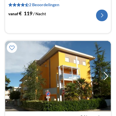
Pe
2 Beoordelingen
na
€
119
vanaf
/ Nacht