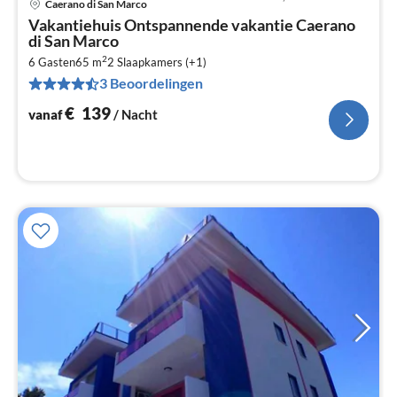
Caerano di San Marco
Pri
Vakantiehuis Ontspannende vakantie Caerano
va
di San Marco
€
2
6 Gasten
65 m
2
Slaapkamers (+1)
Pe
3 Beoordelingen
na
€
139
vanaf
/ Nacht