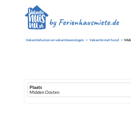
Vakantiehuizen en vakantiewoningen
Vakantie met hond
Mid
Ferienhausmiete
Plaats
logo