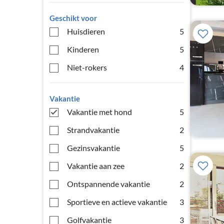
Geschikt voor
Huisdieren
5
Kinderen
5
Niet-rokers
4
Vakantie
Vakantie met hond
5
Strandvakantie
2
Gezinsvakantie
5
Vakantie aan zee
2
Ontspannende vakantie
2
Sportieve en actieve vakantie
3
Golfvakantie
3