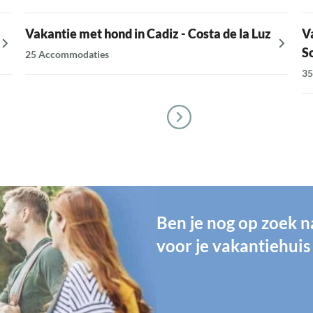
Vakantie met hond in Cadiz - Costa de la Luz
V
S
25 Accommodaties
35
Ben je nog op zoek n
voor je vakantiehuis