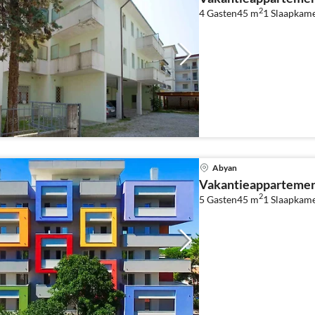
2
4 Gasten
45 m
1
Slaapkam
Abyan
Vakantieappartemen
2
5 Gasten
45 m
1
Slaapkam