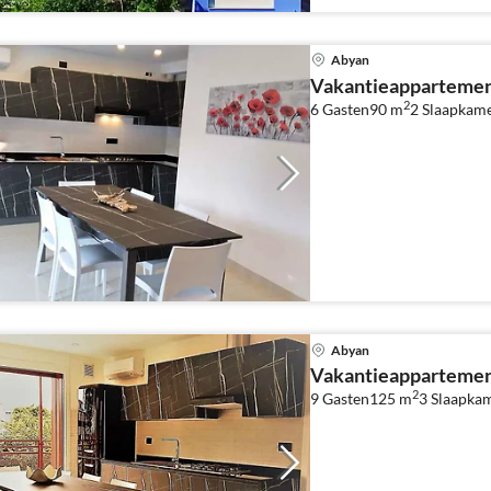
Abyan
Vakantieappartemen
2
6 Gasten
90 m
2
Slaapkam
Abyan
Vakantieappartemen
2
9 Gasten
125 m
3
Slaapka