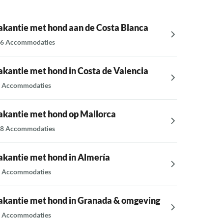
akantie met hond aan de Costa Blanca
Vakanti
6 Accommodaties
34 Accom
akantie met hond in Costa de Valencia
Vakantie
del Sol
 Accommodaties
26 Accom
akantie met hond op Mallorca
Vakanti
8 Accommodaties
13 Accom
akantie met hond in Almería
Vakanti
 Accommodaties
23 Accom
akantie met hond in Granada & omgeving
Vakanti
 Accommodaties