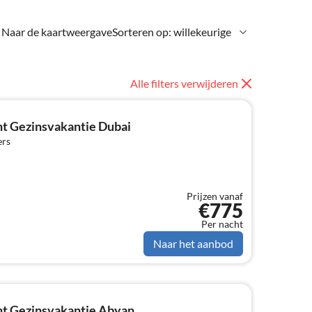
Naar de kaartweergave
Sorteren op: willekeurige
Alle filters verwijderen
t Gezinsvakantie Dubai
ers
Prijzen vanaf
€775
Per nacht
Naar het aanbod
t Gezinsvakantie Abyan