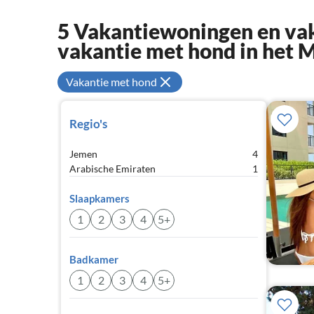
5 Vakantiewoningen en va
vakantie met hond in het
Vakantie met hond
Regio's
Jemen
4
Arabische Emiraten
1
Slaapkamers
1
2
3
4
5+
Badkamer
1
2
3
4
5+