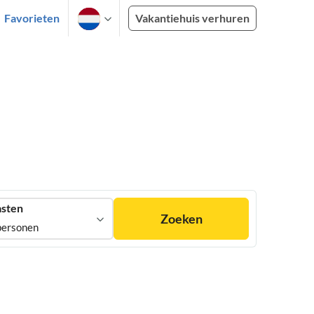
Favorieten
Vakantiehuis verhuren
sten
Zoeken
personen