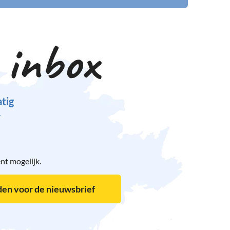
 inbox
tig
r
nt mogelijk.
en voor de nieuwsbrief