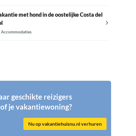
13 Accom
akantie met hond in de oostelijke Costa del
ol
Vakantie
 Accommodaties
9 Accomm
aar geschikte reizigers
 of je vakantiewoning?
Nu op vakantiehuisnu.nl verhuren