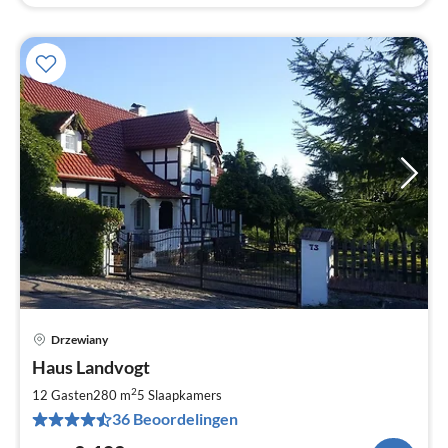
Drzewiany
Pri
Haus Landvogt
va
€
2
12 Gasten
280 m
5
Slaapkamers
Pe
36 Beoordelingen
na