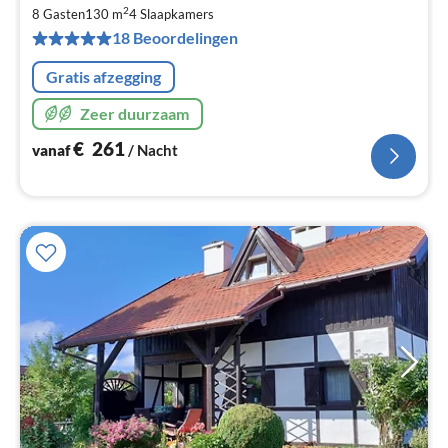
€
2
8 Gasten
130 m
4
Slaapkamers
Pe
18 Beoordelingen
na
Gratis afzegging
Zeer duurzaam
€
261
vanaf
/ Nacht