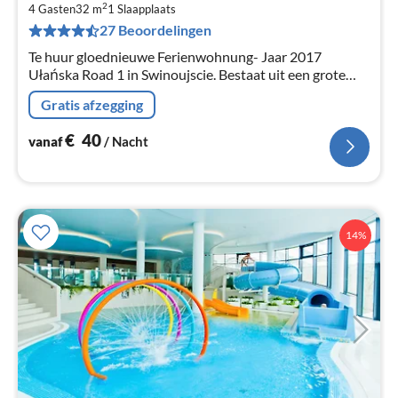
€
2
4 Gasten
32 m
1
Slaapplaats
Pe
27 Beoordelingen
na
Te huur gloednieuwe Ferienwohnung- Jaar 2017
Ułańska Road 1 in Swinoujscie. Bestaat uit een grote
woonkamer met open keuken, badkamer en een mooi
Gratis afzegging
balkon.
€
40
vanaf
/ Nacht
14%