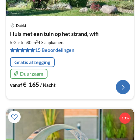
Dabki
Pri
Huis met een tuin op het strand, wifi
va
€
2
5 Gasten
80 m
4
Slaapkamers
Pe
15 Beoordelingen
na
Gratis afzegging
Duurzaam
€
165
vanaf
/ Nacht
13%