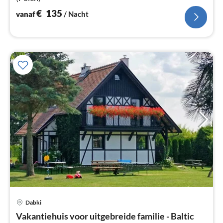
€
135
vanaf
/ Nacht
Dabki
Pri
Vakantiehuis voor uitgebreide familie - Baltic
va