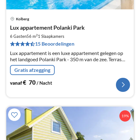
Kolberg
Pri
Lux appartement Polanki Park
va
€
2
6 Gasten
56 m
1
Slaapkamers
Pe
15 Beoordelingen
na
Lux appartement is een luxe appartement gelegen op
het landgoed Polanki Park - 350 m van de zee. Terras
van 54 m² + 18 m². Onbeperkte toegang tot de spa.
Gratis afzegging
Bewaakt object.
€
70
vanaf
/ Nacht
19%