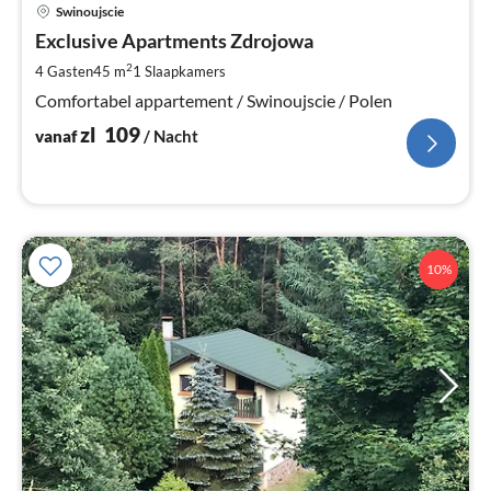
Pri
Swinoujscie
va
z
Exclusive Apartments Zdrojowa
Pe
2
4 Gasten
45 m
1
Slaapkamers
na
Comfortabel appartement / Swinoujscie / Polen
zl
109
vanaf
/ Nacht
10%