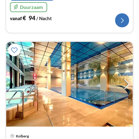
Duurzaam
€
94
vanaf
/ Nacht
Pri
Kolberg