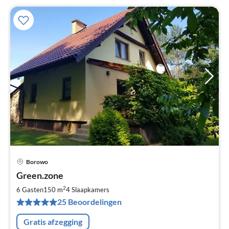
Borowo
Pri
Green.zone
va
€
2
6 Gasten
150 m
4
Slaapkamers
Pe
25 Beoordelingen
na
Gratis afzegging