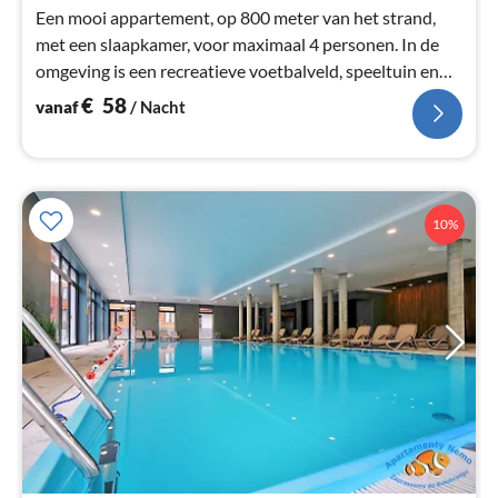
Een mooi appartement, op 800 meter van het strand,
met een slaapkamer, voor maximaal 4 personen. In de
omgeving is een recreatieve voetbalveld, speeltuin en
een tennisbaan. Veel fietspaden.
€
58
vanaf
/ Nacht
10%