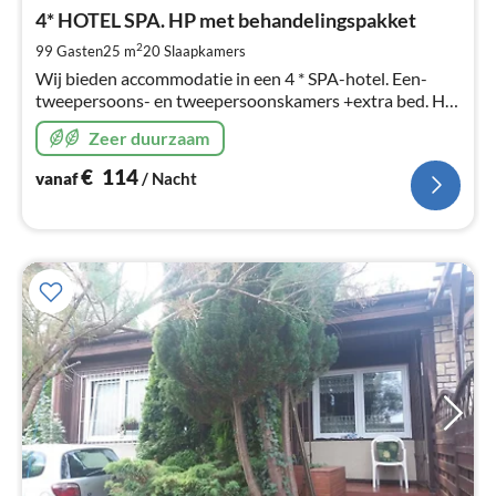
va
€
4* HOTEL SPA. HP met behandelingspakket
Pe
2
99 Gasten
25 m
20
Slaapkamers
na
Wij bieden accommodatie in een 4 * SPA-hotel. Een-
tweepersoons- en tweepersoonskamers +extra bed. HP
pakket + medische behandelingen 2 keer per dag.
Zeer duurzaam
Kinderkorting: 100%, 50%, 25%
€
114
vanaf
/ Nacht