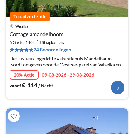
Topadvertentie
Wiselka
Pri
Cottage amandelboom
va
€
2
6 Gasten
140 m
3
Slaapkamers
Pe
24 Beoordelingen
na
Het luxueus ingerichte vakantiehuis Mandelbaum
wordt omgeven door de Oostzee-parel van Wiselka en
wordt omgeven door meren, bossen en de zee. Het heeft
20% Actie
09-08-2026 - 29-08-2026
een omheinde tuin van 1200m².
€
114
vanaf
/ Nacht