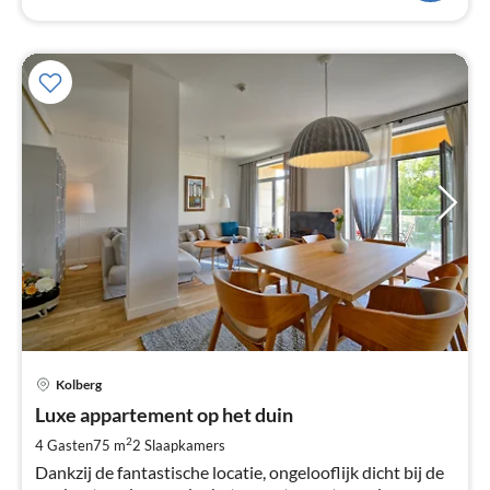
Pri
Kolberg
va
€
Luxe appartement op het duin
Pe
2
4 Gasten
75 m
2
Slaapkamers
na
Dankzij de fantastische locatie, ongelooflijk dicht bij de