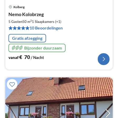
Kolberg
Pri
Nemo Kolobrzeg
va
€
2
5 Gasten
50 m
1
Slaapkamers (+1)
Pe
10 Beoordelingen
na
Gratis afzegging
Bijzonder duurzaam
€
70
vanaf
/ Nacht