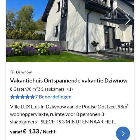
Dziwnow
Pri
Vakantiehuis Ontspannende vakantie Dziwnow
va
€
2
8 Gasten
98 m
3
Slaapkamers (+1)
Pe
7 Beoordelingen
na
Villa LUX Luis in Dziwnow aan de Poolse Oostzee, 98m²
woonoppervlakte, ruimte voor 8 personen 3
slaapkamers - SLECHTS 3 MINUTEN NAAR HET
STRAND
€
133
vanaf
/ Nacht