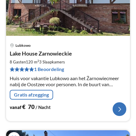
Lubkowo
Pri
Lake House Zarnowieckie
va
€
2
8 Gasten
120 m
3
Slaapkamers
Pe
1 Beoordeling
na
Huis voor vakantie Lubkowo aan het Żarnowiecmeer
nabij de Oostzee voor personen. In de buurt van
Gdańsk, Gdynia, Sopot, Hel, Łeba.
Gratis afzegging
€
70
vanaf
/ Nacht