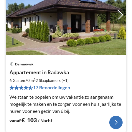
Dziwnówek
Pri
Appartement in Radawka
va
€
2
6 Gasten
70 m
2
Slaapkamers (+1)
Pe
17 Beoordelingen
na
We staan ​​te popelen om uw vakantie zo aangenaam
mogelijk te maken en te zorgen voor een huis jaarlijks te
huren voor een gezin van 6 bij.
€
103
vanaf
/ Nacht