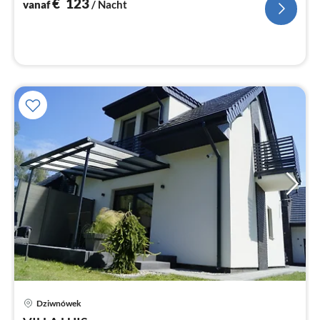
€
123
vanaf
/ Nacht
Dziwnówek
Pri