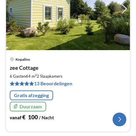
Kopalino
Pri
zee Cottage
va
€
2
6 Gasten
64 m
2
Slaapkamers
Pe
13 Beoordelingen
na
Gratis afzegging
Duurzaam
€
100
vanaf
/ Nacht