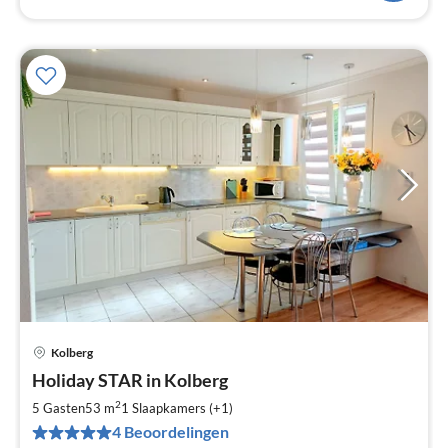
Kolberg
Pri
Holiday STAR in Kolberg
va
€
2
5 Gasten
53 m
1
Slaapkamers (+1)
Pe
4 Beoordelingen
na