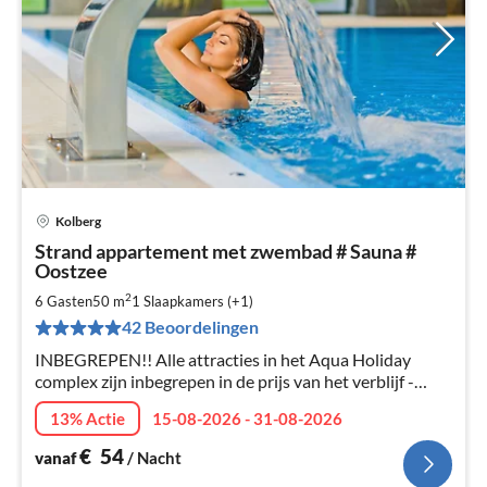
Kolberg
Pri
Strand appartement met zwembad # Sauna #
va
Oostzee
€
2
6 Gasten
50 m
1
Slaapkamers (+1)
Pe
na
42 Beoordelingen
INBEGREPEN!! Alle attracties in het Aqua Holiday
complex zijn inbegrepen in de prijs van het verblijf -
zwembaden, jacuzzi, sauna, fitnessruimte.
13% Actie
15-08-2026 - 31-08-2026
€
54
vanaf
/ Nacht