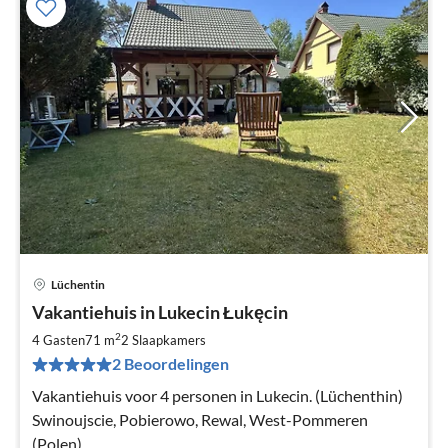
Lüchentin
Pri
Vakantiehuis in Lukecin Łukęcin
va
€
2
4 Gasten
71 m
2
Slaapkamers
Pe
2 Beoordelingen
na
Vakantiehuis voor 4 personen in Lukecin. (Lüchenthin)
Swinoujscie, Pobierowo, Rewal, West-Pommeren
(Polen)