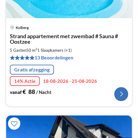
Kolberg
Pri
Strand appartement met zwembad # Sauna #
va
Oostzee
€
2
5 Gasten
50 m
1
Slaapkamers (+1)
Pe
na
13 Beoordelingen
Gratis afzegging
14% Actie
18-08-2026 - 25-08-2026
€
88
vanaf
/ Nacht