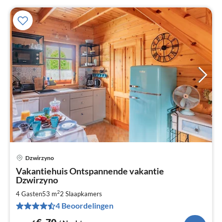
Dzwirzyno
Pri
Vakantiehuis Ontspannende vakantie
va
Dzwirzyno
€
2
4 Gasten
53 m
2
Slaapkamers
Pe
na
4 Beoordelingen