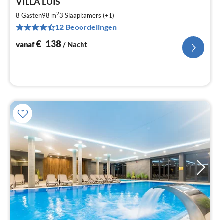
VILLA LUIS
va
€
2
8 Gasten
98 m
3
Slaapkamers (+1)
Pe
12 Beoordelingen
na
€
138
vanaf
/ Nacht