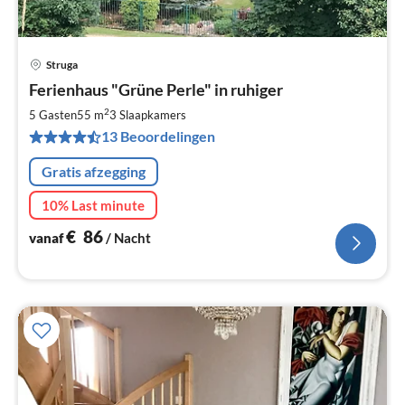
Struga
Pri
Ferienhaus "Grüne Perle" in ruhiger
va
€
2
5 Gasten
55 m
3
Slaapkamers
Pe
13 Beoordelingen
na
Gratis afzegging
10% Last minute
€
86
vanaf
/ Nacht