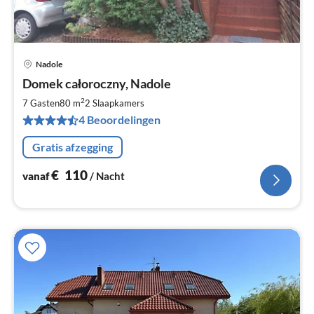
Nadole
Pri
Domek całoroczny, Nadole
va
€
2
7 Gasten
80 m
2
Slaapkamers
Pe
4 Beoordelingen
na
Gratis afzegging
€
110
vanaf
/ Nacht