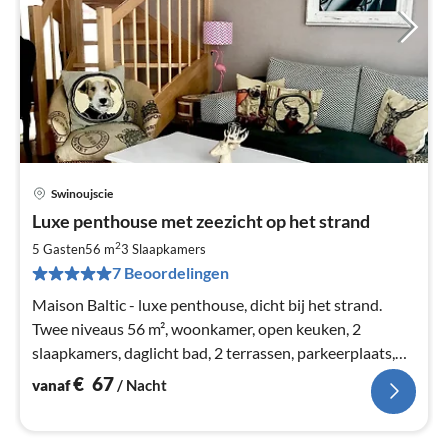
Swinoujscie
Pri
Luxe penthouse met zeezicht op het strand
va
€
2
5 Gasten
56 m
3
Slaapkamers
Pe
7 Beoordelingen
na
Maison Baltic - luxe penthouse, dicht bij het strand.
Twee niveaus 56 m², woonkamer, open keuken, 2
slaapkamers, daglicht bad, 2 terrassen, parkeerplaats,
zeezicht. WLAN, Duitse TV.
€
67
vanaf
/ Nacht