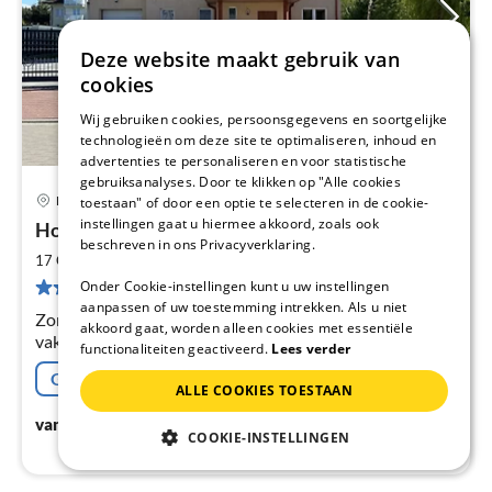
Deze website maakt gebruik van
cookies
Wij gebruiken cookies, persoonsgegevens en soortgelijke
technologieën om deze site te optimaliseren, inhoud en
advertenties te personaliseren en voor statistische
gebruiksanalyses. Door te klikken op "Alle cookies
Kolberg
toestaan" of door een optie te selecteren in de cookie-
Pri
instellingen gaat u hiermee akkoord, zoals ook
House VILLA VIOLETTA
va
beschreven in ons Privacyverklaring.
€
2
17 Gasten
190 m
4
Slaapkamers
Pe
14 Beoordelingen
Onder Cookie-instellingen kunt u uw instellingen
na
aanpassen of uw toestemming intrekken. Als u niet
Zonnig huis Poolse Oostzee Grzybowo/Kolberg 2
akkoord gaat, worden alleen cookies met essentiële
vakantieappartementen 40+50m² 1+2 kamers balkon 2
functionaliteiten geactiveerd.
Lees verder
x gastenverblijf 50m² terras tuin zandstrand ca. 400m
Gratis afzegging
rustige locatie
ALLE COOKIES TOESTAAN
€
41
vanaf
/ Nacht
COOKIE-INSTELLINGEN