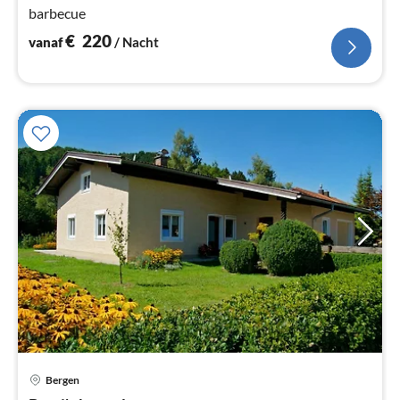
barbecue
€
220
vanaf
/ Nacht
Bergen
Pri