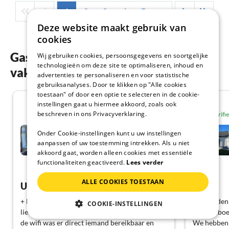
1
2
3
4
5
...
Deze website maakt gebruik van
cookies
Gastenbeoordelingen van onze
Wij gebruiken cookies, persoonsgegevens en soortgelijke
technologieën om deze site te optimaliseren, inhoud en
vakantiewoningen in Europa
advertenties te personaliseren en voor statistische
gebruiksanalyses. Door te klikken op "Alle cookies
toestaan" of door een optie te selecteren in de cookie-
5.0
instellingen gaat u hiermee akkoord, zoals ook
beschreven in ons Privacyverklaring.
Geverifi
Vakantieappartement
Onder Cookie-instellingen kunt u uw instellingen
Gezinsvakantie Cuxhaven
aanpassen of uw toestemming intrekken. Als u niet
Cuxhaven
akkoord gaat, worden alleen cookies met essentiële
functionaliteiten geactiveerd.
Lees verder
Toon Duits
ALLE COOKIES TOESTAAN
Uitzonderlijk
:-)
+ De gehele inrichting was erg mooi en
We hadden h
COOKIE-INSTELLINGEN
liefdevol ingericht. Vanwege problemen met
kunnen boe
de wifi was er direct iemand bereikbaar en
We hebben 