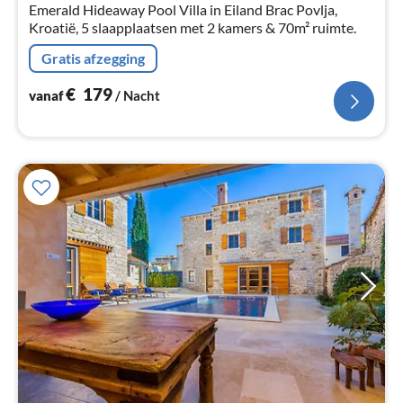
na
Emerald Hideaway Pool Villa in Eiland Brac Povlja,
Kroatië, 5 slaapplaatsen met 2 kamers & 70m² ruimte.
Gratis afzegging
€
179
vanaf
/ Nacht