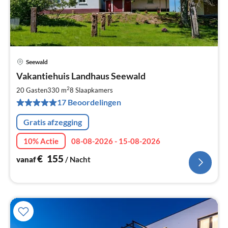
Seewald
Pri
Vakantiehuis Landhaus Seewald
va
€
2
20 Gasten
330 m
8
Slaapkamers
Pe
17 Beoordelingen
na
Gratis afzegging
10% Actie
08-08-2026 - 15-08-2026
€
155
vanaf
/ Nacht