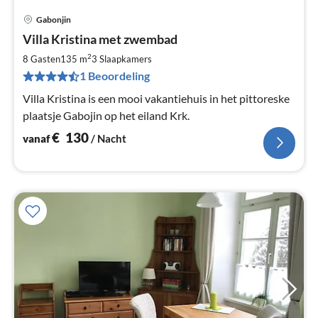
Gabonjin
Pri
Villa Kristina met zwembad
va
€
2
8 Gasten
135 m
3
Slaapkamers
Pe
1 Beoordeling
na
Villa Kristina is een mooi vakantiehuis in het pittoreske
plaatsje Gabojin op het eiland Krk.
€
130
vanaf
/ Nacht