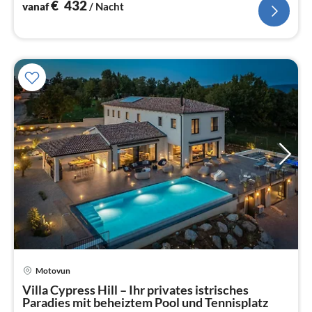
€
432
vanaf
/ Nacht
Pri
Motovun
va
€
Villa Cypress Hill – Ihr privates istrisches
Paradies mit beheiztem Pool und Tennisplatz
Pe