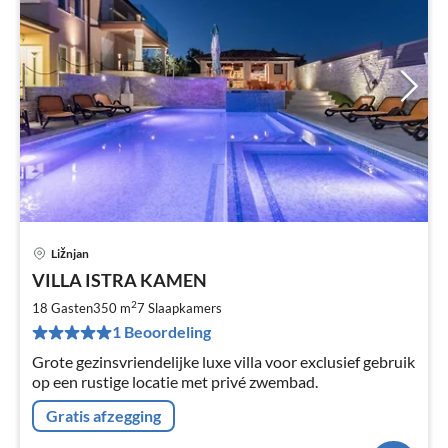
Ližnjan
Pri
VILLA ISTRA KAMEN
va
€
2
18 Gasten
350 m
7
Slaapkamers
Pe
1 Beoordeling
na
Grote gezinsvriendelijke luxe villa voor exclusief gebruik
op een rustige locatie met privé zwembad.
Gratis afzegging