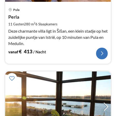
Pri
Pula
va
€
Perla
Pe
2
11 Gasten
280 m
6
Slaapkamers
na
Deze charmante villa ligt in Šišan, een klein stadje op het
zuidelijke puntje van Istrië, op 10 minuten van Pula en
Medulin.
€
413
vanaf
/ Nacht