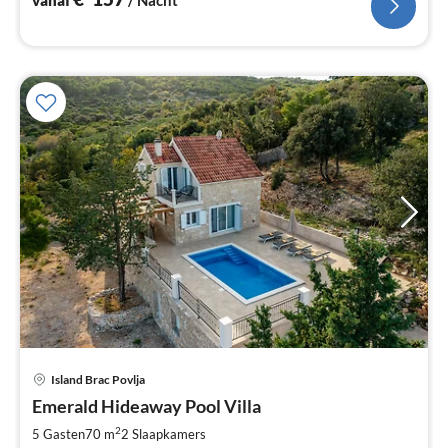
Pri
Island Brac Povlja
va
€
Emerald Hideaway Pool Villa
Pe
2
5 Gasten
70 m
2
Slaapkamers