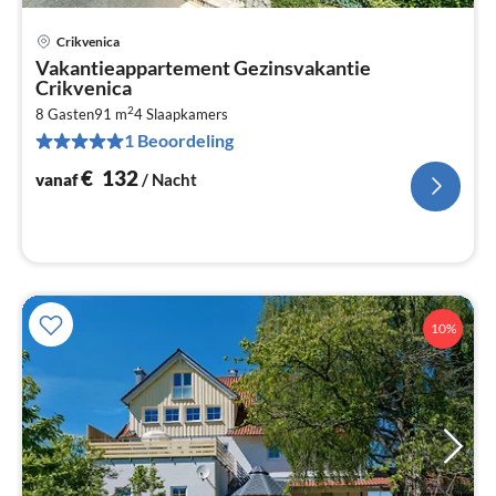
Crikvenica
Pri
Vakantieappartement Gezinsvakantie
va
Crikvenica
€
2
8 Gasten
91 m
4
Slaapkamers
Pe
1 Beoordeling
na
€
132
vanaf
/ Nacht
10%