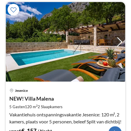
Pri
Jesenice
va
€
NEW! Villa Malena
Pe
2
5 Gasten
120 m
2
Slaapkamers
na
Vakantiehuis ontspanningsvakantie Jesenice: 120 m², 2
kamers, plaats voor 5 personen, beleef Split van dichtbij!
€
157
vanaf
/ Nacht