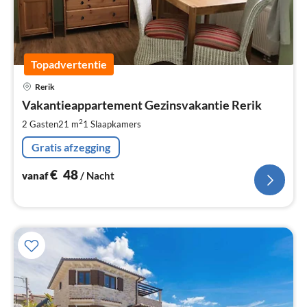
Topadvertentie
Pri
Rerik
va
€
Vakantieappartement Gezinsvakantie Rerik
Pe
2
2 Gasten
21 m
1
Slaapkamers
na
Gratis afzegging
€
48
vanaf
/ Nacht