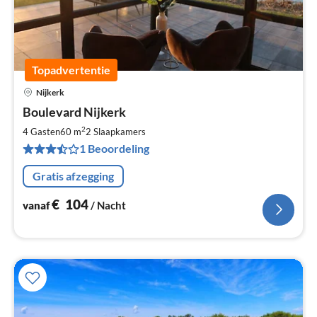
Topadvertentie
Nijkerk
Pri
Boulevard Nijkerk
va
€
2
4 Gasten
60 m
2
Slaapkamers
Pe
1 Beoordeling
na
Gratis afzegging
€
104
vanaf
/ Nacht