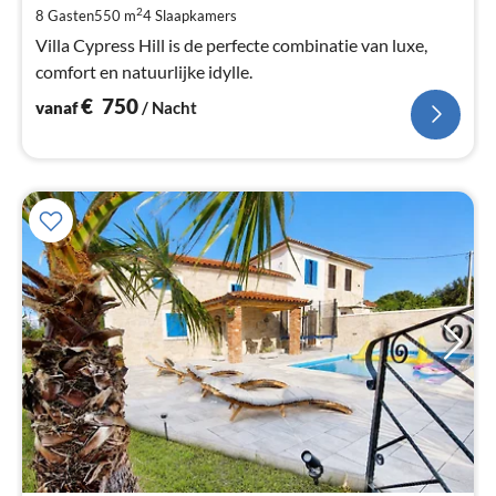
na
2
8 Gasten
550 m
4
Slaapkamers
Villa Cypress Hill is de perfecte combinatie van luxe,
comfort en natuurlijke idylle.
€
750
vanaf
/ Nacht