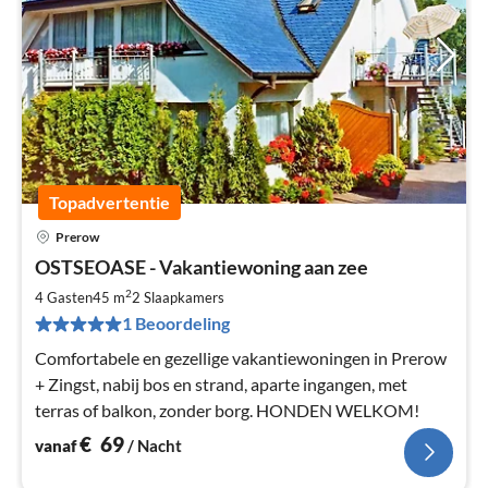
Topadvertentie
Prerow
Pri
OSTSEOASE - Vakantiewoning aan zee
va
€
2
4 Gasten
45 m
2
Slaapkamers
Pe
1 Beoordeling
na
Comfortabele en gezellige vakantiewoningen in Prerow
+ Zingst, nabij bos en strand, aparte ingangen, met
terras of balkon, zonder borg. HONDEN WELKOM!
€
69
vanaf
/ Nacht