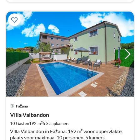
Pri
Fažana
va
€
Villa Valbandon
Pe
2
10 Gasten
192 m
5
Slaapkamers
na
Villa Valbandon in Fažana: 192 m² woonoppervlakte,
plaats voor maximaal 10 personen, 5 kamers.