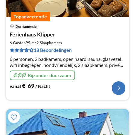
Topadvertentie
Dornumersiel
Pri
Ferienhaus Klipper
va
€
2
6 Gasten
95 m
2
Slaapkamers
Pe
18 Beoordelingen
na
6 personen, 2 badkamers, open haard, sauna, glasvezel
wifi inbegrepen, hondvriendelijk, 2 slaapkamers, privé
speeltuin, omheind zonneterras, ruime rijtjeshuis,
Bijzonder duurzaam
speelweide, wasmachine/droger.
€
69
vanaf
/ Nacht