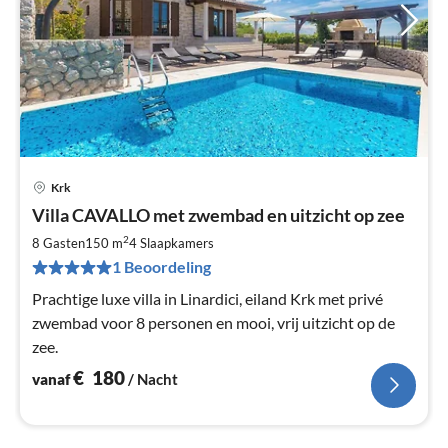
Krk
Pri
Villa CAVALLO met zwembad en uitzicht op zee
va
€
2
8 Gasten
150 m
4
Slaapkamers
Pe
1 Beoordeling
na
Prachtige luxe villa in Linardici, eiland Krk met privé
zwembad voor 8 personen en mooi, vrij uitzicht op de
zee.
€
180
vanaf
/ Nacht