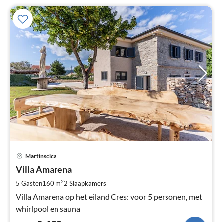
Pri
Martinscica
va
€
Villa Amarena
Pe
2
5 Gasten
160 m
2
Slaapkamers
na
Villa Amarena op het eiland Cres: voor 5 personen, met
whirlpool en sauna