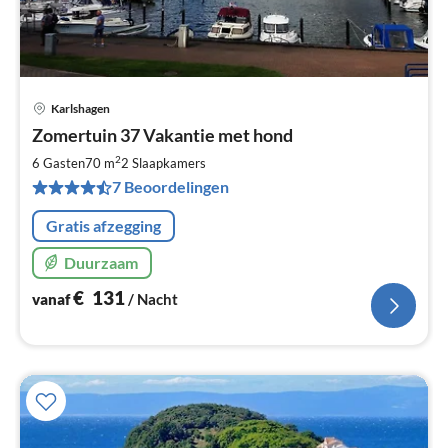
Karlshagen
Pri
Zomertuin 37 Vakantie met hond
va
€
2
6 Gasten
70 m
2
Slaapkamers
Pe
7 Beoordelingen
na
Gratis afzegging
Duurzaam
€
131
vanaf
/ Nacht