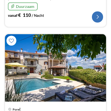
Duurzaam
€
110
vanaf
/ Nacht
Pri
Poreč