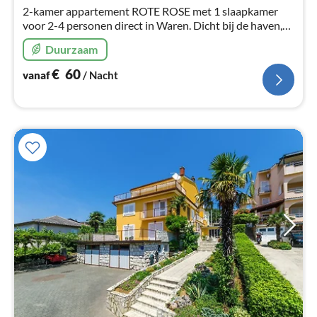
na
2-kamer appartement ROTE ROSE met 1 slaapkamer
voor 2-4 personen direct in Waren. Dicht bij de haven,
de oude stad en het water.
Duurzaam
€
60
vanaf
/ Nacht