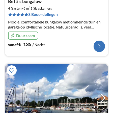
Betti's bungalow
va
€
2
4 Gasten
76 m
1
Slaapkamers
Pe
8 Beoordelingen
na
Mooie, comfortabele bungalow met omheinde tuin en
garage op idyllische locatie. Natuurparadijs, veel
excursiebestemmingen, 10 min. rijden naar de
Duurzaam
Chiemsee.
€
135
vanaf
/ Nacht