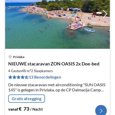
Privlaka
Pri
NIEUWE stacaravan ZON OASIS 2x Doe-bed
va
€
2
4 Gasten
48 m
2
Slaapkamers
Pe
13 Beoordelingen
na
De nieuwe stacaravan met airconditioning "SUN OASIS
145" is gelegen in Privlaka, op de CP Dalmacija Camp
100m van het strand & de zee. Het is comfortabel
Gratis afzegging
ingericht en kindvriendelijk.
€
73
vanaf
/ Nacht