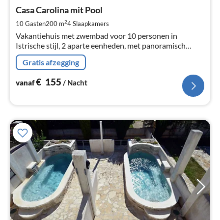
va
€
Casa Carolina mit Pool
Pe
2
10 Gasten
200 m
4
Slaapkamers
na
Vakantiehuis met zwembad voor 10 personen in
Istrische stijl, 2 aparte eenheden, met panoramisch
uitzicht
Gratis afzegging
€
155
vanaf
/ Nacht