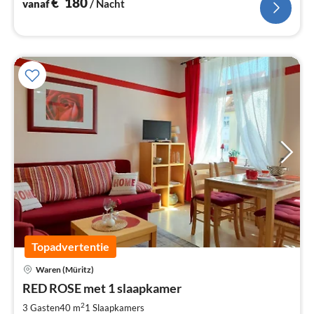
€
180
vanaf
/ Nacht
Topadvertentie
Pri
Waren (Müritz)
va
€
RED ROSE met 1 slaapkamer
Pe
2
3 Gasten
40 m
1
Slaapkamers