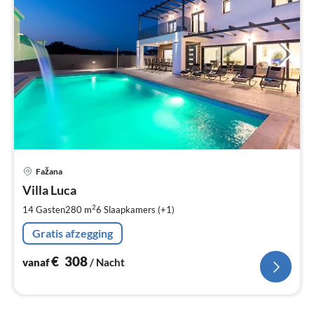
Pri
Fažana
va
€
Villa Luca
Pe
2
14 Gasten
280 m
6
Slaapkamers (+1)
na
Gratis afzegging
€
308
vanaf
/ Nacht