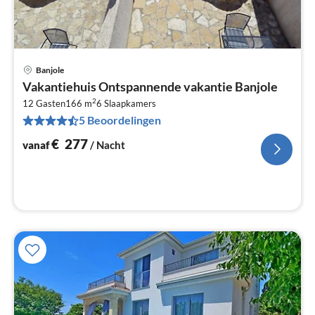
Banjole
Pri
Vakantiehuis Ontspannende vakantie Banjole
va
2
€
12 Gasten
166 m
6
Slaapkamers
5 Beoordelingen
Pe
na
€
277
vanaf
/ Nacht