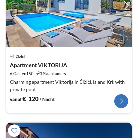
Pri
Cizici
va
€
Apartment VIKTORIJA
Pe
2
6 Gasten
150 m
3
Slaapkamers
na
Charming apartment Viktorija in Čižići, island Krk with
private pool.
€
120
vanaf
/ Nacht