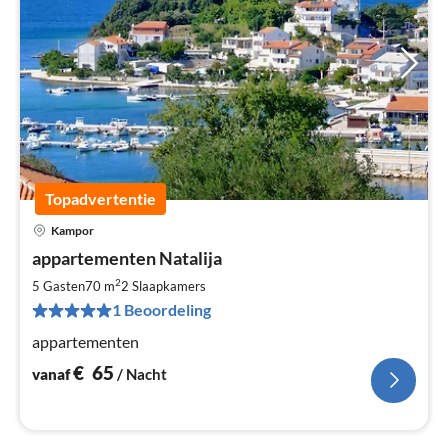
Topadvertentie
Kampor
Pri
appartementen Natalija
va
€
2
5 Gasten
70 m
2
Slaapkamers
Pe
1 Beoordeling
na
appartementen
€
65
vanaf
/ Nacht