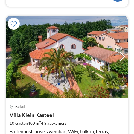
Pri
Kukci
va
€
Villa Klein Kasteel
Pe
2
10 Gasten
400 m
4
Slaapkamers
na
Buitenpost, privé-zwembad, WiFi, balkon, terras,