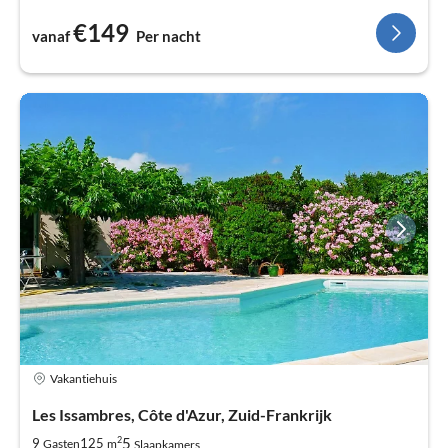
€149
vanaf
Per nacht
Vakantiehuis
Les Issambres, Côte d'Azur, Zuid-Frankrijk
2
5
9
125
Gasten
m
Slaapkamers