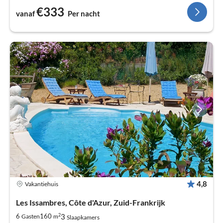
€333
vanaf
Per nacht
4,8
Vakantiehuis
Les Issambres, Côte d'Azur, Zuid-Frankrijk
2
3
6
160
Gasten
m
Slaapkamers