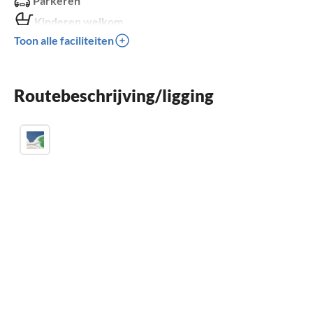
Parkeren
Kinderen welkom
Toon alle faciliteiten
niet toegankelijk voor rolstoelgebruikers
Routebeschrijving/ligging