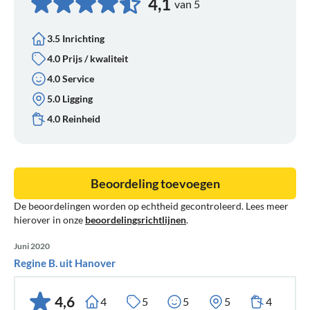
4,1
van 5
3.5 Inrichting
4.0 Prijs / kwaliteit
4.0 Service
5.0 Ligging
4.0 Reinheid
Beoordeling toevoegen
De beoordelingen worden op echtheid gecontroleerd. Lees meer
hierover in onze
beoordelingsrichtlijnen
.
Juni 2020
Regine B. uit Hanover
4,6
4
5
5
5
4