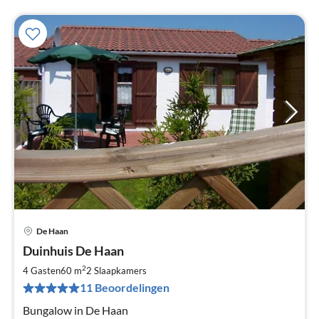
De Haan
Pri
Duinhuis De Haan
va
€
2
4 Gasten
60 m
2
Slaapkamers
Pe
11 Beoordelingen
na
Bungalow in De Haan