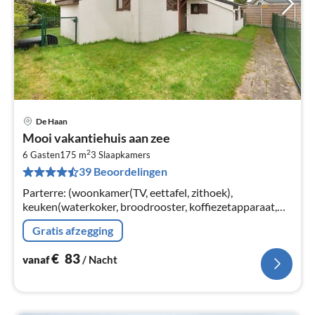
De Haan
Pri
Mooi vakantiehuis aan zee
va
2
€
6 Gasten
175 m
3
Slaapkamers
39 Beoordelingen
Pe
na
Parterre: (woonkamer(TV, eettafel, zithoek),
keuken(waterkoker, broodrooster, koffiezetapparaat,
magnetron, afwasmachine, koelkast(+ vriesvak),
Gratis afzegging
Citruspers), slaapkamer(1-pers.
€
83
vanaf
/ Nacht