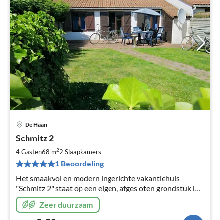
De Haan
Pri
Schmitz 2
va
€
2
4 Gasten
68 m
2
Slaapkamers
Pe
1 Beoordeling
na
Het smaakvol en modern ingerichte vakantiehuis
"Schmitz 2" staat op een eigen, afgesloten grondstuk in
het park New Village. Terras op het zuiden, gratis
Zeer duurzaam
internet (WLAN)