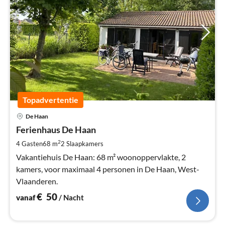
Topadvertentie
Pri
De Haan
va
€
Ferienhaus De Haan
Pe
2
4 Gasten
68 m
2
Slaapkamers
na
Vakantiehuis De Haan: 68 m² woonoppervlakte, 2
kamers, voor maximaal 4 personen in De Haan, West-
Vlaanderen.
€
50
vanaf
/ Nacht