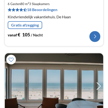
€
2
6 Gasten
80 m
3
Slaapkamers
Pe
18 Beoordelingen
na
Kindvriendelijk vakantiehuis. De Haan
Gratis afzegging
€
105
vanaf
/ Nacht