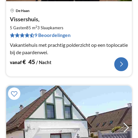
De Haan
Pri
Vissershuis,
va
€
2
5 Gasten
85 m
3
Slaapkamers
Pe
9 Beoordelingen
na
Vakantiehuis met prachtig polderzicht op een toplocatie
bij de paardenwei.
€
45
vanaf
/ Nacht