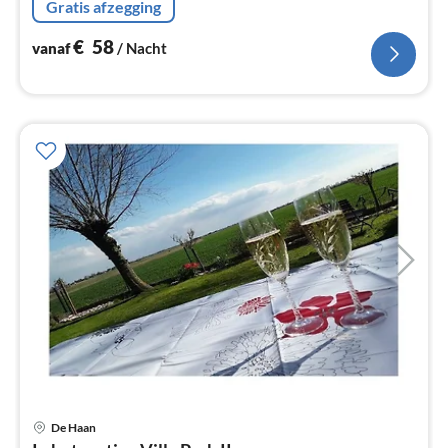
Gratis afzegging
koel-/vriescombinatie, wastafel)
€
58
vanaf
/ Nacht
Pri
De Haan
va