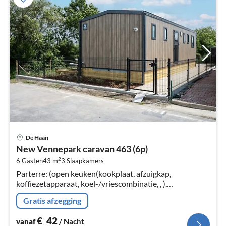
Pri
De Haan
va
New Vennepark caravan 463 (6p)
€
2
6 Gasten
43 m
3
Slaapkamers
Pe
Parterre: (open keuken(kookplaat, afzuigkap,
na
koffiezetapparaat, koel-/vriescombinatie, , ),
woon/eetkamer(TV, eettafel, zithoek), slaapkamer(2-
Gratis afzegging
pers. bed), slaapkamer(1-pers.
€
42
vanaf
/ Nacht