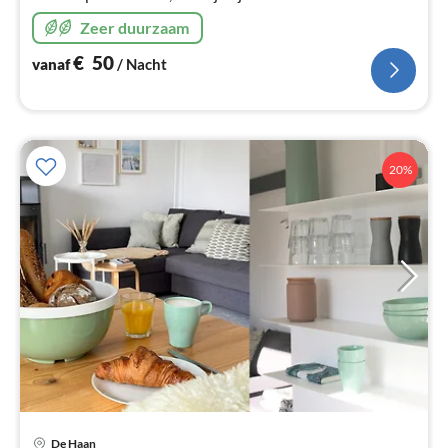
gratis, evenals snel internet, gratis WLAN
Zeer duurzaam
€
50
vanaf
/ Nacht
20%
Pri
De Haan