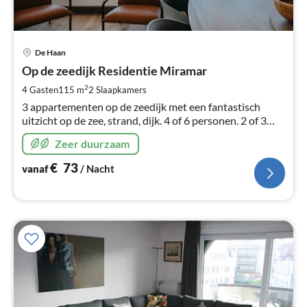
Pri
De Haan
va
€
Op de zeedijk Residentie Miramar
Pe
2
4 Gasten
115 m
2
Slaapkamers
na
3 appartementen op de zeedijk met een fantastisch
uitzicht op de zee, strand, dijk. 4 of 6 personen. 2 of 3
slaapkamers.
Zeer duurzaam
€
73
vanaf
/ Nacht