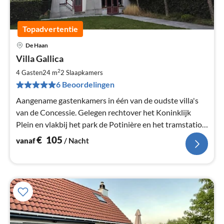
Topadvertentie
De Haan
Pri
Villa Gallica
va
€
2
4 Gasten
24 m
2
Slaapkamers
Pe
6 Beoordelingen
na
Aangename gastenkamers in één van de oudste villa's
van de Concessie. Gelegen rechtover het Koninklijk
Plein en vlakbij het park de Potinière en het tramstation.
Op 300m van de zee
€
105
vanaf
/ Nacht