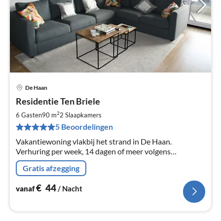
De Haan
Pri
Residentie Ten Briele
va
€
2
6 Gasten
90 m
2
Slaapkamers
Pe
5 Beoordelingen
na
Vakantiewoning vlakbij het strand in De Haan.
Verhuring per week, 14 dagen of meer volgens
beschikbaarheid. Rechtstreeks van eigenaars. Geen
Gratis afzegging
annulatiekosten.
€
44
vanaf
/ Nacht