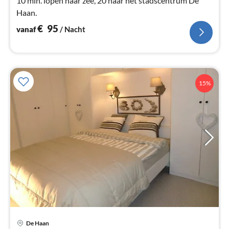
10 min. lopen naar zee, 20 naar het stadscentrum De
Haan.
€
95
vanaf
/ Nacht
15%
De Haan