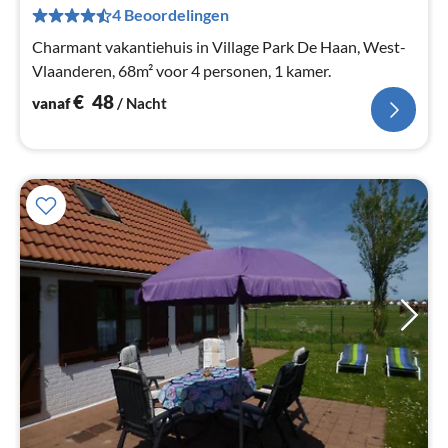
Pe
4 Beoordelingen
na
Charmant vakantiehuis in Village Park De Haan, West-
Vlaanderen, 68m² voor 4 personen, 1 kamer.
€
48
vanaf
/ Nacht