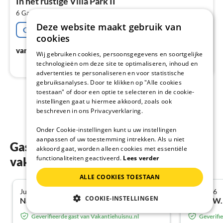
In het rustige Villa Park II
€
2
6 Gasten
100 m
3
Slaapkamers
Pe
Deze website maakt gebruik van
na
Gratis afzegging
cookies
€
135
vanaf
/ Nacht
Wij gebruiken cookies, persoonsgegevens en soortgelijke
technologieën om deze site te optimaliseren, inhoud en
advertenties te personaliseren en voor statistische
gebruiksanalyses. Door te klikken op "Alle cookies
toestaan" of door een optie te selecteren in de cookie-
instellingen gaat u hiermee akkoord, zoals ook
1
2
beschreven in ons Privacyverklaring.
Onder Cookie-instellingen kunt u uw instellingen
aanpassen of uw toestemming intrekken. Als u niet
Gastenbeoordelingen van onze
akkoord gaat, worden alleen cookies met essentiële
functionaliteiten geactiveerd.
Lees verder
vakantiewoningen in De Haan
ALLE COOKIES TOESTAAN
Juli 2026
Mei 2026
5.0
COOKIE-INSTELLINGEN
Nadine H. uit Braubach
Sylwia W.
Geverifieerde gast van Vakantiehuisnu.nl
Geverifi