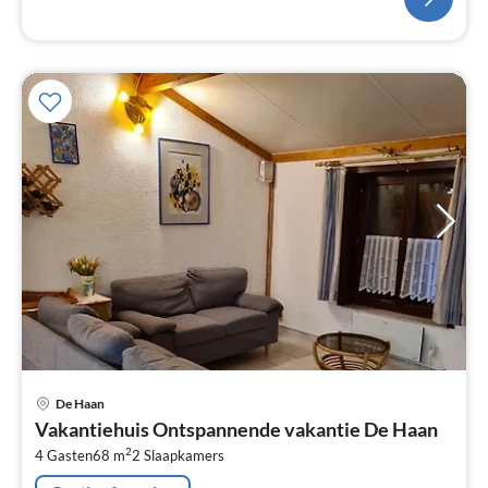
Pri
De Haan
va
Vakantiehuis Ontspannende vakantie De Haan
€
2
4 Gasten
68 m
2
Slaapkamers
Pe
na