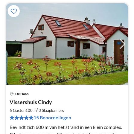
De Haan
Pri
Vissershuis Cindy
va
€
2
6 Gasten
100 m
3
Slaapkamers
Pe
15 Beoordelingen
na
Bevindt zich 600 m van het strand in een klein complex.