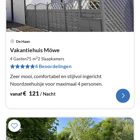
De Haan
Pri
Vakantiehuis Möwe
va
€
2
4 Gasten
75 m
2
Slaapkamers
Pe
4 Beoordelingen
na
Zeer mooi, comfortabel en stijlvol ingericht
Noordzeehuisje voor maximaal 4 personen.
€
121
vanaf
/ Nacht