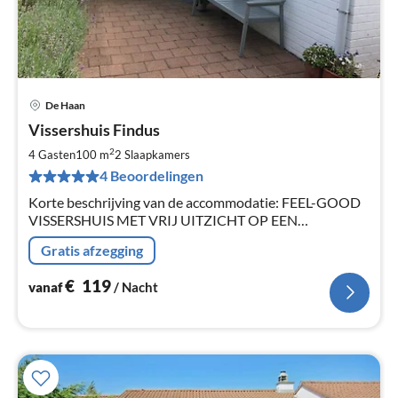
De Haan
Pri
Vissershuis Findus
va
€
2
4 Gasten
100 m
2
Slaapkamers
Pe
4 Beoordelingen
na
Korte beschrijving van de accommodatie: FEEL-GOOD
VISSERSHUIS MET VRIJ UITZICHT OP EEN
INDRUKWEKKEND POLDERLANDSCHAP !
Gratis afzegging
€
119
vanaf
/ Nacht