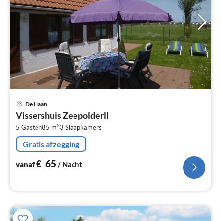
Pri
De Haan
va
Vissershuis Zeepolderll
€
2
5 Gasten
85 m
3
Slaapkamers
Pe
na
Gratis afzegging
€
65
vanaf
/ Nacht