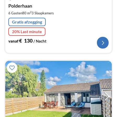
va
€
Polderhaan
Pe
2
6 Gasten
80 m
3
Slaapkamers
na
Gratis afzegging
20% Last minute
€
130
vanaf
/ Nacht