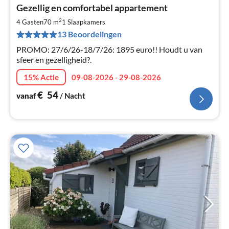
Pri
Gezellig en comfortabel appartement
va
€
2
4 Gasten
70 m
1
Slaapkamers
Pe
13 Beoordelingen
na
PROMO: 27/6/26-18/7/26: 1895 euro!! Houdt u van
sfeer en gezelligheid?.
15% Actie
09-08-2026 - 29-08-2026
€
54
vanaf
/ Nacht