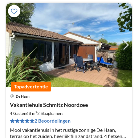
Topadvertentie
De Haan
Pri
Vakantiehuis Schmitz Noordzee
va
€
2
4 Gasten
68 m
2
Slaapkamers
Pe
2 Beoordelingen
na
Mooi vakantiehuis in het rustige zonnige De Haan,
terras op het zuiden, heerlijk fijn zandstrand. 4 fietsen