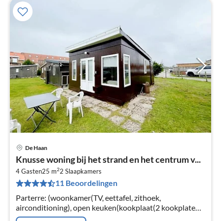
De Haan
Pri
Knusse woning bij het strand en het centrum v...
va
2
€
4 Gasten
25 m
2
Slaapkamers
11 Beoordelingen
Pe
na
Parterre: (woonkamer(TV, eettafel, zithoek,
airconditioning), open keuken(kookplaat(2 kookplaten,
inductie), waterkoker, broodrooster, magnetron,