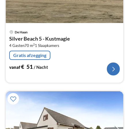
Pri
De Haan
va
Silver Beach 5 - Kustmagie
€
2
4 Gasten
70 m
1
Slaapkamers
Pe
na
Gratis afzegging
€
51
vanaf
/ Nacht