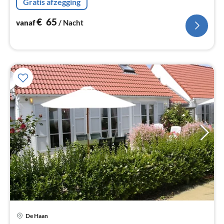
Gratis afzegging
€
65
vanaf
/ Nacht
De Haan
Pri