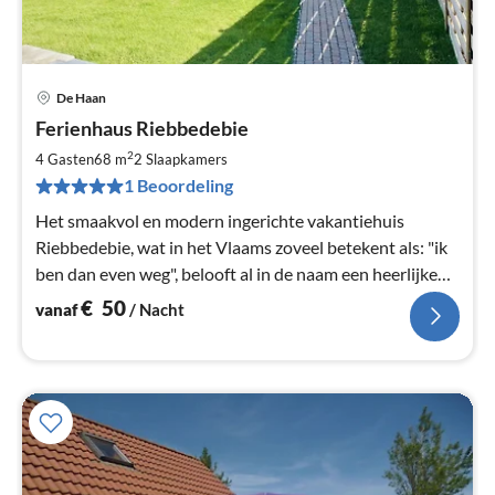
De Haan
Pri
Ferienhaus Riebbedebie
va
€
2
4 Gasten
68 m
2
Slaapkamers
Pe
1 Beoordeling
na
Het smaakvol en modern ingerichte vakantiehuis
Riebbedebie, wat in het Vlaams zoveel betekent als: "ik
ben dan even weg", belooft al in de naam een heerlijke
pauze.
€
50
vanaf
/ Nacht