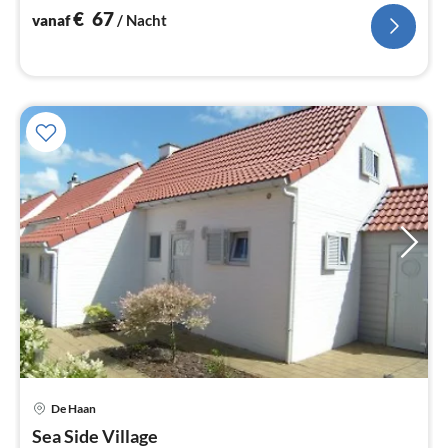
€
67
vanaf
/ Nacht
De Haan
Pri
Sea Side Village
va