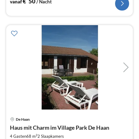
€
50
vanaf
/ Nacht
De Haan
Pri
Haus mit Charm im Village Park De Haan
va
€
2
4 Gasten
68 m
2
Slaapkamers