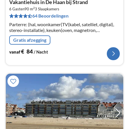
Vakantiehuis in De Haan bij Strand
va
2
€
6 Gasten
90 m
3
Slaapkamers
64 Beoordelingen
Pe
na
Parterre: (hal, woonkamer(TV(kabel, satelliet, digital),
stereo-installatie), keuken(oven, magnetron,
afwasmachine), slaapkamer(2-pers. bed),
Gratis afzegging
badkamer(ligbad, douche, wastafel)
€
84
vanaf
/ Nacht