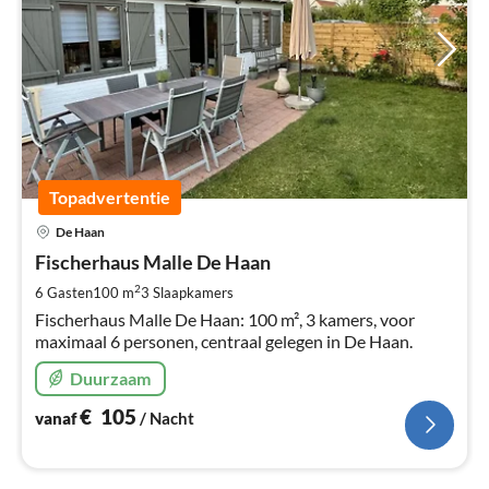
Topadvertentie
Pri
De Haan
va
€
Fischerhaus Malle De Haan
Pe
2
6 Gasten
100 m
3
Slaapkamers
na
Fischerhaus Malle De Haan: 100 m², 3 kamers, voor
maximaal 6 personen, centraal gelegen in De Haan.
Duurzaam
€
105
vanaf
/ Nacht