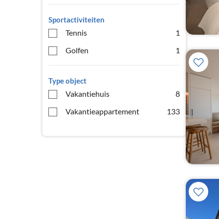
Sportactiviteiten
Tennis
1
Golfen
1
Type object
Vakantiehuis
8
Vakantieappartement
133