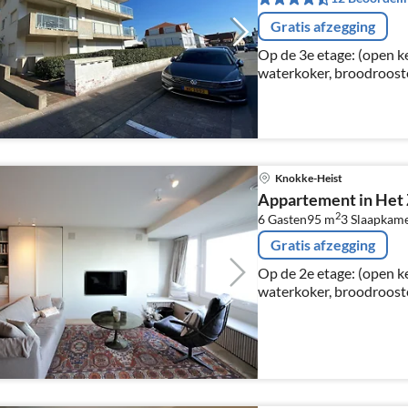
Gratis afzegging
Op de 3e etage: (open k
waterkoker, broodrooste
combimagnetron, afwas
woon/eetkamer(TV(digit
Knokke-Heist
Appartement in Het 
2
6 Gasten
95 m
3
Slaapkam
Gratis afzegging
Op de 2e etage: (open k
waterkoker, broodrooste
combimagnetron, afwas
koel-/vriescombinatie, 