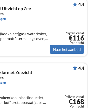
4.4
 Uitzicht op Zee
ers
ngen
Prijzen vanaf
(kookplaat(gas), waterkoker,
€116
pparaat(filtermaling), oven,
Per nacht
 Blender), woon/slaapkamer(1-
Naar het aanbod
4.4
kke met Zeezicht
ers
ngen
Prijzen vanaf
euken(kookplaat(inductie),
€168
r, koffiezetapparaat(cups,
Per nacht
netron, afwasmachine,