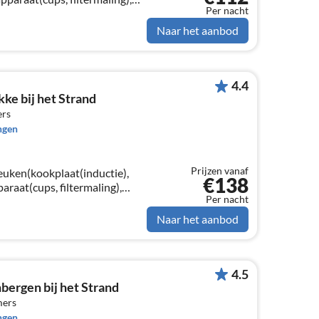
Per nacht
machine),
), eettafel, zithoek)
Naar het aanbod
4.4
ke bij het Strand
ers
ngen
Prijzen vanaf
euken(kookplaat(inductie),
€138
araat(cups, filtermaling),
Per nacht
afwasmachine, Blender),
al)
Naar het aanbod
4.5
bergen bij het Strand
mers
ngen