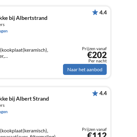
4.4
ke bij Albertstrand
ers
ngen
Prijzen vanaf
(kookplaat(keramisch),
€202
r,
Per nacht
maling, pads), oven,
 terras)
Naar het aanbod
4.4
ke bij Albert Strand
ers
ngen
Prijzen vanaf
(kookplaat(keramisch),
€112
pparaat(cups, filtermaling),