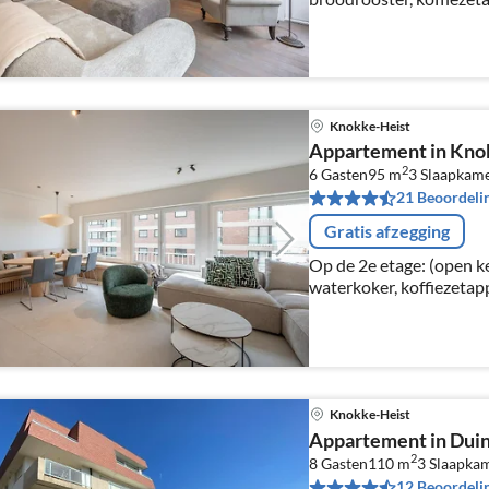
combimagnetron, afwas
woon/eetkamer(TV(digital
Knokke-Heist
Appartement in Knok
2
6 Gasten
95 m
3
Slaapkam
21 Beoordeli
Gratis afzegging
Op de 2e etage: (open k
waterkoker, koffiezetapp
oven, combimagnetron, 
woon/eetkamer(TV(digit
Knokke-Heist
Appartement in Duin
2
8 Gasten
110 m
3
Slaapka
12 Beoordeli