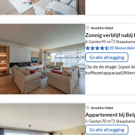
Blender), woon/eetkame
Knokke-Heist
Zonnig verblijf nabij
2
6 Gasten
95 m
3
Slaapkam
20 Beoordeli
Gratis afzegging
Op de 6e etage: (open k
koffiezetapparaat(filter
magnetron, afwasmachin
woon/eetkamer(TV(digita
bed(180 x 200 cm)
Knokke-Heist
Appartement bij Belg
2
5 Gasten
70 m
2
Slaapkam
Gratis afzegging