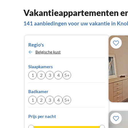
Vakantieappartementen en
141 aanbiedingen voor uw vakantie in Kno
Regio's
Belgische kust
Slaapkamers
1
2
3
4
5+
Badkamer
1
2
3
4
5+
Prijs per nacht