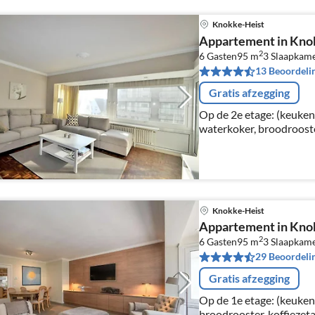
Knokke-Heist
Appartement in Knok
2
6 Gasten
95 m
3
Slaapkam
13 Beoordeli
Gratis afzegging
Op de 2e etage: (keuken
waterkoker, broodrooste
koffiezetapparaat(filter
afwasmachine, balkon of
Knokke-Heist
Appartement in Knok
2
6 Gasten
95 m
3
Slaapkam
29 Beoordeli
Gratis afzegging
Op de 1e etage: (keuken
broodrooster, koffiezeta