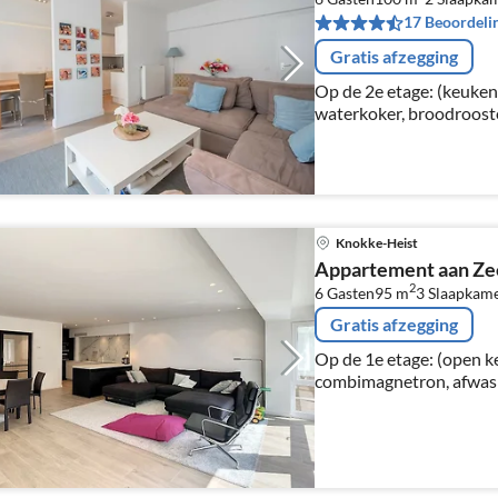
17 Beoordeli
Gratis afzegging
Op de 2e etage: (keuken
waterkoker, broodrooste
koffiezetapparaat(filter
combimagnetron, afwasm
Knokke-Heist
Appartement aan Ze
2
6 Gasten
95 m
3
Slaapkam
Gratis afzegging
Op de 1e etage: (open k
combimagnetron, afwasm
kookplaten), woon/eetka
slaapkamer(2-pers. bed