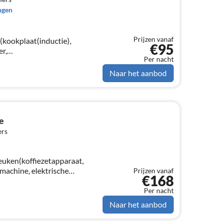
ngen
Prijzen vanaf
(kookplaat(inductie),
€95
r,
Per nacht
maling, pads), oven,
achine, Staafmixer)
Naar het aanbod
e
ers
euken(koffiezetapparaat,
achine, elektrische
Prijzen vanaf
€168
mer(TV, eettafel, zithoek),
)
Per nacht
Naar het aanbod