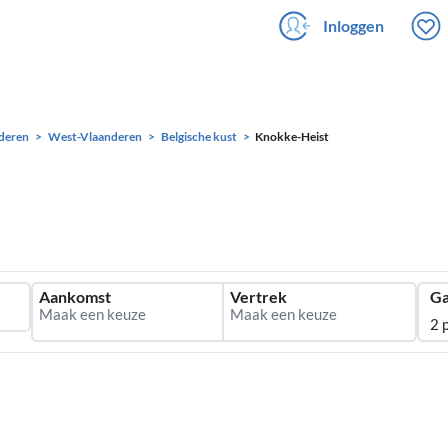
Inloggen
deren
West-Vlaanderen
Belgische kust
Knokke-Heist
Aankomst
Vertrek
Ga
2 