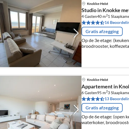
Knokke-Heist
Studio in Knokke met
2
4 Gasten
40 m
1
Slaapkam
16 Beoordeli
Gratis afzegging
Op de 3e etage: (keuken
broodrooster, koffiezeta
magnetron, Citruspers,
pers.
Knokke-Heist
Appartement in Kno
2
6 Gasten
95 m
3
Slaapkam
13 Beoordeli
Gratis afzegging
Op de 6e etage: (open k
waterkoker, broodrooste
filtermaling), combimag