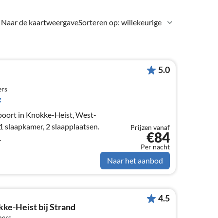
Naar de kaartweergave
Sorteren op: willekeurige
5.0
ers
g
oort in Knokke-Heist, West-
1 slaapkamer, 2 slaapplaatsen.
Prijzen vanaf
€84
.
Per nacht
Naar het aanbod
4.5
ke-Heist bij Strand
mers