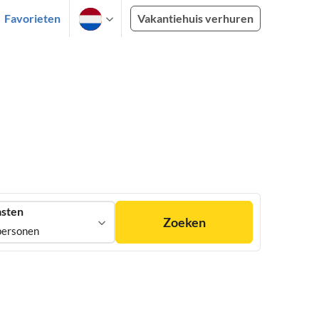
Favorieten
Vakantiehuis verhuren
sten
Zoeken
personen