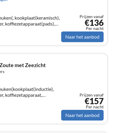
Prijzen vanaf
euken(, kookplaat(keramisch),
€136
r, koffiezetapparaat(pads),
Per nacht
machine),
al)
Naar het aanbod
Zoute met Zeezicht
ers
euken(kookplaat(inductie),
r, koffiezetapparaat,
Prijzen vanaf
€157
machine,
Blender)
Per nacht
Naar het aanbod