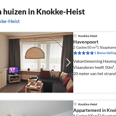
 huizen in Knokke-Heist
kke-Heist
Knokke-Heist
Havenpoort
2
2 Gasten
50 m
1
Slaapkam
1 Beoordelin
Vakantiewoning Havenp
Vlaanderen heeft 50m², 
20 meter van het strand
Knokke-Heist
Appartement in Knok
2
6 Gasten
100 m
2
Slaapka