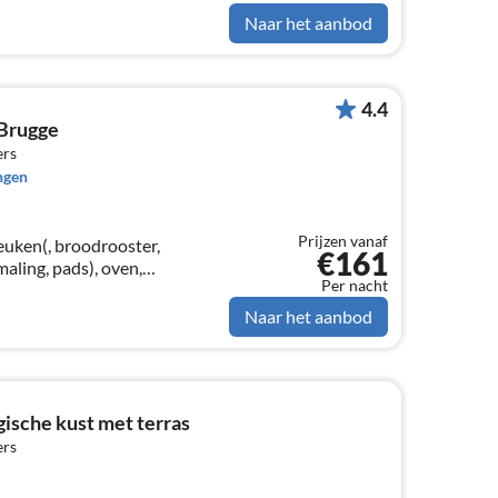
r(TV(digital)
Naar het aanbod
4.4
 Brugge
ers
ngen
Prijzen vanaf
euken(, broodrooster,
€161
maling, pads), oven,
Per nacht
e),
l)), slaapkamer(2-pers.
Naar het aanbod
ische kust met terras
ers