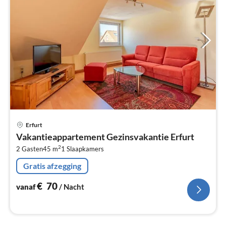
Pri
Erfurt
va
Vakantieappartement Gezinsvakantie Erfurt
€
2
2 Gasten
45 m
1
Slaapkamers
Pe
na
Gratis afzegging
€
70
vanaf
/ Nacht