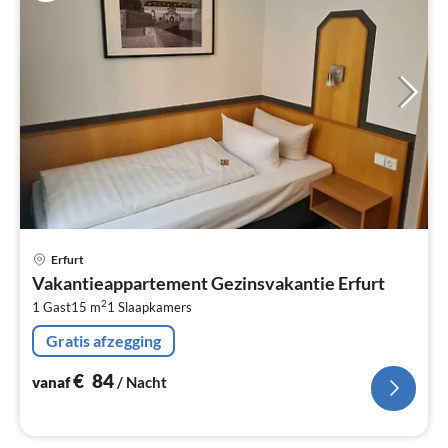
Pri
Erfurt
va
Vakantieappartement Gezinsvakantie Erfurt
€
2
1 Gast
15 m
1
Slaapkamers
Pe
na
Gratis afzegging
€
84
vanaf
/ Nacht