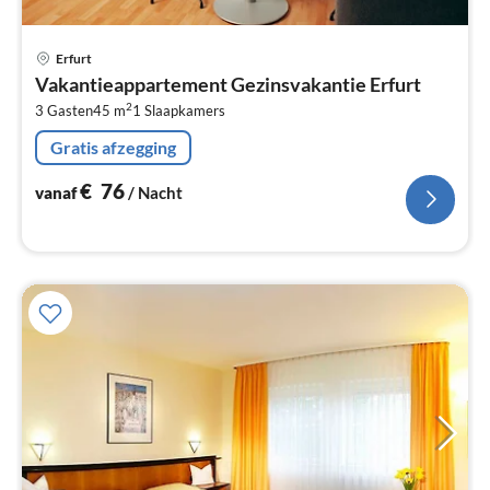
Pri
Erfurt
va
Vakantieappartement Gezinsvakantie Erfurt
€
2
3 Gasten
45 m
1
Slaapkamers
Pe
na
Gratis afzegging
€
76
vanaf
/ Nacht