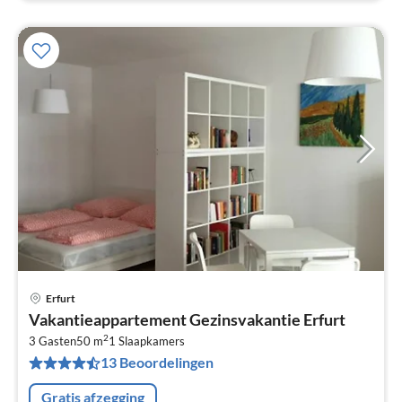
Erfurt
Pri
Vakantieappartement Gezinsvakantie Erfurt
va
2
€
3 Gasten
50 m
1
Slaapkamers
13 Beoordelingen
Pe
na
Gratis afzegging