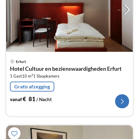
Pri
Erfurt
va
Hotel Cultuur en bezienswaardigheden Erfurt
€
2
1 Gast
10 m
1
Slaapkamers
Pe
na
Gratis afzegging
€
81
vanaf
/ Nacht