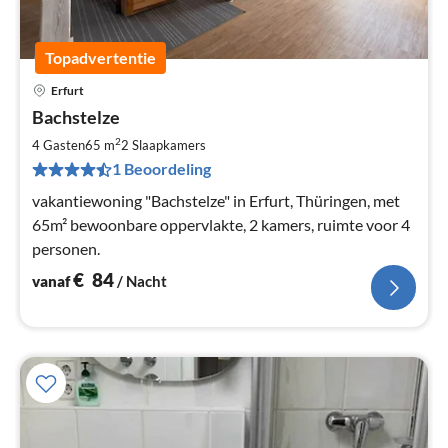
Topadvertentie
Erfurt
Pri
Bachstelze
va
€
2
4 Gasten
65 m
2
Slaapkamers
Pe
1 Beoordeling
na
vakantiewoning "Bachstelze" in Erfurt, Thüringen, met
65m² bewoonbare oppervlakte, 2 kamers, ruimte voor 4
personen.
€
84
vanaf
/ Nacht