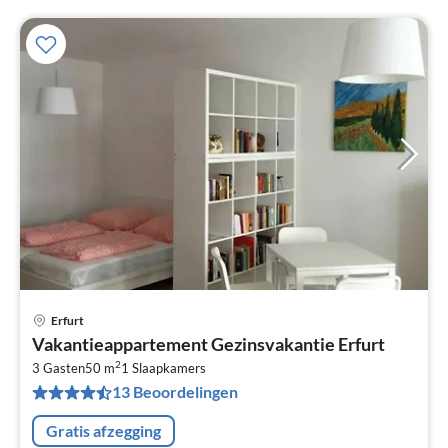
Erfurt
Pri
Vakantieappartement Gezinsvakantie Erfurt
va
2
€
3 Gasten
50 m
1
Slaapkamers
13 Beoordelingen
Pe
na
Gratis afzegging