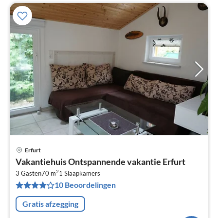
Erfurt
Pri
Vakantiehuis Ontspannende vakantie Erfurt
va
2
€
3 Gasten
70 m
1
Slaapkamers
10 Beoordelingen
Pe
na
Gratis afzegging