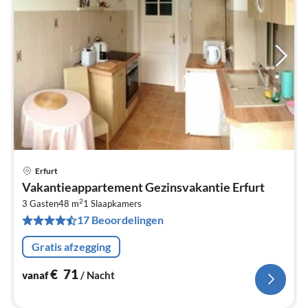
Erfurt
Pri
Vakantieappartement Gezinsvakantie Erfurt
va
2
€
3 Gasten
48 m
1
Slaapkamers
17 Beoordelingen
Pe
na
Gratis afzegging
€
71
vanaf
/ Nacht