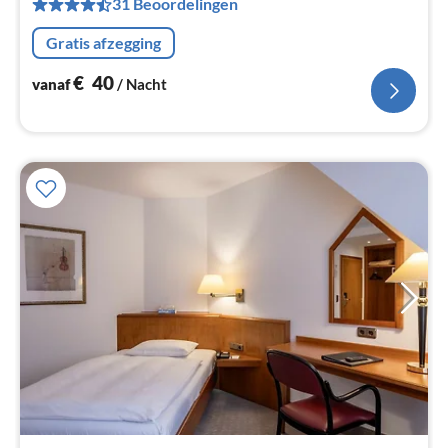
31 Beoordelingen
Pe
na
Gratis afzegging
€
40
vanaf
/ Nacht