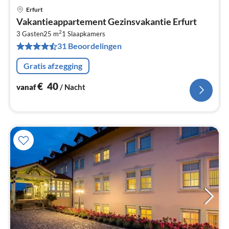
Erfurt
Pri
Vakantieappartement Gezinsvakantie Erfurt
va
2
€
3 Gasten
25 m
1
Slaapkamers
31 Beoordelingen
Pe
na
Gratis afzegging
€
40
vanaf
/ Nacht