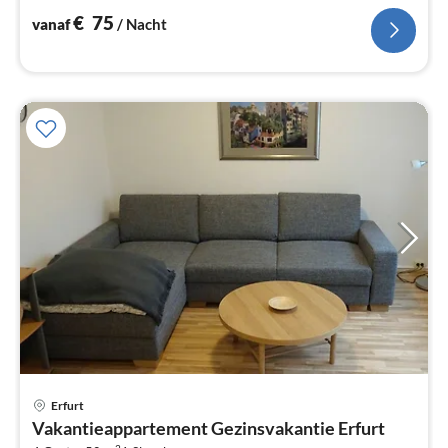
€
75
vanaf
/ Nacht
Pri
Erfurt
va
Vakantieappartement Gezinsvakantie Erfurt
€