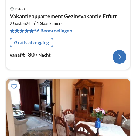
Erfurt
Pri
Vakantieappartement Gezinsvakantie Erfurt
va
2
€
2 Gasten
26 m
1
Slaapkamers
56 Beoordelingen
Pe
na
Gratis afzegging
€
80
vanaf
/ Nacht