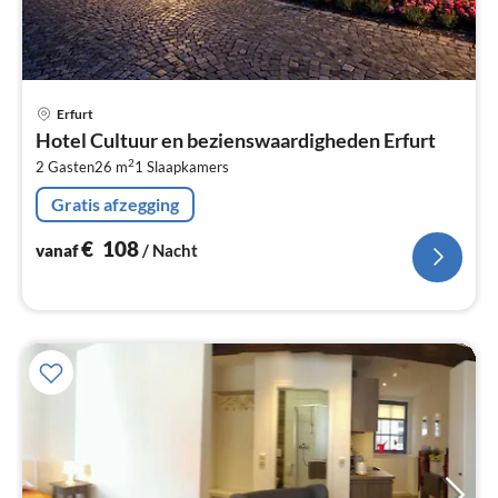
Pri
Erfurt
va
Hotel Cultuur en bezienswaardigheden Erfurt
€
2
2 Gasten
26 m
1
Slaapkamers
Pe
na
Gratis afzegging
€
108
vanaf
/ Nacht