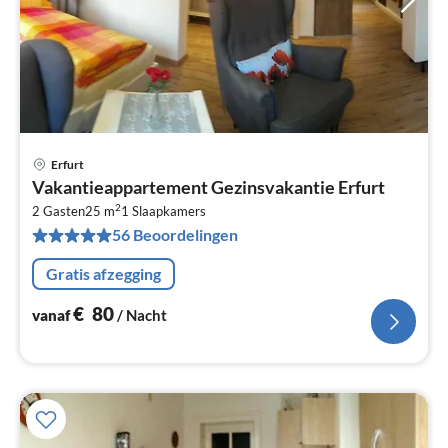
Erfurt
Pri
Vakantieappartement Gezinsvakantie Erfurt
va
2
€
2 Gasten
25 m
1
Slaapkamers
56 Beoordelingen
Pe
na
Gratis afzegging
€
80
vanaf
/ Nacht