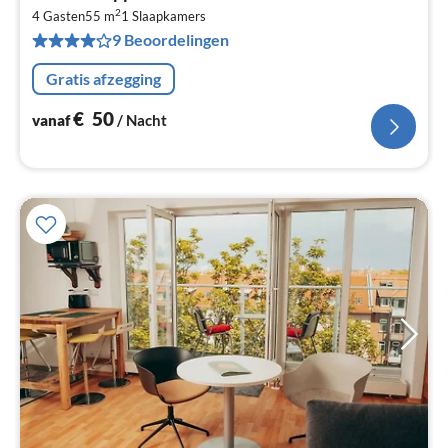
va
2
€
4 Gasten
55 m
1
Slaapkamers
9 Beoordelingen
Pe
na
Gratis afzegging
€
50
vanaf
/ Nacht