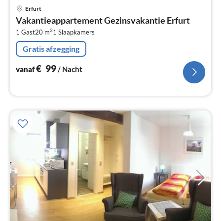
Pri
Erfurt
va
Vakantieappartement Gezinsvakantie Erfurt
€
2
1 Gast
20 m
1
Slaapkamers
Pe
na
Gratis afzegging
€
99
vanaf
/ Nacht