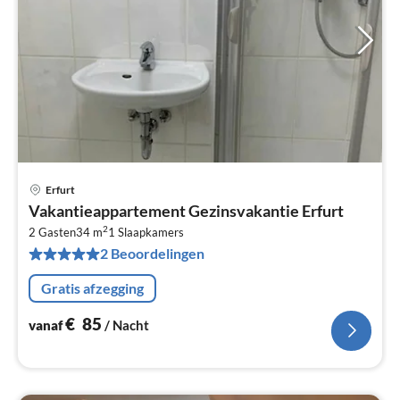
Erfurt
Pri
Vakantieappartement Gezinsvakantie Erfurt
va
2
€
2 Gasten
34 m
1
Slaapkamers
2 Beoordelingen
Pe
na
Gratis afzegging
€
85
vanaf
/ Nacht