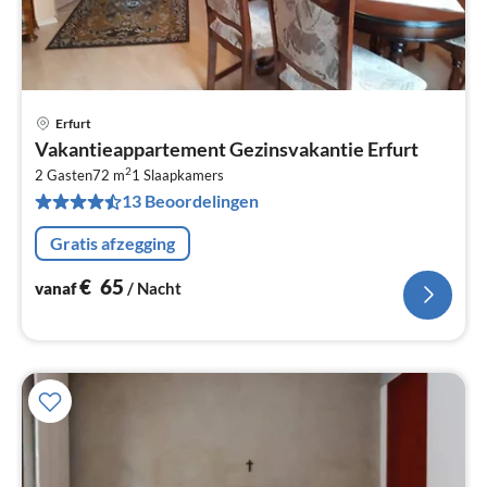
Erfurt
Pri
Vakantieappartement Gezinsvakantie Erfurt
va
2
€
2 Gasten
72 m
1
Slaapkamers
13 Beoordelingen
Pe
na
Gratis afzegging
€
65
vanaf
/ Nacht