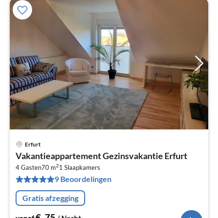
Erfurt
Pri
Vakantieappartement Gezinsvakantie Erfurt
va
2
€
4 Gasten
70 m
1
Slaapkamers
9 Beoordelingen
Pe
na
Gratis afzegging
€
75
vanaf
/ Nacht