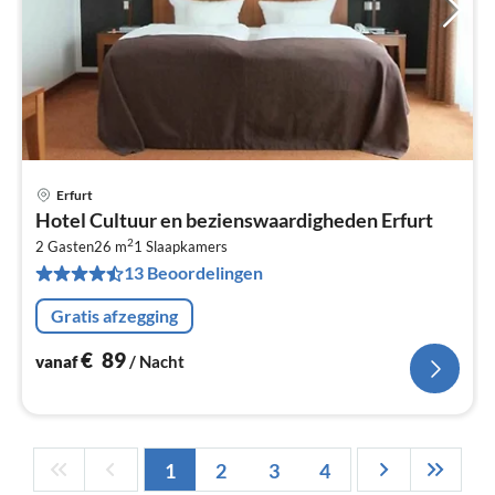
Erfurt
Pri
Hotel Cultuur en bezienswaardigheden Erfurt
va
2
€
2 Gasten
26 m
1
Slaapkamers
13 Beoordelingen
Pe
na
Gratis afzegging
€
89
vanaf
/ Nacht
1
2
3
4