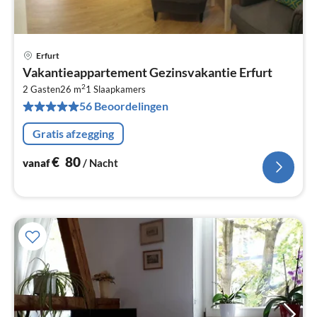
Erfurt
Pri
Vakantieappartement Gezinsvakantie Erfurt
va
2
€
2 Gasten
26 m
1
Slaapkamers
56 Beoordelingen
Pe
na
Gratis afzegging
€
80
vanaf
/ Nacht