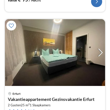
Erfurt
Pri
Vakantieappartement Gezinsvakantie Erfurt
va
2
€
2 Gasten
25 m
1
Slaapkamers