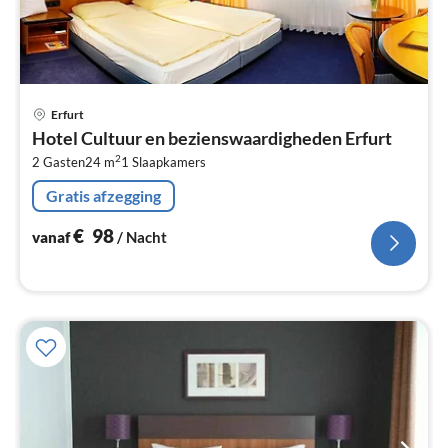
Pri
Erfurt
va
Hotel Cultuur en bezienswaardigheden Erfurt
€
2
2 Gasten
24 m
1
Slaapkamers
Pe
na
Gratis afzegging
€
98
vanaf
/ Nacht