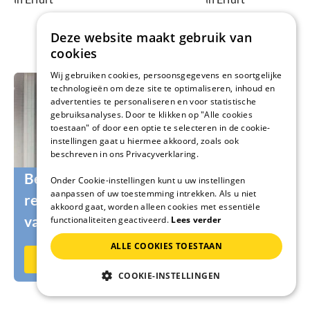
Deze website maakt gebruik van
cookies
Wij gebruiken cookies, persoonsgegevens en soortgelijke
technologieën om deze site te optimaliseren, inhoud en
advertenties te personaliseren en voor statistische
gebruiksanalyses. Door te klikken op "Alle cookies
toestaan" of door een optie te selecteren in de cookie-
instellingen gaat u hiermee akkoord, zoals ook
beschreven in ons Privacyverklaring.
Ben je nog op zoek naar geschikte
Onder Cookie-instellingen kunt u uw instellingen
aanpassen of uw toestemming intrekken. Als u niet
reizigers voor je vakantiehuis of je
akkoord gaat, worden alleen cookies met essentiële
vakantiewoning?
functionaliteiten geactiveerd.
Lees verder
ALLE COOKIES TOESTAAN
Nu op vakantiehuisnu.nl verhuren
COOKIE-INSTELLINGEN