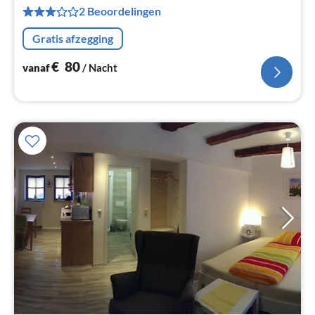
€
2 Beoordelingen
Pe
na
Gratis afzegging
€
80
vanaf
/ Nacht