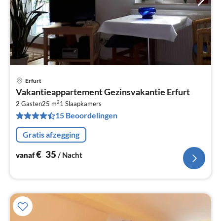
Erfurt
Pri
Vakantieappartement Gezinsvakantie Erfurt
va
2
€
2 Gasten
25 m
1
Slaapkamers
15 Beoordelingen
Pe
na
Gratis afzegging
€
35
vanaf
/ Nacht