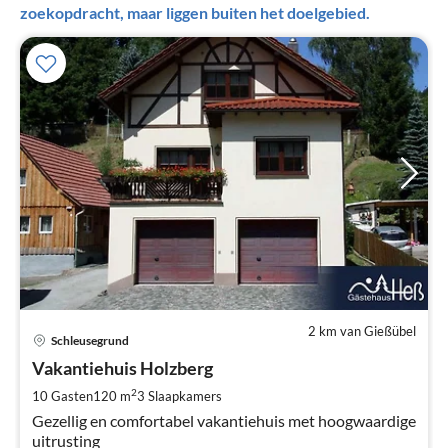
zoekopdracht, maar liggen buiten het doelgebied.
2 km van Gießübel
Pri
Schleusegrund
va
€
Vakantiehuis Holzberg
Pe
2
10 Gasten
120 m
3
Slaapkamers
na
Gezellig en comfortabel vakantiehuis met hoogwaardige
uitrusting