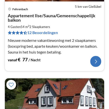
5 km van Gießübel
Fehrenbach
Pri
Appartement Ilse/Sauna/Gemeenschappelijk
va
balkon
€
2
4 Gasten
54 m
2
Slaapkamers
Pe
na
12 Beoordelingen
Nieuwe moderne vakantiewoning met 2 slaapkamers
(boxspring bed, aparte keuken/woonkamer en balkon.
Sauna in het huis tegen betaling.
€
77
vanaf
/ Nacht