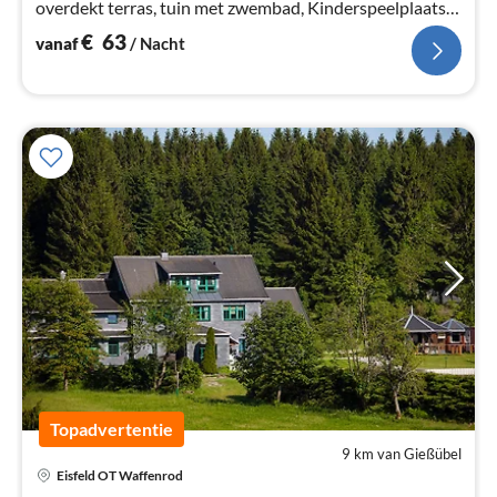
overdekt terras, tuin met zwembad, Kinderspeelplaats,
ontbijt mogelijk
€
63
vanaf
/ Nacht
Topadvertentie
9 km van Gießübel
Eisfeld OT Waffenrod
Pri