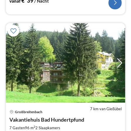
€
39
vanaf
/ Nacht
7 km van Gießübel
Großbreitenbach
Pri
Vakantiehuis Bad Hundertpfund
va
€
2
7 Gasten
96 m
2
Slaapkamers