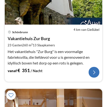
4 km van Gießübel
Pri
Schönbrunn
va
€
Vakantiehuis Zur Burg
Pe
2
23 Gasten
260 m
13
Slaapkamers
na
Het vakantiehuis "Zur Burg" is een voormalige
fabrieksvilla, die liefdevol voor u is gerenoveerd en
idyllisch boven het dorp op een rots is gelegen.
€
351
vanaf
/ Nacht