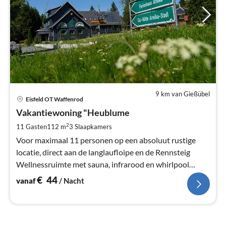
9 km van Gießübel
Pri
Eisfeld OT Waffenrod
va
€
Vakantiewoning "Heublume
Pe
2
11 Gasten
112 m
3
Slaapkamers
na
Voor maximaal 11 personen op een absoluut rustige
locatie, direct aan de langlaufloipe en de Rennsteig
Wellnessruimte met sauna, infrarood en whirlpool
nieuw sinds december 2019.
€
44
vanaf
/ Nacht