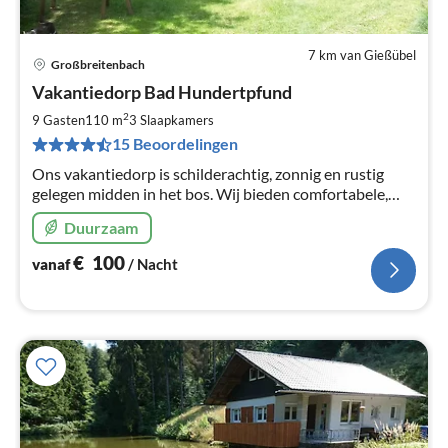
7 km van Gießübel
Großbreitenbach
Pri
Vakantiedorp Bad Hundertpfund
va
€
2
9 Gasten
110 m
3
Slaapkamers
Pe
15 Beoordelingen
na
Ons vakantiedorp is schilderachtig, zonnig en rustig
gelegen midden in het bos. Wij bieden comfortabele,
smaakvolle en verzorgde vakantiehuizen in een
Duurzaam
natuurlijke omgeving.
€
100
vanaf
/ Nacht