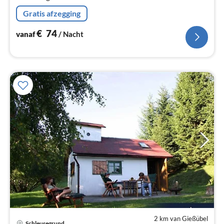
Gratis afzegging
€
74
vanaf
/ Nacht
2 km van Gießübel
Schleusegrund