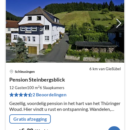
6 km van Gießübel
Schleusingen
Pri
Pension Steinbergsblick
va
€
2
12 Gasten
100 m
6
Slaapkamers
Pe
2 Beoordelingen
na
Gezellig, voordelig pension in het hart van het Thüringer
Woud. Hier vindt u rust en ontspanning. Wandelen,
ontspannen, skiën en nog veel meer.
Gratis afzegging