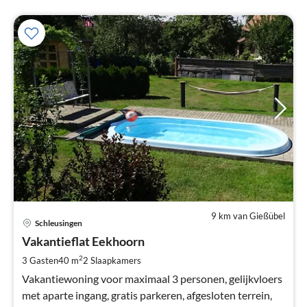
9 km van Gießübel
Pri
Schleusingen
va
€
Vakantieflat Eekhoorn
Pe
2
3 Gasten
40 m
2
Slaapkamers
na
Vakantiewoning voor maximaal 3 personen, gelijkvloers
met aparte ingang, gratis parkeren, afgesloten terrein,