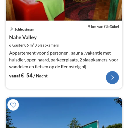
9 km van Gießübel
Pri
Schleusingen
va
€
Nahe Valley
Pe
2
6 Gasten
86 m
3
Slaapkamers
na
Appartement voor 6 personen , sauna , vakantie met
huisdier, open haard, parkeerplaats, 2 slaapkamers, voor
wandelen en fietsen op de Rennsteig bij
Oberhof,Suhl,Schmiedefeld
€
54
vanaf
/ Nacht