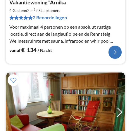
Vakantiewoning "Arnika
va
€
2
4 Gasten
62 m
2
Slaapkamers
Pe
2 Beoordelingen
na
Voor maximaal 4 personen op een absoluut rustige
locatie, direct aan de langlaufloipe en de Rennsteig
Wellnessruimte met sauna, infrarood en whirlpool
nieuw sinds december 2019.
€
134
vanaf
/ Nacht