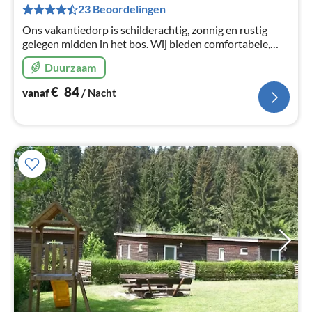
Pe
23 Beoordelingen
na
Ons vakantiedorp is schilderachtig, zonnig en rustig
gelegen midden in het bos. Wij bieden comfortabele,
smaakvolle en verzorgde vakantiehuizen in een
Duurzaam
natuurlijke omgeving.
€
84
vanaf
/ Nacht