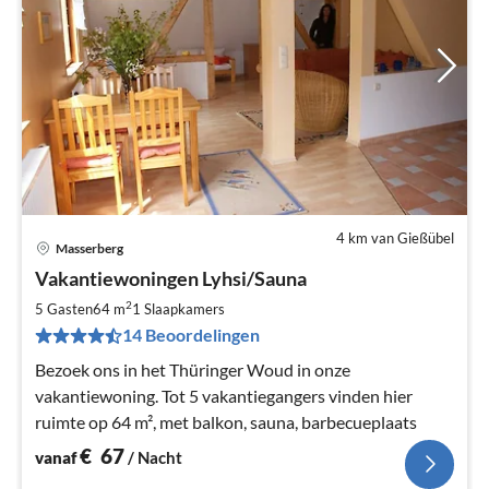
4 km van Gießübel
Masserberg
Pri
Vakantiewoningen Lyhsi/Sauna
va
€
2
5 Gasten
64 m
1
Slaapkamers
Pe
14 Beoordelingen
na
Bezoek ons in het Thüringer Woud in onze
vakantiewoning. Tot 5 vakantiegangers vinden hier
ruimte op 64 m², met balkon, sauna, barbecueplaats
€
67
vanaf
/ Nacht