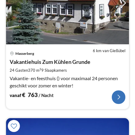
6 km van Gießübel
Pri
Masserberg
va
€
Vakantiehuis Zum Kühlen Grunde
Pe
2
24 Gasten
370 m
9
Slaapkamers
na
Vakantie- en feesthuis () voor maximaal 24 personen
geschikt voor zomer en winter!
€
763
vanaf
/ Nacht