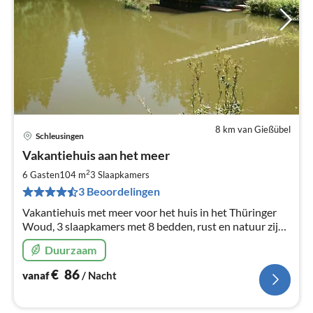
8 km van Gießübel
Schleusingen
Pri
Vakantiehuis aan het meer
va
€
2
6 Gasten
104 m
3
Slaapkamers
Pe
3 Beoordelingen
na
Vakantiehuis met meer voor het huis in het Thüringer
Woud, 3 slaapkamers met 8 bedden, rust en natuur zijn
hier eindeloos, sauna, huisdieren zijn welkom.
Duurzaam
€
86
vanaf
/ Nacht