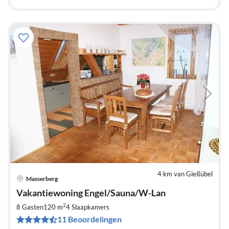
4 km van Gießübel
Masserberg
Pri
Vakantiewoning Engel/Sauna/W-Lan
va
€
2
8 Gasten
120 m
4
Slaapkamers
Pe
11 Beoordelingen
na