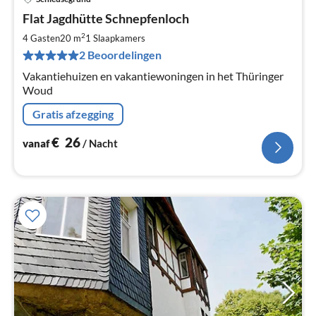
Pri
Flat Jagdhütte Schnepfenloch
va
€
2
4 Gasten
20 m
1
Slaapkamers
Pe
2 Beoordelingen
na
Vakantiehuizen en vakantiewoningen in het Thüringer
Woud
Gratis afzegging
€
26
vanaf
/ Nacht