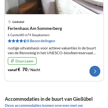
Gießübel
Pri
Ferienhaus Am Sommerberg
va
€
2
6 Gasten
80 m
4
Slaapkamers
Pe
8 Beoordelingen
na
rustige uitvalsbasis voor actieve vakanties in de buurt
van de Rennsteig in het UNESCO-biosfeerreservaat
Thüringer Woud
Duurzaam
€
70
vanaf
/ Nacht
Accommodaties in de buurt van Gießübel
Deze accommodaties komen overeen met uw