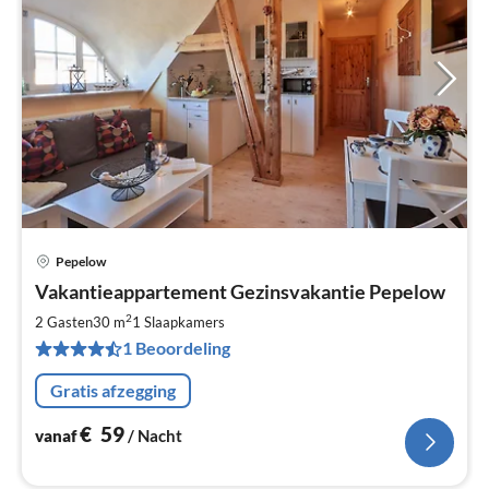
Pepelow
Pri
Vakantieappartement Gezinsvakantie Pepelow
va
€
2
2 Gasten
30 m
1
Slaapkamers
Pe
1 Beoordeling
na
Gratis afzegging
€
59
vanaf
/ Nacht