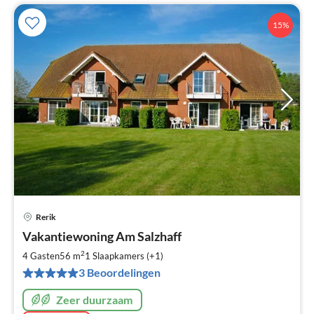
15%
Rerik
Pri
Vakantiewoning Am Salzhaff
va
€
2
4 Gasten
56 m
1
Slaapkamers (+1)
Pe
3 Beoordelingen
na
Zeer duurzaam