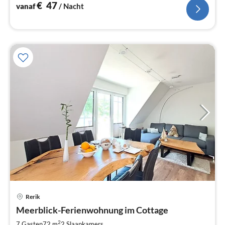
€
47
vanaf
/ Nacht
Rerik
Pri
Meerblick-Ferienwohnung im Cottage
va
€
2
7 Gasten
72 m
2
Slaapkamers