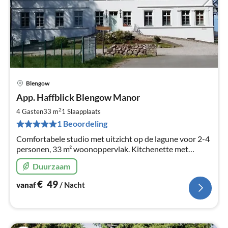
Blengow
Pri
App. Haffblick Blengow Manor
va
€
2
4 Gasten
33 m
1
Slaapplaats
Pe
1 Beoordeling
na
Comfortabele studio met uitzicht op de lagune voor 2-4
personen, 33 m² woonoppervlak. Kitchenette met
vaatwasser. In het historisch gerenoveerde landhuis van
Duurzaam
Blengow. Gratis WLAN.
€
49
vanaf
/ Nacht