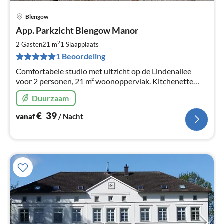
Blengow
Pri
App. Parkzicht Blengow Manor
va
€
2
2 Gasten
21 m
1
Slaapplaats
Pe
1 Beoordeling
na
Comfortabele studio met uitzicht op de Lindenallee
voor 2 personen, 21 m² woonoppervlak. Kitchenette
met keramische kookplaat en koelkast. Gratis WLAN.
Duurzaam
€
39
vanaf
/ Nacht