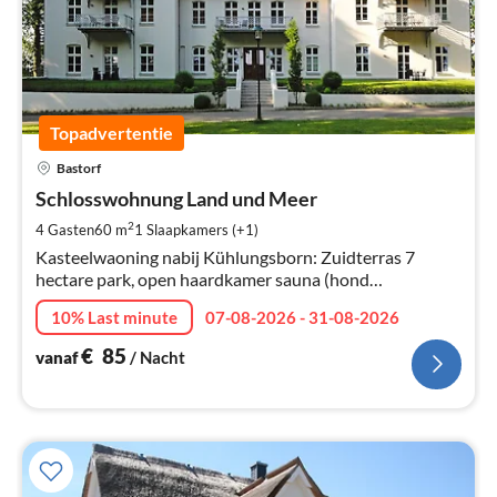
Topadvertentie
Pri
Bastorf
va
€
Schlosswohnung Land und Meer
Pe
2
4 Gasten
60 m
1
Slaapkamers (+1)
na
Kasteelwaoning nabij Kühlungsborn: Zuidterras 7
hectare park, open haardkamer sauna (hond
toegestaan)
10% Last minute
07-08-2026 - 31-08-2026
€
85
vanaf
/ Nacht