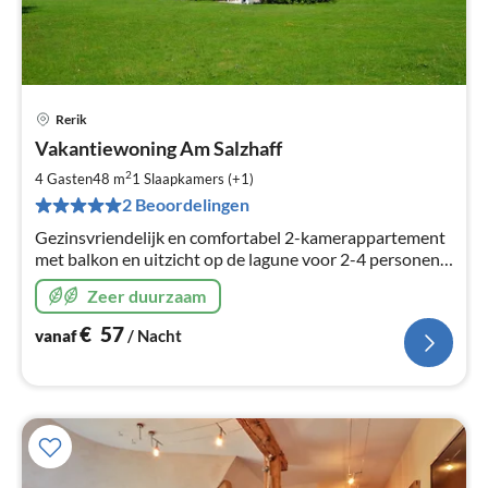
Rerik
Pri
Vakantiewoning Am Salzhaff
va
€
2
4 Gasten
48 m
1
Slaapkamers (+1)
Pe
2 Beoordelingen
na
Gezinsvriendelijk en comfortabel 2-kamerappartement
met balkon en uitzicht op de lagune voor 2-4 personen,
48 m² woonoppervlak. Vaatwasser, wasmachine, gratis
Zeer duurzaam
WiFi.
€
57
vanaf
/ Nacht