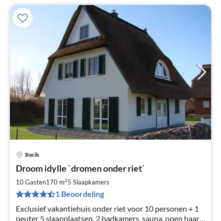
Rerik
Pri
Droom idylle `dromen onder riet`
va
€
2
10 Gasten
170 m
5
Slaapkamers
Pe
1 Beoordeling
na
Exclusief vakantiehuis onder riet voor 10 personen + 1
peuter 5 slaapplaatsen, 2 badkamers, sauna, open haard,