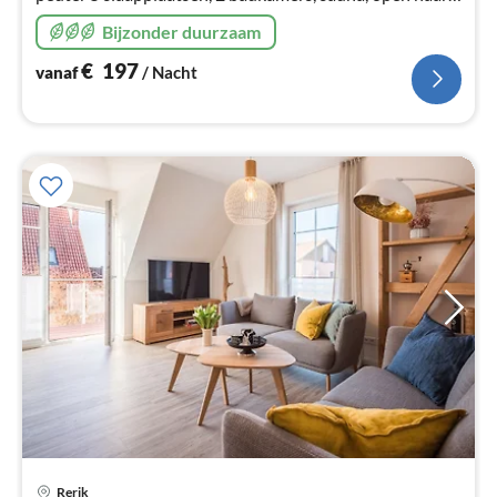
WLAN, grote eettafel, volledig ingerichte keuken
Bijzonder duurzaam
€
197
vanaf
/ Nacht
Rerik