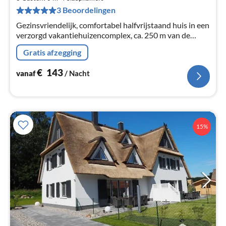
Pe
3 Beoordelingen
na
Gezinsvriendelijk, comfortabel halfvrijstaand huis in een
verzorgd vakantiehuizencomplex, ca. 250 m van de
kliffen en het strand
Gratis afzegging
€
143
vanaf
/ Nacht
15%