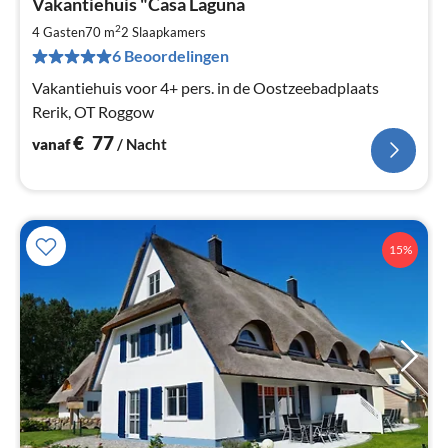
Vakantiehuis "Casa Laguna
va
€
2
4 Gasten
70 m
2
Slaapkamers
Pe
6 Beoordelingen
na
Vakantiehuis voor 4+ pers. in de Oostzeebadplaats
Rerik, OT Roggow
€
77
vanaf
/ Nacht
15%