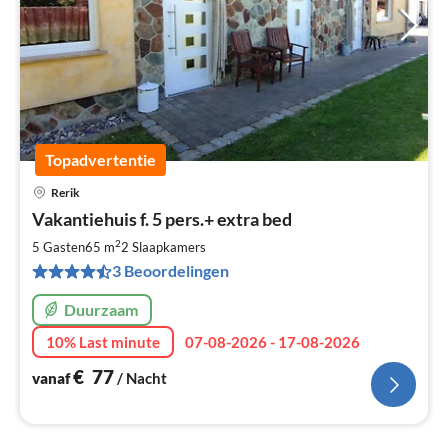
Topadvertentie
Rerik
Pri
Vakantiehuis f. 5 pers.+ extra bed
va
€
2
5 Gasten
65 m
2
Slaapkamers
Pe
3 Beoordelingen
na
Duurzaam
10% Last minute
07-08-2026 - 17-08-2026
€
77
vanaf
/ Nacht