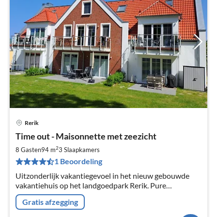
Rerik
Pri
Time out - Maisonnette met zeezicht
va
€
2
8 Gasten
94 m
3
Slaapkamers
Pe
1 Beoordeling
na
Uitzonderlijk vakantiegevoel in het nieuw gebouwde
vakantiehuis op het landgoedpark Rerik. Pure
ontspanning en recreatie wachten op u op het goed
Gratis afzegging
onderhouden landgoed.