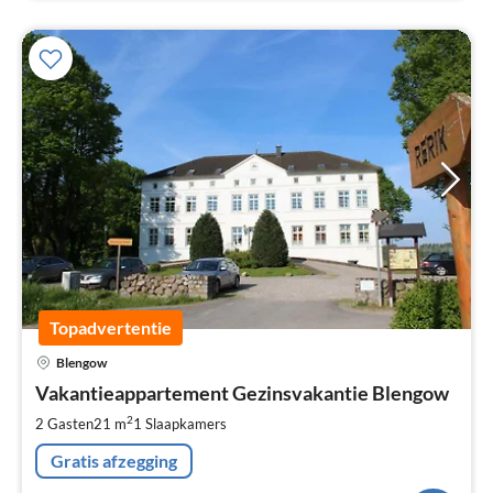
Topadvertentie
Pri
Blengow
va
€
Vakantieappartement Gezinsvakantie Blengow
Pe
2
2 Gasten
21 m
1
Slaapkamers
na
Gratis afzegging