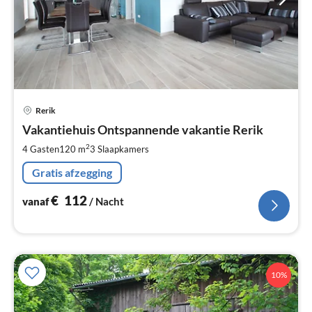
Pri
Rerik
va
€
Vakantiehuis Ontspannende vakantie Rerik
Pe
2
4 Gasten
120 m
3
Slaapkamers
na
Gratis afzegging
€
112
vanaf
/ Nacht
10%