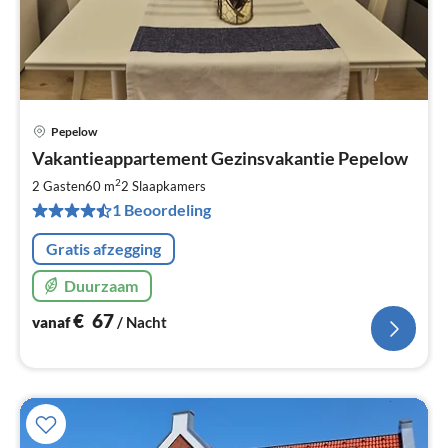
Pepelow
Pri
Vakantieappartement Gezinsvakantie Pepelow
va
€
2
2 Gasten
60 m
2
Slaapkamers
Pe
1 Beoordeling
na
Gratis afzegging
Duurzaam
€
67
vanaf
/ Nacht