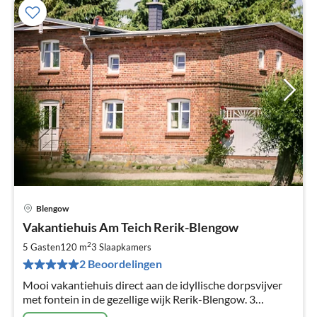
Blengow
Pri
Vakantiehuis Am Teich Rerik-Blengow
va
€
2
5 Gasten
120 m
3
Slaapkamers
Pe
2 Beoordelingen
na
Mooi vakantiehuis direct aan de idyllische dorpsvijver
met fontein in de gezellige wijk Rerik-Blengow. 3
slaapkamers, 2 badkamers, sauna, houtkachel, grote