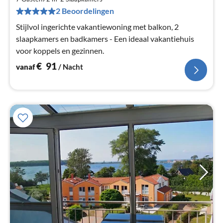
Pe
2 Beoordelingen
na
Stijlvol ingerichte vakantiewoning met balkon, 2
slaapkamers en badkamers - Een ideaal vakantiehuis
voor koppels en gezinnen.
€
91
vanaf
/ Nacht