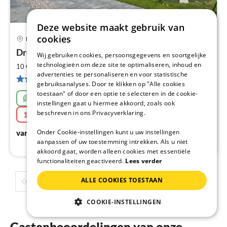
Deze website maakt gebruik van
cookies
Rerik
Pri
Droomwind `Dromen onder riet`
Wij gebruiken cookies, persoonsgegevens en soortgelijke
va
€
technologieën om deze site te optimaliseren, inhoud en
2
10 Gasten
170 m
5
Slaapkamers
advertenties te personaliseren en voor statistische
Pe
2 Beoordelingen
gebruiksanalyses. Door te klikken op "Alle cookies
na
toestaan" of door een optie te selecteren in de cookie-
Bijzonder duurzaam
instellingen gaat u hiermee akkoord, zoals ook
beschreven in ons Privacyverklaring.
15% Last minute
€
220
Onder Cookie-instellingen kunt u uw instellingen
vanaf
/ Nacht
aanpassen of uw toestemming intrekken. Als u niet
akkoord gaat, worden alleen cookies met essentiële
functionaliteiten geactiveerd.
Lees verder
ALLE COOKIES TOESTAAN
1
2
3
4
5
...
COOKIE-INSTELLINGEN
Gastenbeoordelingen van onze