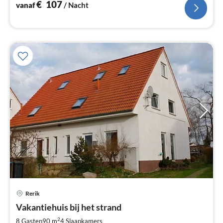
€
107
vanaf
/ Nacht
Rerik
Pri
Vakantiehuis bij het strand
va
€
2
8 Gasten
90 m
4
Slaapkamers