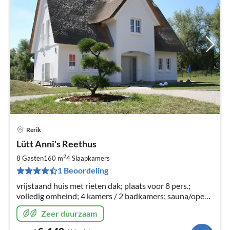
Rerik
Pri
Lütt Anni's Reethus
va
€
2
8 Gasten
160 m
4
Slaapkamers
Pe
1 Beoordeling
na
vrijstaand huis met rieten dak; plaats voor 8 pers.;
volledig omheind; 4 kamers / 2 badkamers; sauna/open
haard, kinderhekjes aanwezig; stopcontacten
Zeer duurzaam
"kindveilig"; bijkomende huurkosten incl.