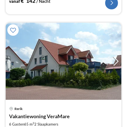
€
142
vanaf
/ Nacht
Rerik
Pri
Vakantiewoning VeraMare
va
€
2
6 Gasten
65 m
2
Slaapkamers