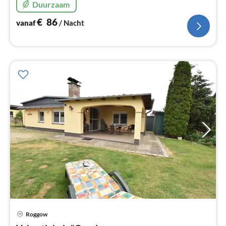
Duurzaam
tuin, 2 km naar het strand.
€
86
vanaf
/ Nacht
Roggow
Pri