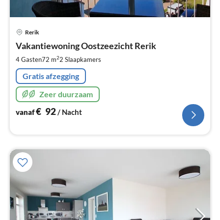
Pri
Rerik
va
€
Vakantiewoning Oostzeezicht Rerik
Pe
2
4 Gasten
72 m
2
Slaapkamers
na
Gratis afzegging
Zeer duurzaam
€
92
vanaf
/ Nacht