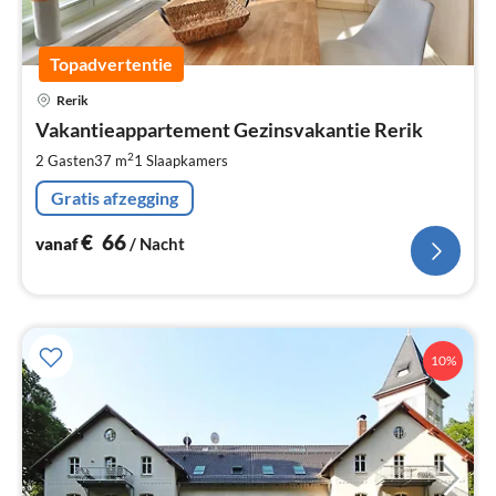
Topadvertentie
Pri
Rerik
va
€
Vakantieappartement Gezinsvakantie Rerik
Pe
2
2 Gasten
37 m
1
Slaapkamers
na
Gratis afzegging
€
66
vanaf
/ Nacht
10%