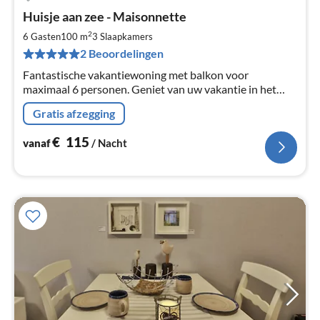
Pri
Huisje aan zee - Maisonnette
va
€
2
6 Gasten
100 m
3
Slaapkamers
Pe
2 Beoordelingen
na
Fantastische vakantiewoning met balkon voor
maximaal 6 personen. Geniet van uw vakantie in het
noordoosten van de Baltische badplaats Rerik. De flat
Gratis afzegging
bevindt zich op de 1e verdieping en op zolder.
€
115
vanaf
/ Nacht