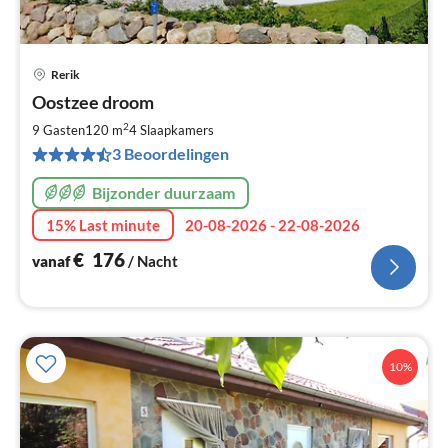
Rerik
Pri
Oostzee droom
va
€
2
9 Gasten
120 m
4
Slaapkamers
Pe
3 Beoordelingen
na
Bijzonder duurzaam
15% Last minute
20-08-2026 - 22-08-2026
€
176
vanaf
/ Nacht
10%