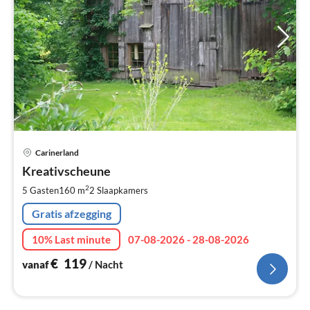
Pri
Carinerland
va
€
Kreativscheune
Pe
2
5 Gasten
160 m
2
Slaapkamers
na
Gratis afzegging
10% Last minute
07-08-2026 - 28-08-2026
€
119
vanaf
/ Nacht