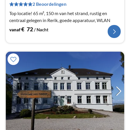
Pe
2 Beoordelingen
na
Top locatie! 65 m², 150 m van het strand, rustig en
centraal gelegen in Rerik, goede apparatuur, WLAN
€
72
vanaf
/ Nacht