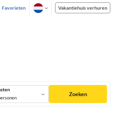
Favorieten
Vakantiehuis verhuren
sten
Zoeken
personen