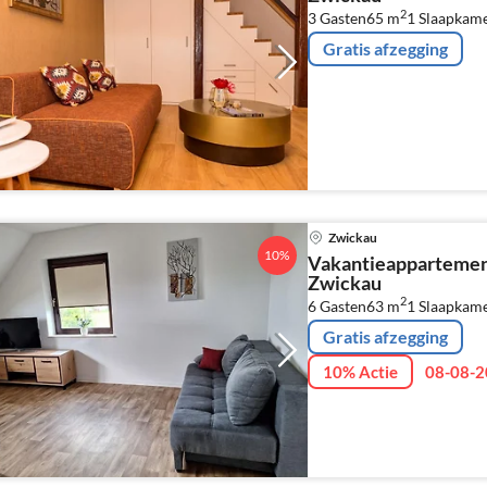
2
3 Gasten
65 m
1
Slaapkam
Gratis afzegging
Zwickau
10%
Vakantieappartemen
Zwickau
2
6 Gasten
63 m
1
Slaapkam
Gratis afzegging
10% Actie
08-08-2