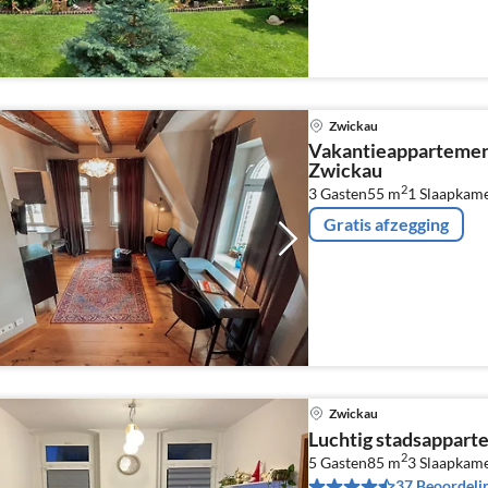
Zwickau
Vakantieappartemen
Zwickau
2
3 Gasten
55 m
1
Slaapkam
Gratis afzegging
Zwickau
Luchtig stadsappart
2
5 Gasten
85 m
3
Slaapkam
37 Beoordeli