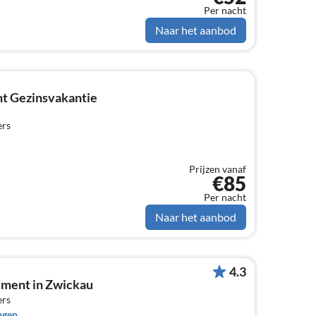
Per nacht
Naar het aanbod
t Gezinsvakantie
ers
Prijzen vanaf
€85
Per nacht
Naar het aanbod
4.3
ement in Zwickau
ers
ngen