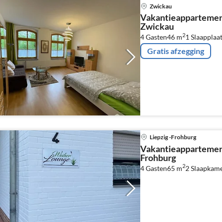
Zwickau
Vakantieappartemen
Zwickau
2
4 Gasten
46 m
1
Slaapplaa
Gratis afzegging
Liepzig -Frohburg
Vakantieappartement
Frohburg
2
4 Gasten
65 m
2
Slaapkam