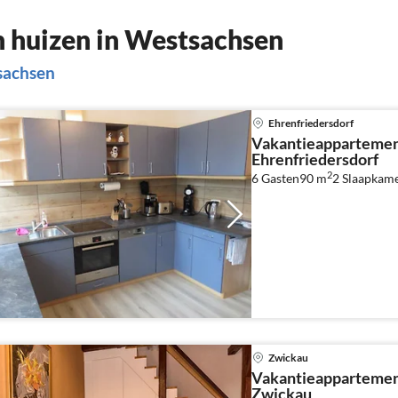
 huizen in Westsachsen
sachsen
Ehrenfriedersdorf
Vakantieappartemen
Ehrenfriedersdorf
2
6 Gasten
90 m
2
Slaapkame
Zwickau
Vakantieappartemen
Zwickau