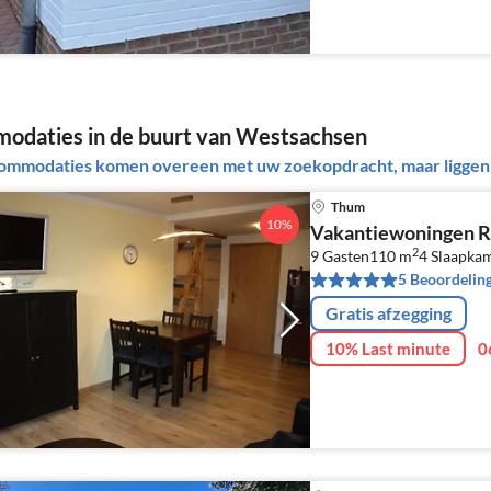
odaties in de buurt van Westsachsen
ommodaties komen overeen met uw zoekopdracht, maar liggen b
Thum
10%
Vakantiewoningen R
2
9 Gasten
110 m
4
Slaapkam
5 Beoordelin
Gratis afzegging
10% Last minute
0