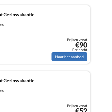
t Gezinsvakantie
ers
Prijzen vanaf
€90
Per nacht
Naar het aanbod
t Gezinsvakantie
ers
Prijzen vanaf
€52