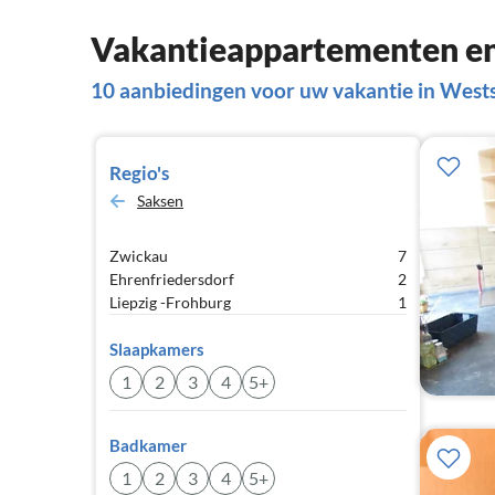
Vakantieappartementen en
10 aanbiedingen voor uw vakantie in West
Regio's
Saksen
Zwickau
7
Ehrenfriedersdorf
2
Liepzig -Frohburg
1
Slaapkamers
1
2
3
4
5+
Badkamer
1
2
3
4
5+