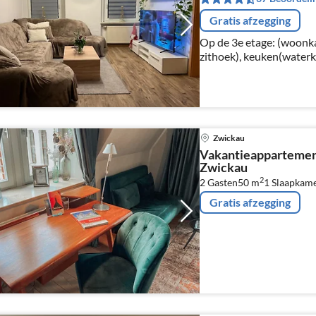
Gratis afzegging
Op de 3e etage: (woonkam
zithoek), keuken(waterk
kookplaten, elektrisch), 
koffiezetapparaat(filter
Zwickau
Vakantieappartemen
Zwickau
2
2 Gasten
50 m
1
Slaapkam
Gratis afzegging