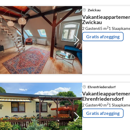
Zwickau
Vakantieappartemen
Zwickau
2
2 Gasten
65 m
1
Slaapkam
Gratis afzegging
Ehrenfriedersdorf
Vakantieappartemen
Ehrenfriedersdorf
2
2 Gasten
40 m
1
Slaapkam
Gratis afzegging