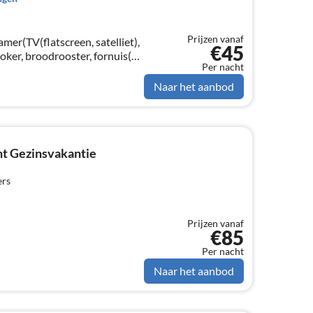
Prijzen vanaf
er(TV(flatscreen, satelliet),
€45
oker, broodrooster, fornuis(4
Per nacht
afzuigkap,
maling)
Naar het aanbod
t Gezinsvakantie
ers
Prijzen vanaf
€85
Per nacht
Naar het aanbod