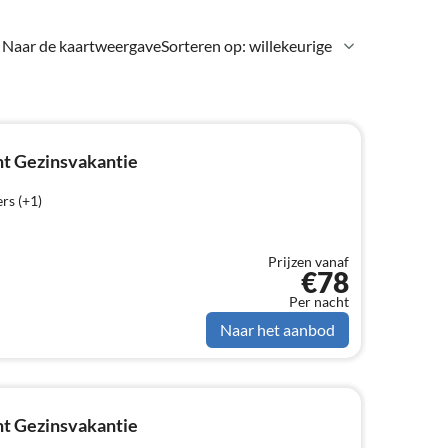
Naar de kaartweergave
Sorteren op: willekeurige
t Gezinsvakantie
rs (+1)
Prijzen vanaf
€78
Per nacht
Naar het aanbod
t Gezinsvakantie