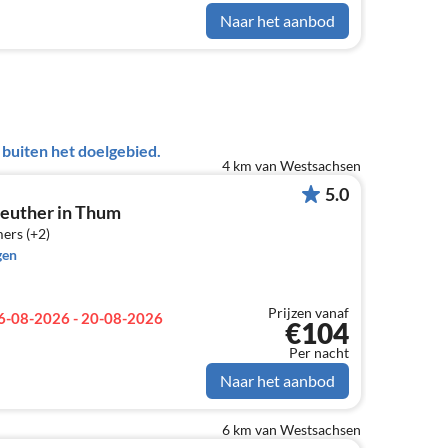
Naar het aanbod
uiten het doelgebied.
4 km van Westsachsen
5.0
euther in Thum
ers (+2)
gen
Prijzen vanaf
6-08-2026 - 20-08-2026
€104
Per nacht
Naar het aanbod
6 km van Westsachsen