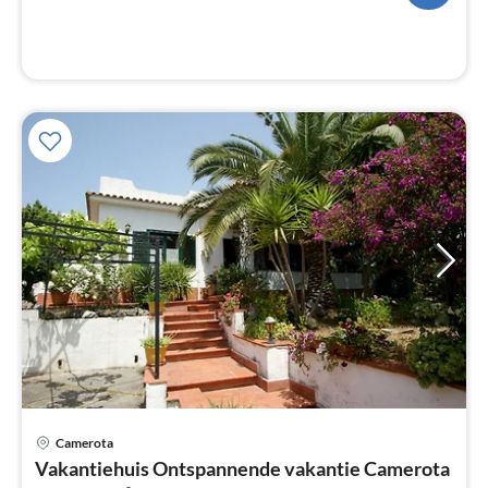
Camerota
Pri
Vakantiehuis Ontspannende vakantie Camerota
va