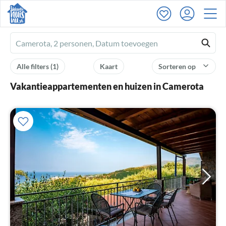
Ferienhausmiete
logo
Alle filters
(1)
Kaart
Sorteren op
Vakantieappartementen en huizen in Camerota