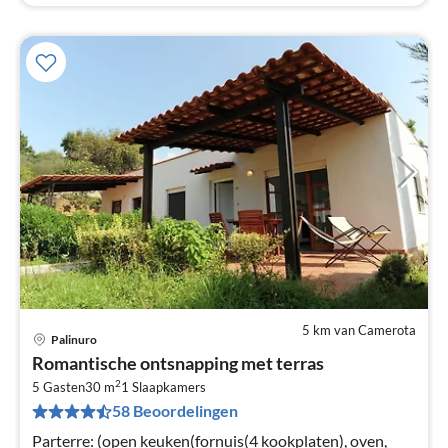
5 km van Camerota
Palinuro
Pri
Romantische ontsnapping met terras
va
2
€
5 Gasten
30 m
1
Slaapkamers
58 Beoordelingen
Pe
na
Parterre: (open keuken(fornuis(4 kookplaten), oven,