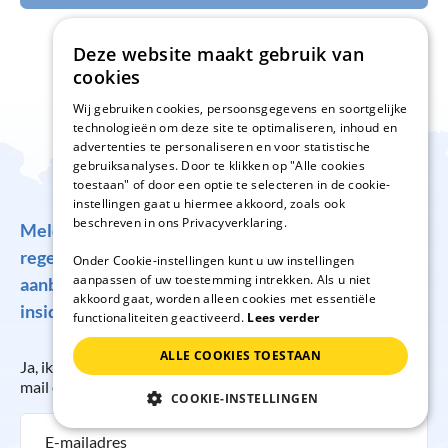
Deze website maakt gebruik van
cookies
Reisinspiratie in je
Wij gebruiken cookies, persoonsgegevens en soortgelijke
technologieën om deze site te optimaliseren, inhoud en
advertenties te personaliseren en voor statistische
inbox
gebruiksanalyses. Door te klikken op "Alle cookies
toestaan" of door een optie te selecteren in de cookie-
instellingen gaat u hiermee akkoord, zoals ook
beschreven in ons Privacyverklaring.
Meld je aan voor onze nieuwsbrief en ontvang
regelmatig inspirerende reistips, exclusieve
Onder Cookie-instellingen kunt u uw instellingen
aanpassen of uw toestemming intrekken. Als u niet
aanbiedingen voor droomaccommodaties en
akkoord gaat, worden alleen cookies met essentiële
insiderinformatie!
functionaliteiten geactiveerd.
Lees verder
ALLE COOKIES TOESTAAN
Ja, ik wil regelmatig de nieuwsbrief van resido GmbH per e-
mail ontvangen. Afmelden is op elk moment mogelijk.
COOKIE-INSTELLINGEN