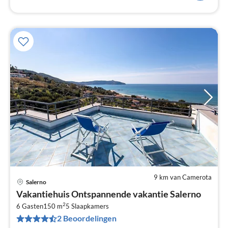
9 km van Camerota
Salerno
Pri
Vakantiehuis Ontspannende vakantie Salerno
va
2
€
6 Gasten
150 m
5
Slaapkamers
2 Beoordelingen
Pe