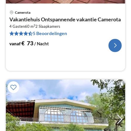
Camerota
Pri
Vakantiehuis Ontspannende vakantie Camerota
va
2
€
4 Gasten
60 m
2
Slaapkamers
5 Beoordelingen
Pe
na
€
73
vanaf
/ Nacht