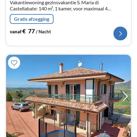
Vakantiewoning gezinsvakantie S. Maria di
Castellabate: 140 m², 1 kamer, voor maximaal 4
personen in Campania.
Gratis afzegging
€
77
vanaf
/ Nacht