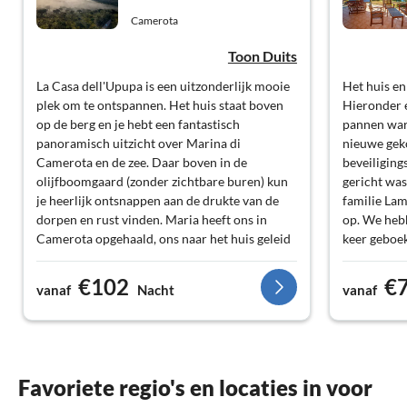
Camerota
Toon Duits
La Casa dell'Upupa is een uitzonderlijk mooie
Het huis en
plek om te ontspannen. Het huis staat boven
Hieronder e
op de berg en je hebt een fantastisch
pannen war
panoramisch uitzicht over Marina di
nieuwe geko
Camerota en de zee. Daar boven in de
beveiliging
olijfboomgaard (zonder zichtbare buren) kun
gericht wa
je heerlijk ontsnappen aan de drukte van de
familie Lam
dorpen en rust vinden. Maria heeft ons in
op. We hebb
Camerota opgehaald, ons naar het huis geleid
keer geboek
en ingelicht. Voor vragen konden we altijd
slechter da
terecht bij haar, wat echter helemaal niet
slechte staa
€102
€
vanaf
Nacht
vanaf
nodig was. Alles was geweldig! Het huis is zeer
kwaad kunn
smaakvol gerenoveerd en ingericht en met
gaten verdw
veel liefde voor detail uitgerust. De
en Kerstin
appartementen zijn met elkaar verbonden,
wat zeer praktisch is. We waren daar met drie
Favoriete regio's en locaties in voor
tieners, die een appartement voor zichzelf