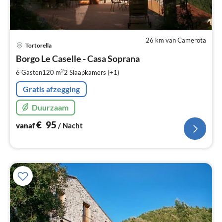
26 km van Camerota
Pri
Tortorella
va
€
Borgo Le Caselle - Casa Soprana
Pe
2
6 Gasten
120 m
2
Slaapkamers (+1)
na
Gratis afzegging
Duurzaam
€
95
vanaf
/ Nacht