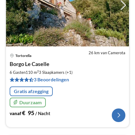
26 km van Camerota
Tortorella
Pri
Borgo Le Caselle
va
€
2
6 Gasten
110 m
3
Slaapkamers (+1)
Pe
3 Beoordelingen
na
Gratis afzegging
Duurzaam
€
95
vanaf
/ Nacht