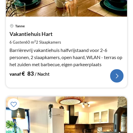
Pri
Tanne
va
€
Vakantiehuis Hart
Pe
2
6 Gasten
60 m
2
Slaapkamers
na
Barrièrevrij vakantiehuis halfvrijstaand voor 2-6
personen, 2 slaapkamers, open haard, WLAN - terras op
het zuiden met barbecue, eigen parkeerplaats
€
83
vanaf
/ Nacht