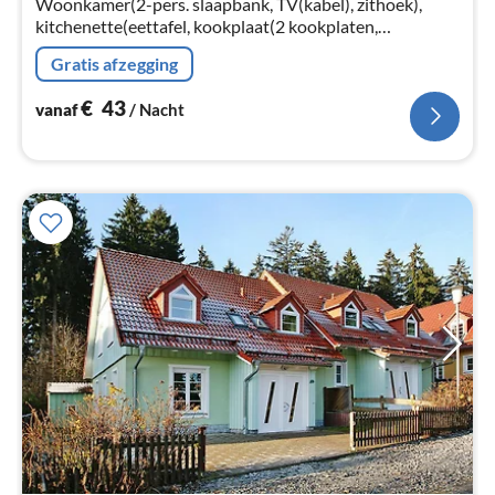
Woonkamer(2-pers. slaapbank, TV(kabel), zithoek),
kitchenette(eettafel, kookplaat(2 kookplaten,
elektrisch), koffiezetapparaat, oven, magnetron,
Gratis afzegging
afwasmachine), slaapkamer(2-pers.
€
43
vanaf
/ Nacht