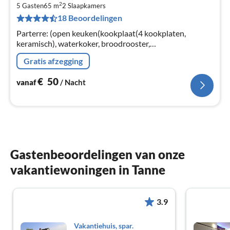
2
€
5 Gasten
65 m
2
Slaapkamers
18 Beoordelingen
Pe
na
Parterre: (open keuken(kookplaat(4 kookplaten,
keramisch), waterkoker, broodrooster,
koffiezetapparaat, oven, magnetron, afwasmachine,
Gratis afzegging
koelkast, vriezer), woon/eetkamer(1-pers.
€
50
vanaf
/ Nacht
Gastenbeoordelingen van onze
vakantiewoningen in Tanne
3.9
Vakantiehuis, spar.