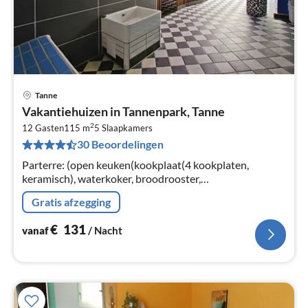
Tanne
Pri
Vakantiehuizen in Tannenpark, Tanne
va
2
€
12 Gasten
115 m
5
Slaapkamers
30 Beoordelingen
Pe
na
Parterre: (open keuken(kookplaat(4 kookplaten,
keramisch), waterkoker, broodrooster,
koffiezetapparaat, oven, magnetron, afwasmachine,
Gratis afzegging
koelkast), woon/eetkamer(2-pers.
€
131
vanaf
/ Nacht