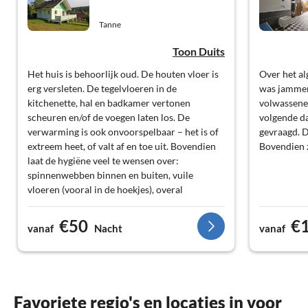
Tanne
Toon Duits
Het huis is behoorlijk oud. De houten vloer is
Over het a
erg versleten. De tegelvloeren in de
was jammer
kitchenette, hal en badkamer vertonen
volwassene
scheuren en/of de voegen laten los. De
volgende d
verwarming is ook onvoorspelbaar – het is of
gevraagd. D
extreem heet, of valt af en toe uit. Bovendien
Bovendien z
laat de hygiëne veel te wensen over:
spinnenwebben binnen en buiten, vuile
vloeren (vooral in de hoekjes), overal
hondenhaar en zes grote hopen hondenpoep
op het terrein (natuurlijk ben ik in één ervan
€50
€
vanaf
Nacht
vanaf
gestapt). De bedden zijn erg klein en de houten
vloer kraakt constant, waardoor een
toiletbezoek iedereen wakker maakt.
Daarnaast zijn er nauwelijks
basisbenodigdheden zoals toiletpapier, zout,
Favoriete regio's en locaties in voor
peper, schoonmaakmiddelen of