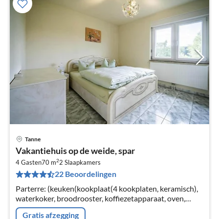
Tanne
Pri
Vakantiehuis op de weide, spar
va
2
€
4 Gasten
70 m
2
Slaapkamers
22 Beoordelingen
Pe
na
Parterre: (keuken(kookplaat(4 kookplaten, keramisch),
waterkoker, broodrooster, koffiezetapparaat, oven,
afwasmachine, koel-/vriescombinatie),
Gratis afzegging
woon/eetkamer(TV(satelliet)