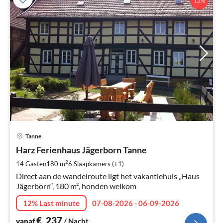
12%
Pri
Tanne
va
€
Harz Ferienhaus Jägerborn Tanne
Pe
2
14 Gasten
180 m
6
Slaapkamers (+1)
na
Direct aan de wandelroute ligt het vakantiehuis „Haus
Jägerborn“, 180 m², honden welkom
12% Last minute
07-08-2026 - 06-09-2026
€
237
vanaf
/ Nacht