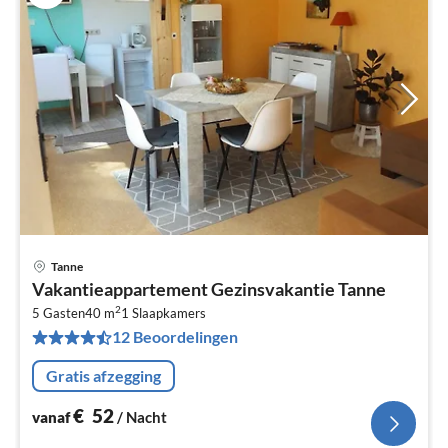
Tanne
Pri
Vakantieappartement Gezinsvakantie Tanne
va
2
€
5 Gasten
40 m
1
Slaapkamers
12 Beoordelingen
Pe
na
Gratis afzegging
€
52
vanaf
/ Nacht