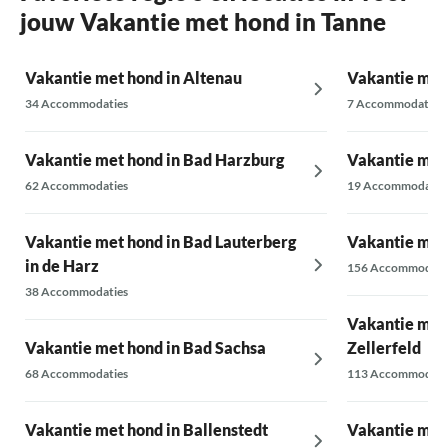
jouw Vakantie met hond in Tanne
vaatwastabletten. Het hotel op 600 meter
afstand biedt een klein zwembad (zonder
geluidsisolatie) met een piepkleine
Vakantie met hond in Altenau
Vakantie met
kleedkamer en merkbaar chloor.
34 Accommodaties
7 Accommodaties
Vakantie met hond in Bad Harzburg
Vakantie met
62 Accommodaties
19 Accommodatie
Vakantie met hond in Bad Lauterberg
Vakantie met 
in de Harz
156 Accommodati
38 Accommodaties
Vakantie met 
Vakantie met hond in Bad Sachsa
Zellerfeld
68 Accommodaties
113 Accommodati
Vakantie met hond in Ballenstedt
Vakantie met 