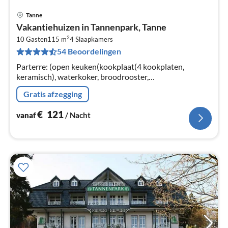
Tanne
Pri
Vakantiehuizen in Tannenpark, Tanne
va
2
€
10 Gasten
115 m
4
Slaapkamers
54 Beoordelingen
Pe
na
Parterre: (open keuken(kookplaat(4 kookplaten,
keramisch), waterkoker, broodrooster,
koffiezetapparaat, oven, magnetron, afwasmachine,
Gratis afzegging
koelkast), woon/eetkamer(TV(kabel)
€
121
vanaf
/ Nacht