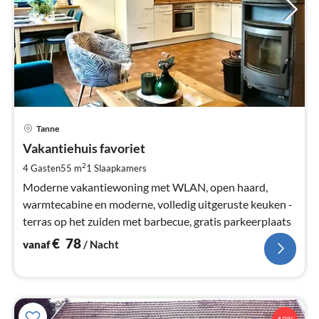
Pri
Tanne
va
€
Vakantiehuis favoriet
Pe
2
4 Gasten
55 m
1
Slaapkamers
na
Moderne vakantiewoning met WLAN, open haard,
warmtecabine en moderne, volledig uitgeruste keuken -
terras op het zuiden met barbecue, gratis parkeerplaats
€
78
vanaf
/ Nacht