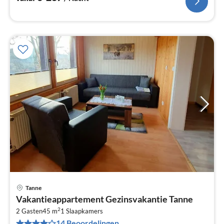
Tanne
Pri
Vakantieappartement Gezinsvakantie Tanne
va
2
€
2 Gasten
45 m
1
Slaapkamers
14 Beoordelingen