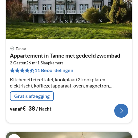
Tanne
Pri
Appartement in Tanne met gedeeld zwembad
va
2
€
2 Gasten
26 m
1
Slaapkamers
11 Beoordelingen
Pe
na
Kitchenette(eettafel, kookplaat(2 kookplaten,
elektrisch), koffiezetapparaat, oven, magnetron,
afwasmachine), woon/slaapkamer(2-pers. bed(140 x
Gratis afzegging
200 cm), TV(kabel))
€
38
vanaf
/ Nacht