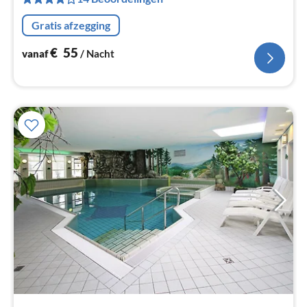
Pe
na
Gratis afzegging
€
55
vanaf
/ Nacht