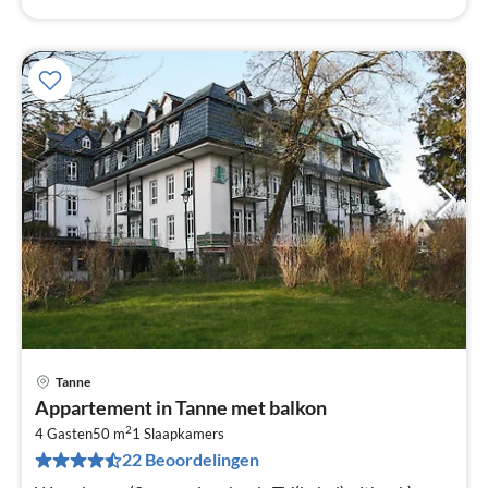
Tanne
Pri
Appartement in Tanne met balkon
va
2
€
4 Gasten
50 m
1
Slaapkamers
22 Beoordelingen
Pe
na