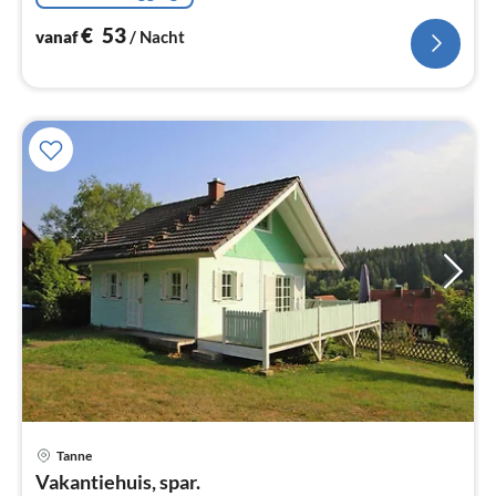
€
53
vanaf
/ Nacht
Tanne
Pri
Vakantiehuis, spar.
va