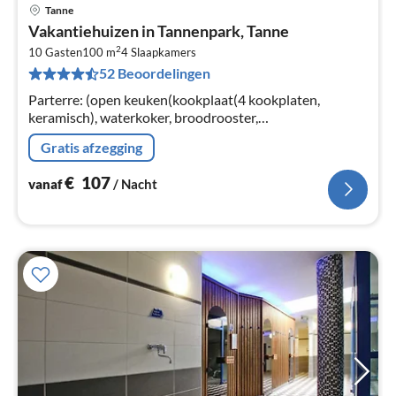
Tanne
Pri
Vakantiehuizen in Tannenpark, Tanne
va
2
€
10 Gasten
100 m
4
Slaapkamers
52 Beoordelingen
Pe
na
Parterre: (open keuken(kookplaat(4 kookplaten,
keramisch), waterkoker, broodrooster,
koffiezetapparaat, oven, magnetron, afwasmachine,
Gratis afzegging
koelkast), woon/eetkamer(TV(kabel)
€
107
vanaf
/ Nacht