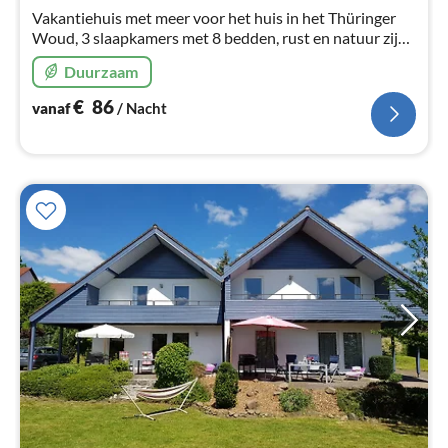
na
Vakantiehuis met meer voor het huis in het Thüringer
Woud, 3 slaapkamers met 8 bedden, rust en natuur zijn
hier eindeloos, sauna, huisdieren zijn welkom.
Duurzaam
€
86
vanaf
/ Nacht