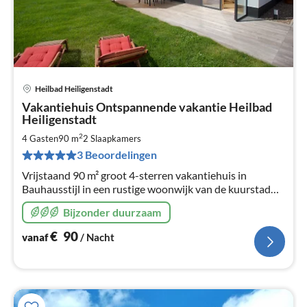
Heilbad Heiligenstadt
Pri
Vakantiehuis Ontspannende vakantie Heilbad
va
Heiligenstadt
€
2
4 Gasten
90 m
2
Slaapkamers
Pe
na
3 Beoordelingen
Vrijstaand 90 m² groot 4-sterren vakantiehuis in
Bauhausstijl in een rustige woonwijk van de kuurstad
Heilbad Heiligenstadt. Twee slaapkamers. Twee
Bijzonder duurzaam
badkamers. Whirlpool. Terras/tuin.
€
90
vanaf
/ Nacht