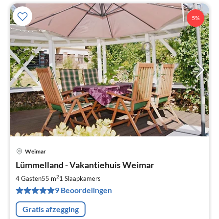
5%
Weimar
Pri
Lümmelland - Vakantiehuis Weimar
va
€
2
4 Gasten
55 m
1
Slaapkamers
Pe
9 Beoordelingen
na
Gratis afzegging