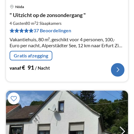
Nöda
Pri
" Uitzicht op de zonsondergang "
va
€
2
4 Gasten
80 m
2
Slaapkamers
Pe
37 Beoordelingen
na
Vakantiehuis, 80 m², geschikt voor 4 personen, 100,-
Euro per nacht, Alperstädter See, 12 km naar Erfurt Zie
huurprijskalender
Gratis afzegging
€
91
vanaf
/ Nacht