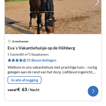
Arenshausen
Pri
Eva`s Vakantiehuisje op de Höhberg
va
€
2
5 Gasten
80 m
3
Slaapkamers
Pe
31 Beoordelingen
na
Welkom in ons vakantiehuis met prachtige tuin; - rustig
gelegen aan de rand van het dorp. Liefdevol ingericht,
heeft het alles wat je nodig hebt voor een vakantie en
Gratis afzegging
voor ontspanning.
€
63
vanaf
/ Nacht