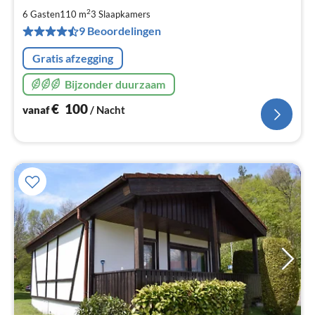
€
2
6 Gasten
110 m
3
Slaapkamers
Pe
9 Beoordelingen
na
Gratis afzegging
Bijzonder duurzaam
€
100
vanaf
/ Nacht