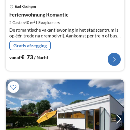
Pri
Bad Kissingen
va
€
Ferienwohnung Romantic
Pe
2
2 Gasten
40 m
1
Slaapkamers
na
De romantische vakantiewoning in het stadscentrum is
op één trede na drempelvrij. Aankomst per trein of bus
is mogelijk. Steden en winkels bevinden zich in de
Gratis afzegging
directe omgeving.
€
73
vanaf
/ Nacht