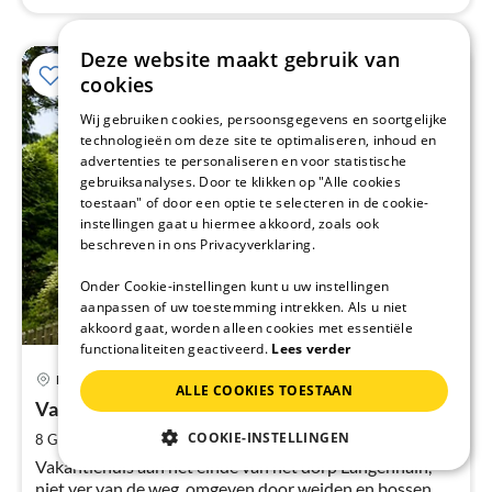
Deze website maakt gebruik van
cookies
Wij gebruiken cookies, persoonsgegevens en soortgelijke
technologieën om deze site te optimaliseren, inhoud en
advertenties te personaliseren en voor statistische
gebruiksanalyses. Door te klikken op "Alle cookies
toestaan" of door een optie te selecteren in de cookie-
instellingen gaat u hiermee akkoord, zoals ook
beschreven in ons Privacyverklaring.
Onder Cookie-instellingen kunt u uw instellingen
aanpassen of uw toestemming intrekken. Als u niet
akkoord gaat, worden alleen cookies met essentiële
functionaliteiten geactiveerd.
Lees verder
Pri
Langenhain
ALLE COOKIES TOESTAAN
va
€
Vakantiehuis Froschkönig am Otterbach
Pe
COOKIE-INSTELLINGEN
2
8 Gasten
140 m
5
Slaapkamers
na
Vakantiehuis aan het einde van het dorp Langenhain,
niet ver van de weg, omgeven door weiden en bossen,