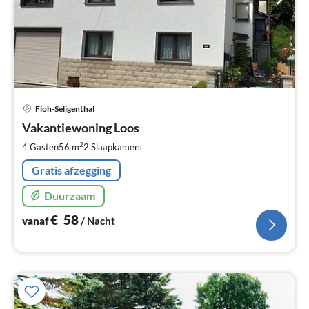
Pri
Floh-Seligenthal
va
€
Vakantiewoning Loos
Pe
2
4 Gasten
56 m
2
Slaapkamers
na
Gratis afzegging
Duurzaam
€
58
vanaf
/ Nacht