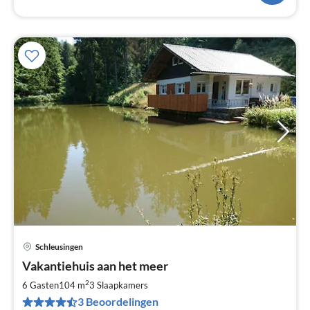
Schleusingen
Pri
Vakantiehuis aan het meer
va
€
2
6 Gasten
104 m
3
Slaapkamers
Pe
3 Beoordelingen