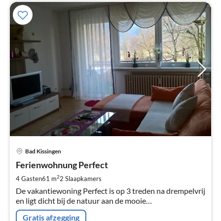
Pri
Bad Kissingen
va
€
Ferienwohnung Perfect
Pe
2
4 Gasten
61 m
2
Slaapkamers
na
De vakantiewoning Perfect is op 3 treden na drempelvrij
en ligt dicht bij de natuur aan de mooie
Salinenpromenade. Aankomst is ook mogelijk per trein
Gratis afzegging
of bus.