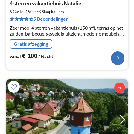
4 sterren vakantiehuis Natalie
va
€
2
6 Gasten
150 m
3
Slaapkamers
Pe
9 Beoordelingen
na
Zeer mooi 4 sterren vakantiehuis (150 m²), terras op het
zuiden, barbecue, geweldig uitzicht, moderne meubels,
nieuwe keuken, 2 badkamers, open haard, WLAN, 2-6
Gratis afzegging
personen
€
100
vanaf
/ Nacht
7%