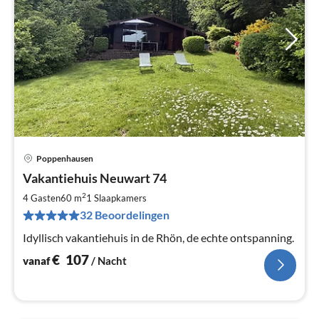
Poppenhausen
Pri
Vakantiehuis Neuwart 74
va
€
2
4 Gasten
60 m
1
Slaapkamers
Pe
32 Beoordelingen
na
Idyllisch vakantiehuis in de Rhön, de echte ontspanning.
€
107
vanaf
/ Nacht