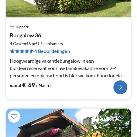
Dipperz
Pri
Bungalow 36
va
€
2
4 Gasten
48 m
1
Slaapkamers
Pe
4 Beoordelingen
na
Hoogwaardige vakantiebungalow in een
biosfeerreservaat voor uw familievakantie voor 2-4
personen en ook uw hond is hier welkom. Functionele
en gezellige inrichting.
€
69
vanaf
/ Nacht