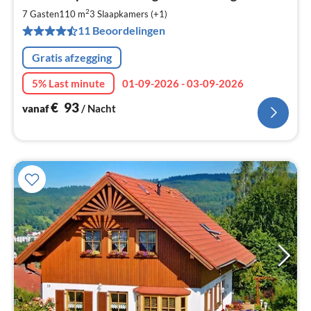
€
2
7 Gasten
110 m
3
Slaapkamers (+1)
Pe
11 Beoordelingen
na
Gratis afzegging
5% Last minute
01-09-2026 - 03-09-2026
€
93
vanaf
/ Nacht