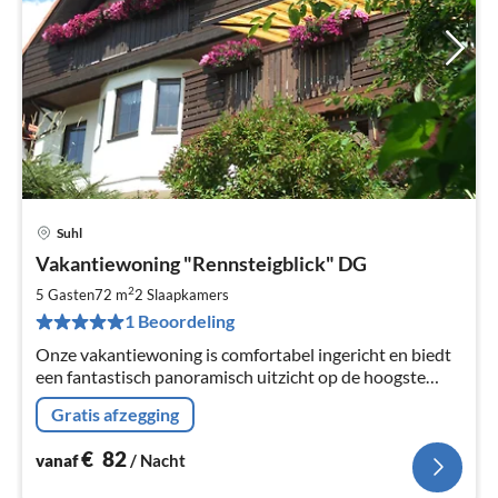
Suhl
Pri
Vakantiewoning "Rennsteigblick" DG
va
€
2
5 Gasten
72 m
2
Slaapkamers
Pe
1 Beoordeling
na
Onze vakantiewoning is comfortabel ingericht en biedt
een fantastisch panoramisch uitzicht op de hoogste
toppen van het Thüringer Woud.
Gratis afzegging
€
82
vanaf
/ Nacht