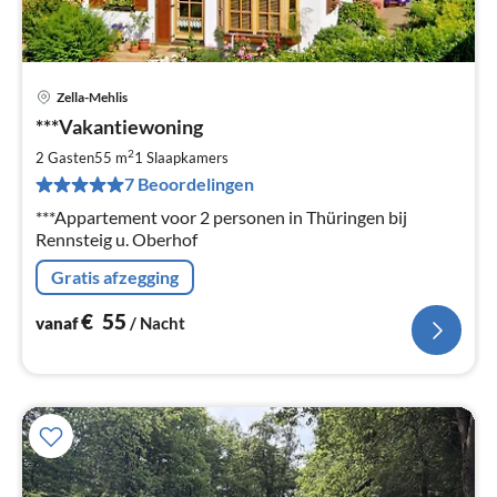
Zella-Mehlis
Pri
***Vakantiewoning
va
€
2
2 Gasten
55 m
1
Slaapkamers
Pe
7 Beoordelingen
na
***Appartement voor 2 personen in Thüringen bij
Rennsteig u. Oberhof
Gratis afzegging
€
55
vanaf
/ Nacht