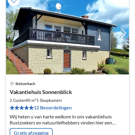
Stützerbach
Pri
Vakantiehuis Sonnenblick
va
€
2
2 Gasten
40 m
1
Slaapkamers
Pe
12 Beoordelingen
na
Wij heten u van harte welkom in ons vakantiehuis
Rustzoekers en natuurliefhebbers vinden hier een
gezellig vakantieverblijf - met plezier ook met uw
Gratis afzegging
huisdier.