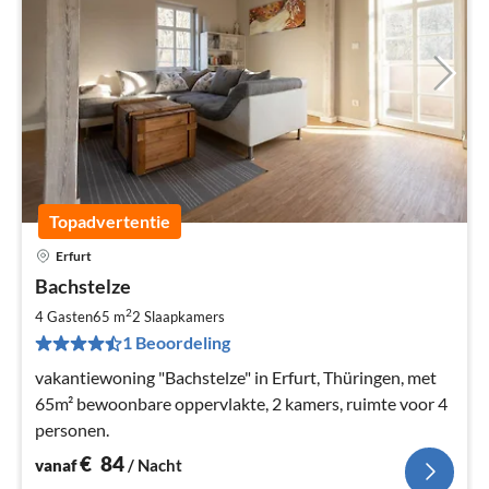
Topadvertentie
Erfurt
Pri
Bachstelze
va
€
2
4 Gasten
65 m
2
Slaapkamers
Pe
1 Beoordeling
na
vakantiewoning "Bachstelze" in Erfurt, Thüringen, met
65m² bewoonbare oppervlakte, 2 kamers, ruimte voor 4
personen.
€
84
vanaf
/ Nacht