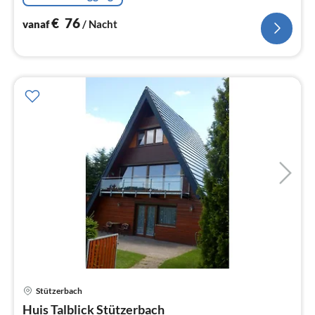
€
76
vanaf
/ Nacht
Stützerbach
Pri
Huis Talblick Stützerbach
va