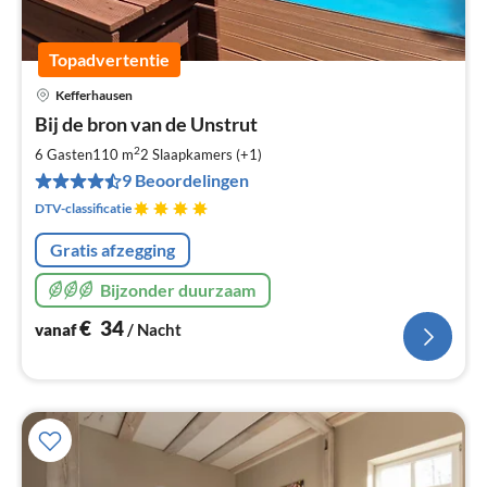
Topadvertentie
Kefferhausen
Pri
Bij de bron van de Unstrut
va
€
2
6 Gasten
110 m
2
Slaapkamers (+1)
Pe
9 Beoordelingen
na
DTV-classificatie
Gratis afzegging
Bijzonder duurzaam
€
34
vanaf
/ Nacht