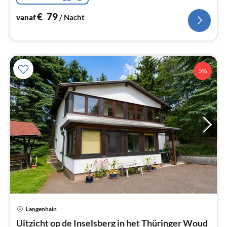
€
79
vanaf
/ Nacht
5%
Langenhain
Pri
Uitzicht op de Inselsberg in het Thüringer Woud
va