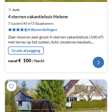
Roth
Pri
4 sterren vakantiehuis Helene
va
€
2
7 Gasten
140 m
3
Slaapkamers
Pe
8 Beoordelingen
na
Zeer mooi en zeer groot 4-sterren vakantiehuis (140 m²)
met terras op het zuiden, licht, moderne meubels,
barbecue, grote keuken, open haard, grote badkamer,
Gratis afzegging
gastentoilet, WLAN, 2- 7 personen.
€
100
vanaf
/ Nacht