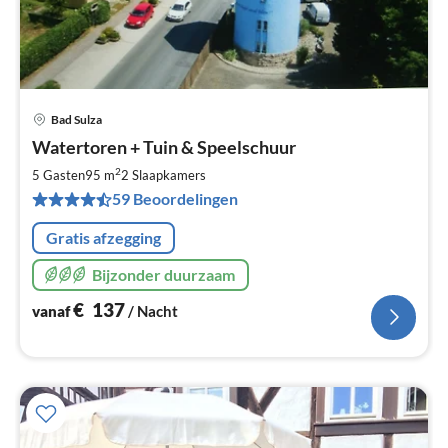
Bad Sulza
Pri
Watertoren + Tuin & Speelschuur
va
€
2
5 Gasten
95 m
2
Slaapkamers
Pe
59 Beoordelingen
na
Gratis afzegging
Bijzonder duurzaam
€
137
vanaf
/ Nacht