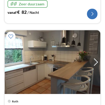
Zeer duurzaam
€
82
vanaf
/ Nacht
Roth
Pri