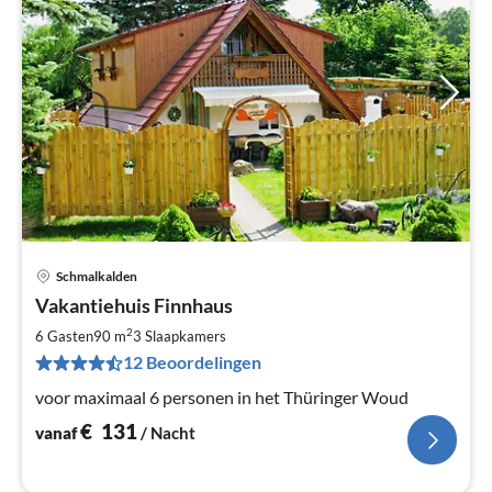
Schmalkalden
Pri
Vakantiehuis Finnhaus
va
€
2
6 Gasten
90 m
3
Slaapkamers
Pe
12 Beoordelingen
na
voor maximaal 6 personen in het Thüringer Woud
€
131
vanaf
/ Nacht