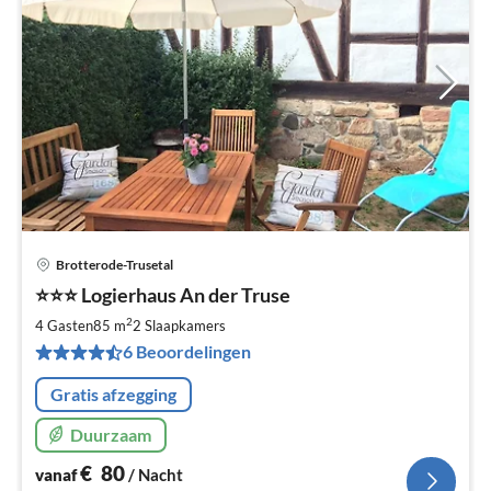
Brotterode-Trusetal
Pri
⭐️⭐️⭐️ Logierhaus An der Truse
va
€
2
4 Gasten
85 m
2
Slaapkamers
Pe
6 Beoordelingen
na
Gratis afzegging
Duurzaam
€
80
vanaf
/ Nacht