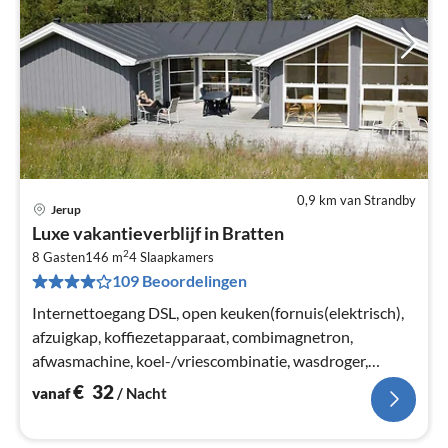
0,9 km van Strandby
Jerup
Pri
Luxe vakantieverblijf in Bratten
va
2
€
8 Gasten
146 m
4
Slaapkamers
109 Beoordelingen
Pe
na
Internettoegang DSL, open keuken(fornuis(elektrisch),
afzuigkap, koffiezetapparaat, combimagnetron,
afwasmachine, koel-/vriescombinatie, wasdroger,
wasmachine)
€
32
vanaf
/ Nacht