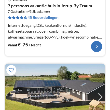
Pri
7 persoons vakantie huis in Jerup-By Traum
va
2
€
7 Gasten
86 m
3
Slaapkamers
45 Beoordelingen
Pe
na
Internettoegang DSL, keuken(fornuis(inductie),
koffiezetapparaat, oven, combimagnetron,
afwasmachine, vriezer(60-99L), koel-/vriescombinatie,
wasdroger, wasmachine)
€
75
vanaf
/ Nacht