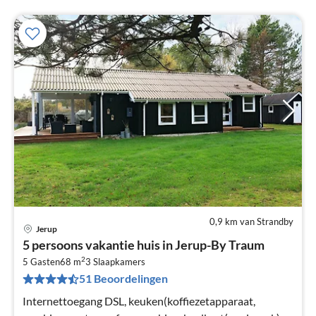
0,9 km van Strandby
Jerup
Pri
5 persoons vakantie huis in Jerup-By Traum
va
2
€
5 Gasten
68 m
3
Slaapkamers
51 Beoordelingen
Pe
na
Internettoegang DSL, keuken(koffiezetapparaat,