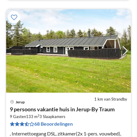
1 km van Strandby
Jerup
Pri
9 persoons vakantie huis in Jerup-By Traum
va
2
€
9 Gasten
133 m
3
Slaapkamers
68 Beoordelingen
Pe
na
, Internettoegang DSL, zitkamer(2x 1-pers. vouwbed),