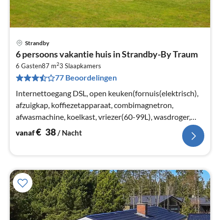
Strandby
Pri
6 persoons vakantie huis in Strandby-By Traum
va
2
€
6 Gasten
87 m
3
Slaapkamers
77 Beoordelingen
Pe
na
Internettoegang DSL, open keuken(fornuis(elektrisch),
afzuigkap, koffiezetapparaat, combimagnetron,
afwasmachine, koelkast, vriezer(60-99L), wasdroger,
wasmachine)
€
38
vanaf
/ Nacht