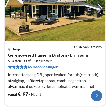
0,6 km van Strandby
Jerup
Pri
Gerenoveerd huisje in Bratten - bij Traum
va
2
€
6 Gasten
100 m
3
Slaapkamers
46 Beoordelingen
Pe
na
Internettoegang DSL, open keuken(fornuis(elektrisch),
afzuigkap, koffiezetapparaat, combimagnetron,
afwasmachine, koel-/vriescombinatie, wasmachine)
€
97
vanaf
/ Nacht