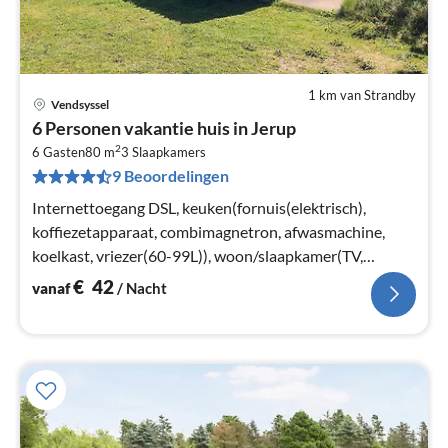
1 km van Strandby
Vendsyssel
Pri
6 Personen vakantie huis in Jerup
va
2
€
6 Gasten
80 m
3
Slaapkamers
9 Beoordelingen
Pe
na
Internettoegang DSL, keuken(fornuis(elektrisch),
koffiezetapparaat, combimagnetron, afwasmachine,
koelkast, vriezer(60-99L)), woon/slaapkamer(TV,
kachel(hout), chromecast)
€
42
vanaf
/ Nacht