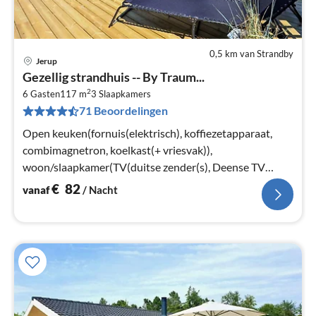
0,5 km van Strandby
Jerup
Pri
Gezellig strandhuis -- By Traum...
va
2
€
6 Gasten
117 m
3
Slaapkamers
71 Beoordelingen
Pe
na
Open keuken(fornuis(elektrisch), koffiezetapparaat,
combimagnetron, koelkast(+ vriesvak)),
woon/slaapkamer(TV(duitse zender(s), Deense TV
zenders (DR1 en TV2)), kachel(hout)
€
82
vanaf
/ Nacht