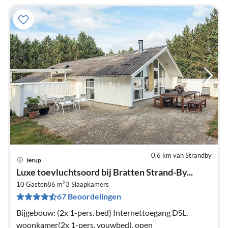
0,6 km van Strandby
Jerup
Pri
Luxe toevluchtsoord bij Bratten Strand-By...
va
2
€
10 Gasten
86 m
3
Slaapkamers
67 Beoordelingen
Pe
na
Bijgebouw: (2x 1-pers. bed) Internettoegang DSL,
woonkamer(2x 1-pers. vouwbed), open