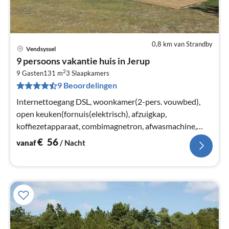
0,8 km van Strandby
Vendsyssel
Pri
9 persoons vakantie huis in Jerup
va
2
€
9 Gasten
131 m
3
Slaapkamers
9 Beoordelingen
Pe
na
Internettoegang DSL, woonkamer(2-pers. vouwbed),
open keuken(fornuis(elektrisch), afzuigkap,
koffiezetapparaat, combimagnetron, afwasmachine,
koel-/vriescombinatie)
€
56
vanaf
/ Nacht