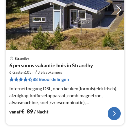
Strandby
Pri
6 persoons vakantie huis in Strandby
va
2
€
6 Gasten
103 m
3
Slaapkamers
88 Beoordelingen
Pe
na
Internettoegang DSL, open keuken(fornuis(elektrisch),
afzuigkap, koffiezetapparaat, combimagnetron,
afwasmachine, koel-/vriescombinatie),
woon/slaapkamer(TV(kabel, duitse zender(s)
€
89
vanaf
/ Nacht