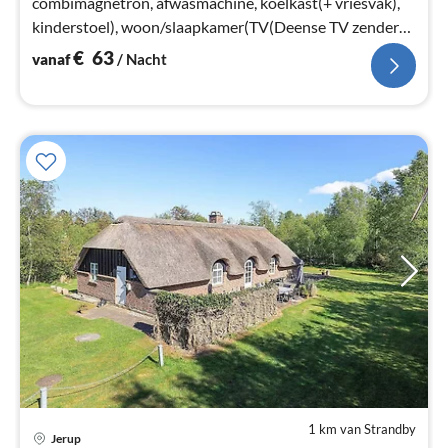
combimagnetron, afwasmachine, koelkast(+ vriesvak),
kinderstoel), woon/slaapkamer(TV(Deense TV zenders
(DR1 en TV2)), kachel(hout)
€
63
vanaf
/ Nacht
1 km van Strandby
Jerup