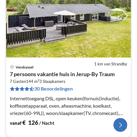
1 km van Strandby
Vendsyssel
Pri
7 persoons vakantie huis in Jerup-By Traum
va
2
€
7 Gasten
144 m
3
Slaapkamers
30 Beoordelingen
Pe
na
Internettoegang DSL, open keuken(fornuis(inductie),
koffiezetapparaat, oven, afwasmachine, koelkast,
vriezer(60-99L)), woon/slaapkamer(TV, chromecast),
slaapkamer(2-pers. bed)
€
126
vanaf
/ Nacht