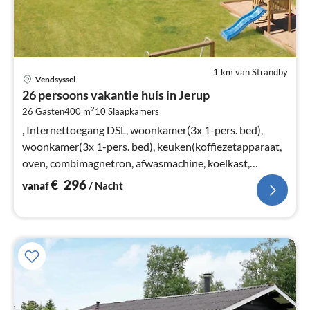
1 km van Strandby
Pri
Vendsyssel
va
26 persoons vakantie huis in Jerup
€
2
26 Gasten
400 m
10
Slaapkamers
Pe
na
, Internettoegang DSL, woonkamer(3x 1-pers. bed),
woonkamer(3x 1-pers. bed), keuken(koffiezetapparaat,
oven, combimagnetron, afwasmachine, koelkast,
vriezer(140-199L)
€
296
vanaf
/ Nacht