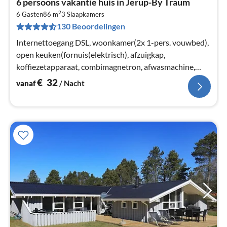
6 persoons vakantie huis in Jerup-By Traum
va
2
€
6 Gasten
86 m
3
Slaapkamers
130 Beoordelingen
Pe
na
Internettoegang DSL, woonkamer(2x 1-pers. vouwbed),
open keuken(fornuis(elektrisch), afzuigkap,
koffiezetapparaat, combimagnetron, afwasmachine,
koelkast(+ vriesvak))
€
32
vanaf
/ Nacht