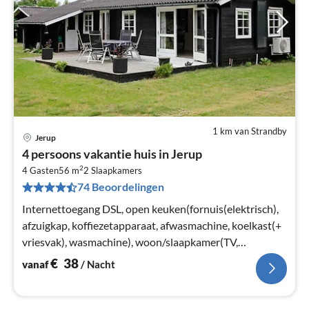
1 km van Strandby
Jerup
Pri
4 persoons vakantie huis in Jerup
va
2
€
4 Gasten
56 m
2
Slaapkamers
74 Beoordelingen
Pe
na
Internettoegang DSL, open keuken(fornuis(elektrisch),
afzuigkap, koffiezetapparaat, afwasmachine, koelkast(+
vriesvak), wasmachine), woon/slaapkamer(TV,
kachel(hout), radio)
€
38
vanaf
/ Nacht