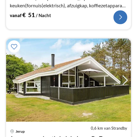
keuken(fornuis(elektrisch), afzuigkap, koffiezetapparaat,
afwasmachine, koelkast(+ vriesvak))
€
51
vanaf
/ Nacht
0,6 km van Strandby
Jerup
Pri