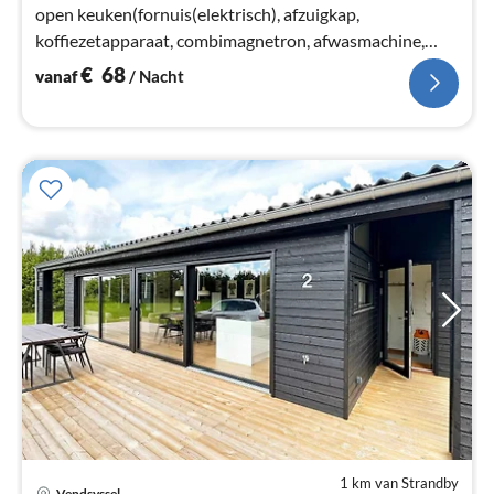
open keuken(fornuis(elektrisch), afzuigkap,
koffiezetapparaat, combimagnetron, afwasmachine,
koel-/vriescombinatie, wasmachine)
€
68
vanaf
/ Nacht
1 km van Strandby
Vendsyssel