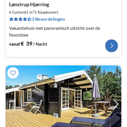
Pri
Lønstrup Hjørring
va
€
2
6 Gasten
65 m
3
Slaapkamers
Pe
3 Beoordelingen
na
Vakantiehuis met panoramisch uitzicht over de
Noordzee
€
39
vanaf
/ Nacht