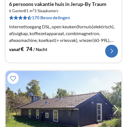
Pri
6 persoons vakantie huis in Jerup-By Traum
va
2
€
6 Gasten
81 m
3
Slaapkamers
170 Beoordelingen
Pe
na
Internettoegang DSL, open keuken(fornuis(elektrisch),
afzuigkap, koffiezetapparaat, combimagnetron,
afwasmachine, koelkast(+ vriesvak), vriezer(60-99L),
wasdroger, wasmachine)
€
74
vanaf
/ Nacht