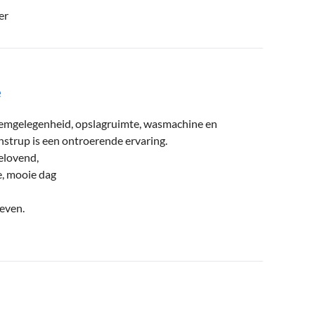
er
e
zwemgelegenheid, opslagruimte, wasmachine en
strup is een ontroerende ervaring.
elovend,
, mooie dag
leven.