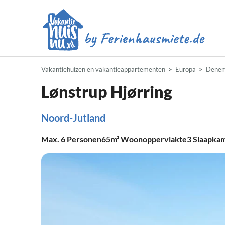
Vakantiehuizen en vakantieappartementen
Europa
Denem
Lønstrup Hjørring
Noord-Jutland
Max.
6
Personen
65m²
Woonoppervlakte
3
Slaapka