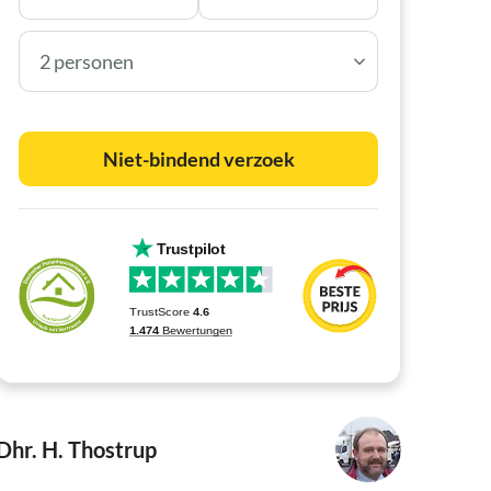
2 personen
Niet-bindend verzoek
Dhr. H. Thostrup