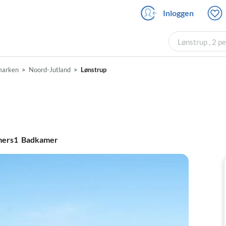
Inloggen
Lønstrup , 2 
arken
Noord-Jutland
Lønstrup
mers
1
Badkamer