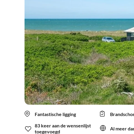
Fantastische ligging
Brandscho
83 keer aan de wensenlijst
Al meer dan
toegevoegd