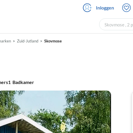
Inloggen
Skovmose , 2 
arken
Zuid-Jutland
Skovmose
mers
1
Badkamer