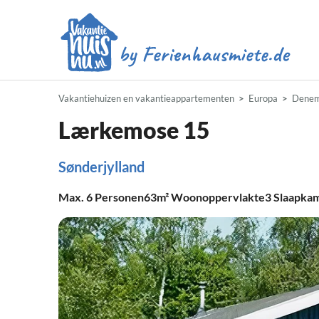
Vakantiehuizen en vakantieappartementen
Europa
Denem
Lærkemose 15
Sønderjylland
Max.
6
Personen
63m²
Woonoppervlakte
3
Slaapka