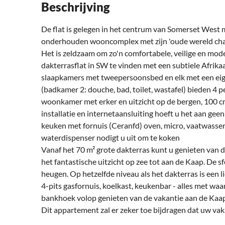
Beschrijving
De flat is gelegen in het centrum van Somerset West
onderhouden wooncomplex met zijn 'oude wereld charme
Het is zeldzaam om zo'n comfortabele, veilige en mo
dakterrasflat in SW te vinden met een subtiele Afrikaa
slaapkamers met tweepersoonsbed en elk met een eige
(badkamer 2: douche, bad, toilet, wastafel) bieden 4 
woonkamer met erker en uitzicht op de bergen, 100 c
installatie en internetaansluiting hoeft u het aan gee
keuken met fornuis (Ceranfd) oven, micro, vaatwasser
waterdispenser nodigt u uit om te koken
Vanaf het 70 m² grote dakterras kunt u genieten van
het fantastische uitzicht op zee tot aan de Kaap. De 
heugen. Op hetzelfde niveau als het dakterras is een l
4-pits gasfornuis, koelkast, keukenbar - alles met waa
bankhoek volop genieten van de vakantie aan de Kaa
Dit appartement zal er zeker toe bijdragen dat uw vak