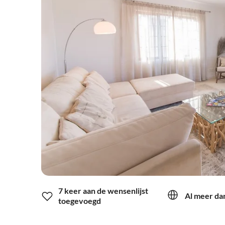
7 keer aan de wensenlijst
Al meer dan
toegevoegd