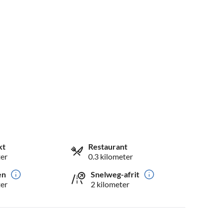
kt
Restaurant
ter
0.3 kilometer
en
Snelweg-afrit
ter
2 kilometer