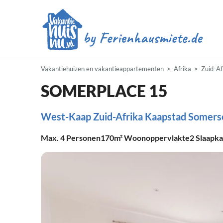
Vakantiehuizen en vakantieappartementen
Afrika
Zuid-Af
SOMERPLACE 15
West-Kaap Zuid-Afrika Kaapstad Somers
Max.
4
Personen
170m²
Woonoppervlakte
2
Slaapk