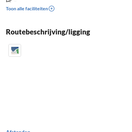
Terras
Toon alle faciliteiten
Vaatwasser
Kinderbed
Routebeschrijving/ligging
Parkeren
Afstanden