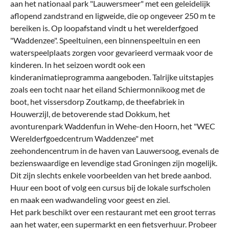
aan het nationaal park "Lauwersmeer" met een geleidelijk
aflopend zandstrand en ligweide, die op ongeveer 250 m te
bereiken is. Op loopafstand vindt u het werelderfgoed
"Waddenzee". Speeltuinen, een binnenspeeltuin en een
waterspeelplaats zorgen voor gevarieerd vermaak voor de
kinderen. In het seizoen wordt ook een
kinderanimatieprogramma aangeboden. Talrijke uitstapjes
zoals een tocht naar het eiland Schiermonnikoog met de
boot, het vissersdorp Zoutkamp, de theefabriek in
Houwerzijl, de betoverende stad Dokkum, het
avonturenpark Waddenfun in Wehe-den Hoorn, het "WEC
Werelderfgoedcentrum Waddenzee" met
zeehondencentrum in de haven van Lauwersoog, evenals de
bezienswaardige en levendige stad Groningen zijn mogelijk.
Dit zijn slechts enkele voorbeelden van het brede aanbod.
Huur een boot of volg een cursus bij de lokale surfscholen
en maak een wadwandeling voor geest en ziel.
Het park beschikt over een restaurant met een groot terras
aan het water, een supermarkt en een fietsverhuur. Probeer