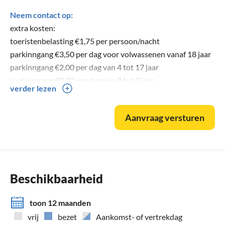
Neem contact op:
extra kosten:
toeristenbelasting €1,75 per persoon/nacht
parkinngang €3,50 per dag voor volwassenen vanaf 18 jaar
parkinngang €2,00 per dag van 4 tot 17 jaar
parkinngang €0,00 per dag van 0 tot 3 jaar
verder lezen
Check-in van 16.00 uur tot 17.00 uur, sleuteloverdracht bij
de receptie, betaling van de parkinngang en
Aanvraag versturen
toeristenbelasting, evenals de extra geboekte aanvullende
diensten op de aankomstdag.
Check-out tot 10.00 uur.
Geen groepsreizen (bijv. vrijgezellenfeesten) toegestaan.
Beschikbaarheid
toon 12 maanden
vrij
bezet
Aankomst- of vertrekdag