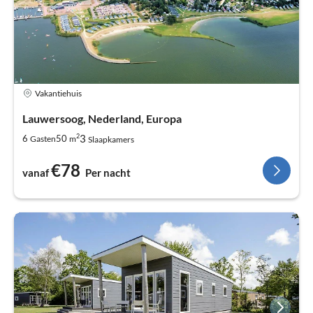
Vakantiehuis
Lauwersoog, Nederland, Europa
2
3
6
50
Gasten
m
Slaapkamers
€78
vanaf
Per nacht