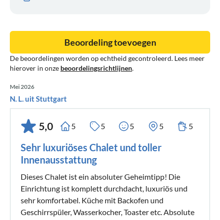
Beoordeling toevoegen
De beoordelingen worden op echtheid gecontroleerd. Lees meer
hierover in onze
beoordelingsrichtlijnen
.
Mei 2026
N. L. uit Stuttgart
5,0
5
5
5
5
5
Sehr luxuriöses Chalet und toller
Innenausstattung
Dieses Chalet ist ein absoluter Geheimtipp! Die
Einrichtung ist komplett durchdacht, luxuriös und
sehr komfortabel. Küche mit Backofen und
Geschirrspüler, Wasserkocher, Toaster etc. Absolute