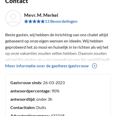
Contact
Mevr. M. Merkel
13 Beoordelingen
Beste gasten, wij hebben de inrichting van ons chalet altijd
gebaseerd op onze eigen wensen en ideeën. Wij hebben
geprobeerd het zo mooi en huiselijk in te richten als wij het
op onze vakanties zouden willen hebben. Daarom zouden
wij het fijn vinden als u ons bezoekt en een fijn verblijf heeft.
Natuurlijk staan we altijd open voor aanvullende suggesties
Meer informatie over de gastheer/gastvrouw
en verbeteringen. Wij wensen u een heerlijke tijd in onze
"Bella Riposa"! Margit en Mario Merkel
Gastvrouw sinds:
26-03-2023
antwoordpercentage:
90%
antwoordtijd:
onder 3h
Contacttalen:
Duits
Advertentienummer:
432318