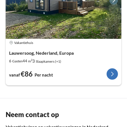
Vakantiehuis
Lauwersoog, Nederland, Europa
2
3
6
44
Gasten
m
Slaapkamers (+1)
€86
vanaf
Per nacht
Neem contact op
Vakantiehuizen en vakantiewoningen in Nederland