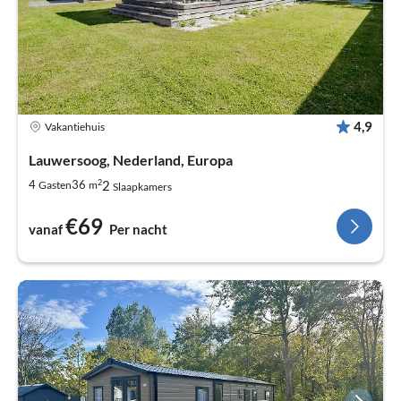
4,9
Vakantiehuis
Lauwersoog, Nederland, Europa
2
2
4
36
Gasten
m
Slaapkamers
€69
vanaf
Per nacht