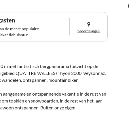
gasten
9
van de meest populaire
beoordelingen
akantiehuisnu.nl
650 m met fantastisch bergpanorama (uitzicht op de
P-skigebied QUATTRE VALLEES (Thyon 2000, Veysonnaz,
st: wandelen, ontspannen, mountainbiken
en aangename en ontspannende vakantie in de rust van
e om te skiën en snowboarden, in de rest van het jaar
gewoon ontspannen. Buiten onze eigen