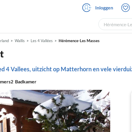
Inloggen
Hérémence-Les
rland
Wallis
Les 4 Vallées
Hérémence-Les Masses
t
ied 4 Vallees, uitzicht op Matterhorn en vele vierdu
amers
2
Badkamer