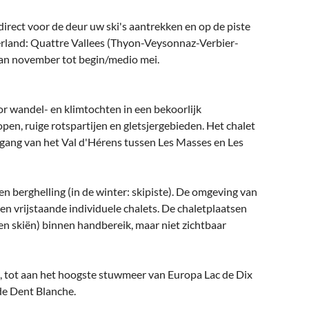
 direct voor de deur uw ski's aantrekken en op de piste
erland: Quattre Vallees (Thyon-Veysonnaz-Verbier-
van november tot begin/medio mei.
oor wandel- en klimtochten in een bekoorlijk
en, ruige rotspartijen en gletsjergebieden. Het chalet
ngang van het Val d'Hérens tussen Les Masses en Les
en berghelling (in de winter: skipiste). De omgeving van
n vrijstaande individuele chalets. De chaletplaatsen
en skiën) binnen handbereik, maar niet zichtbaar
ns, tot aan het hoogste stuwmeer van Europa Lac de Dix
de Dent Blanche.