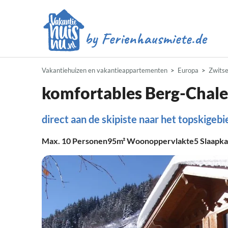
Vakantiehuizen en vakantieappartementen
Europa
Zwitse
komfortables Berg-Chale
direct aan de skipiste naar het topskigeb
Max.
10
Personen
95m²
Woonoppervlakte
5
Slaapk