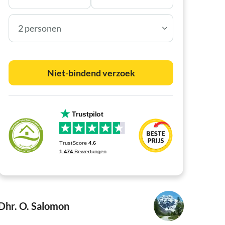
2 personen
Niet-bindend verzoek
Dhr. O. Salomon