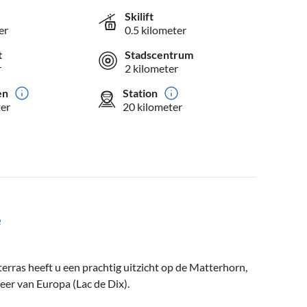
Skilift
er
0.5 kilometer
t
Stadscentrum
r
2 kilometer
en
Station
ter
20 kilometer
e
terras heeft u een prachtig uitzicht op de Matterhorn,
er van Europa (Lac de Dix).