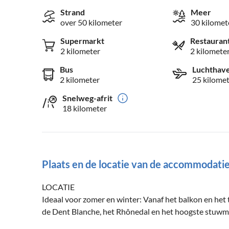
Strand
Meer
over 50 kilometer
30 kilomet
Supermarkt
Restauran
2 kilometer
2 kilomete
Bus
Luchthav
2 kilometer
25 kilome
Snelweg-afrit
18 kilometer
Plaats en de locatie van de accommodati
LOCATIE
Ideaal voor zomer en winter: Vanaf het balkon en het 
de Dent Blanche, het Rhônedal en het hoogste stuwme