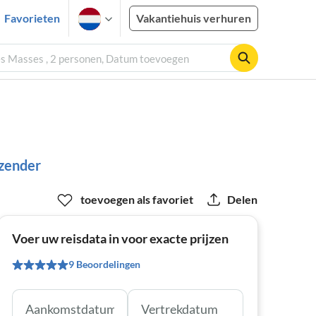
Favorieten
Vakantiehuis verhuren
 Masses , 2 personen, Datum toevoegen
izender
toevoegen als favoriet
Delen
Voer uw reisdata in voor exacte prijzen
9 Beoordelingen