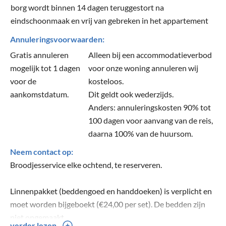
borg wordt binnen 14 dagen teruggestort na
eindschoonmaak en vrij van gebreken in het appartement
Annuleringsvoorwaarden:
Gratis annuleren
Alleen bij een accommodatieverbod
mogelijk tot 1 dagen
voor onze woning annuleren wij
voor de
kosteloos.
aankomstdatum.
Dit geldt ook wederzijds.
Anders: annuleringskosten 90% tot
100 dagen voor aanvang van de reis,
daarna 100% van de huursom.
Neem contact op:
Broodjesservice elke ochtend, te reserveren.
Linnenpakket (beddengoed en handdoeken) is verplicht en
moet worden bijgeboekt (€24,00 per set). De bedden zijn
niet opgemaakt.
verder lezen