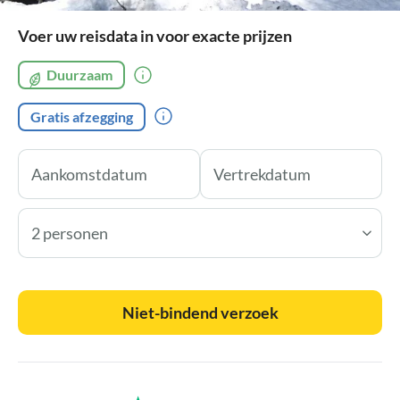
Voer uw reisdata in voor exacte prijzen
Duurzaam
Gratis afzegging
2 personen
Niet-bindend verzoek