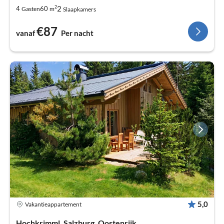
2
2
4
60
Gasten
m
Slaapkamers
€87
vanaf
Per nacht
5,0
Vakantieappartement
Hochkrimml, Salzburg, Oostenrijk