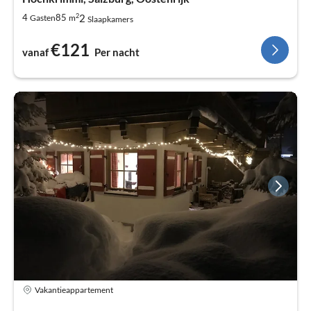
2
2
4
85
Gasten
m
Slaapkamers
€121
vanaf
Per nacht
Vakantieappartement