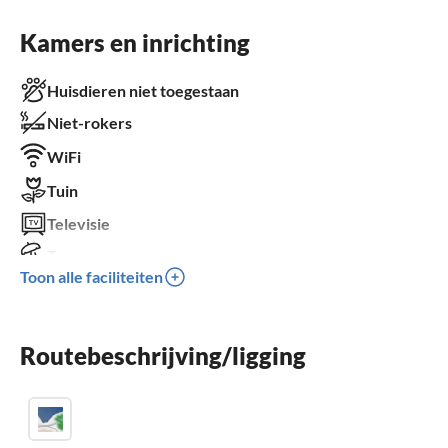
Kamers en inrichting
Huisdieren niet toegestaan
Niet-rokers
WiFi
Tuin
Televisie
Terras
Toon alle faciliteiten
Vaatwasser
Balkon
Routebeschrijving/ligging
Kinderbed