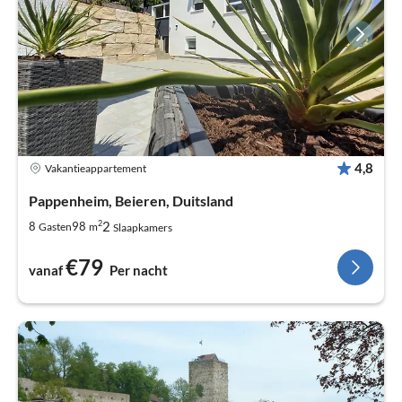
4,8
Vakantieappartement
Pappenheim, Beieren, Duitsland
2
2
8
98
Gasten
m
Slaapkamers
€79
vanaf
Per nacht