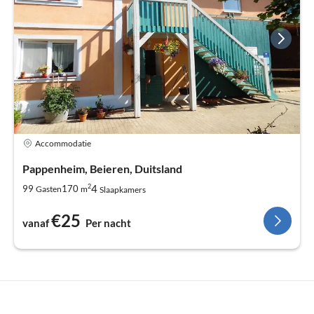
Accommodatie
Pappenheim, Beieren, Duitsland
2
4
99
170
Gasten
m
Slaapkamers
€25
vanaf
Per nacht