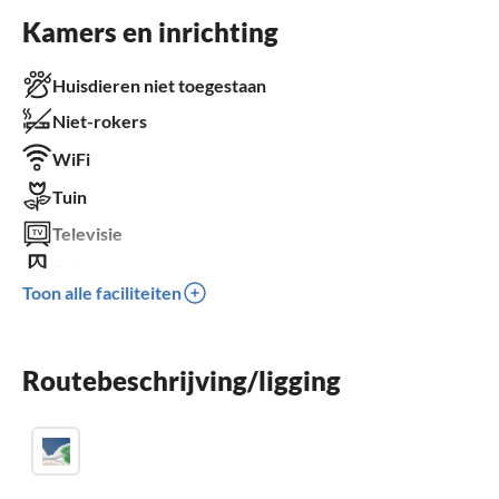
Kamers en inrichting
Huisdieren niet toegestaan
Niet-rokers
WiFi
Tuin
Televisie
Balkon
Toon alle faciliteiten
Parkeren
Barbecue
Routebeschrijving/ligging
Kinderen welkom