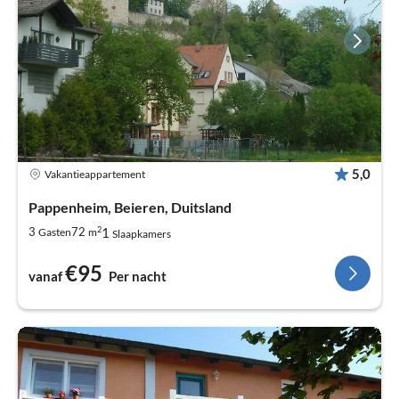
5,0
Vakantieappartement
Pappenheim, Beieren, Duitsland
2
1
3
72
Gasten
m
Slaapkamers
€95
vanaf
Per nacht