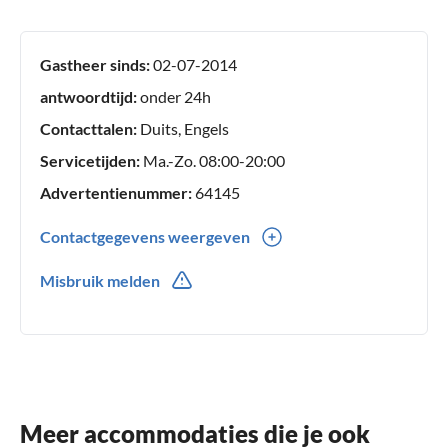
Gastheer sinds:
02-07-2014
antwoordtijd:
onder 24h
Contacttalen:
Duits, Engels
Servicetijden:
Ma.-Zo. 08:00-20:00
Advertentienummer:
64145
Contactgegevens weergeven
0049(0) 34456598998
Misbruik melden
0049(0) 15203296333
Meer accommodaties die je ook