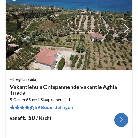
Aghia Triada
Pri
Vakantiehuis Ontspannende vakantie Aghia
va
Triada
€
2
5 Gasten
65 m
1
Slaapkamers (+1)
Pe
59 Beoordelingen
na
€
50
vanaf
/ Nacht