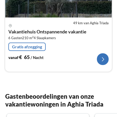
49 km van Aghia Triada
Pri
va
Vakantiehuis Ontspannende vakantie
€
2
6 Gasten
210 m
4
Slaapkamers
Pe
na
Gratis afzegging
€
65
vanaf
/ Nacht
Gastenbeoordelingen van onze
vakantiewoningen in Aghia Triada