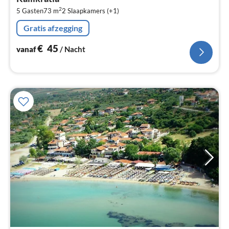
Pe
2
5 Gasten
73 m
2
Slaapkamers (+1)
na
Gratis afzegging
€
45
vanaf
/ Nacht