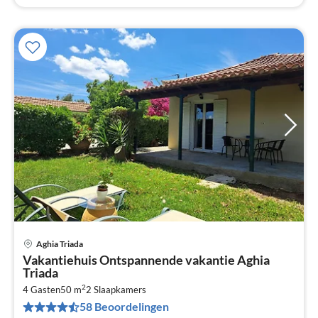
Aghia Triada
Pri
Vakantiehuis Ontspannende vakantie Aghia
va
Triada
€
2
4 Gasten
50 m
2
Slaapkamers
Pe
58 Beoordelingen
na