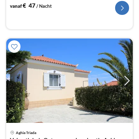
€
47
vanaf
/ Nacht
Aghia Triada
Pri