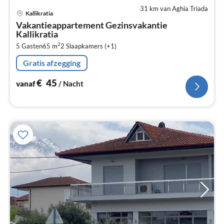
31 km van Aghia Triada
Pri
Kallikratia
va
Vakantieappartement Gezinsvakantie
€
Kallikratia
Pe
2
5 Gasten
65 m
2
Slaapkamers (+1)
na
Gratis afzegging
€
45
vanaf
/ Nacht