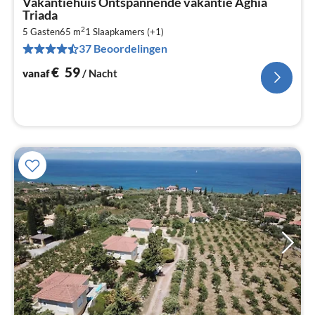
Vakantiehuis Ontspannende vakantie Aghia
va
Triada
€
2
5 Gasten
65 m
1
Slaapkamers (+1)
Pe
37 Beoordelingen
na
€
59
vanaf
/ Nacht