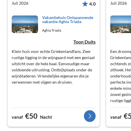
Juli 2026
Juli 2026
4.0
Vakantiehuis Ontspannende
vakantie Aghia Triada
Aghia Triada
Toon Duits
Klein huis voor echte Griekenlandfans. Zeer
Een droompl
rustige ligging in de wijngaard met een geniaal
Griekenland
uitzicht over de hele baai. Eenvoudige maar
ochtends zo
voldoende uitrusting. Ontbijtplaats onder de
zithoek. He
wijnbladeren. Vriendelijke eigenaren die je
onderhoude
verwennen met vijgen en druiven.
perfecte in
enkele minu
zowel gezin
rustige lig
auto te ber
Charokopio 
€50
€
vanaf
Nacht
vanaf
een vakanti