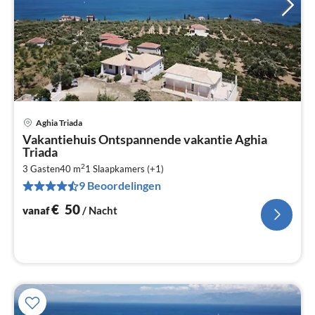
Aghia Triada
Pri
Vakantiehuis Ontspannende vakantie Aghia
va
Triada
€
2
3 Gasten
40 m
1
Slaapkamers (+1)
Pe
9 Beoordelingen
na
€
50
vanaf
/ Nacht