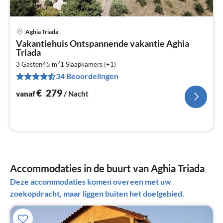
Aghia Triada
Pri
Vakantiehuis Ontspannende vakantie Aghia
va
Triada
€
2
3 Gasten
45 m
1
Slaapkamers (+1)
Pe
34 Beoordelingen
na
€
279
vanaf
/ Nacht
Accommodaties in de buurt van Aghia Triada
Deze accommodaties komen overeen met uw
zoekopdracht, maar liggen buiten het doelgebied.