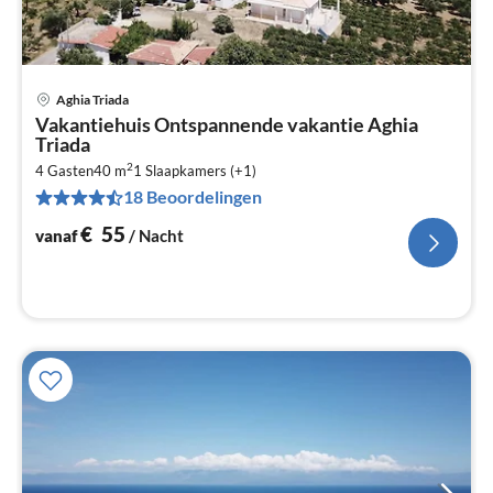
Aghia Triada
Pri
Vakantiehuis Ontspannende vakantie Aghia
va
Triada
€
2
4 Gasten
40 m
1
Slaapkamers (+1)
Pe
18 Beoordelingen
na
€
55
vanaf
/ Nacht