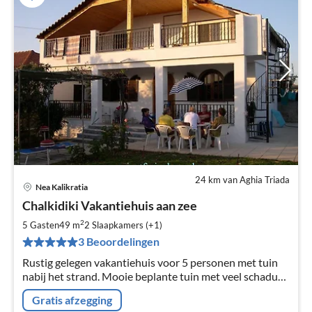
24 km van Aghia Triada
Nea Kalikratia
Pri
Chalkidiki Vakantiehuis aan zee
va
€
2
5 Gasten
49 m
2
Slaapkamers (+1)
Pe
3 Beoordelingen
na
Rustig gelegen vakantiehuis voor 5 personen met tuin
nabij het strand. Mooie beplante tuin met veel schaduw
en zon. Het huis staat aan het einde van een
Gratis afzegging
doodlopende weg. Kindvriendelijk!