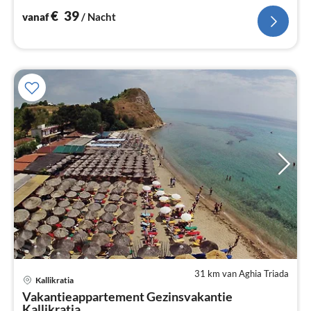
€
39
vanaf
/ Nacht
31 km van Aghia Triada
Pri
Kallikratia
va
Vakantieappartement Gezinsvakantie
€
Kallikratia