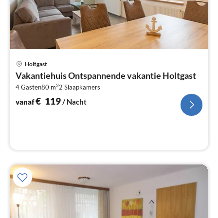
Pri
Holtgast
va
Vakantiehuis Ontspannende vakantie Holtgast
€
2
4 Gasten
80 m
2
Slaapkamers
Pe
na
€
119
vanaf
/ Nacht