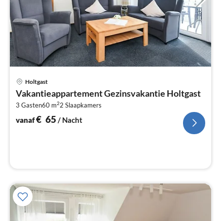
Pri
Holtgast
va
Vakantieappartement Gezinsvakantie Holtgast
€
2
3 Gasten
60 m
2
Slaapkamers
Pe
na
€
65
vanaf
/ Nacht