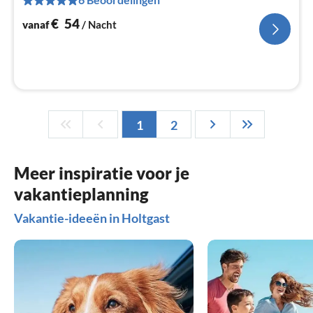
Pe
na
€
54
vanaf
/ Nacht
1
2
Meer inspiratie voor je
vakantieplanning
Vakantie-ideeën in Holtgast