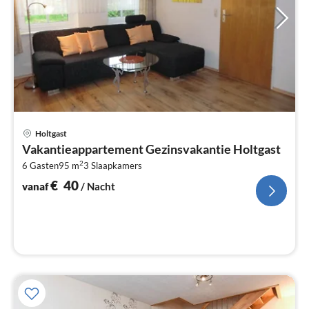
Pri
Holtgast
va
Vakantieappartement Gezinsvakantie Holtgast
€
2
6 Gasten
95 m
3
Slaapkamers
Pe
na
€
40
vanaf
/ Nacht