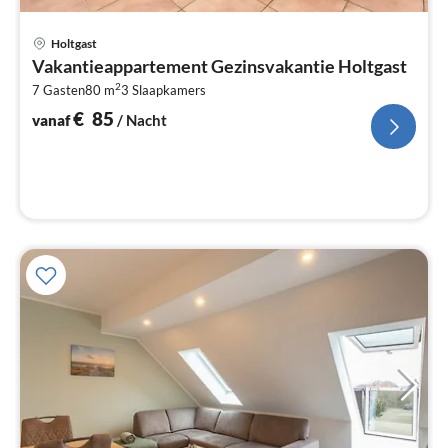
Pri
Holtgast
va
Vakantieappartement Gezinsvakantie Holtgast
€
2
7 Gasten
80 m
3
Slaapkamers
Pe
na
€
85
vanaf
/ Nacht