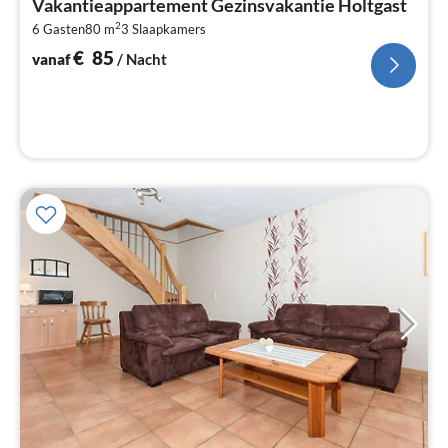
Vakantieappartement Gezinsvakantie Holtgast
€
2
6 Gasten
80 m
3
Slaapkamers
Pe
na
€
85
vanaf
/ Nacht