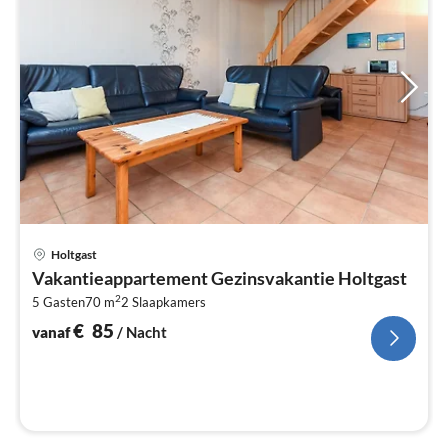
Pri
Holtgast
va
Vakantieappartement Gezinsvakantie Holtgast
€
2
5 Gasten
70 m
2
Slaapkamers
Pe
na
€
85
vanaf
/ Nacht