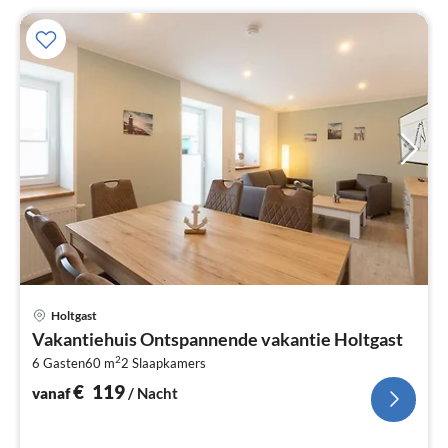
Pri
Holtgast
va
Vakantiehuis Ontspannende vakantie Holtgast
€
2
6 Gasten
60 m
2
Slaapkamers
Pe
na
€
119
vanaf
/ Nacht