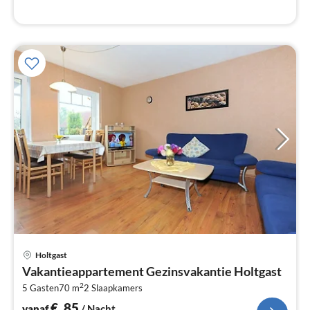
Pri
Holtgast
va
Vakantieappartement Gezinsvakantie Holtgast
€
2
5 Gasten
70 m
2
Slaapkamers
Pe
na
€
85
vanaf
/ Nacht