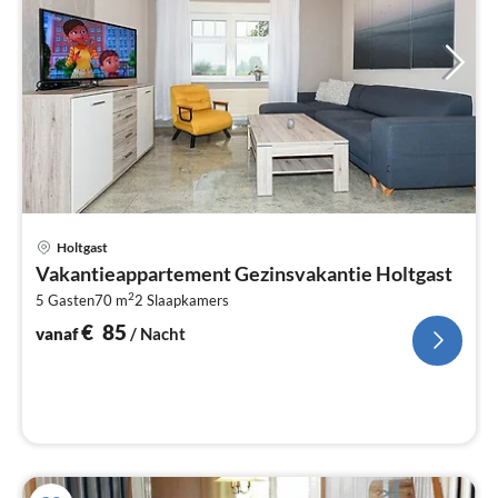
Pri
Holtgast
va
Vakantieappartement Gezinsvakantie Holtgast
€
2
5 Gasten
70 m
2
Slaapkamers
Pe
na
€
85
vanaf
/ Nacht