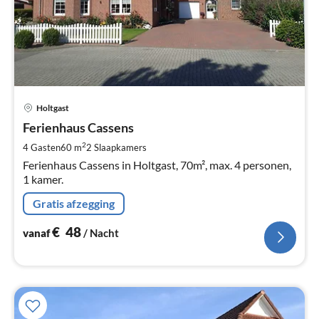
Pri
Holtgast
va
€
Ferienhaus Cassens
Pe
2
4 Gasten
60 m
2
Slaapkamers
na
Ferienhaus Cassens in Holtgast, 70m², max. 4 personen,
1 kamer.
Gratis afzegging
€
48
vanaf
/ Nacht