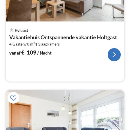
Pri
Holtgast
va
Vakantiehuis Ontspannende vakantie Holtgast
€
2
4 Gasten
70 m
1
Slaapkamers
Pe
na
€
109
vanaf
/ Nacht