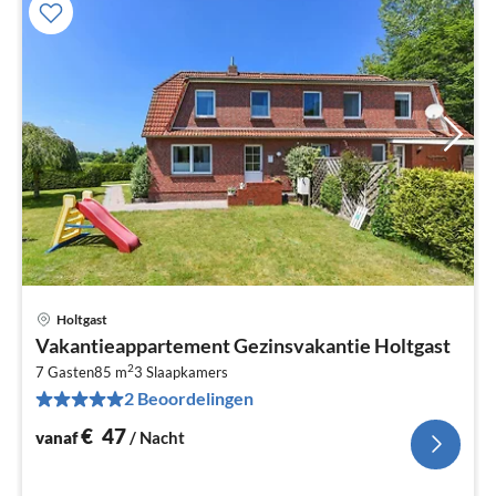
Holtgast
Pri
Vakantieappartement Gezinsvakantie Holtgast
va
2
€
7 Gasten
85 m
3
Slaapkamers
2 Beoordelingen
Pe
na
€
47
vanaf
/ Nacht