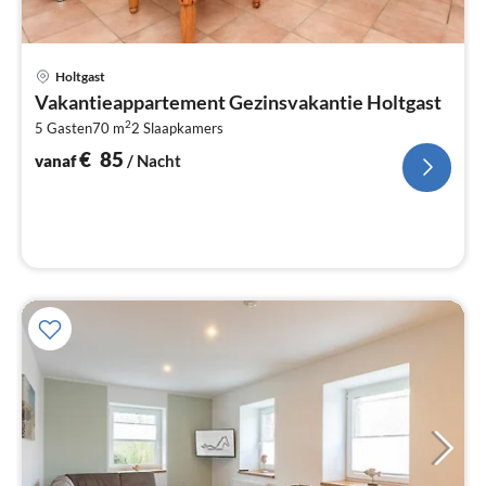
Pri
Holtgast
va
Vakantieappartement Gezinsvakantie Holtgast
€
2
5 Gasten
70 m
2
Slaapkamers
Pe
na
€
85
vanaf
/ Nacht