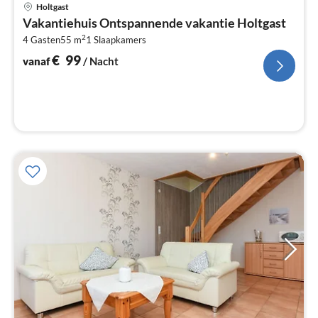
Pri
Holtgast
va
Vakantiehuis Ontspannende vakantie Holtgast
€
2
4 Gasten
55 m
1
Slaapkamers
Pe
na
€
99
vanaf
/ Nacht