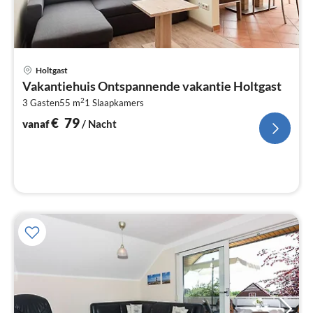
Pri
Holtgast
va
Vakantiehuis Ontspannende vakantie Holtgast
€
2
3 Gasten
55 m
1
Slaapkamers
Pe
na
€
79
vanaf
/ Nacht