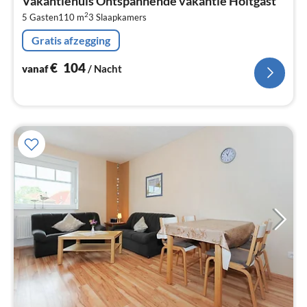
Vakantiehuis Ontspannende vakantie Holtgast
€
2
5 Gasten
110 m
3
Slaapkamers
Pe
na
Gratis afzegging
€
104
vanaf
/ Nacht