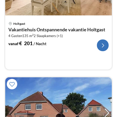
Pri
Holtgast
va
Vakantiehuis Ontspannende vakantie Holtgast
€
2
4 Gasten
135 m
2
Slaapkamers (+1)
Pe
na
€
201
vanaf
/ Nacht