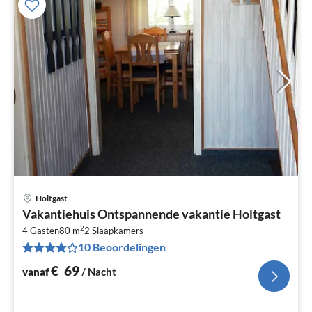
Holtgast
Pri
Vakantiehuis Ontspannende vakantie Holtgast
va
2
€
4 Gasten
80 m
2
Slaapkamers
10 Beoordelingen
Pe
na
€
69
vanaf
/ Nacht