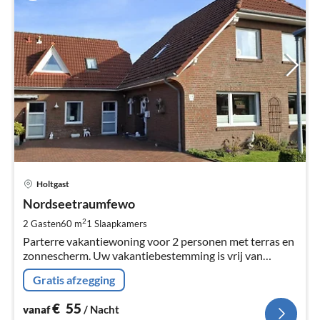
Pri
Holtgast
va
€
Nordseetraumfewo
Pe
2
2 Gasten
60 m
1
Slaapkamers
na
Parterre vakantiewoning voor 2 personen met terras en
zonnescherm. Uw vakantiebestemming is vrij van
toeristenbelasting.
Gratis afzegging
€
55
vanaf
/ Nacht