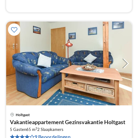
Holtgast
Pri
Vakantieappartement Gezinsvakantie Holtgast
va
2
€
5 Gasten
65 m
2
Slaapkamers
9 Beoordelingen
Pe