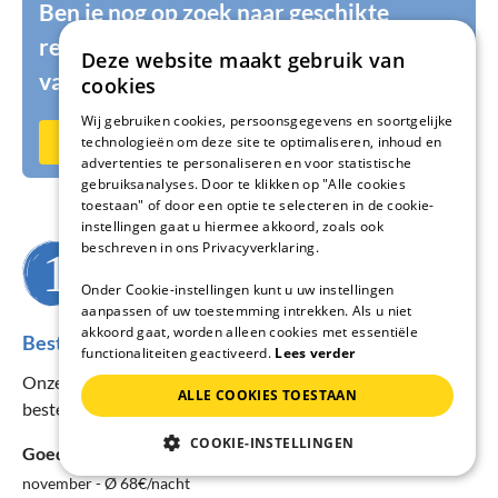
Ben je nog op zoek naar geschikte
reizigers voor je vakantiehuis of je
Deze website maakt gebruik van
vakantiewoning?
cookies
Wij gebruiken cookies, persoonsgegevens en soortgelijke
Nu op vakantiehuisnu.nl verhuren
technologieën om deze site te optimaliseren, inhoud en
advertenties te personaliseren en voor statistische
gebruiksanalyses. Door te klikken op "Alle cookies
toestaan" of door een optie te selecteren in de cookie-
instellingen gaat u hiermee akkoord, zoals ook
beschreven in ons Privacyverklaring.
Wanneer wil je reizen?
Onder Cookie-instellingen kunt u uw instellingen
aanpassen of uw toestemming intrekken. Als u niet
akkoord gaat, worden alleen cookies met essentiële
Beste reistijd voor de regio Holtgast
functionaliteiten geactiveerd.
Lees verder
Onze prijs- en beschikbaarheidsstatistieken helpen u de
ALLE COOKIES TOESTAAN
beste reistijd voor uw verblijf te vinden.
COOKIE-INSTELLINGEN
Goedkoopste maand:
november - Ø 68€/nacht