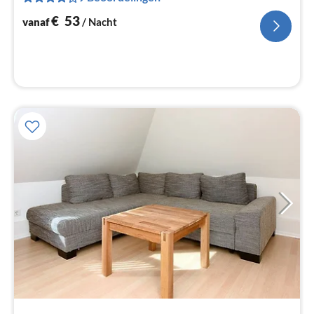
na
€
53
vanaf
/ Nacht