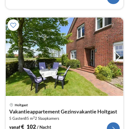
Pri
Holtgast
va
Vakantieappartement Gezinsvakantie Holtgast
€
2
5 Gasten
85 m
2
Slaapkamers
Pe
na
€
102
vanaf
/ Nacht