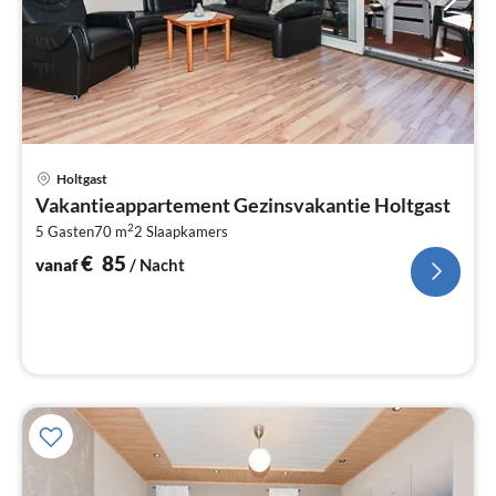
Pri
Holtgast
va
Vakantieappartement Gezinsvakantie Holtgast
€
2
5 Gasten
70 m
2
Slaapkamers
Pe
na
€
85
vanaf
/ Nacht