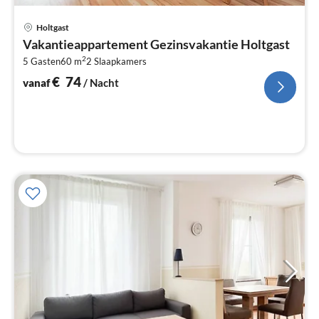
Pri
Holtgast
va
Vakantieappartement Gezinsvakantie Holtgast
€
2
5 Gasten
60 m
2
Slaapkamers
Pe
na
€
74
vanaf
/ Nacht