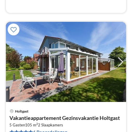
Holtgast
Pri
Vakantieappartement Gezinsvakantie Holtgast
va
2
€
5 Gasten
105 m
2
Slaapkamers
6 Beoordelingen