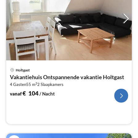
Pri
Holtgast
va
Vakantiehuis Ontspannende vakantie Holtgast
€
2
4 Gasten
55 m
2
Slaapkamers
Pe
na
€
104
vanaf
/ Nacht