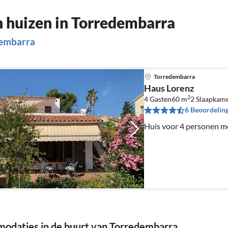
 huizen in Torredembarra
dembarra
Torredembarra
Haus Lorenz
2
4 Gasten
60 m
2
Slaapkam
6 Beoordelin
Huis voor 4 personen me
daties in de buurt van Torredembarra