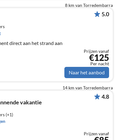
8 km van Torredembarra
5.0
ers
g
nt direct aan het strand aan
Prijzen vanaf
€125
Per nacht
Naar het aanbod
14 km van Torredembarra
4.8
annende vakantie
rs (+1)
gen
Prijzen vanaf