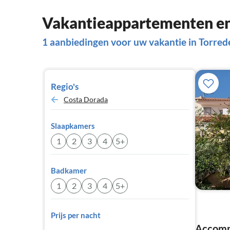
Vakantieappartementen en
1 aanbiedingen voor uw vakantie in Torre
Regio's
Costa Dorada
Slaapkamers
1
2
3
4
5+
Badkamer
1
2
3
4
5+
Prijs per nacht
Accommo