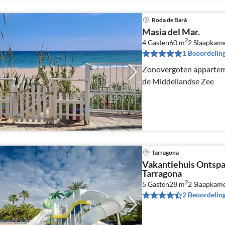
Roda de Bará
Masia del Mar.
2
4 Gasten
60 m
2
Slaapkam
1 Beoordelin
Zonovergoten apparteme
de Middellandse Zee
Tarragona
Vakantiehuis Ontsp
Tarragona
2
5 Gasten
28 m
2
Slaapkame
2 Beoordelin