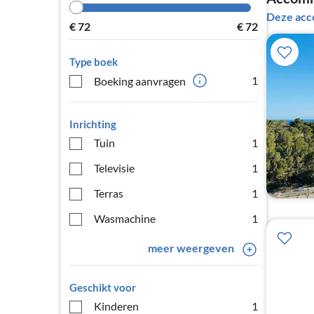
Deze acc
€
72
€
72
Type boek
1
Boeking aanvragen
Inrichting
Tuin
1
Televisie
1
Terras
1
Wasmachine
1
meer weergeven
Geschikt voor
Kinderen
1