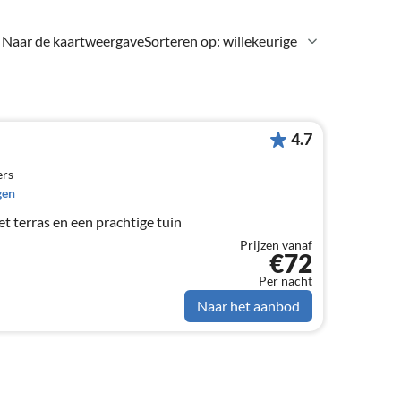
Naar de kaartweergave
Sorteren op: willekeurige
4.7
ers
gen
t terras en een prachtige tuin
Prijzen vanaf
€72
Per nacht
Naar het aanbod