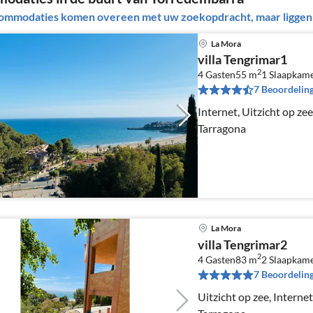
ommodaties komen overeen met uw zoekopdracht, maar liggen b
La Mora
villa Tengrimar1
2
4 Gasten
55 m
1
Slaapkam
7 Beoordelin
Internet, Uitzicht op zee,
Tarragona
La Mora
villa Tengrimar2
2
4 Gasten
83 m
2
Slaapkam
7 Beoordelin
Uitzicht op zee, Internet,