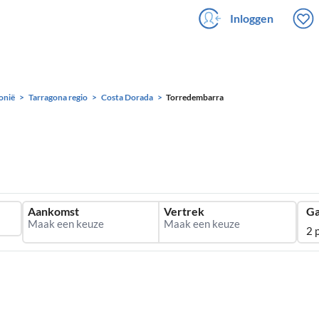
Inloggen
onië
Tarragona regio
Costa Dorada
Torredembarra
Aankomst
Vertrek
Ga
2 