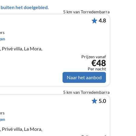
uiten het doelgebied.
5 km van Torredembarra
4.8
ers
gen
 Privé villa, La Mora,
Prijzen vanaf
€48
Per nacht
Naar het aanbod
5 km van Torredembarra
5.0
ers
gen
 Privé villa, La Mora,