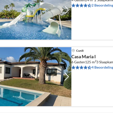
2 Beoordelin
Cunit
Casa Maria I
2
6 Gasten
125 m
3
Slaapka
4 Beoordelin