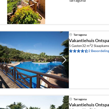
Tarragona
Tarragona
Vakantiehuis Ontspa
2
5 Gasten
32 m
2
Slaapkame
2 Beoordelin
Tarragona
Vakantiehuis Ontspa
2