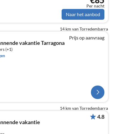
€85
Per nacht
Naar het aanbod
14 km van Torredembarra
Prijs op aanvraag
nnende vakantie Tarragona
rs (+1)
gen
14 km van Torredembarra
4.8
annende vakantie
ers