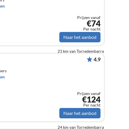
gen
Prijzen vanaf
€74
Per nacht
Naar het aanbod
21 km van Torredembarra
4.9
mers
gen
Prijzen vanaf
€124
Per nacht
Naar het aanbod
24 km van Torredembarra