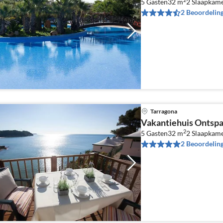
5 Gasten
32 m
2
Slaapkame
2 Beoordelin
Tarragona
Vakantiehuis Ontspa
2
5 Gasten
32 m
2
Slaapkame
2 Beoordelin