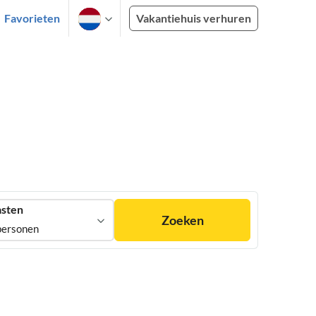
Favorieten
Vakantiehuis verhuren
sten
Zoeken
personen