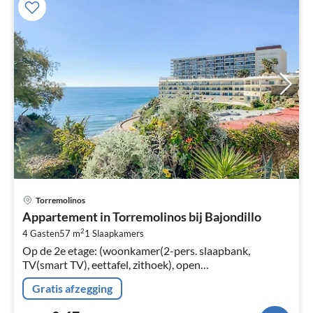
Pri
Torremolinos
va
Appartement in Torremolinos bij Bajondillo
€
2
4 Gasten
57 m
1
Slaapkamers
Pe
Op de 2e etage: (woonkamer(2-pers. slaapbank,
na
TV(smart TV), eettafel, zithoek), open
keuken(kookplaat(keramisch)
Gratis afzegging