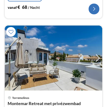
€
68
vanaf
/ Nacht
Pri
Torremolinos
va
Montemar Retreat met privézwembad
€