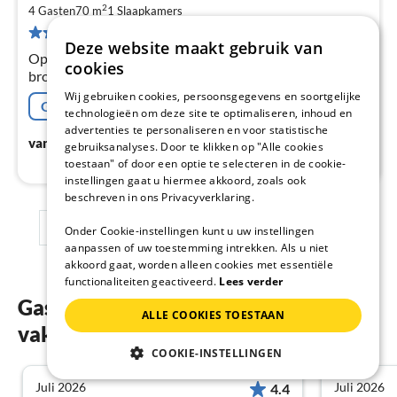
2
€
4 Gasten
70 m
1
Slaapkamers
14 Beoordelingen
Pe
Deze website maakt gebruik van
na
Op de 5e etage: (open keuken(waterkoker,
cookies
broodrooster, koffiezetapparaat, oven, magnetron,
afwasmachine, koel-/vriescombinatie, ),
Wij gebruiken cookies, persoonsgegevens en soortgelijke
Gratis afzegging
woon/eetkamer(2-pers. slaapbank, TV(smart TV)
technologieën om deze site te optimaliseren, inhoud en
advertenties te personaliseren en voor statistische
€
68
vanaf
/ Nacht
gebruiksanalyses. Door te klikken op "Alle cookies
toestaan" of door een optie te selecteren in de cookie-
instellingen gaat u hiermee akkoord, zoals ook
beschreven in ons Privacyverklaring.
1
2
3
Onder Cookie-instellingen kunt u uw instellingen
aanpassen of uw toestemming intrekken. Als u niet
akkoord gaat, worden alleen cookies met essentiële
functionaliteiten geactiveerd.
Lees verder
Gastenbeoordelingen van onze
ALLE COOKIES TOESTAAN
vakantiewoningen in Torremolinos
COOKIE-INSTELLINGEN
Juli 2026
Juli 2026
4.4