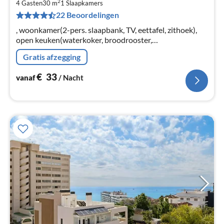
2
€
4 Gasten
30 m
1
Slaapkamers
22 Beoordelingen
Pe
na
, woonkamer(2-pers. slaapbank, TV, eettafel, zithoek),
open keuken(waterkoker, broodrooster,
koffiezetapparaat, oven, magnetron, koelkast, vriezer, ),
Gratis afzegging
slaapkamer(2-pers. bed)
€
33
vanaf
/ Nacht