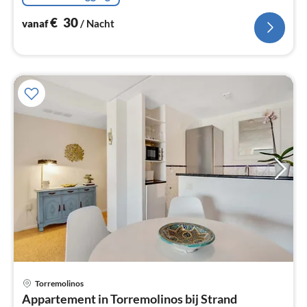
€
30
vanaf
/ Nacht
Torremolinos
Pri
Appartement in Torremolinos bij Strand
va