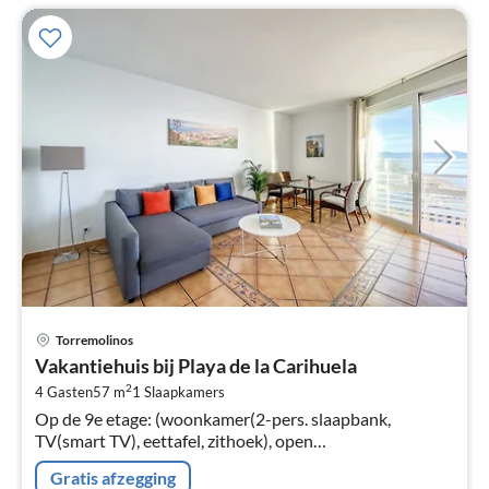
Pri
Torremolinos
va
Vakantiehuis bij Playa de la Carihuela
€
2
4 Gasten
57 m
1
Slaapkamers
Pe
Op de 9e etage: (woonkamer(2-pers. slaapbank,
na
TV(smart TV), eettafel, zithoek), open
keuken(kookplaat, waterkoker, broodrooster,
Gratis afzegging
koffiezetapparaat, magnetron, koel-/vriescombinatie...