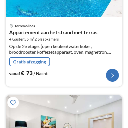
Pri
Torremolinos
va
Appartement aan het strand met terras
€
2
4 Gasten
55 m
2
Slaapkamers
Pe
Op de 2e etage: (open keuken(waterkoker,
na
broodrooster, koffiezetapparaat, oven, magnetron,
koel-/vriescombinatie, ), woon/eetkamer(2-pers.
Gratis afzegging
slaapbank, TV(smart TV)
€
73
vanaf
/ Nacht