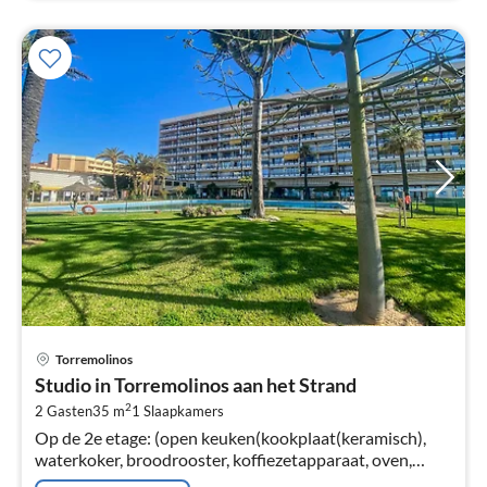
Pri
Torremolinos
va
Studio in Torremolinos aan het Strand
€
2
2 Gasten
35 m
1
Slaapkamers
Pe
Op de 2e etage: (open keuken(kookplaat(keramisch),
na
waterkoker, broodrooster, koffiezetapparaat, oven,
magnetron, koel-/vriescombinatie, , ),