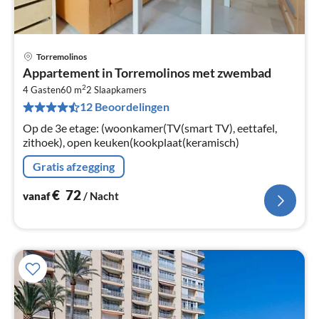
Torremolinos
Pri
Appartement in Torremolinos met zwembad
va
2
€
4 Gasten
60 m
2
Slaapkamers
12 Beoordelingen
Pe
na
Op de 3e etage: (woonkamer(TV(smart TV), eettafel,
zithoek), open keuken(kookplaat(keramisch)
Gratis afzegging
€
72
vanaf
/ Nacht