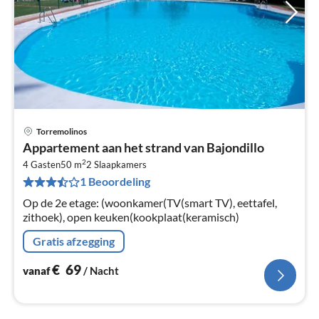
Torremolinos
Pri
Appartement aan het strand van Bajondillo
va
2
€
4 Gasten
50 m
2
Slaapkamers
1 Beoordeling
Pe
na
Op de 2e etage: (woonkamer(TV(smart TV), eettafel,
zithoek), open keuken(kookplaat(keramisch)
Gratis afzegging
€
69
vanaf
/ Nacht