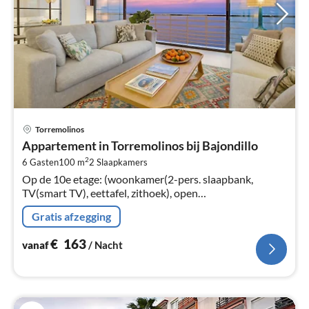
Pri
Torremolinos
va
Appartement in Torremolinos bij Bajondillo
€
2
6 Gasten
100 m
2
Slaapkamers
Pe
Op de 10e etage: (woonkamer(2-pers. slaapbank,
na
TV(smart TV), eettafel, zithoek), open
keuken(kookplaat(keramisch)
Gratis afzegging
€
163
vanaf
/ Nacht