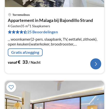
Torremolinos
Pri
Appartement in Malaga bij Bajondillo Strand
va
2
€
4 Gasten
35 m
1
Slaapkamers
25 Beoordelingen
Pe
na
, , woonkamer(2-pers. slaapbank, TV, eettafel, zithoek),
open keuken(waterkoker, broodrooster,
koffiezetapparaat, oven, magnetron, koelkast, vriezer, ),
Gratis afzegging
slaapkamer(2-pers. bed)
€
33
vanaf
/ Nacht