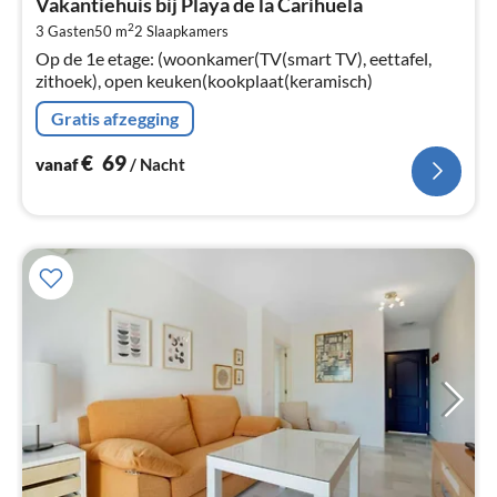
Vakantiehuis bij Playa de la Carihuela
€
2
3 Gasten
50 m
2
Slaapkamers
Pe
Op de 1e etage: (woonkamer(TV(smart TV), eettafel,
na
zithoek), open keuken(kookplaat(keramisch)
Gratis afzegging
€
69
vanaf
/ Nacht