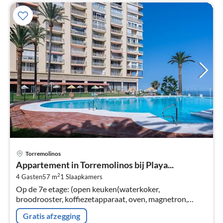
Pri
Torremolinos
va
Appartement in Torremolinos bij Playa...
€
2
4 Gasten
57 m
1
Slaapkamers
Pe
Op de 7e etage: (open keuken(waterkoker,
na
broodrooster, koffiezetapparaat, oven, magnetron,
koel-/vriescombinatie, ), woon/eetkamer(2-pers.
Gratis afzegging
slaapbank, TV(smart TV)