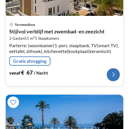
Pri
Torremolinos
va
Stijlvol verblijf met zwembad- en zeezicht
€
2
2 Gasten
51 m
1
Slaapkamers
Pe
Parterre: (woonkamer(1-pers. slaapbank, TV(smart TV),
na
eettafel, zithoek), kitchenette(kookplaat(keramisch)
Gratis afzegging
€
67
vanaf
/ Nacht