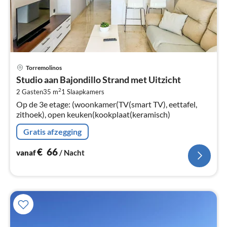
Pri
Torremolinos
va
Studio aan Bajondillo Strand met Uitzicht
€
2
2 Gasten
35 m
1
Slaapkamers
Pe
Op de 3e etage: (woonkamer(TV(smart TV), eettafel,
na
zithoek), open keuken(kookplaat(keramisch)
Gratis afzegging
€
66
vanaf
/ Nacht