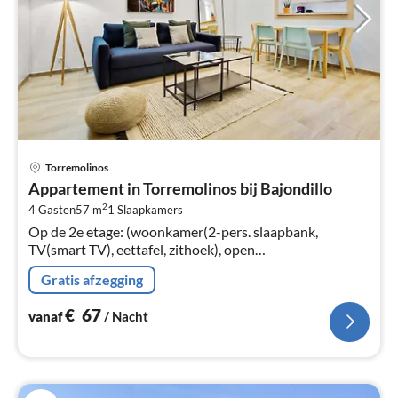
Pri
Torremolinos
va
Appartement in Torremolinos bij Bajondillo
€
2
4 Gasten
57 m
1
Slaapkamers
Pe
Op de 2e etage: (woonkamer(2-pers. slaapbank,
na
TV(smart TV), eettafel, zithoek), open
keuken(kookplaat(keramisch)
Gratis afzegging
€
67
vanaf
/ Nacht