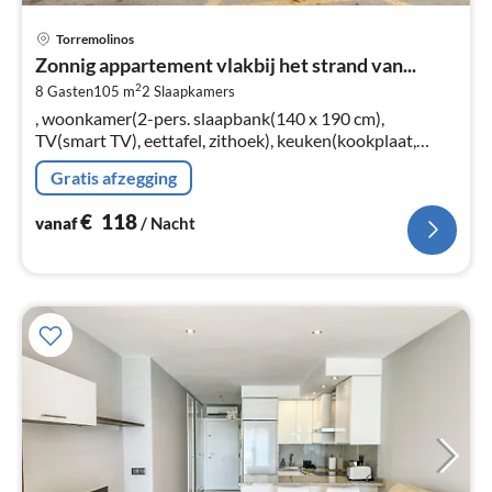
Pri
Torremolinos
va
Zonnig appartement vlakbij het strand van...
€
2
8 Gasten
105 m
2
Slaapkamers
Pe
, woonkamer(2-pers. slaapbank(140 x 190 cm),
na
TV(smart TV), eettafel, zithoek), keuken(kookplaat,
waterkoker, broodrooster, oven, magnetron,
Gratis afzegging
afwasmachine, koel-/vriescombinatie, Cit...
€
118
vanaf
/ Nacht