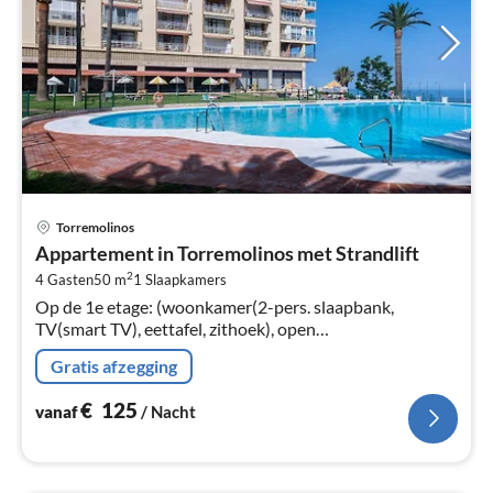
Pri
Torremolinos
va
Appartement in Torremolinos met Strandlift
€
2
4 Gasten
50 m
1
Slaapkamers
Pe
Op de 1e etage: (woonkamer(2-pers. slaapbank,
na
TV(smart TV), eettafel, zithoek), open
keuken(kookplaat(keramisch)
Gratis afzegging
€
125
vanaf
/ Nacht