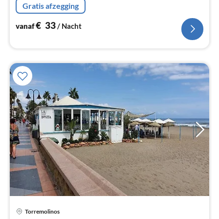
Gratis afzegging
zithoek), slaapkamer(2-pers. bed)
€
33
vanaf
/ Nacht
Torremolinos
Pri