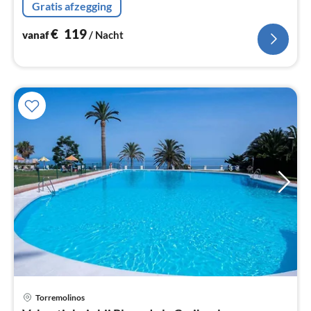
Gratis afzegging
woon/slaapkamer(2-pers.
€
119
vanaf
/ Nacht
Pri
Torremolinos
va