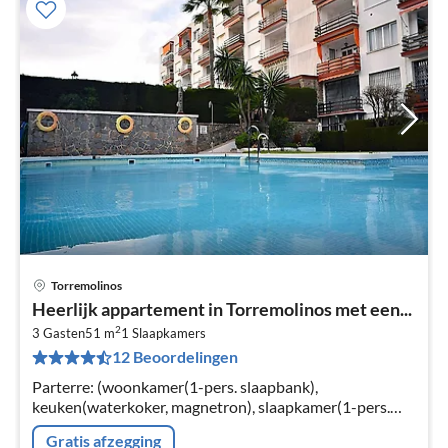
Torremolinos
Pri
Heerlijk appartement in Torremolinos met een...
va
2
€
3 Gasten
51 m
1
Slaapkamers
12 Beoordelingen
Pe
na
Parterre: (woonkamer(1-pers. slaapbank),
keuken(waterkoker, magnetron), slaapkamer(1-pers.
vouwbed, 2-pers. bed), badkamer(toilet)) garage,
Gratis afzegging
carport, 1-pers.