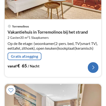
Pri
Torremolinos
va
Vakantiehuis in Torremolinos bij het strand
€
2
2 Gasten
30 m
1
Slaapkamers
Pe
Op de 8e etage: (woonkamer(2-pers. bed, TV(smart TV),
na
eettafel, zithoek), open keuken(kookplaat(keramisch)
Gratis afzegging
€
65
vanaf
/ Nacht