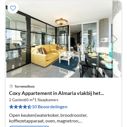
Torremolinos
Pri
Coxy Appartement in Almaria vlakbij het...
va
2
€
2 Gasten
60 m
1
Slaapkamers
10 Beoordelingen
Pe
na
Open keuken(waterkoker, broodrooster,
koffiezetapparaat, oven, magnetron,
koel-/vriescombinatie, , ), woon/eetkamer(TV, eettafel,