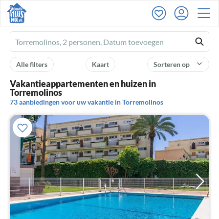
Ferienhausmiete
logo
Alle filters
Kaart
Sorteren op
Vakantieappartementen en huizen in
Torremolinos
73 aanbiedingen voor uw vakantie in Torremolinos