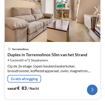
Pri
Torremolinos
va
Duplex in Torremolinos 50m van het Strand
€
2
4 Gasten
60 m
2
Slaapkamers
Pe
Op de 2e etage: (open keuken(waterkoker,
na
broodrooster, koffiezetapparaat, oven, magnetron,
koel-/vriescombinatie, ), woon/eetkamer(2-pers.
Gratis afzegging
slaapbank, TV(smart TV)
€
83
vanaf
/ Nacht