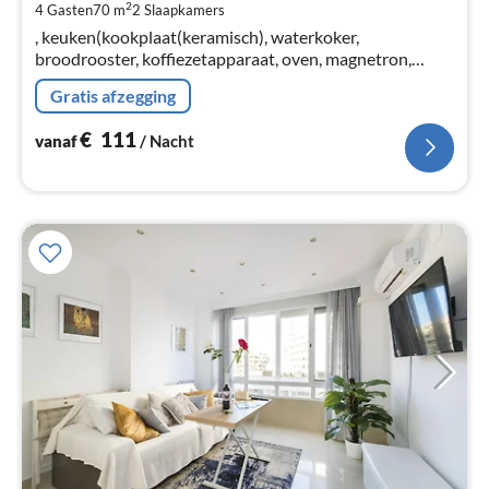
2
4 Gasten
70 m
2
Slaapkamers
Pe
, keuken(kookplaat(keramisch), waterkoker,
na
broodrooster, koffiezetapparaat, oven, magnetron,
afwasmachine, koel-/vriescombinatie, Citruspers, , ),
Gratis afzegging
woon/eetkamer(TV(smart TV)
€
111
vanaf
/ Nacht