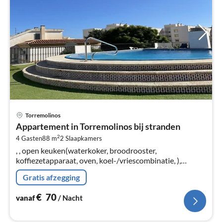
Pri
Torremolinos
va
Appartement in Torremolinos bij stranden
€
2
4 Gasten
88 m
2
Slaapkamers
Pe
, , open keuken(waterkoker, broodrooster,
na
koffiezetapparaat, oven, koel-/vriescombinatie, ),
woon/eetkamer(TV(smart TV), eettafel, zithoek),
Gratis afzegging
slaapkamer(2-pers. bed)
€
70
vanaf
/ Nacht