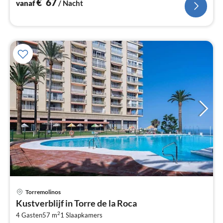
€
67
vanaf
/ Nacht
Pri
Torremolinos
va
Kustverblijf in Torre de la Roca
€
2
4 Gasten
57 m
1
Slaapkamers
Pe