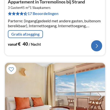
Appartement in Torremolinos bij Strand
va
2
€
3 Gasten
45 m
1
Slaapkamers
17 Beoordelingen
Pe
na
Parterre: (ingang(gedeeld met andere gasten, buitenom
bereikbaar), Internettoegang, Internettoegang,
Parkeerplaats)
Gratis afzegging
€
40
vanaf
/ Nacht