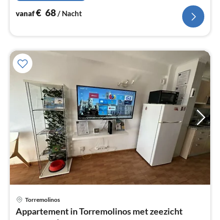
€
68
vanaf
/ Nacht
Torremolinos
Pri
Appartement in Torremolinos met zeezicht
va