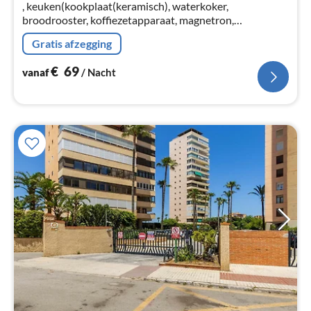
, keuken(kookplaat(keramisch), waterkoker,
na
broodrooster, koffiezetapparaat, magnetron,
koel-/vriescombinatie, , ), woon/slaapkamer(2-pers.king
Gratis afzegging
size bed(200 x 200 cm), TV(smart TV)
€
69
vanaf
/ Nacht