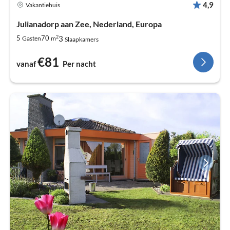
4,9
Vakantiehuis
Julianadorp aan Zee, Nederland, Europa
2
3
5
70
Gasten
m
Slaapkamers
€81
vanaf
Per nacht