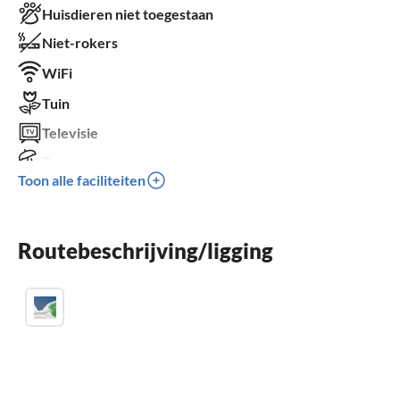
Huisdieren niet toegestaan
Niet-rokers
WiFi
Tuin
Televisie
Terras
Toon alle faciliteiten
Vaatwasser
Parkeren
Routebeschrijving/ligging
Barbecue