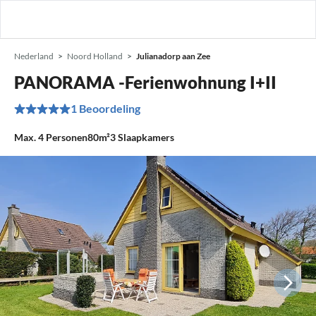
Nederland
Noord Holland
Julianadorp aan Zee
PANORAMA -Ferienwohnung I+II
1 Beoordeling
Max.
4
Personen
80m²
3
Slaapkamers