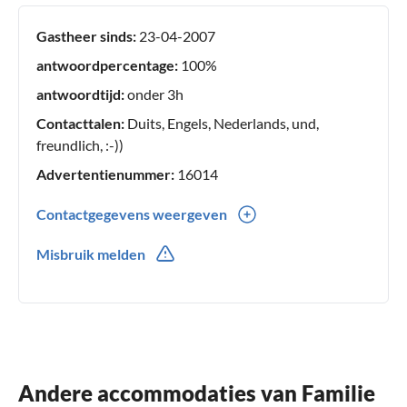
Gastheer sinds:
23-04-2007
antwoordpercentage:
100%
antwoordtijd:
onder 3h
Contacttalen:
Duits, Engels, Nederlands, und,
freundlich, :-))
Advertentienummer:
16014
Contactgegevens weergeven
0049(0) 02962 6114
Misbruik melden
0049(0) 0177 1968339
Andere accommodaties van Familie