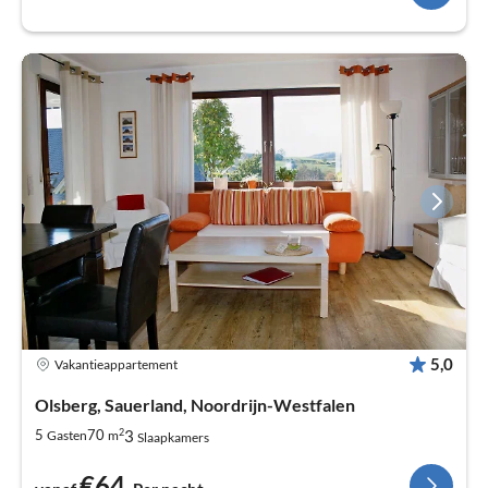
5,0
Vakantieappartement
Olsberg, Sauerland, Noordrijn-Westfalen
2
3
5
70
Gasten
m
Slaapkamers
€64