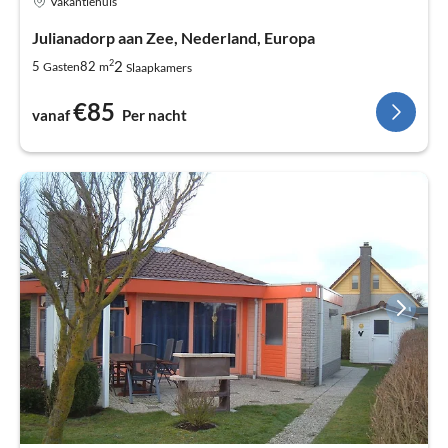
Vakantiehuis
Julianadorp aan Zee, Nederland, Europa
2
2
5
82
Gasten
m
Slaapkamers
€85
vanaf
Per nacht