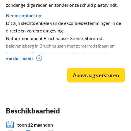
zonder geldige reden en zonder onze schuld plaatsvindt.
Neem contact op:
Dit zijn slechts enkele van de excursiebestemmingen in de
directe en verdere omgeving:
Natuurmonument Bruchhauser Steine, Sternrodt
belevenisberg in Bruchhausen met zomerrodelbaan en
Sternrodt skilift, Aqua-Olsberg / Sauerlandtherme,
verder lezen
Willingen met Ettelsberg en Hochheideturm alsmede wild-
en sprookjespark, Hochheide in Niedersfeld, Winterberg
Aanvraag versturen
met Bike Arena en Panoramabrug, Fort Fun Adventure
Land, Diemelsee, Panoramapark Kirchhundem, Karl May
Festival in Elspe. Directe aansluiting op bekende
wandelroutes zoals Uplandsteig, Winterberger Höhentour
en natuurlijk Rothaarsteig. Historisch mijnwerkerspad en
Beschikbaarheid
Golddörferweg zijn alleen hier te beleven.
toon 12 maanden