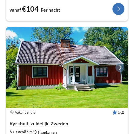
€104
vanaf
Per nacht
5,0
Vakantiehuis
Kyrkhult, zuidelijk, Zweden
2
3
6
85
Gasten
m
Slaapkamers