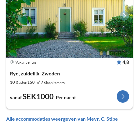
4,8
Vakantiehuis
Ryd, zuidelijk, Zweden
2
2
10
150
Gasten
m
Slaapkamers
SEK1000
vanaf
Per nacht
Alle accommodaties weergeven van Mevr. C. Stibe