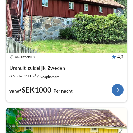
4,2
Vakantiehuis
Urshult, zuidelijk, Zweden
2
7
8
150
Gasten
m
Slaapkamers
SEK1000
vanaf
Per nacht