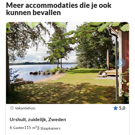
Meer accommodaties die je ook
kunnen bevallen
5,0
Vakantiehuis
Urshult, zuidelijk, Zweden
2
3
6
115
Gasten
m
Slaapkamers