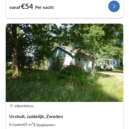
€54
vanaf
Per nacht
Vakantiehuis
Urshult, zuidelijk, Zweden
2
3
6
65
Gasten
m
Slaapkamers