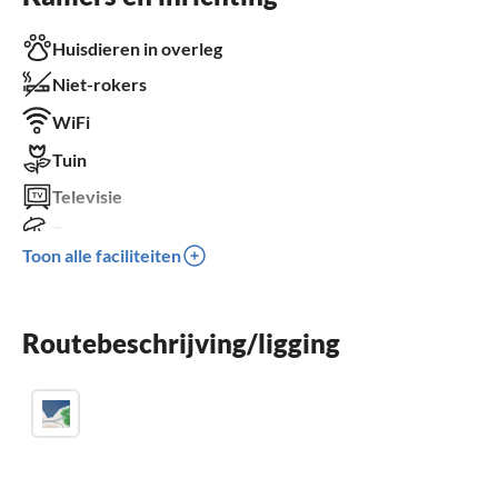
Huisdieren in overleg
Niet-rokers
WiFi
Tuin
Televisie
Terras
Toon alle faciliteiten
Vaatwasser
Wasmachine
Routebeschrijving/ligging
Sauna