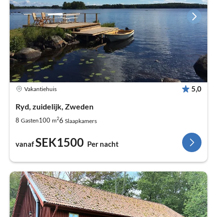
5,0
Vakantiehuis
Ryd, zuidelijk, Zweden
2
6
8
100
Gasten
m
Slaapkamers
SEK1500
vanaf
Per nacht