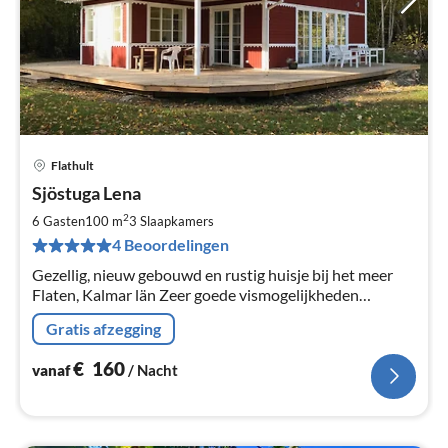
Flathult
Pri
Sjöstuga Lena
va
€
2
6 Gasten
100 m
3
Slaapkamers
Pe
4 Beoordelingen
na
Gezellig, nieuw gebouwd en rustig huisje bij het meer
Flaten, Kalmar län Zeer goede vismogelijkheden
Binnenkort meer foto's!!!)
Gratis afzegging
€
160
vanaf
/ Nacht