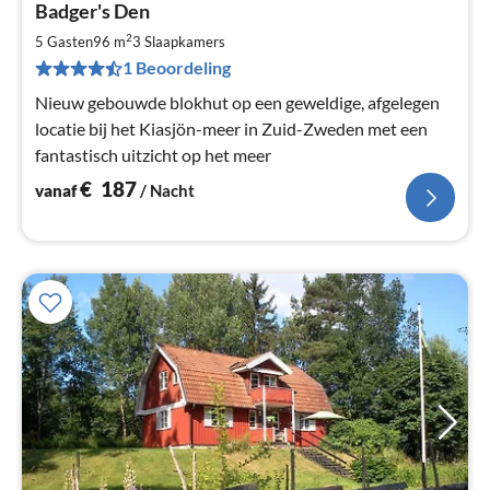
Badger's Den
va
€
2
5 Gasten
96 m
3
Slaapkamers
Pe
1 Beoordeling
na
Nieuw gebouwde blokhut op een geweldige, afgelegen
locatie bij het Kiasjön-meer in Zuid-Zweden met een
fantastisch uitzicht op het meer
€
187
vanaf
/ Nacht