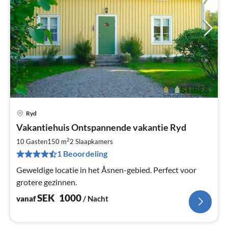
Ryd
Pri
Vakantiehuis Ontspannende vakantie Ryd
va
S
2
10 Gasten
150 m
2
Slaapkamers
Pe
1 Beoordeling
na
Geweldige locatie in het Åsnen-gebied. Perfect voor
grotere gezinnen.
SEK
1000
vanaf
/ Nacht