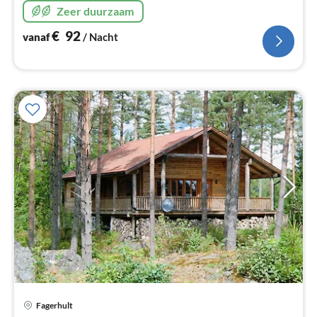
wilde deel van Småland. Complete prijs met sauna, kano,
Zeer duurzaam
fietsen, schoonmaak, hout!
€
92
vanaf
/ Nacht
Fagerhult
Pri