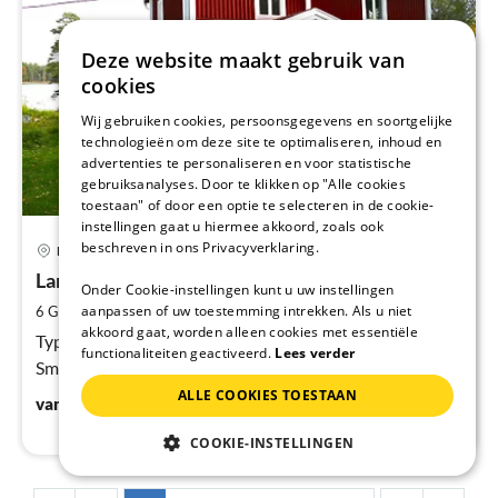
Deze website maakt gebruik van
cookies
Wij gebruiken cookies, persoonsgegevens en soortgelijke
technologieën om deze site te optimaliseren, inhoud en
advertenties te personaliseren en voor statistische
gebruiksanalyses. Door te klikken op "Alle cookies
toestaan" of door een optie te selecteren in de cookie-
instellingen gaat u hiermee akkoord, zoals ook
Pri
beschreven in ons Privacyverklaring.
Fagerhult
va
€
Landhuis
Onder Cookie-instellingen kunt u uw instellingen
Pe
2
aanpassen of uw toestemming intrekken. Als u niet
6 Gasten
120 m
3
Slaapkamers
na
akkoord gaat, worden alleen cookies met essentiële
Typisch Zweeds huis direct aan het meer Kiasjön in
functionaliteiten geactiveerd.
Lees verder
Smaland, Zuid-Zweden met 2 buurhuizen.
ALLE COOKIES TOESTAAN
€
200
vanaf
/ Nacht
COOKIE-INSTELLINGEN