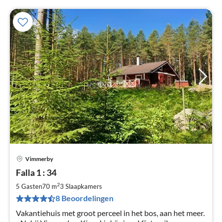
Vimmerby
Pri
Falla 1 : 34
va
€
2
5 Gasten
70 m
3
Slaapkamers
Pe
8 Beoordelingen
na
Vakantiehuis met groot perceel in het bos, aan het meer.