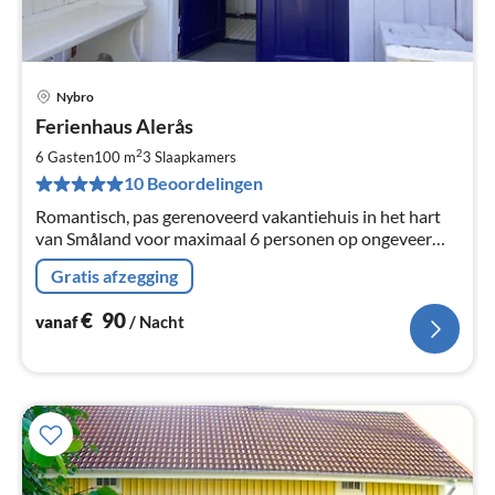
Nybro
Pri
Ferienhaus Alerås
va
€
2
6 Gasten
100 m
3
Slaapkamers
Pe
10 Beoordelingen
na
Romantisch, pas gerenoveerd vakantiehuis in het hart
van Småland voor maximaal 6 personen op ongeveer
3000 m² perceel met zonneterras in een rustige
Gratis afzegging
omgeving.
€
90
vanaf
/ Nacht