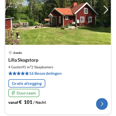
Aseda
Pri
Lilla Skogstorp
va
€
2
4 Gasten
95 m
2
Slaapkamers
Pe
16 Beoordelingen
na
Gratis afzegging
Duurzaam
€
101
vanaf
/ Nacht