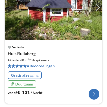
Vetlanda
Pri
Huis Rullaberg
va
€
2
4 Gasten
68 m
2
Slaapkamers
Pe
4 Beoordelingen
na
Gratis afzegging
Duurzaam
€
131
vanaf
/ Nacht