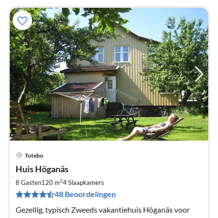
Totebo
Pri
Huis Höganäs
va
€
2
8 Gasten
120 m
4
Slaapkamers
Pe
48 Beoordelingen
na
Gezellig, typisch Zweeds vakantiehuis Höganäs voor