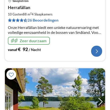
Sävsjöström
Pri
Herrafällan
va
€
2
10 Gasten
88 m
4
Slaapkamers
Pe
26 Beoordelingen
na
Onze Herrafällan biedt een unieke natuurervaring met
volledige eenzaamheid in de bossen van Småland. Voor
een complete prijs met schoonmaak, fietsen, kano/boot,
Zeer duurzaam
sauna, hout, etc
€
92
vanaf
/ Nacht