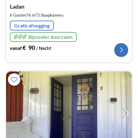
va
€
Ladan
Pe
2
6 Gasten
76 m
3
Slaapkamers
na
Gratis afzegging
Bijzonder duurzaam
€
90
vanaf
/ Nacht