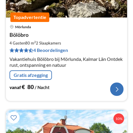
Topadvertentie
Mörlunda
Pri
Bölöbro
va
€
2
4 Gasten
80 m
2
Slaapkamers
Pe
4 Beoordelingen
na
Vakantiehuis Bölöbro bij Mörlunda, Kalmar Län Ontdek
rust, ontspanning en natuur
Gratis afzegging
€
80
vanaf
/ Nacht
10%