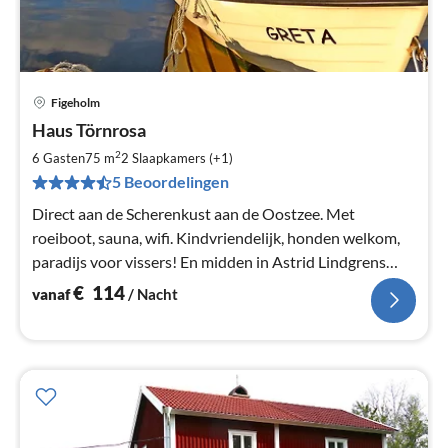
Figeholm
Pri
Haus Törnrosa
va
€
2
6 Gasten
75 m
2
Slaapkamers (+1)
Pe
5 Beoordelingen
na
Direct aan de Scherenkust aan de Oostzee. Met
roeiboot, sauna, wifi. Kindvriendelijk, honden welkom,
paradijs voor vissers! En midden in Astrid Lindgrens
Småland, slechts 50 km van Vimmerby.
€
114
vanaf
/ Nacht