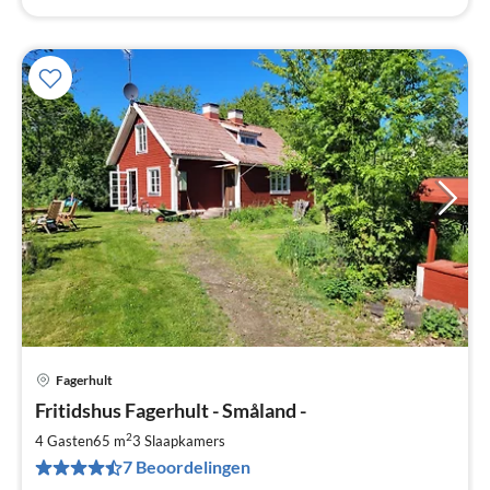
Fagerhult
Pri
Fritidshus Fagerhult - Småland -
va
€
2
4 Gasten
65 m
3
Slaapkamers
Pe
7 Beoordelingen
na