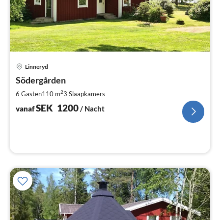
Pri
Linneryd
va
S
Södergården
Pe
2
6 Gasten
110 m
3
Slaapkamers
na
SEK
1200
vanaf
/ Nacht