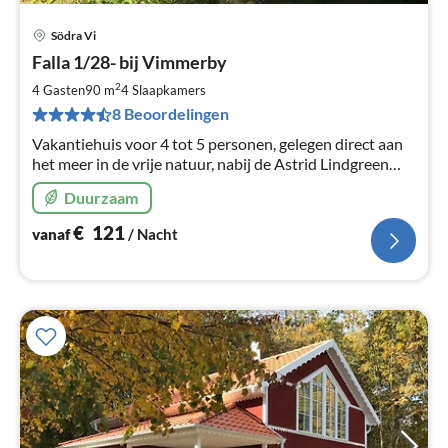
Södra Vi
Pri
Falla 1/28- bij Vimmerby
va
€
2
4 Gasten
90 m
4
Slaapkamers
Pe
8 Beoordelingen
na
Vakantiehuis voor 4 tot 5 personen, gelegen direct aan
het meer in de vrije natuur, nabij de Astrid Lindgreen
Wereld van Vimmerby / Kisa. Ca. 65 km naar de Oostzee
Duurzaam
en Linköping
€
121
vanaf
/ Nacht