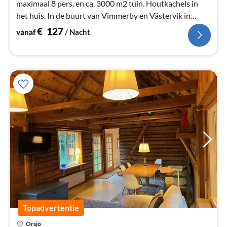
maximaal 8 pers. en ca. 3000 m2 tuin. Houtkachels in
het huis. In de buurt van Vimmerby en Västervik in
Småland met boot en WLAN.
€
127
vanaf
/ Nacht
Topadvertentie
Pri
Örsjö