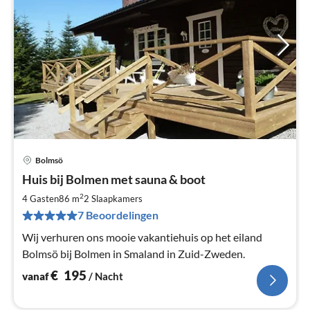
Bolmsö
Pri
Huis bij Bolmen met sauna & boot
va
€
2
4 Gasten
86 m
2
Slaapkamers
Pe
7 Beoordelingen
na
Wij verhuren ons mooie vakantiehuis op het eiland
Bolmsö bij Bolmen in Smaland in Zuid-Zweden.
€
195
vanaf
/ Nacht