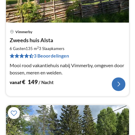
Vimmerby
Pri
Zweeds huis Alsta
va
€
2
6 Gasten
135 m
3
Slaapkamers
Pe
3 Beoordelingen
na
Mooi rood vakantiehuis nabij Vimmerby, omgeven door
bossen, meren en weiden.
€
149
vanaf
/ Nacht