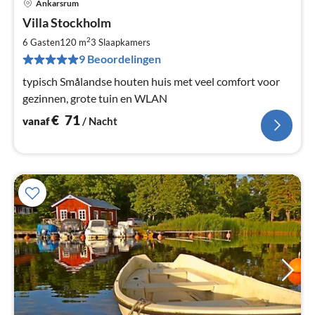
Ankarsrum
Pri
Villa Stockholm
va
€
2
6 Gasten
120 m
3
Slaapkamers
Pe
9 Beoordelingen
na
typisch Smålandse houten huis met veel comfort voor
gezinnen, grote tuin en WLAN
€
71
vanaf
/ Nacht