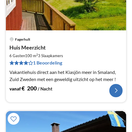
Fagerhult
Pri
Huis Meerzicht
va
€
2
6 Gasten
100 m
3
Slaapkamers
Pe
1 Beoordeling
na
Vakantiehuis direct aan het Kiasjön meer in Smaland,
Zuid Zweden met een geweldig uitzicht op het meer !
€
200
vanaf
/ Nacht