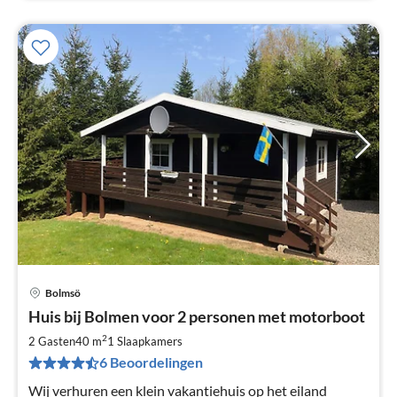
Bolmsö
Pri
Huis bij Bolmen voor 2 personen met motorboot
va
€
2
2 Gasten
40 m
1
Slaapkamers
Pe
6 Beoordelingen
na
Wij verhuren een klein vakantiehuis op het eiland