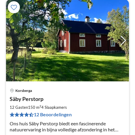
Korsberga
Pri
Säby Perstorp
va
€
2
12 Gasten
150 m
4
Slaapkamers
Pe
12 Beoordelingen
na
Ons huis Säby Perstorp biedt een fascinerende
natuurervaring in bijna volledige afzondering in het