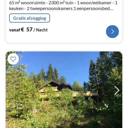
65 m² woonruimte - 2300 m² tuin - 1 woon/eetkamer - 1
keuken - 2 tweepersoonskamers 1 eenpersoonsbed
kamer ???? - 1 badkamer/douche + WC - Meer 1 km -
Gratis afzegging
Vissen - Fietsen, zwemmen, wandelen
€
57
vanaf
/ Nacht