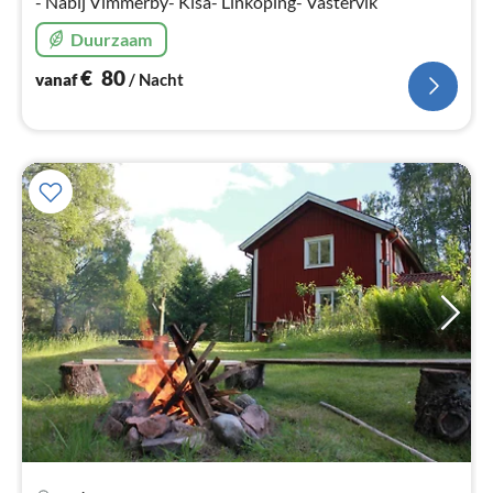
- Nabij Vimmerby- Kisa- Linköping- Västervik
Duurzaam
€
80
vanaf
/ Nacht