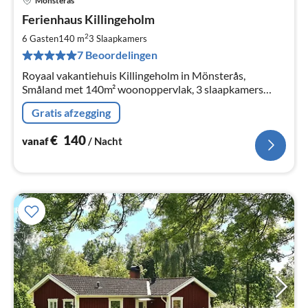
Mönsterås
Pri
Ferienhaus Killingeholm
va
€
2
6 Gasten
140 m
3
Slaapkamers
Pe
7 Beoordelingen
na
Royaal vakantiehuis Killingeholm in Mönsterås,
Småland met 140m² woonoppervlak, 3 slaapkamers
voor 6 personen.
Gratis afzegging
€
140
vanaf
/ Nacht