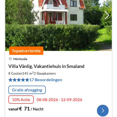
Topadvertentie
Mörlunda
Pri
Villa Vänlig, Vakantiehuis in Smaland
va
€
2
8 Gasten
145 m
3
Slaapkamers
Pe
17 Beoordelingen
na
Gratis afzegging
10% Actie
08-08-2026 - 12-09-2026
€
71
vanaf
/ Nacht