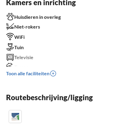
Kamers en inrichting
Huisdieren in overleg
Niet-rokers
WiFi
Tuin
Televisie
Terras
Toon alle faciliteiten
Vaatwasser
Wasmachine
Routebeschrijving/ligging
Parkeren