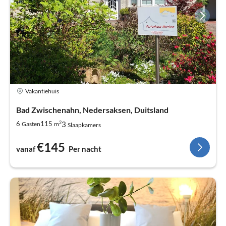
Vakantiehuis
Bad Zwischenahn, Nedersaksen, Duitsland
2
3
6
115
Gasten
m
Slaapkamers
€145
vanaf
Per nacht