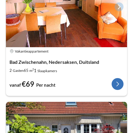
Vakantieappartement
Bad Zwischenahn, Nedersaksen, Duitsland
2
1
2
65
Gasten
m
Slaapkamers
€69
vanaf
Per nacht