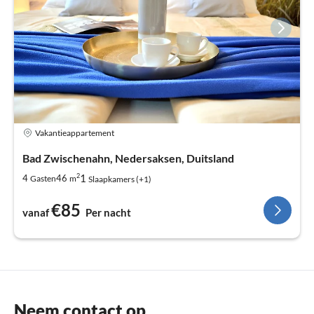
Vakantieappartement
Bad Zwischenahn, Nedersaksen, Duitsland
2
1
4
46
Gasten
m
Slaapkamers (+1)
€85
vanaf
Per nacht
Neem contact op