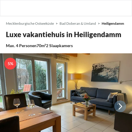
Mecklenburgische Ostseeküste
Bad Doberan & Umland
Heiligendamm
Luxe vakantiehuis in Heiligendamm
Max.
4
Personen
70m²
2
Slaapkamers
5%