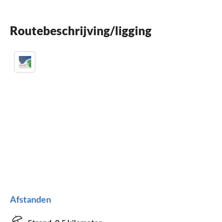
Haard
Parkeren
Routebeschrijving/ligging
Afstanden