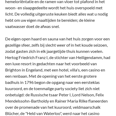
hemeloriëntatie en de ramen van vloer tot plafond in het
woon- en slaapgedeelte wordt het huis overspoeld met
licht. De volledig uitgeruste keuken biedt alles wat u nodig
hebt om uw eigen maaltijden te bereiden; de kleine
vaatwasser doet de afwas snel.
De eigen open haard en sauna van het huis zorgen voor een
gezellige sfeer, zelfs bij slecht weer of in het koude seizoen,
zodat gasten zich in elk jaargetijde thuis kunnen voelen.
Hertog Friedrich Franz I, de stichter van Heiligendamm, had
een luxe resort in gedachten naar het voorbeeld van
Brighton in Engeland, met een hotel, villa's, een casino en
een renbaan. Met de opening van het eerste grotere
badhuis in 1796 begon de opgang naar een eersteklas
kuuroord, en de toenmalige party society liet zich niet
onbetuigd: de Russische tsaar Peter I, Lord Nelson, Felix
Mendelssohn-Bartholdy en Rainer Maria Rilke flaneerden
over de promenade van het kuuroord, veldmaarschalk
Blücher, de "Held van Waterloo", werd naar het casino