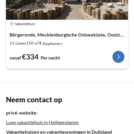
Vakantiehuis
Börgerende, Mecklenburgische Ostseeküste, Oostzee
2
4
11
150
Gasten
m
Slaapkamers
€334
vanaf
Per nacht
Neem contact op
privé-website:
Luxe vakantiehuis in Heiligendamm
Vakantiehuizen en vakantiewoningen in Duitsland