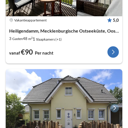
5,0
Vakantieappartement
Heiligendamm, Mecklenburgische Ostseeküste, Oostzee
2
1
3
48
Gasten
m
Slaapkamers (+1)
€90
vanaf
Per nacht