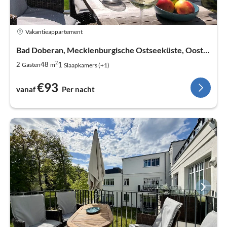
Vakantieappartement
Bad Doberan, Mecklenburgische Ostseeküste, Oostzee
2
1
2
48
Gasten
m
Slaapkamers (+1)
€93
vanaf
Per nacht