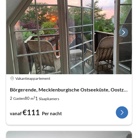
Vakantieappartement
Börgerende, Mecklenburgische Ostseeküste, Oostzee
2
1
2
80
Gasten
m
Slaapkamers
€111
vanaf
Per nacht