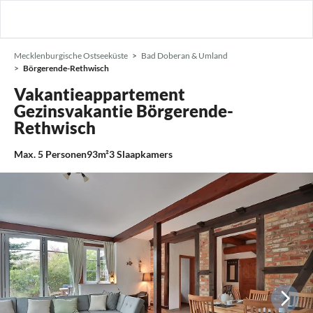
Mecklenburgische Ostseeküste
Bad Doberan & Umland
Börgerende-Rethwisch
Vakantieappartement
Gezinsvakantie Börgerende-
Rethwisch
Max.
5
Personen
93m²
3
Slaapkamers