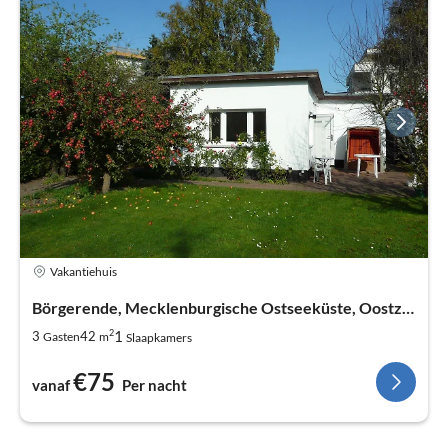
Vakantiehuis
Börgerende, Mecklenburgische Ostseeküste, Oostzee
2
1
3
42
Gasten
m
Slaapkamers
€75
vanaf
Per nacht