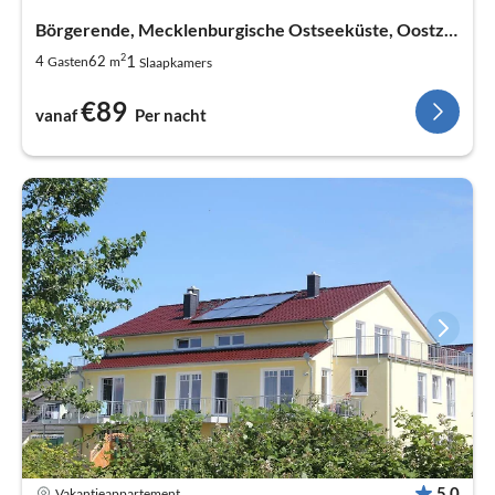
Börgerende, Mecklenburgische Ostseeküste, Oostzee
2
1
4
62
Gasten
m
Slaapkamers
€89
vanaf
Per nacht
5,0
Vakantieappartement