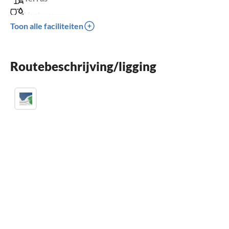
Vaatwasser
Toon alle faciliteiten
Wasmachine
Kinderbed
Routebeschrijving/ligging
Kinderen welkom