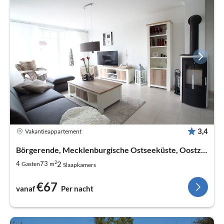
3,4
Vakantieappartement
Börgerende, Mecklenburgische Ostseeküste, Oostzee
2
2
4
73
Gasten
m
Slaapkamers
€67
vanaf
Per nacht