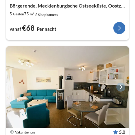
Börgerende, Mecklenburgische Ostseeküste, Oostzee
2
2
5
75
Gasten
m
Slaapkamers
€68
vanaf
Per nacht
5,0
Vakantiehuis