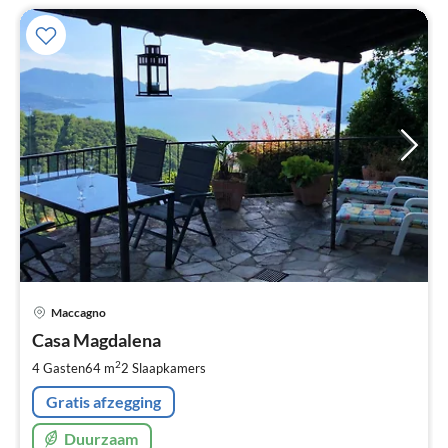
Pri
Maccagno
va
€
Casa Magdalena
Pe
2
4 Gasten
64 m
2
Slaapkamers
na
Gratis afzegging
Duurzaam