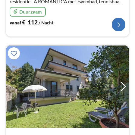
residentie LA ROMANTICA met zwembad, tennisbaan,
privé garage en twee terrassen met fantastisch uitzicht
Duurzaam
op het meer en panorama!
€
112
vanaf
/ Nacht