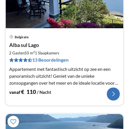
Belgirate
Pri
Alba sul Lago
va
€
2
2 Gasten
50 m
1
Slaapkamers
Pe
13 Beoordelingen
na
Appartement met fantastisch uitzicht op zee en een
panoramisch uitzicht! Geniet van de unieke
zonsopgangen over het meer en de ideale locatie voor
uw vakantie.
€
110
vanaf
/ Nacht