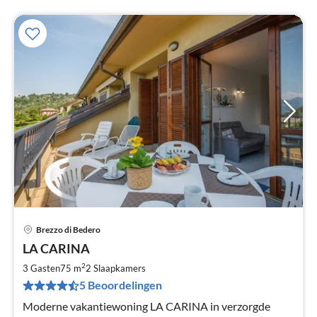
Brezzo di Bedero
Pri
LA CARINA
va
€
2
3 Gasten
75 m
2
Slaapkamers
Pe
5 Beoordelingen
na
Moderne vakantiewoning LA CARINA in verzorgde