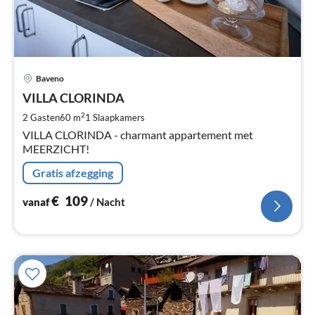
Pri
Baveno
va
€
VILLA CLORINDA
Pe
2
2 Gasten
60 m
1
Slaapkamers
na
VILLA CLORINDA - charmant appartement met
MEERZICHT!
Gratis afzegging
€
109
vanaf
/ Nacht