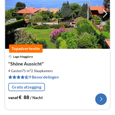
Topadvertentie
Lago Maggiore
Pri
"Shöne Aussicht"
va
€
2
4 Gasten
75 m
2
Slaapkamers
Pe
9 Beoordelingen
na
Gratis afzegging
€
88
vanaf
/ Nacht