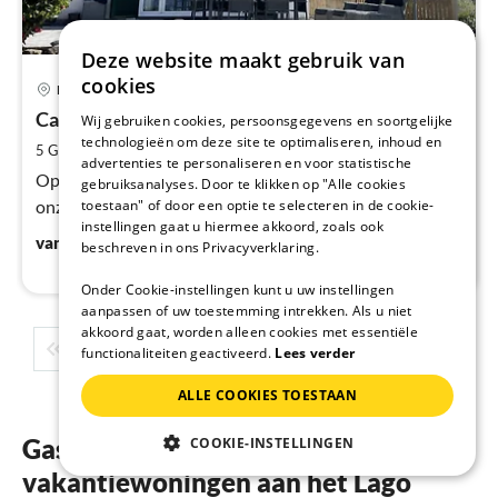
Deze website maakt gebruik van
Pri
cookies
Brezzo di Bedero
va
€
Casa “Shalom"
Wij gebruiken cookies, persoonsgegevens en soortgelijke
technologieën om deze site te optimaliseren, inhoud en
Pe
2
5 Gasten
49 m
3
Slaapkamers
advertenties te personaliseren en voor statistische
na
Op het mooi verzorgde park ‘Villagio Olandese’ staat
gebruiksanalyses. Door te klikken op "Alle cookies
toestaan" of door een optie te selecteren in de cookie-
onze casa “Shalom”.
instellingen gaat u hiermee akkoord, zoals ook
€
100
vanaf
/ Nacht
beschreven in ons Privacyverklaring.
Onder Cookie-instellingen kunt u uw instellingen
aanpassen of uw toestemming intrekken. Als u niet
akkoord gaat, worden alleen cookies met essentiële
1
2
3
4
5
...
functionaliteiten geactiveerd.
Lees verder
ALLE COOKIES TOESTAAN
Gastenbeoordelingen van onze
COOKIE-INSTELLINGEN
vakantiewoningen aan het Lago