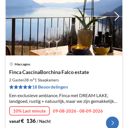
Maccagno
Pri
Finca CascinaBorchina Falco estate
va
€
2
2 Gasten
38 m
1
Slaapkamers
Pe
18 Beoordelingen
na
Een exclusieve ambiance, Finca met DREAM LAKE,
landgoed, rustig + natuurlijk, maar we zijn gemakkelijk
bereikbaar met de auto. Gewoon beter vakantie met
10% Last minute
09-08-2026 - 08-09-2026
eerste opening april 2017.
€
136
vanaf
/ Nacht