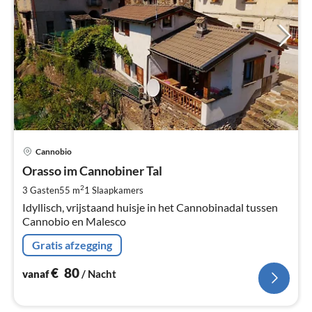
Pri
Cannobio
va
€
Orasso im Cannobiner Tal
Pe
2
3 Gasten
55 m
1
Slaapkamers
na
Idyllisch, vrijstaand huisje in het Cannobinadal tussen
Cannobio en Malesco
Gratis afzegging
€
80
vanaf
/ Nacht