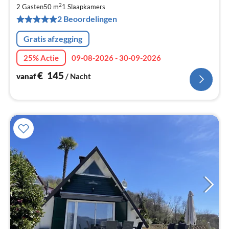
€
2
2 Gasten
50 m
1
Slaapkamers
Pe
2 Beoordelingen
na
Gratis afzegging
25% Actie
09-08-2026 - 30-09-2026
€
145
vanaf
/ Nacht