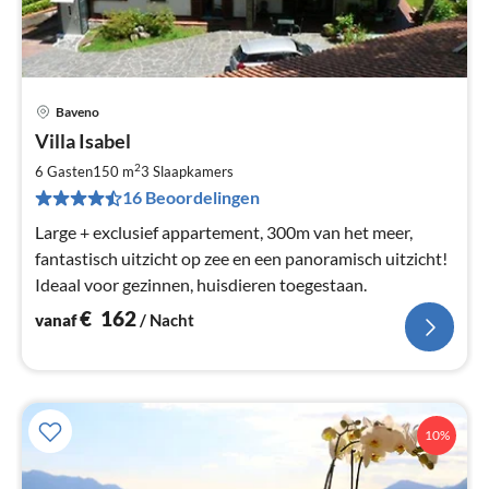
Baveno
Pri
Villa Isabel
va
€
2
6 Gasten
150 m
3
Slaapkamers
Pe
16 Beoordelingen
na
Large + exclusief appartement, 300m van het meer,
fantastisch uitzicht op zee en een panoramisch uitzicht!
Ideaal voor gezinnen, huisdieren toegestaan.
€
162
vanaf
/ Nacht
10%