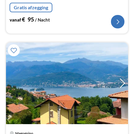
Gratis afzegging
€
95
vanaf
/ Nacht
Magognino