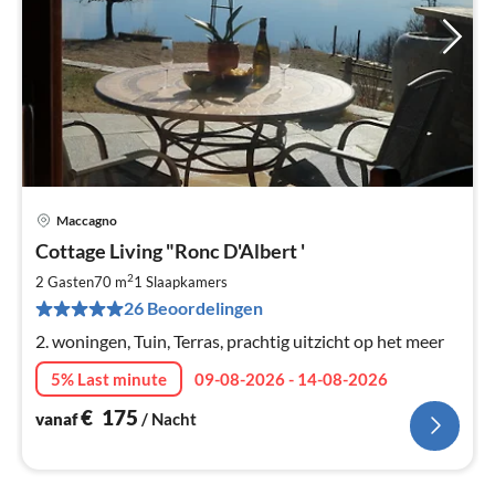
Maccagno
Pri
Cottage Living "Ronc D'Albert '
va
€
2
2 Gasten
70 m
1
Slaapkamers
Pe
26 Beoordelingen
na
2. woningen, Tuin, Terras, prachtig uitzicht op het meer
5% Last minute
09-08-2026 - 14-08-2026
€
175
vanaf
/ Nacht