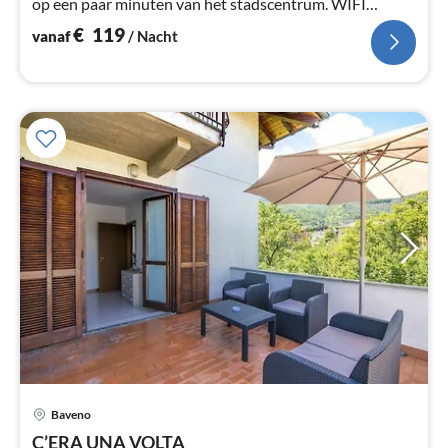
op een paar minuten van het stadscentrum. WIFI
INTERNET + garage inbegrepen
€
119
vanaf
/ Nacht
Baveno
Pri
C’ERA UNA VOLTA