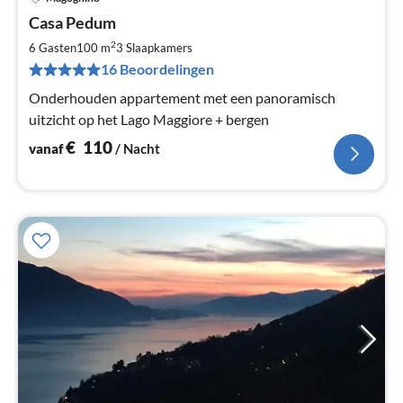
Pri
Casa Pedum
va
€
2
6 Gasten
100 m
3
Slaapkamers
Pe
16 Beoordelingen
na
Onderhouden appartement met een panoramisch
uitzicht op het Lago Maggiore + bergen
€
110
vanaf
/ Nacht