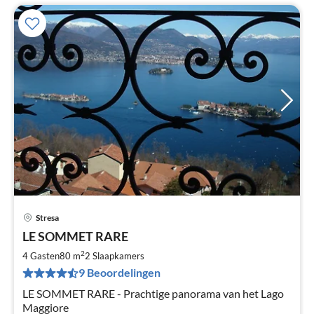
Stresa
Pri
LE SOMMET RARE
va
€
2
4 Gasten
80 m
2
Slaapkamers
Pe
9 Beoordelingen
na
LE SOMMET RARE - Prachtige panorama van het Lago
Maggiore