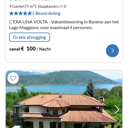
va
€
2
4 Gasten
75 m
1
Slaapkamers (+1)
Pe
1 Beoordeling
na
C’ERA UNA VOLTA - Vakantiewoning in Baveno aan het
Lago Maggiore, voor maximaal 4 personen.
Gratis afzegging
€
100
vanaf
/ Nacht