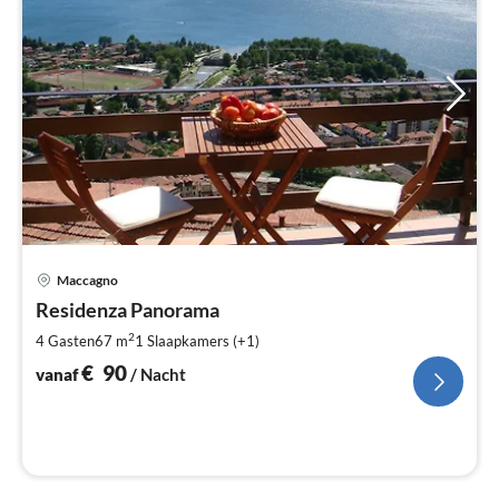
Pri
Maccagno
va
€
Residenza Panorama
Pe
2
4 Gasten
67 m
1
Slaapkamers (+1)
na
€
90
vanaf
/ Nacht