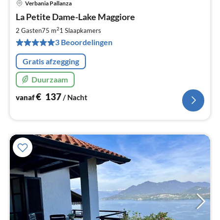
Verbania Pallanza
Pri
La Petite Dame-Lake Maggiore
va
€
2
2 Gasten
75 m
1
Slaapkamers
Pe
3 Beoordelingen
na
Gratis afzegging
Duurzaam
€
137
vanaf
/ Nacht