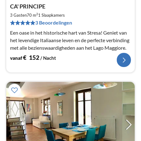
Pri
CA' PRINCIPE
va
€
2
3 Gasten
70 m
1
Slaapkamers
Pe
3 Beoordelingen
na
Een oase in het historische hart van Stresa! Geniet van
het levendige Italiaanse leven en de perfecte verbinding
met alle bezienswaardigheden aan het Lago Maggiore.
€
152
vanaf
/ Nacht