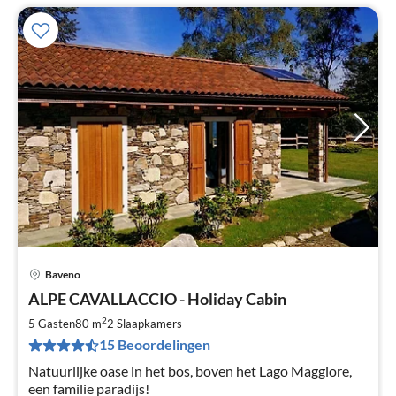
Baveno
Pri
ALPE CAVALLACCIO - Holiday Cabin
va
€
2
5 Gasten
80 m
2
Slaapkamers
Pe
15 Beoordelingen
na
Natuurlijke oase in het bos, boven het Lago Maggiore,
een familie paradijs!