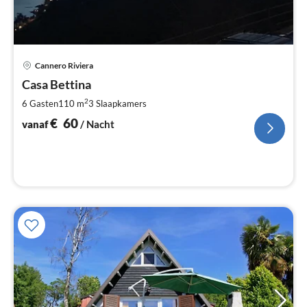
Pri
Cannero Riviera
va
€
Casa Bettina
Pe
2
6 Gasten
110 m
3
Slaapkamers
na
€
60
vanaf
/ Nacht