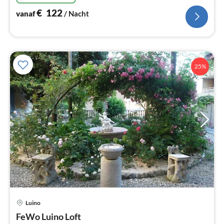
€
122
vanaf
/ Nacht
25%
Luino
Pri
FeWo Luino Loft
va