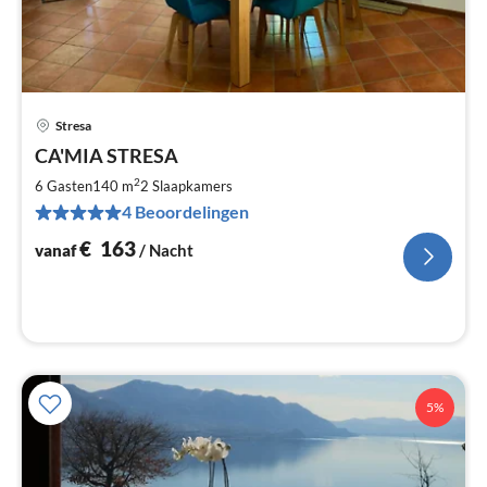
Stresa
Pri
CA'MIA STRESA
va
€
2
6 Gasten
140 m
2
Slaapkamers
Pe
4 Beoordelingen
na
€
163
vanaf
/ Nacht
5%