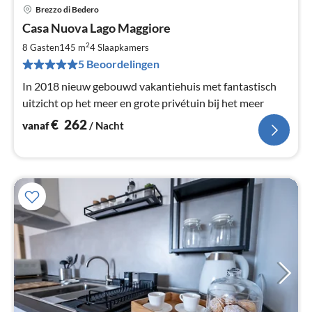
Brezzo di Bedero
Pri
Casa Nuova Lago Maggiore
va
€
2
8 Gasten
145 m
4
Slaapkamers
Pe
5 Beoordelingen
na
In 2018 nieuw gebouwd vakantiehuis met fantastisch
uitzicht op het meer en grote privétuin bij het meer
€
262
vanaf
/ Nacht