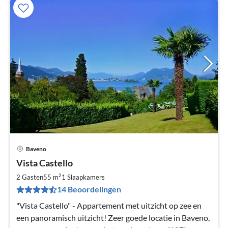
Baveno
Pri
Vista Castello
va
€
2
2 Gasten
55 m
1
Slaapkamers
Pe
14 Beoordelingen
na
"Vista Castello" - Appartement met uitzicht op zee en
een panoramisch uitzicht! Zeer goede locatie in Baveno,