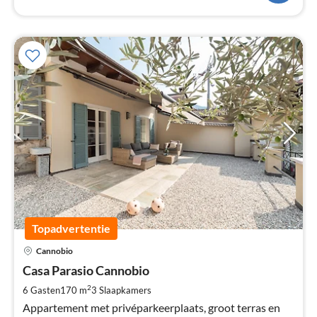
Topadvertentie
Pri
Cannobio
va
€
Casa Parasio Cannobio
Pe
2
6 Gasten
170 m
3
Slaapkamers
na
Appartement met privéparkeerplaats, groot terras en