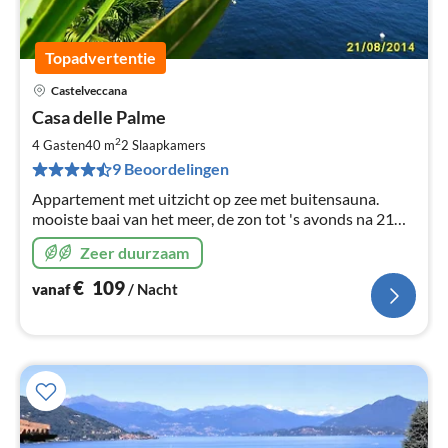
Topadvertentie
Castelveccana
Pri
Casa delle Palme
va
€
2
4 Gasten
40 m
2
Slaapkamers
Pe
9 Beoordelingen
na
Appartement met uitzicht op zee met buitensauna.
mooiste baai van het meer, de zon tot 's avonds na 21
uur Dalende vlakke strand, met een zeer schone water
Zeer duurzaam
€
109
vanaf
/ Nacht