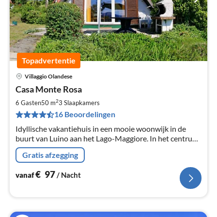
Topadvertentie
Villaggio Olandese
Pri
Casa Monte Rosa
va
€
2
6 Gasten
50 m
3
Slaapkamers
Pe
16 Beoordelingen
na
Idyllische vakantiehuis in een mooie woonwijk in de
buurt van Luino aan het Lago-Maggiore. In het centrum
heeft een zwembad en een kinderbad, een tennisbaan,
Gratis afzegging
minigolf, restaurant, speeltuin.
€
97
vanaf
/ Nacht