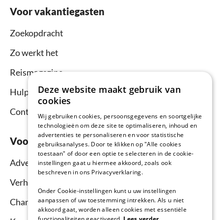
Voor vakantiegasten
Zoekopdracht
Zo werkt het
Reismagazine
Deze website maakt gebruik van
Hulpcentrum vakantiegangers
cookies
Contact
Wij gebruiken cookies, persoonsgegevens en soortgelijke
technologieën om deze site te optimaliseren, inhoud en
advertenties te personaliseren en voor statistische
Voor verhuurders
gebruiksanalyses. Door te klikken op "Alle cookies
toestaan" of door een optie te selecteren in de cookie-
Adverteren en verhuren
instellingen gaat u hiermee akkoord, zoals ook
beschreven in ons Privacyverklaring.
Verhuurdersgids
Onder Cookie-instellingen kunt u uw instellingen
aanpassen of uw toestemming intrekken. Als u niet
Channel Manager
akkoord gaat, worden alleen cookies met essentiële
functionaliteiten geactiveerd.
Lees verder