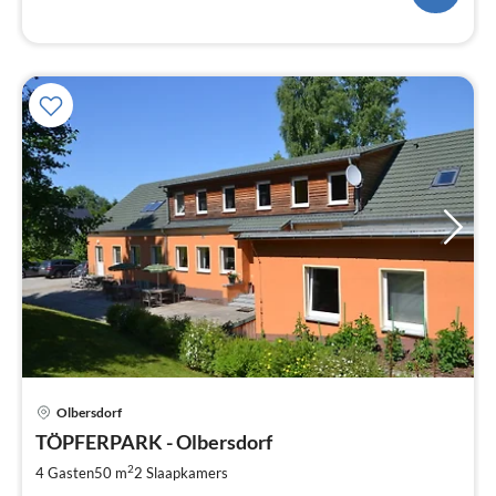
Pri
Olbersdorf
va
€
TÖPFERPARK - Olbersdorf
Pe
2
4 Gasten
50 m
2
Slaapkamers
na