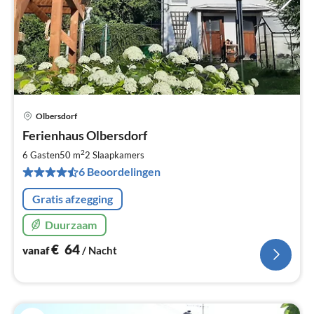
Olbersdorf
Pri
Ferienhaus Olbersdorf
va
€
2
6 Gasten
50 m
2
Slaapkamers
Pe
6 Beoordelingen
na
Gratis afzegging
Duurzaam
€
64
vanaf
/ Nacht