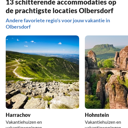
13 schitterende accommodaties op
de prachtigste locaties Olbersdorf
Andere favoriete regio's voor jouw vakantie in
Olbersdorf
Harrachov
Hohnstein
Vakantiehuizen en
Vakantiehuizen en
vakantiewoningen
vakantiewoningen