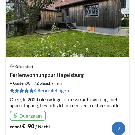
Olbersdorf
Pri
Ferienwohnung zur Hagelsburg
va
€
2
4 Gasten
80 m
2
Slaapkamers
Pe
4 Beoordelingen
na
Onze, in 2024 nieuw ingerichte vakantiewoning, met
aparte ingang, bevindt zich op een zeer rustige locatie, in
het plaatsje Olbersdorf, de poort naar het Zittauer
Duurzaam
Gebergte.
€
90
vanaf
/ Nacht