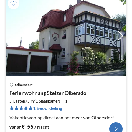
Olbersdorf
Pri
Ferienwohnung Stelzer Olbersdo
va
€
2
5 Gasten
75 m
1
Slaapkamers (+1)
Pe
1 Beoordeling
na
Vakantiewoning direct aan het meer van Olbersdorf
€
55
vanaf
/ Nacht