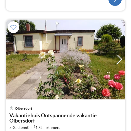
Olbersdorf
Pri
Vakantiehuis Ontspannende vakantie
va
Olbersdorf
€
2
5 Gasten
60 m
1
Slaapkamers
Pe