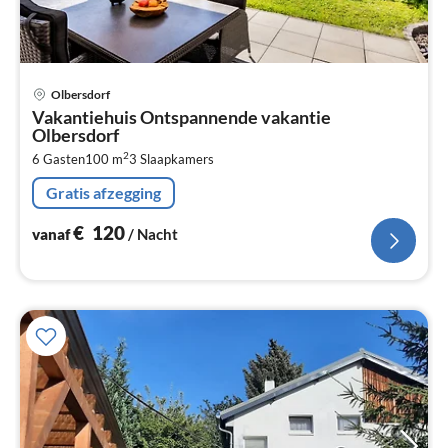
Pri
Olbersdorf
va
Vakantiehuis Ontspannende vakantie
€
Olbersdorf
Pe
2
6 Gasten
100 m
3
Slaapkamers
na
Gratis afzegging
€
120
vanaf
/ Nacht