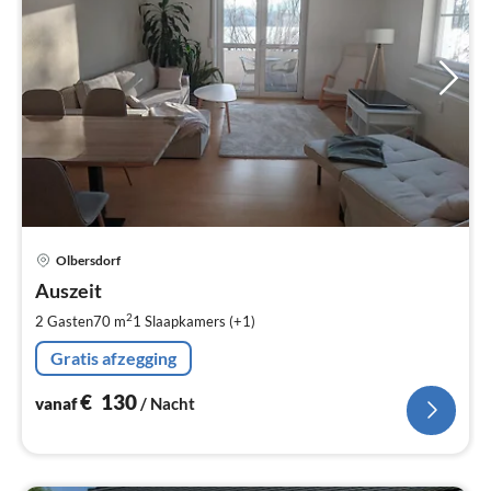
Pri
Olbersdorf
va
€
Auszeit
Pe
2
2 Gasten
70 m
1
Slaapkamers (+1)
na
Gratis afzegging
€
130
vanaf
/ Nacht