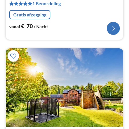
1 Beoordeling
na
Gratis afzegging
€
70
vanaf
/ Nacht