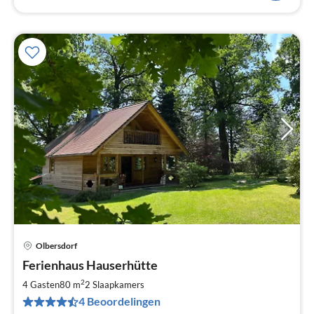
Olbersdorf
Pri
Ferienhaus Hauserhütte
va
€
2
4 Gasten
80 m
2
Slaapkamers
Pe
4 Beoordelingen
na