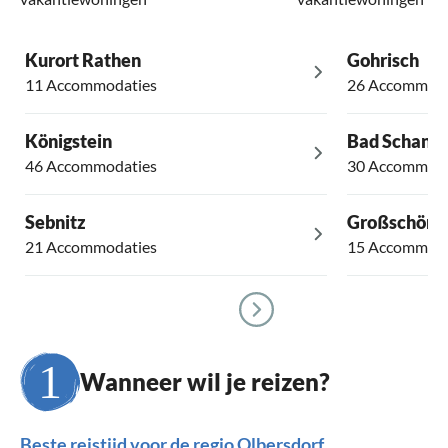
Kurort Rathen
Gohrisch
11 Accommodaties
26 Accommoda
Königstein
Bad Schand
46 Accommodaties
30 Accommoda
Sebnitz
Großschöna
21 Accommodaties
15 Accommoda
Wanneer wil je reizen?
Beste reistijd voor de regio Olbersdorf