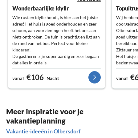
Wonderbaarlijke Idyllr
Topuitrus
Wie rust en idylle houdt, is hier aan het juiste
Wij hebben
adres! Het huis is goed onderhouden en zeer
doorgebrach
schoon, aan voorzieningen heeft het ons aan
Olbersdorf.
niets ontbroken. De tuin is prachtig en ligt aan
goed uitger
de rand van het bos. Perfect voor kleine
bereikbaar.
kinderen!
Zittauer sm
De gastheren zijn super aardig en zeer begaan
Het huisje 
dat alles in orde is.
bezienswaa
Station Bertsdorf is slechts enkele minuten
verhuurders
€106
€
lopen en ook met de auto ben je snel in de
hadden onz
vanaf
Nacht
vanaf
wandelgebieden.
hebben ons
Dus al met al een absolute aanbeveling!
gevoeld en 
Meer inspiratie voor je
vakantieplanning
Vakantie-ideeën in Olbersdorf