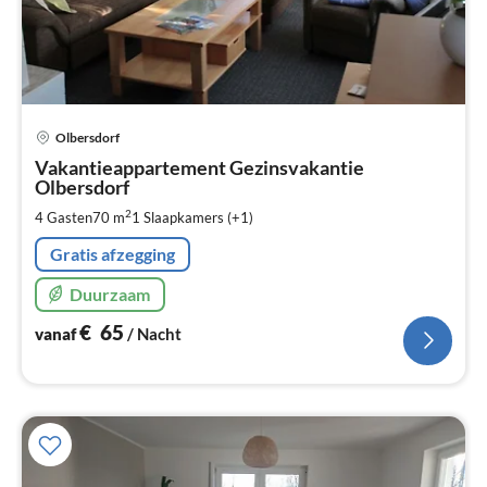
Pri
Olbersdorf
va
€
Vakantieappartement Gezinsvakantie
Olbersdorf
Pe
na
2
4 Gasten
70 m
1
Slaapkamers (+1)
Gratis afzegging
Duurzaam
€
65
vanaf
/ Nacht