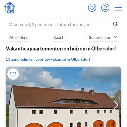
Ferienhausmiete
logo
Alle filters
Kaart
Sorteren op
Vakantieappartementen en huizen in Olbersdorf
13 aanbiedingen voor uw vakantie in Olbersdorf