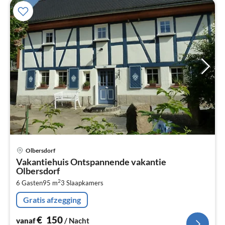
Pri
Olbersdorf
va
Vakantiehuis Ontspannende vakantie
€
Olbersdorf
Pe
2
6 Gasten
95 m
3
Slaapkamers
na
Gratis afzegging
€
150
vanaf
/ Nacht