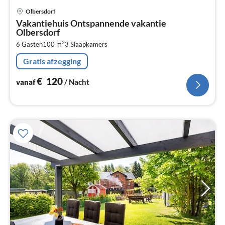
Pri
Olbersdorf
va
Vakantiehuis Ontspannende vakantie
€
Olbersdorf
Pe
2
6 Gasten
100 m
3
Slaapkamers
na
Gratis afzegging
€
120
vanaf
/ Nacht