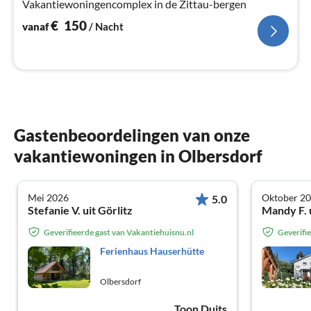
Vakantiewoningencomplex in de Zittau-bergen
€
150
vanaf
/ Nacht
Gastenbeoordelingen van onze
vakantiewoningen in Olbersdorf
Mei 2026
Oktober 2
5.0
Stefanie V. uit Görlitz
Mandy F. 
Geverifieerde gast van Vakantiehuisnu.nl
Geverifi
Ferienhaus Hauserhütte
Olbersdorf
Toon Duits