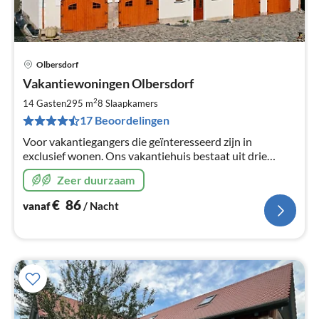
Olbersdorf
Pri
Vakantiewoningen Olbersdorf
va
€
2
14 Gasten
295 m
8
Slaapkamers
Pe
17 Beoordelingen
na
Voor vakantiegangers die geïnteresseerd zijn in
exclusief wonen. Ons vakantiehuis bestaat uit drie
aparte vakantiewoningen voor respectievelijk 4, 4 en 6
Zeer duurzaam
personen.
€
86
vanaf
/ Nacht