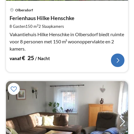
Pri
Olbersdorf
va
€
Ferienhaus Hilke Henschke
Pe
2
8 Gasten
150 m
2
Slaapkamers
na
Vakantiehuis Hilke Henschke in Olbersdorf biedt ruimte
voor 8 personen met 150 m² woonoppervlakte en 2
kamers.
€
25
vanaf
/ Nacht