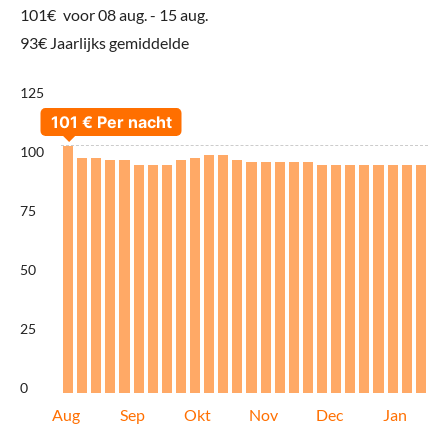
101€
voor 08 aug. - 15 aug.
93€ Jaarlijks gemiddelde
125
100
75
50
25
0
Aug
Sep
Okt
Nov
Dec
Jan