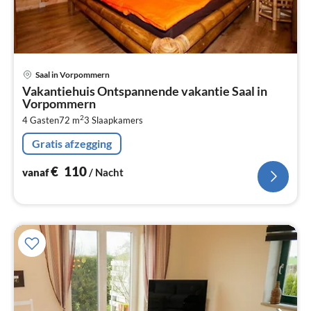
Pri
Saal in Vorpommern
va
Vakantiehuis Ontspannende vakantie Saal in
€
Vorpommern
Pe
2
4 Gasten
72 m
3
Slaapkamers
na
Gratis afzegging
€
110
vanaf
/ Nacht