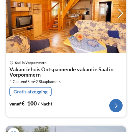
Pri
Saal in Vorpommern
va
Vakantiehuis Ontspannende vakantie Saal in
€
Vorpommern
Pe
2
4 Gasten
65 m
2
Slaapkamers
na
Gratis afzegging
€
100
vanaf
/ Nacht