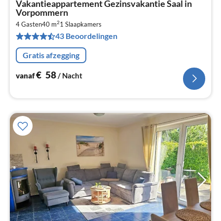
Vakantieappartement Gezinsvakantie Saal in
va
Vorpommern
€
2
4 Gasten
40 m
1
Slaapkamers
Pe
43 Beoordelingen
na
Gratis afzegging
€
58
vanaf
/ Nacht