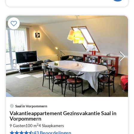
Saal in Vorpommern
Pri
Vakantieappartement Gezinsvakantie Saal in
va
Vorpommern
€
2
9 Gasten
100 m
4
Slaapkamers
Pe
43 Beoordelingen