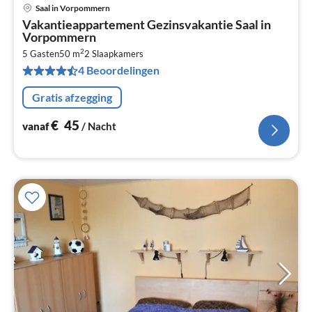
Saal in Vorpommern
Pri
Vakantieappartement Gezinsvakantie Saal in
va
Vorpommern
€
2
5 Gasten
50 m
2
Slaapkamers
Pe
4 Beoordelingen
na
Gratis afzegging
€
45
vanaf
/ Nacht