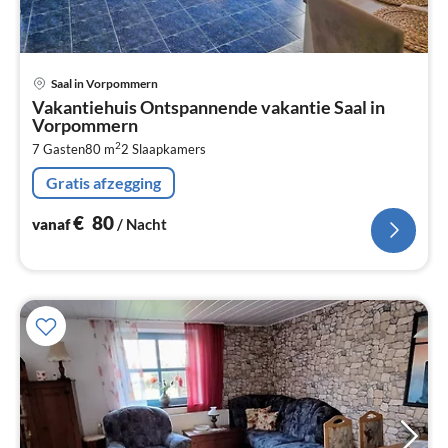
Pri
Saal in Vorpommern
va
Vakantiehuis Ontspannende vakantie Saal in
€
Vorpommern
Pe
2
7 Gasten
80 m
2
Slaapkamers
na
Gratis afzegging
€
80
vanaf
/ Nacht