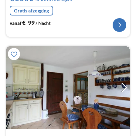
na
Gratis afzegging
€
99
vanaf
/ Nacht