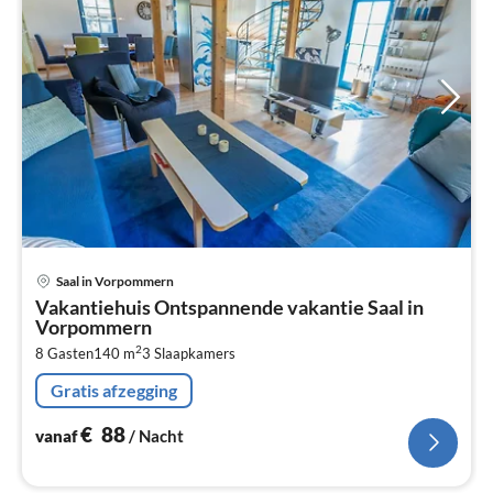
Pri
Saal in Vorpommern
va
Vakantiehuis Ontspannende vakantie Saal in
€
Vorpommern
Pe
2
8 Gasten
140 m
3
Slaapkamers
na
Gratis afzegging
€
88
vanaf
/ Nacht