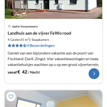
Saal in Vorpommern
Pri
Landhuis aan de vijver FeWo rood
va
€
2
4 Gasten
35 m
1
Slaapkamers
Pe
4 Beoordelingen
na
Geniet van een bijzondere vakantie aan de poort van
Fischland-Darß-Zingst. Vier vakantiewoningen en twee
vakantiehuisjes wachten op u op een groot vijverterrein.
€
42
vanaf
/ Nacht