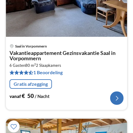
Saal in Vorpommern
Pri
Vakantieappartement Gezinsvakantie Saal in
va
Vorpommern
€
2
6 Gasten
80 m
2
Slaapkamers
Pe
1 Beoordeling
na
Gratis afzegging
€
50
vanaf
/ Nacht