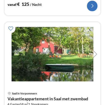
€
125
vanaf
/ Nacht
Pri
Saal in Vorpommern
va
Vakantieappartement in Saal met zwembad
€
2
4 Gasten
58 m
1
Slaapkamers