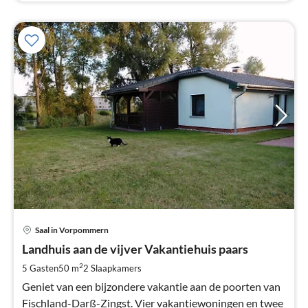
Pri
Saal in Vorpommern
va
€
Landhuis aan de vijver Vakantiehuis paars
Pe
2
5 Gasten
50 m
2
Slaapkamers
na
Geniet van een bijzondere vakantie aan de poorten van
Fischland-Darß-Zingst. Vier vakantiewoningen en twee