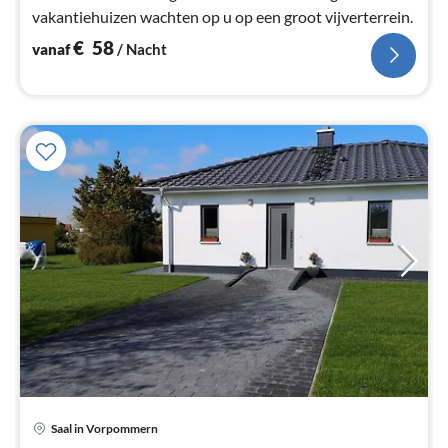
vakantiehuizen wachten op u op een groot vijverterrein.
€
58
vanaf
/ Nacht
Saal in Vorpommern
Pri