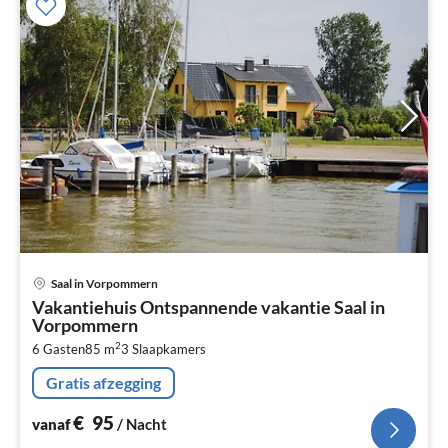
Pri
Saal in Vorpommern
va
Vakantiehuis Ontspannende vakantie Saal in
€
Vorpommern
Pe
2
6 Gasten
85 m
3
Slaapkamers
na
Gratis afzegging
€
95
vanaf
/ Nacht