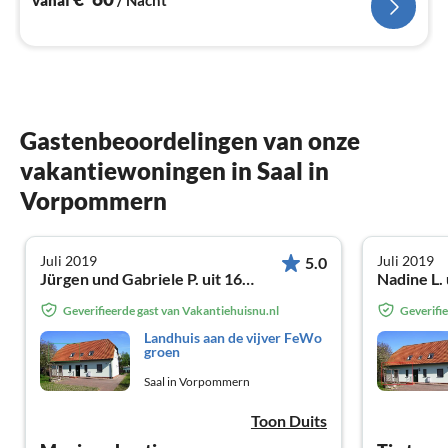
vanaf
/ Nacht
Gastenbeoordelingen van onze
vakantiewoningen in Saal in
Vorpommern
Juli 2019
Juli 2019
5.0
Jürgen und Gabriele P. uit 16928 Pritzwalk
Nadine L. 
Geverifieerde gast van Vakantiehuisnu.nl
Geverifi
Landhuis aan de vijver FeWo
groen
Saal in Vorpommern
Toon Duits