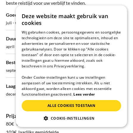
beste reistijd voor uw verblijf te vinden.
Goedkoopste maand:
Deze website maakt gebruik van
cookies
juli - Ø 95€/nacht
Wij gebruiken cookies, persoonsgegevens en soortgelijke
technologieën om deze site te optimaliseren, inhoud en
Duurste maand:
advertenties te personaliseren en voor statistische
april - Ø 163€/nacht
gebruiksanalyses. Door te klikken op "Alle cookies
toestaan" of door een optie te selecteren in de cookie-
instellingen gaat u hiermee akkoord, zoals ook
Beste kans op vrije accommodaties:
beschreven in ons Privacyverklaring.
september - 81% beschikbaar
Onder Cookie-instellingen kunt u uw instellingen
aanpassen of uw toestemming intrekken. Als u niet
Laagste beschikbaarheid:
akkoord gaat, worden alleen cookies met essentiële
december - slechts 55% vrij
functionaliteiten geactiveerd.
Lees verder
ALLE COOKIES TOESTAAN
Prijzen van vakantiehuizen in Saal in Vorpommern
COOKIE-INSTELLINGEN
80€
voor 08 aug. - 15 aug.
103€ Jaarlijks gemiddelde