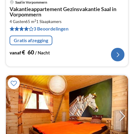
Saal in Vorpommern
Pri
Vakantieappartement Gezinsvakantie Saal in
va
Vorpommern
€
2
4 Gasten
65 m
1
Slaapkamers
Pe
3 Beoordelingen
na
Gratis afzegging
€
60
vanaf
/ Nacht