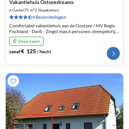
Vakantiehuis Ostseedreams
va
€
2
6 Gasten
75 m
2
Slaapkamers
Pe
4 Beoordelingen
na
Comfortabel vakantiehuis aan de Oostzee / MV Regio
Fischland - Darß - Zingst max.6 personen, drempelvrij,
geschikt voor rolstoelen rustige locatie, met bos voor de
Duurzaam
deur grote tuin
€
125
vanaf
/ Nacht