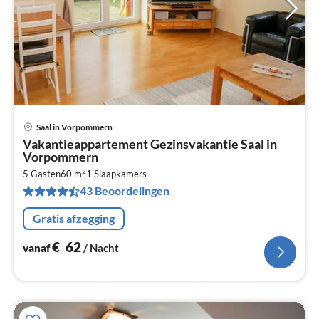
Saal in Vorpommern
Pri
Vakantieappartement Gezinsvakantie Saal in
va
Vorpommern
€
2
5 Gasten
60 m
1
Slaapkamers
Pe
43 Beoordelingen
na
Gratis afzegging
€
62
vanaf
/ Nacht