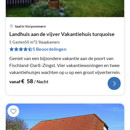
Saal in Vorpommern
Pri
Landhuis aan de vijver Vakantiehuis turquoise
va
€
2
5 Gasten
50 m
2
Slaapkamers
Pe
5 Beoordelingen
na
Geniet van een bijzondere vakantie aan de poort van
Fischland-Darß-Zingst. Vier vakantiewoningen en twee
vakantiehuisjes wachten op u op een groot vijverterrein.
€
58
vanaf
/ Nacht