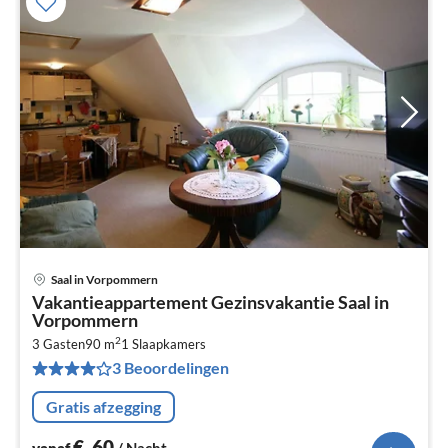
Saal in Vorpommern
Pri
Vakantieappartement Gezinsvakantie Saal in
va
Vorpommern
€
2
3 Gasten
90 m
1
Slaapkamers
Pe
3 Beoordelingen
na
Gratis afzegging
€
60