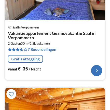
Saal in Vorpommern
Pri
Vakantieappartement Gezinsvakantie Saal in
va
Vorpommern
€
2
2 Gasten
30 m
1
Slaapkamers
Pe
7 Beoordelingen
na
Gratis afzegging
€
35
vanaf
/ Nacht