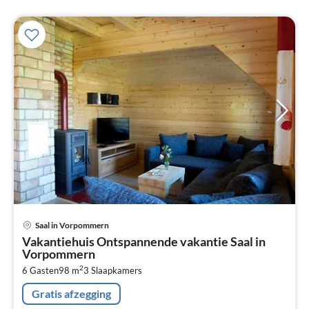
Pri
Saal in Vorpommern
va
Vakantiehuis Ontspannende vakantie Saal in
€
Vorpommern
Pe
2
6 Gasten
98 m
3
Slaapkamers
na
Gratis afzegging