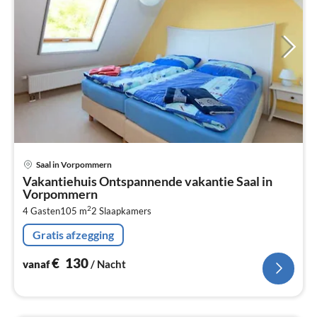
Pri
Saal in Vorpommern
va
Vakantiehuis Ontspannende vakantie Saal in
€
Vorpommern
Pe
2
4 Gasten
105 m
2
Slaapkamers
na
Gratis afzegging
€
130
vanaf
/ Nacht