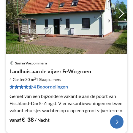
Saal in Vorpommern
Pri
Landhuis aan de vijver FeWo groen
va
€
2
4 Gasten
30 m
1
Slaapkamers
Pe
4 Beoordelingen
na
Geniet van een bijzondere vakantie aan de poort van
Fischland-Darß-Zingst. Vier vakantiewoningen en twee
vakantiehuisjes wachten op u op een groot vijverterrein.
€
38
vanaf
/ Nacht