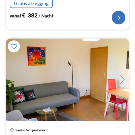
Gratis afzegging
€
382
vanaf
/ Nacht
Saal in Vorpommern
Pri