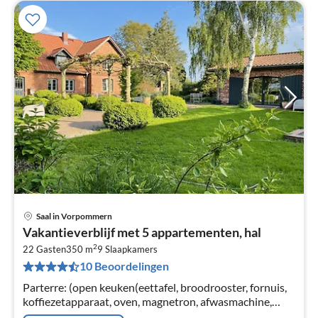
Saal in Vorpommern
Pri
Vakantieverblijf met 5 appartementen, hal
va
2
€
22 Gasten
350 m
9
Slaapkamers
10 Beoordelingen
Pe
na
Parterre: (open keuken(eettafel, broodrooster, fornuis,
koffiezetapparaat, oven, magnetron, afwasmachine,
koelkast(+ vriesvak))