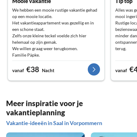
Mooie vakantie
Tip top
We hebben een mooie rustige vakantie gehad
Alles was g
op een mooie locatie.
mooi ingeri
Het vakantieappartement was gezellig en in
Rustige loc
een schone staat.
bezienswaar
Zelfs onze kleine teckel voelde zich hier
minder dan
helemaal op zijn gemak.
ontspannen
We willen graag weer terugkomen.
terug.
Familie Päpke.
€38
€
vanaf
Nacht
vanaf
Meer inspiratie voor je
vakantieplanning
Vakantie-ideeën in Saal in Vorpommern