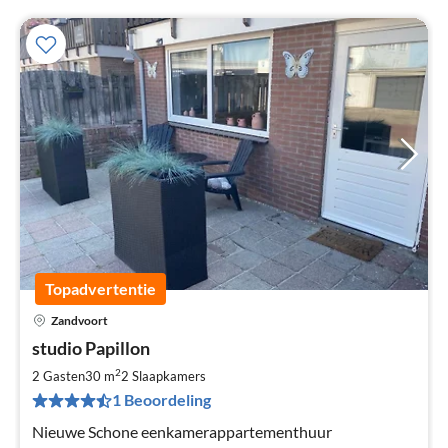
Topadvertentie
Zandvoort
Pri
studio Papillon
va
€
2
2 Gasten
30 m
2
Slaapkamers
Pe
1 Beoordeling
na
Nieuwe Schone eenkamerappartementhuur