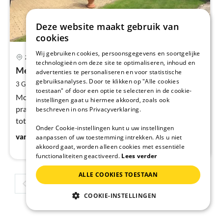
Deze website maakt gebruik van
cookies
Pri
Wij gebruiken cookies, persoonsgegevens en soortgelijke
Zandvoort
technologieën om deze site te optimaliseren, inhoud en
va
€
Meijer Zandvoort 2 pers.appartement
advertenties te personaliseren en voor statistische
gebruiksanalyses. Door te klikken op "Alle cookies
Pe
2
3 Gasten
24 m
1
Slaapkamers
toestaan" of door een optie te selecteren in de cookie-
na
Mooie 2 en/of 2-3 personen vakantiewoningen op een
instellingen gaat u hiermee akkoord, zoals ook
prachtige en rustige locatie in Zandvoort. AANBIEDING
beschreven in ons Privacyverklaring.
tot 12-10 5% korting, gratis gebruik huurfiets, fles wijn
Onder Cookie-instellingen kunt u uw instellingen
bij aankomst.
€
79
vanaf
/ Nacht
aanpassen of uw toestemming intrekken. Als u niet
akkoord gaat, worden alleen cookies met essentiële
functionaliteiten geactiveerd.
Lees verder
ALLE COOKIES TOESTAAN
1
2
3
4
COOKIE-INSTELLINGEN