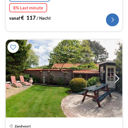
8% Last minute
€
117
vanaf
/ Nacht
Zandvoort