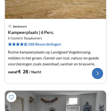
Zandvoort
Pri
Kampeerplaats | 6 Pers.
va
€
6 Gasten
1
Slaapkamers
188 Beoordelingen
Pe
na
Ruime kampeerplaats op Landgoed Vogelenzang,
midden in het groen. Geniet van rust, natuur en goede
voorzieningen zoals zwembad, sanitair en brasserie.
€
28
vanaf
/ Nacht