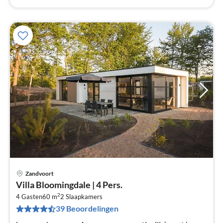
Zandvoort
Pri
Villa Bloomingdale | 4 Pers.
va
2
€
4 Gasten
60 m
2
Slaapkamers
39 Beoordelingen
Pe
na