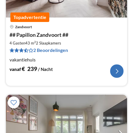
Topadvertentie
Zandvoort
Pri
## Papillon Zandvoort ##
va
€
2
4 Gasten
43 m
2
Slaapkamers
Pe
2 Beoordelingen
na
vakantiehuis
€
239
vanaf
/ Nacht