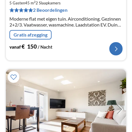
€
2
5 Gasten
45 m
2
Slaapkamers
Pe
2 Beoordelingen
na
Moderne flat met eigen tuin. Airconditioning. Gezinnen
2+2/3. Vaatwasser, wasmachine. Laadstation EV. Duinen
en strand. Gratis parkeren.
Gratis afzegging
€
150
vanaf
/ Nacht