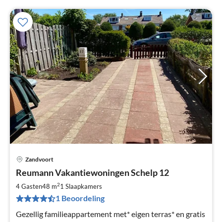
Zandvoort
Pri
Reumann Vakantiewoningen Schelp 12
va
€
2
4 Gasten
48 m
1
Slaapkamers
Pe
1 Beoordeling
na
Gezellig familieappartement met* eigen terras* en gratis