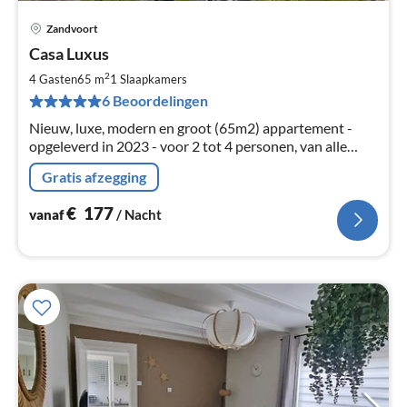
Zandvoort
Pri
Casa Luxus
va
€
2
4 Gasten
65 m
1
Slaapkamers
Pe
6 Beoordelingen
na
Nieuw, luxe, modern en groot (65m2) appartement -
opgeleverd in 2023 - voor 2 tot 4 personen, van alle
gemakken voorzien, gelegen op 2 min. loopafstand van
Gratis afzegging
het strand en duinen.
€
177
vanaf
/ Nacht