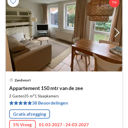
5%
Zandvoort
Pri
Appartement 150 mtr van de zee
va
€
2
2 Gasten
35 m
1
Slaapkamers
Pe
38 Beoordelingen
na
Gratis afzegging
5% Vroeg
01-03-2027 - 24-03-2027