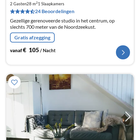
€
2
2 Gasten
28 m
1
Slaapkamers
Pe
24 Beoordelingen
na
Gezellige gerenoveerde studio in het centrum, op
slechts 700 meter van de Noordzeekust.
Gratis afzegging
€
105
vanaf
/ Nacht