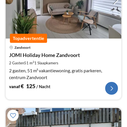
Topadvertentie
Pri
Zandvoort
va
€
JOMI Holiday Home Zandvoort
Pe
2
2 Gasten
51 m
1
Slaapkamers
na
2 gasten, 51 m² vakantiewoning, gratis parkeren,
centrum Zandvoort
€
125
vanaf
/ Nacht