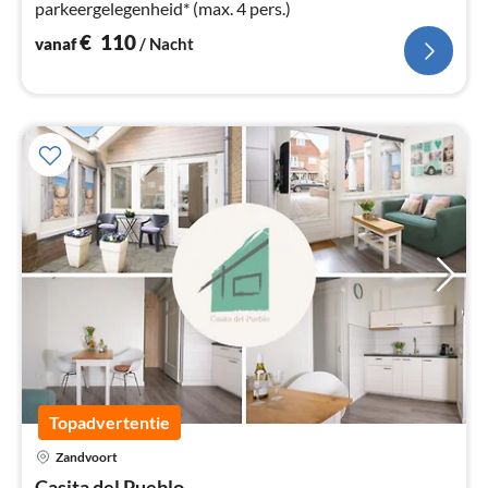
parkeergelegenheid* (max. 4 pers.)
€
110
vanaf
/ Nacht
Topadvertentie
Zandvoort
Pri
Casita del Pueblo