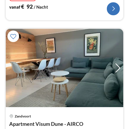
€
92
vanaf
/ Nacht
Zandvoort
Pri
Apartment Visum Dune - AIRCO
va