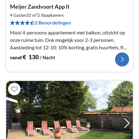
Pri
Meijer Zandvoort App II
va
€
2
4 Gasten
32 m
2
Slaapkamers
Pe
2 Beoordelingen
na
Mooi 4-persoons appartement met balkon, uitzicht op
onze ruime tuin. Ook mogelijk voor 2-3 personen.
Aanbieding tot 12-10: 10% korting, gratis huurfiets, fles
wijn bij aankomst.
€
130
vanaf
/ Nacht