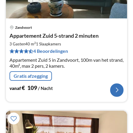
Zandvoort
Pri
Appartement Zuid 5-strand 2 minuten
va
€
2
3 Gasten
40 m
1
Slaapkamers
Pe
4 Beoordelingen
na
Appartement Zuid 5 in Zandvoort, 100m van het strand,
40m², max 2 pers, 2 kamers.
Gratis afzegging
€
109
vanaf
/ Nacht