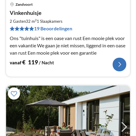
Zandvoort
Pri
Vinkenhuisje
va
€
2
2 Gasten
32 m
1
Slaapkamers
Pe
19 Beoordelingen
na
Ons "tuinhuis" is een oase van rust Een mooie plek voor
een vakantie We gaan je niet missen, liggend in een oase
van rust Een mooie plek voor een garantie
€
119
vanaf
/ Nacht