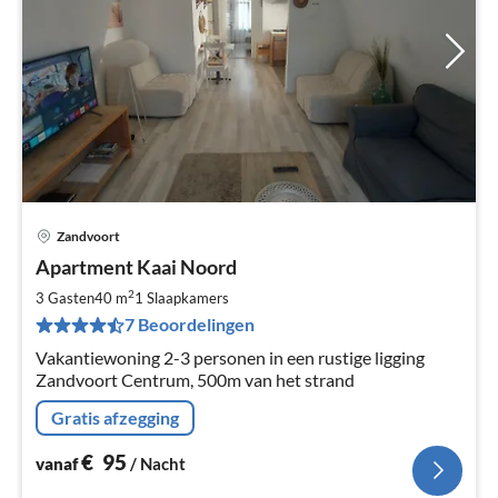
Zandvoort
Pri
Apartment Kaai Noord
va
€
2
3 Gasten
40 m
1
Slaapkamers
Pe
7 Beoordelingen
na
Vakantiewoning 2-3 personen in een rustige ligging
Zandvoort Centrum, 500m van het strand
Gratis afzegging
€
95
vanaf
/ Nacht