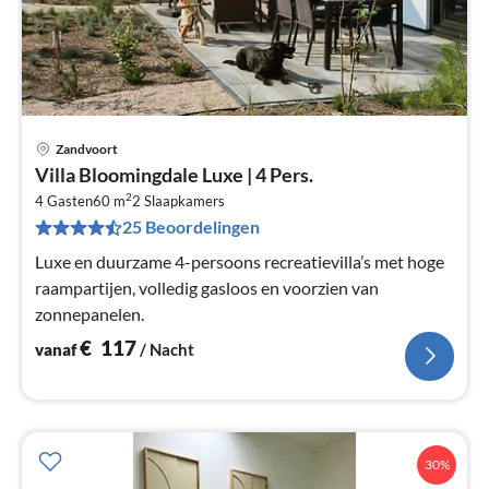
Zandvoort
Pri
Villa Bloomingdale Luxe | 4 Pers.
va
2
€
4 Gasten
60 m
2
Slaapkamers
25 Beoordelingen
Pe
na
Luxe en duurzame 4-persoons recreatievilla’s met hoge
raampartijen, volledig gasloos en voorzien van
zonnepanelen.
€
117
vanaf
/ Nacht
30%