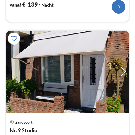
€
139
vanaf
/ Nacht
Zandvoort
Pri
Nr. 9 Studio
va