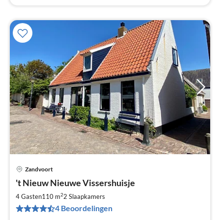
Zandvoort
Pri
't Nieuw Nieuwe Vissershuisje
va
€
2
4 Gasten
110 m
2
Slaapkamers
Pe
4 Beoordelingen
na