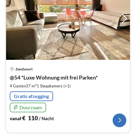
Pri
Zandvoort
va
€
@54 *Luxe Wohnung mit frei Parken*
Pe
2
4 Gasten
37 m
1
Slaapkamers (+1)
na
Gratis afzegging
Duurzaam
€
110
vanaf
/ Nacht