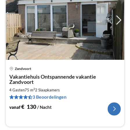
Zandvoort
Pri
Vakantiehuis Ontspannende vakantie
va
Zandvoort
€
2
4 Gasten
75 m
2
Slaapkamers
Pe
na
3 Beoordelingen
€
130
vanaf
/ Nacht