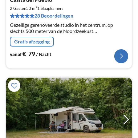
va
€
2
2 Gasten
30 m
1
Slaapkamers
Pe
28 Beoordelingen
na
Gezellige gerenoveerde studio in het centrum, op
slechts 500 meter van de Noordzeekust
parkeergelegenheid en gratis Wi-Fi.
Gratis afzegging
€
79
vanaf
/ Nacht