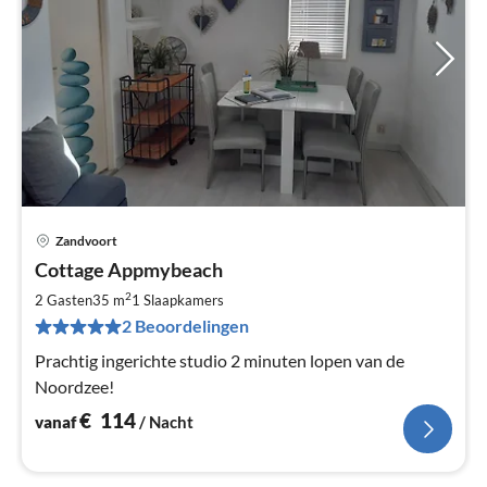
Zandvoort
Pri
Cottage Appmybeach
va
€
2
2 Gasten
35 m
1
Slaapkamers
Pe
2 Beoordelingen
na
Prachtig ingerichte studio 2 minuten lopen van de
Noordzee!
€
114
vanaf
/ Nacht