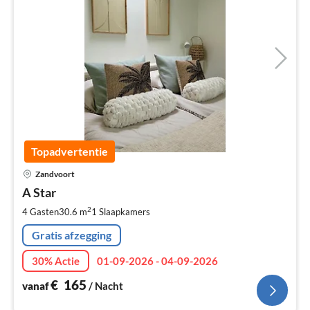
Topadvertentie
Pri
Zandvoort
va
€
A Star
Pe
2
4 Gasten
30.6 m
1
Slaapkamers
na
Gratis afzegging
30% Actie
01-09-2026 - 04-09-2026
€
165
vanaf
/ Nacht