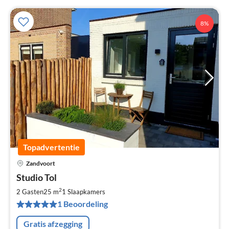
8%
Topadvertentie
Zandvoort
Pri
Studio Tol
va
€
2
2 Gasten
25 m
1
Slaapkamers
Pe
1 Beoordeling
na
Gratis afzegging