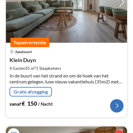
Topadvertentie
Pri
Zandvoort
va
€
Klein Duyn
Pe
2
4 Gasten
35 m
1
Slaapkamers
na
In de buurt van het strand en om de hoek van het
centrum gelegen, luxe nieuw vakantiehuis (35m2) met
tuin. Het vakantiehuis beschikt over een eigen ingang en
Gratis afzegging
een parkeerplaats.
€
150
vanaf
/ Nacht