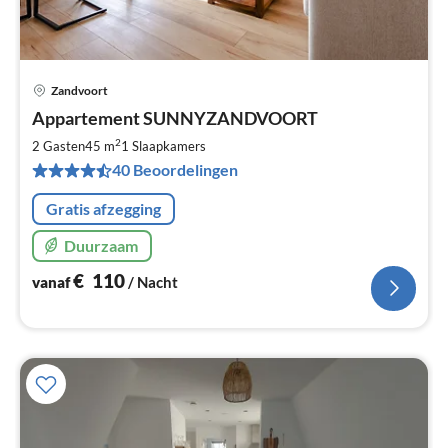
Zandvoort
Pri
Appartement SUNNYZANDVOORT
va
€
2
2 Gasten
45 m
1
Slaapkamers
Pe
40 Beoordelingen
na
Gratis afzegging
Duurzaam
€
110
vanaf
/ Nacht