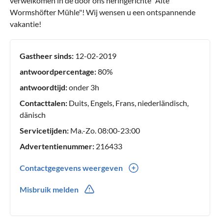
verwelkomen in de door ons heringerichte "Alte
Wormshöfter Mühle"! Wij wensen u een ontspannende
vakantie!
Gastheer sinds:
12-02-2019
antwoordpercentage:
80%
antwoordtijd:
onder 3h
Contacttalen:
Duits, Engels, Frans, niederländisch,
dänisch
Servicetijden:
Ma.-Zo. 08:00-23:00
Advertentienummer:
216433
Contactgegevens weergeven
0049(0) 15140010746
Misbruik melden
0049(0) 211374443