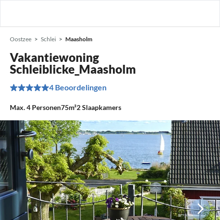
Oostzee
Schlei
Maasholm
Vakantiewoning
Schleiblicke_Maasholm
4 Beoordelingen
Max.
4
Personen
75m²
2
Slaapkamers