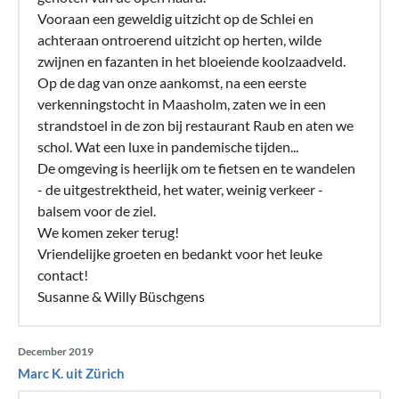
avonds verwarmen. Twee radiatoren in de woon/eetkamer
Vooraan een geweldig uitzicht op de Schlei en
verspreidden al snel een aangename warmte die ook na het
achteraan ontroerend uitzicht op herten, wilde
zwijnen en fazanten in het bloeiende koolzaadveld.
uitschakelen van de verwarming nog lang bleef hangen.
Op de dag van onze aankomst, na een eerste
Ondanks het constante gebruik van de verwarming kregen
verkenningstocht in Maasholm, zaten we in een
we bijna 50% van de vooraf berekende elektriciteitskosten
strandstoel in de zon bij restaurant Raub en aten we
terug. Waarschijnlijk een teken dat de flat zeer goed
schol. Wat een luxe in pandemische tijden...
geïsoleerd is en dus ook een geschikte vakantiebestemming
De omgeving is heerlijk om te fietsen en te wandelen
biedt in het koudere seizoen, Sleeswijk Holstein in de winter
- de uitgestrektheid, het water, weinig verkeer -
balsem voor de ziel.
06Individuele accommodatie op een charmante locatie
We komen zeker terug!
Voor onze korte herfstvakantie vonden mijn vrouw en ik
Vriendelijke groeten en bedankt voor het leuke
een smaakvol en doordacht ingerichte vakantiewoning in
contact!
Scandinavische stijl, die ons al door vrienden was
Susanne & Willy Büschgens
aanbevolen en waarin we ons onmiddellijk thuis voelden.
We hebben genoten van de rustige ligging, de lichte kamers
December 2019
en het prachtige uitzicht direct op de Schlei en nog wat
Marc K. uit Zürich
zonnige momenten vanaf het overdekte terras. De uiterst