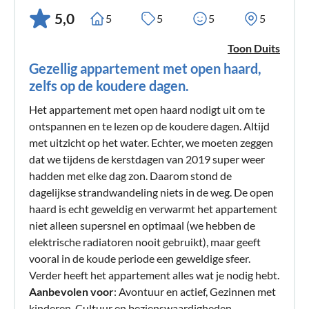
charmante omgeving, de nabijgelegen stranden (ongeveer
5,0
5
5
5
5
30 minuten lopen) aan de Oostzee en het prachtige
natuurgebied "Die Birk" aan de Geltinger Baai deden de rest
Toon Duits
en boden ons goede wandelmogelijkheden. Wij hebben
Gezellig appartement met open haard,
deze wandelingen aangevuld met bezoeken aan het stadje
zelfs op de koudere dagen.
Kappeln (boodschappen in de supermarkt),
Het appartement met open haard nodigt uit om te
Elektriciteitsprijs 0,5kwh onderhevig aan verhoging.
ontspannen en te lezen op de koudere dagen. Altijd
Verhogen
met uitzicht op het water. Echter, we moeten zeggen
dat we tijdens de kerstdagen van 2019 super weer
hadden met elke dag zon. Daarom stond de
dagelijkse strandwandeling niets in de weg. De open
haard is echt geweldig en verwarmt het appartement
niet alleen supersnel en optimaal (we hebben de
elektrische radiatoren nooit gebruikt), maar geeft
vooral in de koude periode een geweldige sfeer.
Verder heeft het appartement alles wat je nodig hebt.
Aanbevolen voor
: Avontuur en actief, Gezinnen met
kinderen, Cultuur en bezienswaardigheden,