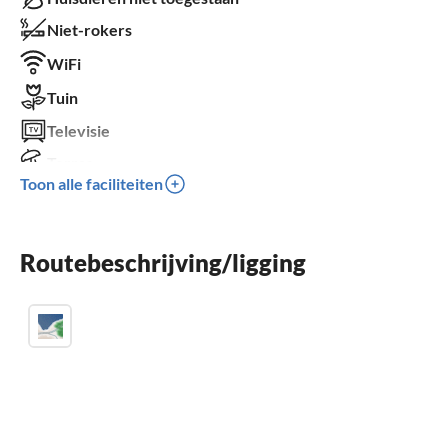
Niet-rokers
WiFi
Tuin
Televisie
Terras
Toon alle faciliteiten
Vaatwasser
Haard
Routebeschrijving/ligging
Balkon