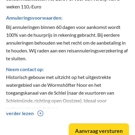
weken 110,-Euro
Annuleringsvoorwaarden:
Bij annuleringen binnen 60 dagen voor aankomst wordt
100% van de huurprijs in rekening gebracht. Bij eerdere
annuleringen behouden we het recht om de aanbetaling in
te houden. Wij raden aan een reisannuleringsverzekering af
te sluiten.
Neem contact op:
Historisch gebouw met uitzicht op het uitgestrekte
watergebied van de Wormshöfter Noor en het
toegangskanaal van de Schlei (naar de vuurtoren van
Schleimünde, richting open Oostzee). Ideaal voor
watersporters en fietsers.
verder lezen
Voormalige molen van het landgoed Oehe, gelegen aan het
strand van de Oostzee, vroeger eigendom van de Deense
Aanvraag versturen
koning