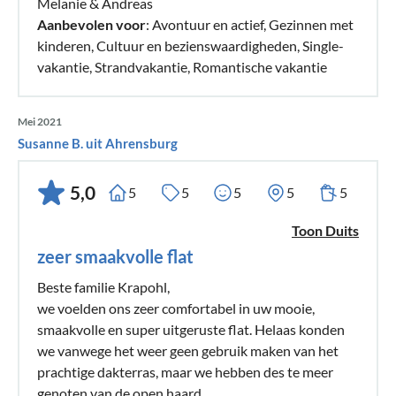
Melanie & Andreas
verwarmd en het vaste energietarief (vooraf betaald) dekte
Aanbevolen voor
: Avontuur en actief, Gezinnen met
de kosten. Krapohls zijn geweldige verhuurders. Zeer
kinderen, Cultuur en bezienswaardigheden, Single-
vriendelijk en behulpzaam. Onze dagen in het noorden
vakantie, Strandvakantie, Romantische vakantie
waren zo ontspannend en rustgevend voor ons allemaal dat
de familieraad unaniem besloot: We komen wel weer. Wij
Mei 2021
kunnen deze flat aan iedereen van harte aanbevelen.
Susanne B. uit Ahrensburg
05Zeer mooie flat op een uitstekende locatie
5,0
5
5
5
5
5
In oktober brachten wij, twee volwassenen en een kind, 11
dagen door in dit stijlvolle en zeer praktisch ingerichte
Toon Duits
appartement. Grote woon- en eetkamer, gezellige
zeer smaakvolle flat
slaapkamer en een kleine kinderkamer voor onze dochter.
Beste familie Krapohl,
De inrichting is zoals beschreven door de verhuurders. Alles
we voelden ons zeer comfortabel in uw mooie,
is super. De oude molen is een mooi uitgangspunt voor
smaakvolle en super uitgeruste flat. Helaas konden
prachtige wandelingen door bos en weide naar de zee of
we vanwege het weer geen gebruik maken van het
langs de Wormshöfter Noor naar Maasholm. Omdat de
prachtige dakterras, maar we hebben des te meer
dagen al vrij koel waren, moesten we 's morgens en 's
genoten van de open haard.