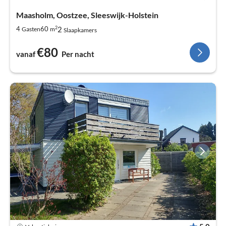
Maasholm, Oostzee, Sleeswijk-Holstein
2
2
4
60
Gasten
m
Slaapkamers
€80
vanaf
Per nacht