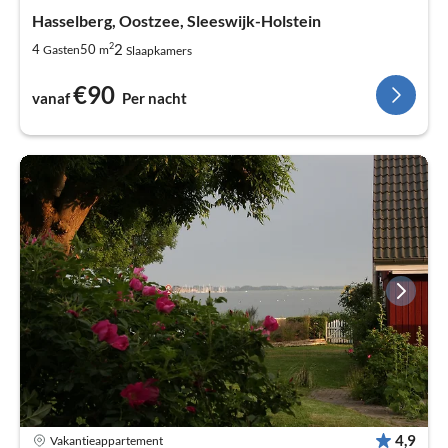
Hasselberg, Oostzee, Sleeswijk-Holstein
2
2
4
50
Gasten
m
Slaapkamers
€90
vanaf
Per nacht
4,9
Vakantieappartement