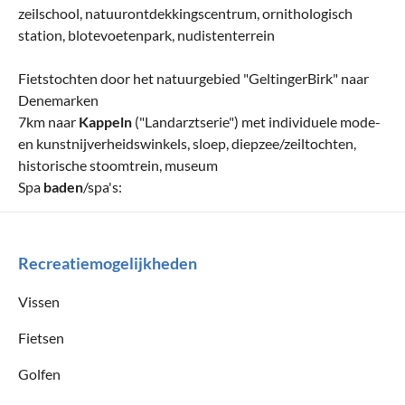
zeilschool, natuurontdekkingscentrum, ornithologisch
station, blotevoetenpark, nudistenterrein
Fietstochten door het natuurgebied "GeltingerBirk" naar
Denemarken
7km naar
Kappeln
("Landarztserie") met individuele mode-
en kunstnijverheidswinkels, sloep, diepzee/zeiltochten,
historische stoomtrein, museum
Spa
baden
/spa's:
Recreatiemogelijkheden
Vissen
Fietsen
Golfen