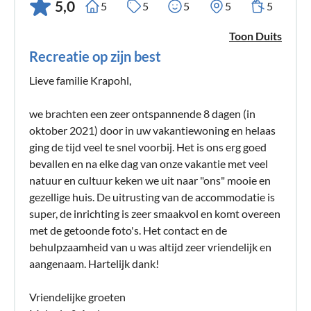
gezellige molen te vertoeven. S Ochtends en 's avonds was
5,0
5
5
5
5
5
de flat altijd goed warm. De verhuurders hebben ons voor
Toon Duits
en na onze vakantie heel goed verzorgd en veel tips
Recreatie op zijn best
gegeven. Wij kunnen de accommodatie te allen tijde zonder
voorbehoud aanbevelen! We zullen ons deze mooie
Lieve familie Krapohl,
vakantie nog lang herinneren. We hadden graag langer
willen blijven, maar de flat was al verhuurd aan de volgende
we brachten een zeer ontspannende 8 dagen (in
gasten
oktober 2021) door in uw vakantiewoning en helaas
ging de tijd veel te snel voorbij. Het is ons erg goed
bevallen en na elke dag van onze vakantie met veel
04Mooie dagen tijdens kerst en oud en nieuw
natuur en cultuur keken we uit naar "ons" mooie en
Voor de tweede keer verbleven wij met 4 personen (2
gezellige huis. De uitrusting van de accommodatie is
volwassenen, 2 kinderen (9/12 jaar)) tijdens kerst en oud en
super, de inrichting is zeer smaakvol en komt overeen
nieuw in Wormshöft. De flat is licht en vriendelijk, zeer
met de getoonde foto's. Het contact en de
schoon en goed uitgerust. Door de grote eet- en
behulpzaamheid van u was altijd zeer vriendelijk en
woonkamer is er ook in de winter voldoende ruimte voor 4
aangenaam. Hartelijk dank!
personen. Een echte luxe is de tweede badkamer. Het
uitzicht op de Schlei is prachtig en op zachte dagen zaten we
Vriendelijke groeten
gewikkeld in dekens voor de deur. De flat kan goed worden