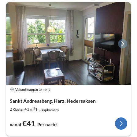
Vakantieappartement
Sankt Andreasberg, Harz, Nedersaksen
2
1
2
43
Gasten
m
Slaapkamers
€41
vanaf
Per nacht