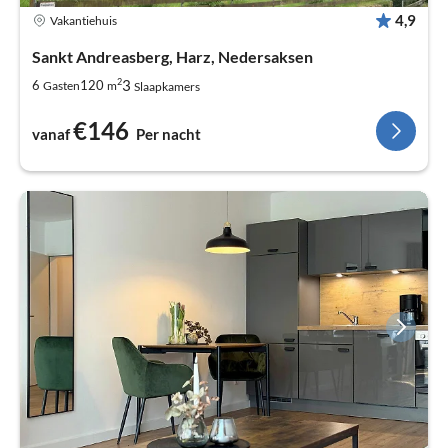
4,9
Vakantiehuis
Sankt Andreasberg, Harz, Nedersaksen
2
3
6
120
Gasten
m
Slaapkamers
€146
vanaf
Per nacht