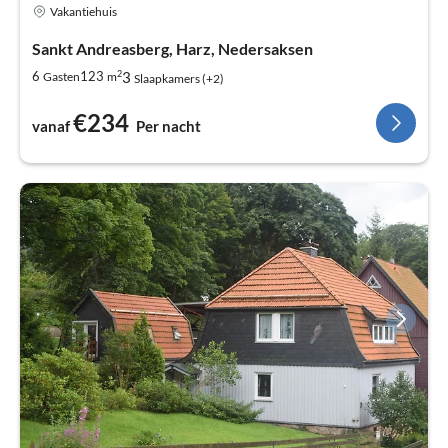
Vakantiehuis
Sankt Andreasberg, Harz, Nedersaksen
2
3
6
123
Gasten
m
Slaapkamers (+2)
€234
vanaf
Per nacht