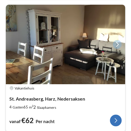
Vakantiehuis
St. Andreasberg, Harz, Nedersaksen
2
2
4
65
Gasten
m
Slaapkamers
€62
vanaf
Per nacht