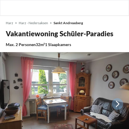
Harz
Harz - Nedersaksen
Sankt Andreasberg
Vakantiewoning Schüler-Paradies
Max.
2
Personen
32m²
1
Slaapkamers