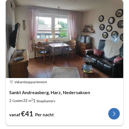
Vakantieappartement
Sankt Andreasberg, Harz, Nedersaksen
2
1
2
32
Gasten
m
Slaapkamers
€41
vanaf
Per nacht