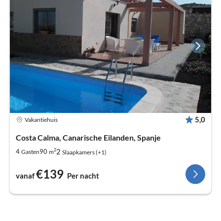
5,0
Vakantiehuis
Costa Calma, Canarische Eilanden, Spanje
2
2
4
90
Gasten
m
Slaapkamers (+1)
€139
vanaf
Per nacht