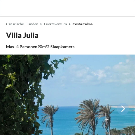
Canarische Eilanden
Fuerteventura
Costa Calma
Villa Julia
Max.
4
Personen
90m²
2
Slaapkamers