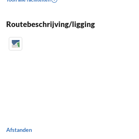
Terras
Vaatwasser
Routebeschrijving/ligging
Wasmachine
Afstanden