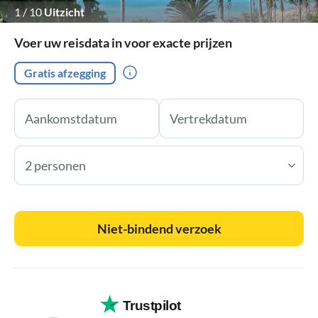
1
/
10
Uitzicht
Voer uw reisdata in voor exacte prijzen
Gratis afzegging
2 personen
Niet-bindend verzoek