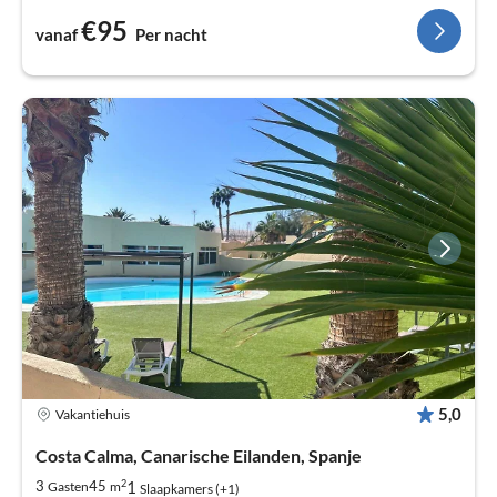
€95
vanaf
Per nacht
5,0
Vakantiehuis
Costa Calma, Canarische Eilanden, Spanje
2
1
3
45
Gasten
m
Slaapkamers (+1)