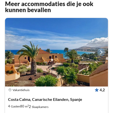
Meer accommodaties die je ook
kunnen bevallen
4,2
Vakantiehuis
Costa Calma, Canarische Eilanden, Spanje
2
2
4
80
Gasten
m
Slaapkamers