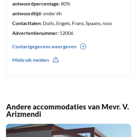
antwoordpercentage:
80%
antwoordtijd:
onder 6h
Contacttalen:
Duits, Engels, Frans, Spaans, ruso
Advertentienummer:
52006
Contactgegevens weergeven
0034(0) 651308143
Misbruik melden
0034(0) 651308143
Andere accommodaties van Mevr. V.
Arizmendi