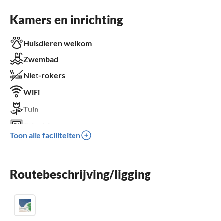
Kamers en inrichting
Huisdieren welkom
Zwembad
Niet-rokers
WiFi
Tuin
Televisie
Toon alle faciliteiten
Terras
Vaatwasser
Routebeschrijving/ligging
Sauna