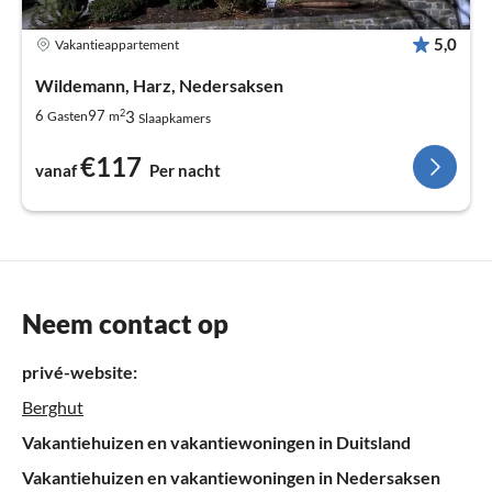
5,0
Vakantieappartement
Wildemann, Harz, Nedersaksen
2
3
6
97
Gasten
m
Slaapkamers
€117
vanaf
Per nacht
Neem contact op
privé-website:
Berghut
Vakantiehuizen en vakantiewoningen in Duitsland
Vakantiehuizen en vakantiewoningen in Nedersaksen