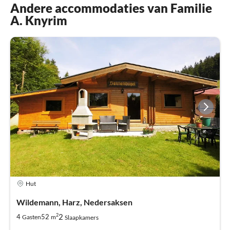
Andere accommodaties van Familie
A. Knyrim
Hut
Wildemann, Harz, Nedersaksen
2
2
4
52
Gasten
m
Slaapkamers