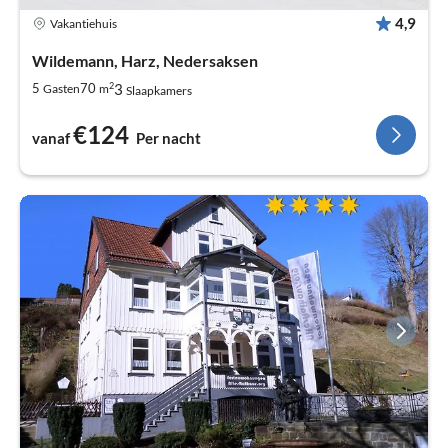
4,9
Vakantiehuis
Wildemann, Harz, Nedersaksen
2
3
5
70
Gasten
m
Slaapkamers
€124
vanaf
Per nacht