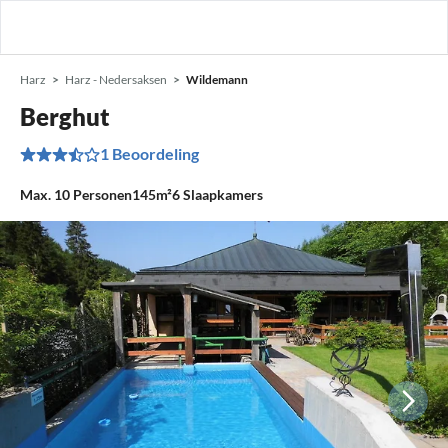
Harz
Harz - Nedersaksen
Wildemann
Berghut
1 Beoordeling
Max.
10
Personen
145m²
6
Slaapkamers