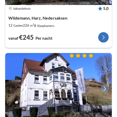
5,0
Vakantiehuis
Wildemann, Harz, Nedersaksen
2
6
12
226
Gasten
m
Slaapkamers
€245
vanaf
Per nacht